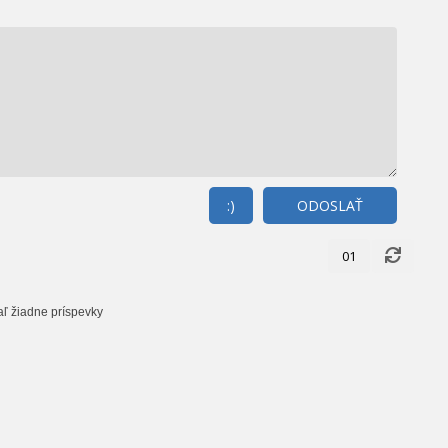
:)
ODOSLAŤ
01
aľ žiadne príspevky