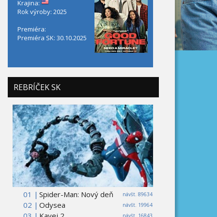
Krajina:
Rok výroby: 2025
Premiéra:
Premiéra SK: 30.10.2025
REBRÍČEK SK
01 |
Spider-Man: Nový deň
návšt. 89634
02 |
Odysea
návšt. 19964
03 |
Kavej 2
návšt. 16843