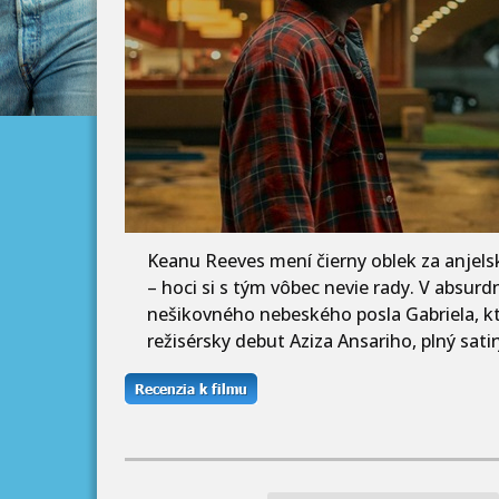
Keanu Reeves mení čierny oblek za anjelsk
– hoci si s tým vôbec nevie rady. V absur
nešikovného nebeského posla Gabriela, kt
režisérsky debut Aziza Ansariho, plný sa