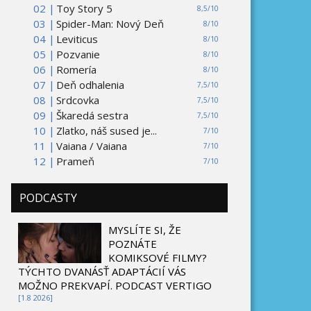
02 |
Toy Story 5
8,5/10
03 |
Spider-Man: Nový Deň
8/10
04 |
Leviticus
8/10
05 |
Pozvanie
8/10
06 |
Romería
8/10
07 |
Deň odhalenia
7,5/10
08 |
Srdcovka
7,5/10
09 |
Škaredá sestra
7,5/10
10 |
Zlatko, náš sused je...
7/10
11 |
Vaiana / Vaiana
7/10
12 |
Prameň
7/10
PODCASTY
MYSLÍTE SI, ŽE
POZNÁTE
KOMIKSOVÉ FILMY?
TÝCHTO DVANÁSŤ ADAPTÁCIÍ VÁS
MOŽNO PREKVAPÍ. PODCAST VERTIGO
[1.8 2026]