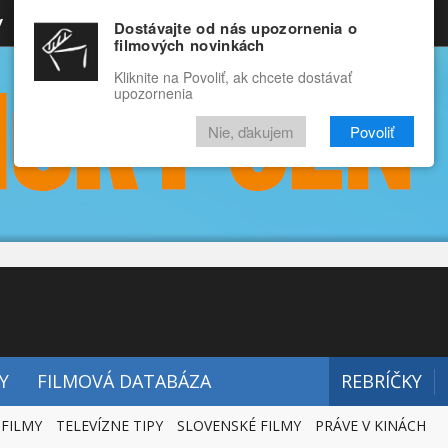
y
Rozprávky
Funny
Docu
Dostávajte od nás upozornenia o
filmových novinkách
RECENZIE
VIDEÁ
FILMY
Kliknite na Povoliť, ak chcete dostávať
upozornenia
Nie, ďakujem
Povoliť
Y
FILMOVÁ DATABÁZA
REBRÍČKY
 FILMY
TELEVÍZNE TIPY
SLOVENSKÉ FILMY
PRÁVE V KINÁCH