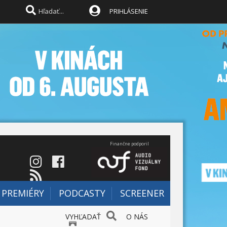
PRIHLÁSENIE
Finančne podporil
PREMIÉRY
PODCASTY
SCREENER
VYHĽADAŤ
O NÁS