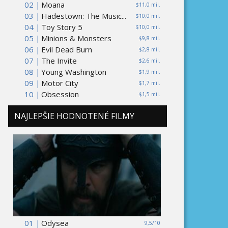
02 |
Moana
$11,0 mil.
03 |
Hadestown: The Music...
$10,0 mil.
04 |
Toy Story 5
$10,0 mil.
05 |
Minions & Monsters
$9,8 mil.
06 |
Evil Dead Burn
$2,8 mil.
07 |
The Invite
$2,6 mil.
08 |
Young Washington
$1,9 mil.
09 |
Motor City
$1,7 mil.
10 |
Obsession
$1,5 mil.
NAJLEPŠIE HODNOTENÉ FILMY
01 |
Odysea
9,5/10