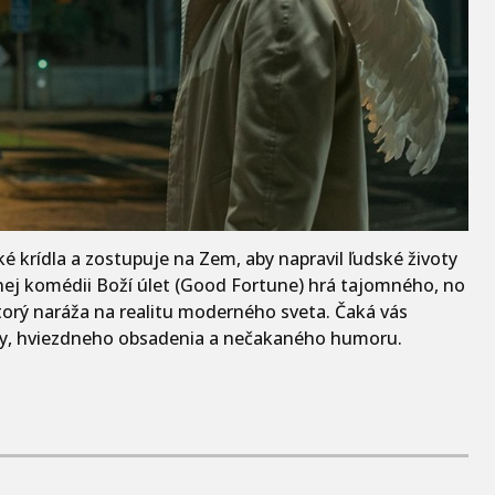
é krídla a zostupuje na Zem, aby napravil ľudské životy
dnej komédii Boží úlet (Good Fortune) hrá tajomného, no
orý naráža na realitu moderného sveta. Čaká vás
tiry, hviezdneho obsadenia a nečakaného humoru.