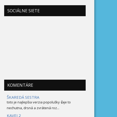
SOCIÁLNE SIETE
KOMENTÁRE
ŠKAREDÁ SESTRA
toto je najlepšia verzia popolušky 👍je to
nechutna, drsná a zvrátená roz...
KAVEJ 2