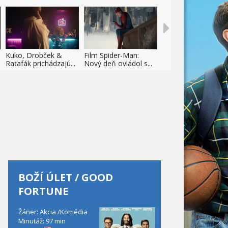
Kuko, Drobček &
Film Spider-Man:
Raťafák prichádzajú...
Nový deň ovládol s...
BOŽÍ ÚLET / GOOD
FORTUNE
Žáner: Akcia /Komédia
Minutáž: 97 min