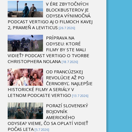
V ÉRE ZBYTOČNÝCH
BLOCKBUSTEROV JE
ODYSEA VÝNIMOČNÁ.
PODCAST VERTIGO AJ O FILMOCH KAVEJ
2, PRAMEŇ A LEVITICUS
[26.7 2026]
PRÍPRAVA NA
ODYSEU: KTORÉ
FILMY BY STE MALI
VIDIEŤ? PODCAST VERTIGO O TVORBE
CHRISTOPHERA NOLANA
[18.7 2026]
OD FRANCÚZSKEJ
REVOLÚCIE AŽ PO
ČERNOBYĽ. NAJLEPŠIE
HISTORICKÉ FILMY A SERIÁLY V
LETNOM PODCASTE VERTIGO
[13.7 2026]
PORAZÍ SLOVENSKÝ
BOJOVNÍK
AMERICKÉHO
ODYSEA? VIEME, ČO SA OPLATÍ VIDIEŤ
POČAS LETA
[5.7 2026]