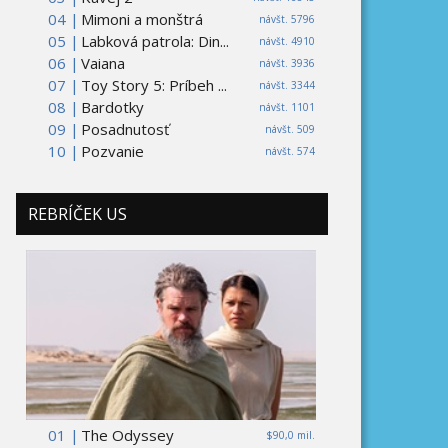
04 |
Mimoni a monštrá
návšt. 5796
05 |
Labková patrola: Din...
návšt. 4910
06 |
Vaiana
návšt. 3936
07 |
Toy Story 5: Príbeh ...
návšt. 3344
08 |
Bardotky
návšt. 1101
09 |
Posadnutosť
návšt. 509
10 |
Pozvanie
návšt. 574
REBRÍČEK US
01 |
The Odyssey
$90,0 mil.