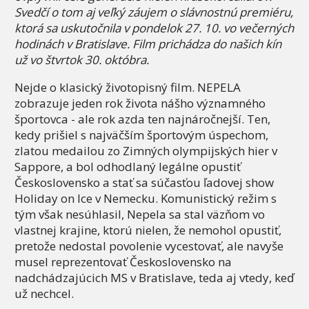
Svedčí o tom aj veľký záujem o slávnostnú
premié
ru,
ktorá sa uskutočnila v pondelok 27. 10. vo večerných
hodinách v Bratislave. Film prichádza do naš
ich k
ín
už
vo
štvrtok 30. okt
ó
bra.
Nejde o klasický životopisný film. NEPELA
zobrazuje jeden rok života nášho významného
športovca - ale rok azda ten najnáročnejší. Ten,
kedy prišiel s najväčším športovým úspechom,
zlatou medailou zo Zimných olympijských hier v
Sappore, a bol odhodlaný legálne opustiť
Československo a stať sa súčasťou ľadovej show
Holiday on Ice v Nemecku. Komunistický režim s
tým však nesúhlasil, Nepela sa stal väzňom vo
vlastnej krajine, ktorú nielen, že nemohol opustiť,
pretože nedostal povolenie vycestovať, ale navyše
musel reprezentovať Československo na
nadchádzajúcich MS v Bratislave, teda aj vtedy, keď
už nechcel.