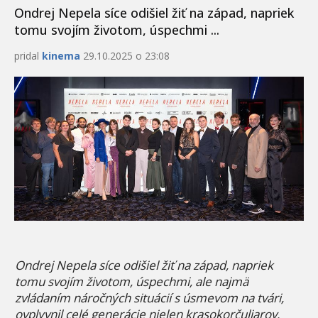
Ondrej Nepela síce odišiel žiť na západ, napriek
tomu svojím životom, úspechmi ...
pridal
kinema
29.10.2025 o 23:08
Ondrej Nepela síce odiš
iel
žiť na západ, napriek
tomu svojím životom, úspechmi, ale najmä
zvládaním náročných situácií s úsmevom na tvári,
ovplyvnil cel
é
generácie nielen krasokorčuliarov.