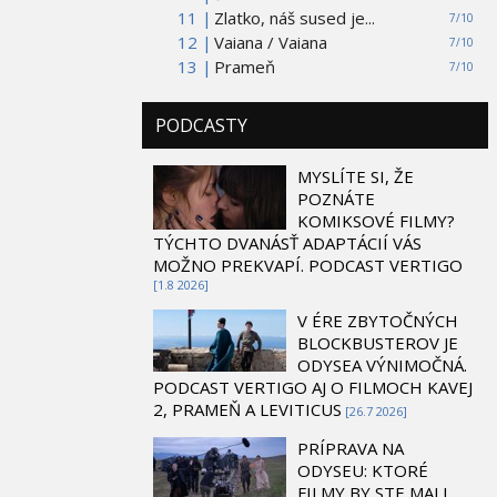
11 |
Zlatko, náš sused je...
7/10
12 |
Vaiana / Vaiana
7/10
13 |
Prameň
7/10
PODCASTY
MYSLÍTE SI, ŽE
POZNÁTE
KOMIKSOVÉ FILMY?
TÝCHTO DVANÁSŤ ADAPTÁCIÍ VÁS
MOŽNO PREKVAPÍ. PODCAST VERTIGO
[1.8 2026]
V ÉRE ZBYTOČNÝCH
BLOCKBUSTEROV JE
ODYSEA VÝNIMOČNÁ.
PODCAST VERTIGO AJ O FILMOCH KAVEJ
2, PRAMEŇ A LEVITICUS
[26.7 2026]
PRÍPRAVA NA
ODYSEU: KTORÉ
FILMY BY STE MALI