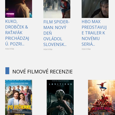
KUKO,
HBO MAX
FILM SPIDER-
DROBČEK &
PREDSTAVUJ
MAN: NOVÝ
RAŤAFÁK
E TRAILER K
DEŇ
PRICHÁDZAJ
NOVÉMU
OVLÁDOL
Ú. POZRI...
SERIÁ...
SLOVENSK...
novinka
novinka
novinka
NOVÉ FILMOVÉ RECENZIE