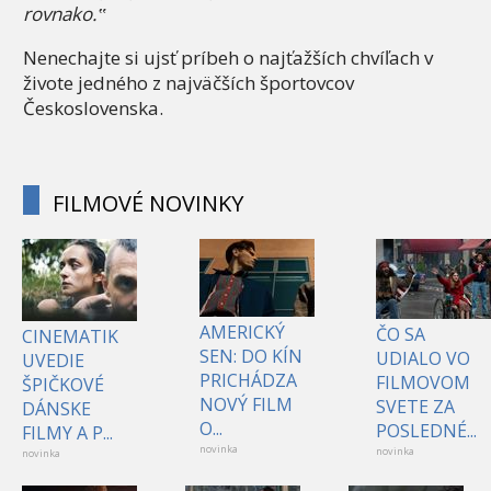
rovnako.‟
Nenechajte si ujsť príbeh o najťažších chvíľach v
živote jedného z najväčších športovcov
Československa.
FILMOVÉ NOVINKY
AMERICKÝ
ČO SA
CINEMATIK
SEN: DO KÍN
UDIALO VO
UVEDIE
PRICHÁDZA
FILMOVOM
ŠPIČKOVÉ
NOVÝ FILM
SVETE ZA
DÁNSKE
O...
POSLEDNÉ...
FILMY A P...
novinka
novinka
novinka