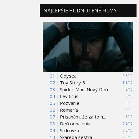
NAJLEPŠIE HODNOTENÉ FILMY
01 |
Odysea
9,5/10
02 |
Toy Story 5
8,5/10
03 |
Spider-Man: Nový Deň
8/10
04 |
Leviticus
8/10
05 |
Pozvanie
8/10
06 |
Romería
8/10
07 |
Prisahám, že za to n...
8/10
08 |
Deň odhalenia
7,5/10
09 |
Srdcovka
7,5/10
10 |
Škaredá sestra
7,5/10