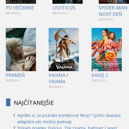
1
PO VEČIERKE
LEVITICUS
SPIDER-MAN:
NOVÝ DEŇ
[RECENZIA ]
[RECENZIA ]
[RECENZIA ]
PRAMEŇ
VAIANA /
KAVEJ 2
VAIANA
[RECENZIA ]
[RECENZIA ]
[RECENZIA ]
NAJČÍTANEJŠIE
Myslíte si, že poznáte komiksové filmy? Týchto dvanásť
adaptácií vás možno prekvap
Stream novinky: Furious, The Drama, Batman: Caped