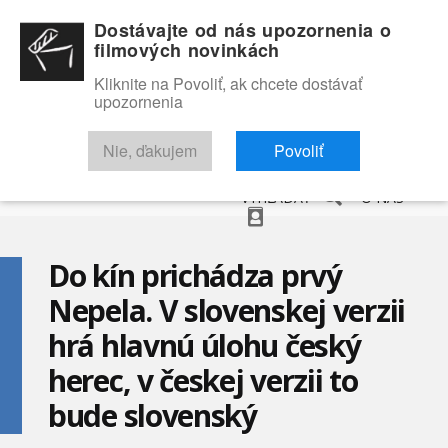
Dostávajte od nás upozornenia o
filmových novinkách
Kliknite na Povoliť, ak chcete dostávať
upozornenia
NOVINKY
RECENZIE
TRAILERY
FILMOVÁ DATABÁZA
Nie, ďakujem
Povoliť
VYHĽADAŤ
O NÁS
Do kín prichádza prvý
Nepela. V slovenskej verzii
hrá hlavnú úlohu český
herec, v českej verzii to
bude slovenský