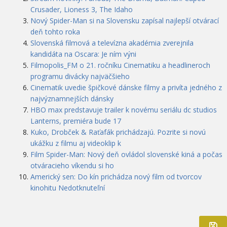
Crusader, Lioness 3, The Idaho
Nový Spider-Man si na Slovensku zapísal najlepší otvárací
deň tohto roka
Slovenská filmová a televízna akadémia zverejnila
kandidáta na Oscara: Je ním výni
Filmopolis_FM o 21. ročníku Cinematiku a headlineroch
programu divácky najväčšieho
Cinematik uvedie špičkové dánske filmy a privíta jedného z
najvýznamnejších dánsky
HBO max predstavuje trailer k novému seriálu dc studios
Lanterns, premiéra bude 17
Kuko, Drobček & Raťafák prichádzajú. Pozrite si novú
ukážku z filmu aj videoklip k
Film Spider-Man: Nový deň ovládol slovenské kiná a počas
otváracieho víkendu si ho
Americký sen: Do kín prichádza nový film od tvorcov
kinohitu Nedotknuteľní