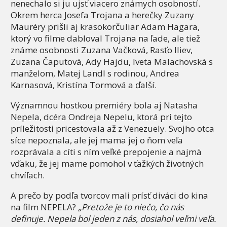
nenechalo si ju ujsť viacero známych osobností.
Okrem herca Josefa Trojana a herečky Zuzany
Mauréry prišli aj krasokorčuliar Adam Hagara,
ktorý vo filme dabloval Trojana na ľade, ale tiež
známe osobnosti Zuzana Vačková, Rasťo Iliev,
Zuzana Čaputová, Ady Hajdu, Iveta Malachovská s
manželom, Matej Landl s rodinou, Andrea
Karnasová, Kristína Tormová a ďalší.
Významnou hostkou premiéry bola aj Natasha
Nepela, dcéra Ondreja Nepelu, ktorá pri tejto
príležitosti pricestovala až z Venezuely. Svojho otca
síce nepoznala, ale jej mama jej o ňom veľa
rozprávala a cíti s ním veľké prepojenie a najmä
vďaku, že jej mame pomohol v ťažkých životných
chvíľach.
A prečo by podľa tvorcov mali prísť diváci do kina
na film NEPELA?
„Pretože je to niečo, čo nás
definuje. Nepela bol jeden z nás, dosiahol veľmi veľa.