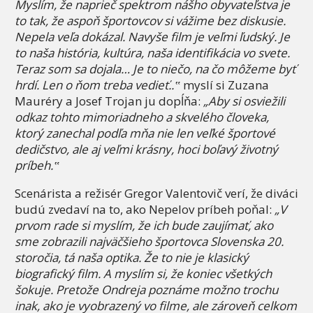
Myslím, že naprieč spektrom nášho obyvateľstva je
to tak, že aspoň športovcov si vážime bez diskusie.
Nepela veľa dokázal. Navyše film je veľmi ľudský. Je
to naša história, kultúra, naša identifikácia vo svete.
Teraz som sa dojala… Je to niečo, na čo môžeme byť
hrdí. Len o ňom treba vedieť..‟
myslí si Zuzana
Mauréry a Josef Trojan ju dopĺňa:
„Aby si osviežili
odkaz tohto mimoriadneho a skvelého človeka,
ktorý zanechal podľa mňa nie len veľké športové
dedičstvo, ale aj veľmi krásny, hoci boľavý životný
príbeh.‟
Scenárista a režisér Gregor Valentovič verí, že diváci
budú zvedaví na to, ako Nepelov príbeh poňal:
„V
prvom rade si myslím, že ich bude zaujímať, ako
sme zobrazili najväčšieho športovca Slovenska 20.
storočia, tá naša optika. Že to nie je klasický
biografický film. A myslím si, že koniec všetkých
šokuje. Pretože Ondreja poznáme možno trochu
inak, ako je vyobrazený vo filme, ale zároveň celkom