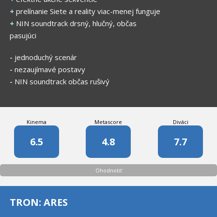
+
prelínanie Siete a reality viac-menej funguje
+
NIN soundtrack drsný, hlučný, občas
pasujúci
-
jednoduchý scenár
-
nezaujímavé postavy
-
NIN soundtrack občas rušivý
Kinema
Metascore
Diváci
6.5
4.8
7.7
Ohodnotiť
TRON: ARES