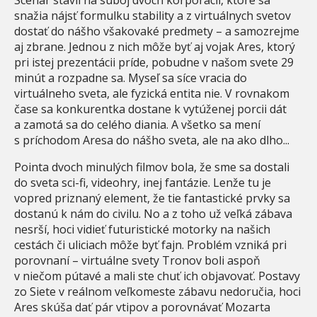
snažia nájsť formulku stability a z virtuálnych svetov
dostať do nášho všakovaké predmety – a samozrejme
aj zbrane. Jednou z nich môže byť aj vojak Ares, ktorý
pri istej prezentácii príde, pobudne v našom svete 29
minút a rozpadne sa. Myseľ sa síce vracia do
virtuálneho sveta, ale fyzická entita nie. V rovnakom
čase sa konkurentka dostane k vytúženej porcii dát
a zamotá sa do celého diania. A všetko sa mení
s príchodom Aresa do nášho sveta, ale na ako dlho...
Pointa dvoch minulých filmov bola, že sme sa dostali
do sveta sci-fi, videohry, inej fantázie. Lenže tu je
vopred priznaný element, že tie fantastické prvky sa
dostanú k nám do civilu. No a z toho už veľká zábava
nesrší, hoci vidieť futuristické motorky na našich
cestách či uliciach môže byť fajn. Problém vzniká pri
porovnaní – virtuálne svety Tronov boli aspoň
v niečom pútavé a mali ste chuť ich objavovať. Postavy
zo Siete v reálnom veľkomeste zábavu nedoručia, hoci
Ares skúša dať pár vtipov a porovnávať Mozarta