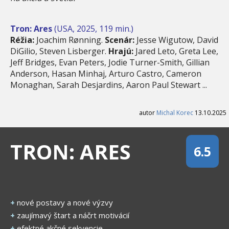
Tron: Ares
(USA, 2025, 119 min.)
Réžia:
Joachim Rønning.
Scenár:
Jesse Wigutow, David
DiGilio, Steven Lisberger.
Hrajú:
Jared Leto, Greta Lee,
Jeff Bridges, Evan Peters, Jodie Turner-Smith, Gillian
Anderson, Hasan Minhaj, Arturo Castro, Cameron
Monaghan, Sarah Desjardins, Aaron Paul Stewart ...
autor
Michal Korec
13.10.2025
TRON: ARES
6.5
+
nové postavy a nové výzvy
+
zaujímavý štart a náčrt motivácií
+
efektné akčné sekvencie