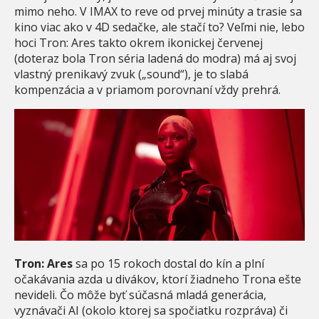
mimo neho. V IMAX to reve od prvej minúty a trasie sa
kino viac ako v 4D sedačke, ale stačí to? Veľmi nie, lebo
hoci Tron: Ares takto okrem ikonickej červenej
(doteraz bola Tron séria ladená do modra) má aj svoj
vlastný prenikavý zvuk („sound“), je to slabá
kompenzácia a v priamom porovnaní vždy prehrá.
Tron: Ares
sa po 15 rokoch dostal do kín a plní
očakávania azda u divákov, ktorí žiadneho Trona ešte
nevideli. Čo môže byť súčasná mladá generácia,
vyznávači AI (okolo ktorej sa spočiatku rozpráva) či