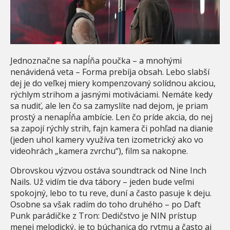
Jednoznačne sa napĺňa poučka – a mnohými
nenávidená veta – Forma prebíja obsah. Lebo slabší
dej je do veľkej miery kompenzovaný solídnou akciou,
rýchlym strihom a jasnými motiváciami. Nemáte kedy
sa nudiť, ale len čo sa zamyslíte nad dejom, je priam
prostý a nenapĺňa ambície. Len čo príde akcia, do nej
sa zapojí rýchly strih, fajn kamera či pohľad na dianie
(jeden uhol kamery využíva ten izometrický ako vo
videohrách „kamera zvrchu“), film sa nakopne.
Obrovskou výzvou ostáva soundtrack od Nine Inch
Nails. Už vidím tie dva tábory – jeden bude veľmi
spokojný, lebo to tu reve, duní a často pasuje k deju.
Osobne sa však radím do toho druhého – po Daft
Punk parádičke z Tron: Dedičstvo je NIN prístup
menej melodický, je to búchanica do rytmu a často aj