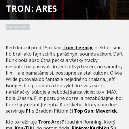
TRON: ARES
Filmová recenzia
Keď dorazil pred 15 rokmi
Tron: Legacy
, niektorí sme
ho brali ako fajn sci-fi s parádnym soundtrackom. Daft
Punk bola absolútna pecka a všetky tracky
neskutočne pasovali do jednotlivých scén, no samotný
film… ale pamätáme si, postupne sa stal kultom, Olivia
Wilde putovala do fantázie nejedného chalana, Jeff
Bridges bol poloboh a ten výlet do sveta sci-fi,
naháňačky, súboje a nebodaj šanca vidieť to v IMAX
bola úžasná. Film postupne dozrel a nezabúdajme, bol
to režijný debut Josepha Koniského, ktorý nám dnes
servíruje
F1
s Bradom Pittom či
Top Gun: Maverick
.
Kto to režíruje
Tron: Ares?
Joachim Ronning, ktorý
mal
Kon-Tiki
, no potom dodal
Pirátov Karibiku 5
a