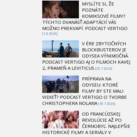
MYSLÍTE SI, ŽE
POZNÁTE
KOMIKSOVÉ FILMY?
TÝCHTO DVANÁSŤ ADAPTÁCIÍ VÁS
MOŽNO PREKVAPÍ. PODCAST VERTIGO
[1.8 2026]
V ÉRE ZBYTOČNÝCH
BLOCKBUSTEROV JE
ODYSEA VÝNIMOČNÁ.
PODCAST VERTIGO AJ O FILMOCH KAVEJ
2, PRAMEŇ A LEVITICUS
[26.7 2026]
PRÍPRAVA NA
ODYSEU: KTORÉ
FILMY BY STE MALI
VIDIEŤ? PODCAST VERTIGO O TVORBE
CHRISTOPHERA NOLANA
[18.7 2026]
OD FRANCÚZSKEJ
REVOLÚCIE AŽ PO
ČERNOBYĽ. NAJLEPŠIE
HISTORICKÉ FILMY A SERIÁLY V