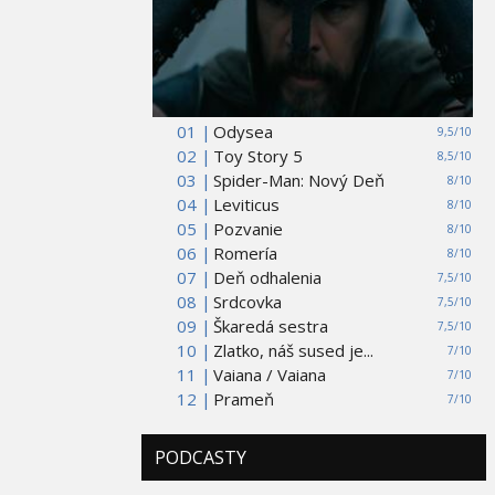
01 |
Odysea
9,5/10
02 |
Toy Story 5
8,5/10
03 |
Spider-Man: Nový Deň
8/10
04 |
Leviticus
8/10
05 |
Pozvanie
8/10
06 |
Romería
8/10
07 |
Deň odhalenia
7,5/10
08 |
Srdcovka
7,5/10
09 |
Škaredá sestra
7,5/10
10 |
Zlatko, náš sused je...
7/10
11 |
Vaiana / Vaiana
7/10
12 |
Prameň
7/10
PODCASTY