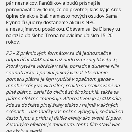
pár neznalcov. Fanúšikovia budú prísnejšie
porovnávať a vyjde im, že od prvotnej klasiky je Ares
úplne ďaleko a žiaľ, namiesto nových osudov Sama
Flynna či Quorry dostaneme akciu s NPC
a nezaujímavou posádkou. Obávam sa, že Disney tu
narazí a ďalšieho Trona neuvidíme ďalších 15-20
rokov.
PS – Z prémiových formátov sa dá jednoznačne
odporúčať IMAX vďaka až nadrozmernej hlasitosti,
ktorá vytvára vibrácie v sále, poriadne dunenie NIN
soundtracku a posilní pekný vizuál. Striedanie
pomeru plátna je fajn využité v opačnom garde –
mnohé scény vo virtuálnej realite sú realizované na
plné plátno, zatiaľ čo civilné sú širokouhlé, takže sa
plátno efektne zmenšuje. Alternatívou je aj 4DX sála,
kde sa dočkáte plnej škály efektov najmä v akčných
scénach – naháňačky vás pekne vyhegajú, sedadlá sa
často hýbu a prídu aj ďalšie efekty ako svetlá či para.
Z vodných efektov je minimum, tento film stavil viac
na akciu a svetlá.