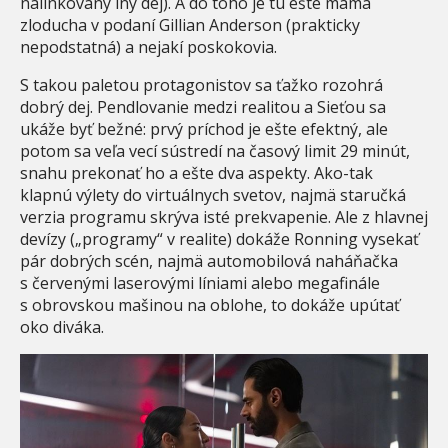
nalinkovaný iný dej). A do toho je tu ešte mama
zloducha v podaní Gillian Anderson (prakticky
nepodstatná) a nejakí poskokovia.
S takou paletou protagonistov sa ťažko rozohrá
dobrý dej. Pendlovanie medzi realitou a Sieťou sa
ukáže byť bežné: prvý príchod je ešte efektný, ale
potom sa veľa vecí sústredí na časový limit 29 minút,
snahu prekonať ho a ešte dva aspekty. Ako-tak
klapnú výlety do virtuálnych svetov, najmä staručká
verzia programu skrýva isté prekvapenie. Ale z hlavnej
devízy („programy“ v realite) dokáže Ronning vysekať
pár dobrých scén, najmä automobilová naháňačka
s červenými laserovými líniami alebo megafinále
s obrovskou mašinou na oblohe, to dokáže upútať
oko diváka.