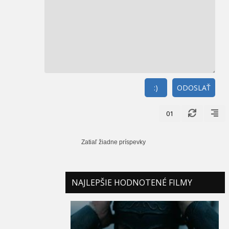
:)
ODOSLAŤ
01
Zatiaľ žiadne príspevky
NAJLEPŠIE HODNOTENÉ FILMY