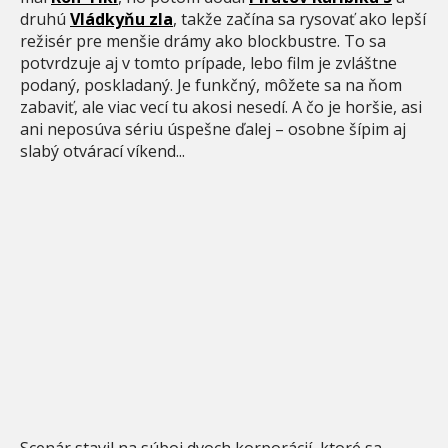
druhú
Vládkyňu zla
, takže začína sa rysovať ako lepší
režisér pre menšie drámy ako blockbustre. To sa
potvrdzuje aj v tomto prípade, lebo film je zvláštne
podaný, poskladaný. Je funkčný, môžete sa na ňom
zabaviť, ale viac vecí tu akosi nesedí. A čo je horšie, asi
ani neposúva sériu úspešne ďalej – osobne šípim aj
slabý otvárací víkend...
Scenár stavil na súboj dvoch korporácií, ktoré sa