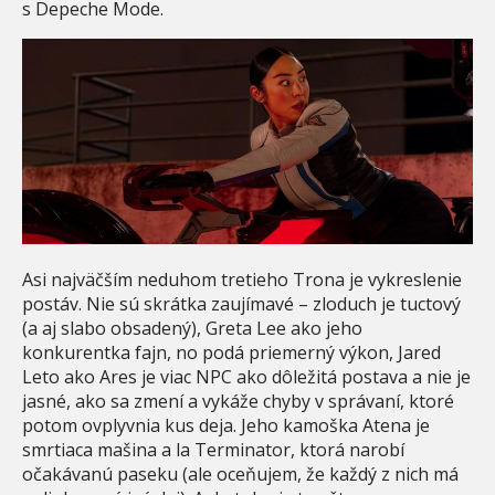
s Depeche Mode.
Asi najväčším neduhom tretieho Trona je vykreslenie
postáv. Nie sú skrátka zaujímavé – zloduch je tuctový
(a aj slabo obsadený), Greta Lee ako jeho
konkurentka fajn, no podá priemerný výkon, Jared
Leto ako Ares je viac NPC ako dôležitá postava a nie je
jasné, ako sa zmení a vykáže chyby v správaní, ktoré
potom ovplyvnia kus deja. Jeho kamoška Atena je
smrtiaca mašina a la Terminator, ktorá narobí
očakávanú paseku (ale oceňujem, že každý z nich má