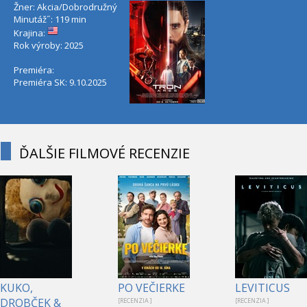
Žner: Akcia/Dobrodružný
Minutáž˝: 119 min
Krajina:
Rok výroby: 2025
Premiéra:
Premiéra SK: 9.10.2025
ĎALŠIE FILMOVÉ RECENZIE
KUKO,
PO VEČIERKE
LEVITICUS
DROBČEK &
[RECENZIA ]
[RECENZIA ]