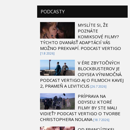
PODCASTY
MYSLÍTE SI, ŽE
POZNÁTE
KOMIKSOVÉ FILMY?
TÝCHTO DVANÁSŤ ADAPTÁCIÍ VÁS
MOŽNO PREKVAPÍ. PODCAST VERTIGO
[1.8 2026]
V ÉRE ZBYTOČNÝCH
BLOCKBUSTEROV JE
ODYSEA VÝNIMOČNÁ.
PODCAST VERTIGO AJ O FILMOCH KAVEJ
2, PRAMEŇ A LEVITICUS
[26.7 2026]
PRÍPRAVA NA
ODYSEU: KTORÉ
FILMY BY STE MALI
VIDIEŤ? PODCAST VERTIGO O TVORBE
CHRISTOPHERA NOLANA
[18.7 2026]
OD FRANCÚZSKEJ