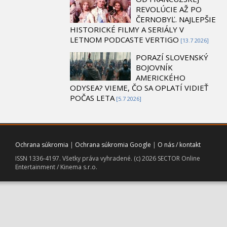
REVOLÚCIE AŽ PO
ČERNOBYĽ. NAJLEPŠIE
HISTORICKÉ FILMY A SERIÁLY V
LETNOM PODCASTE VERTIGO
[13.7 2026]
PORAZÍ SLOVENSKÝ
BOJOVNÍK
AMERICKÉHO
ODYSEA? VIEME, ČO SA OPLATÍ VIDIEŤ
POČAS LETA
[5.7 2026]
Ochrana súkromia
|
Ochrana súkromia Google
|
O nás / kontakt
ISSN 1336-4197. Všetky práva vyhradené. (c) 2026 SECTOR Online
Entertainment / Kinema s.r.o.