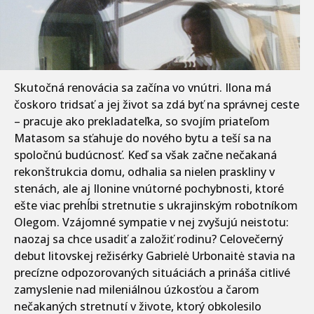
Skutočná renovácia sa začína vo vnútri. Ilona má
čoskoro tridsať a jej život sa zdá byť na správnej ceste
– pracuje ako prekladateľka, so svojím priateľom
Matasom sa sťahuje do nového bytu a teší sa na
spoločnú budúcnosť. Keď sa však začne nečakaná
rekonštrukcia domu, odhalia sa nielen praskliny v
stenách, ale aj Ilonine vnútorné pochybnosti, ktoré
ešte viac prehĺbi stretnutie s ukrajinským robotníkom
Olegom. Vzájomné sympatie v nej zvyšujú neistotu:
naozaj sa chce usadiť a založiť rodinu? Celovečerný
debut litovskej režisérky Gabrielė Urbonaitė stavia na
precízne odpozorovaných situáciách a prináša citlivé
zamyslenie nad mileniálnou úzkosťou a čarom
nečakaných stretnutí v živote, ktorý obkolesilo