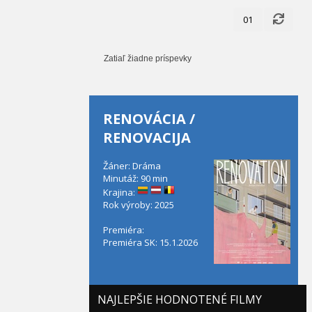
01
Zatiaľ žiadne príspevky
RENOVÁCIA /
RENOVACIJA
Žáner: Dráma
Minutáž: 90 min
Krajina:
Rok výroby: 2025
Premiéra:
Premiéra SK: 15.1.2026
NAJLEPŠIE HODNOTENÉ FILMY