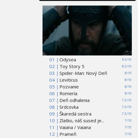
01 |
Odysea
9,5/10
02 |
Toy Story 5
8,5/10
03 |
Spider-Man: Nový Deň
8/10
04 |
Leviticus
8/10
05 |
Pozvanie
8/10
06 |
Romería
8/10
07 |
Deň odhalenia
7,5/10
08 |
Srdcovka
7,5/10
09 |
Škaredá sestra
7,5/10
10 |
Zlatko, náš sused je...
7/10
11 |
Vaiana / Vaiana
7/10
12 |
Prameň
7/10