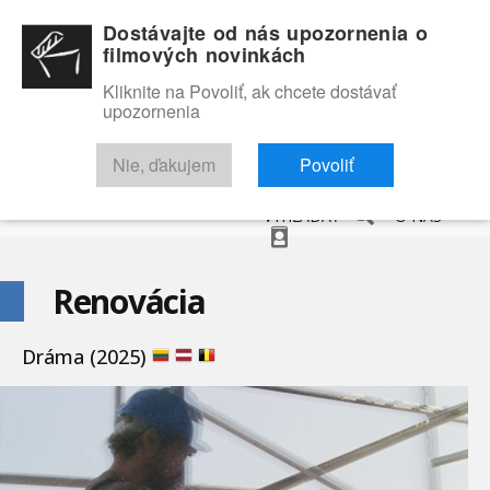
Dostávajte od nás upozornenia o
filmových novinkách
Kliknite na Povoliť, ak chcete dostávať
upozornenia
NOVINKY
RECENZIE
TRAILERY
FILMOVÁ DATABÁZA
Nie, ďakujem
Povoliť
VYHĽADAŤ
O NÁS
Renovácia
Dráma (2025)