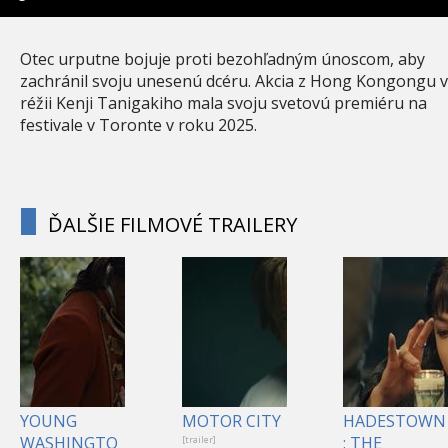
Otec urputne bojuje proti bezohľadným únoscom, aby
zachránil svoju unesenú dcéru. Akcia z Hong Kongongu v
réžii Kenji Tanigakiho mala svoju svetovú premiéru na
festivale v Toronte v roku 2025.
ĎALŠIE FILMOVÉ TRAILERY
YOUNG
MOTOR CITY
HADESTOWN
WASHINGTO
: THE
[trailer]