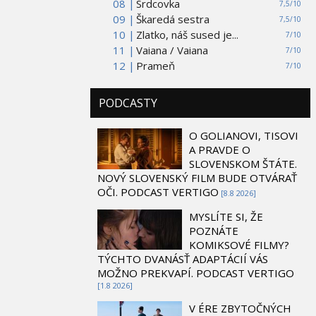
08 |
Srdcovka
7,5/10
09 |
Škaredá sestra
7,5/10
10 |
Zlatko, náš sused je...
7/10
11 |
Vaiana / Vaiana
7/10
12 |
Prameň
7/10
PODCASTY
O GOLIANOVI, TISOVI
A PRAVDE O
SLOVENSKOM ŠTÁTE.
NOVÝ SLOVENSKÝ FILM BUDE OTVÁRAŤ
OČI. PODCAST VERTIGO
[8.8 2026]
MYSLÍTE SI, ŽE
POZNÁTE
KOMIKSOVÉ FILMY?
TÝCHTO DVANÁSŤ ADAPTÁCIÍ VÁS
MOŽNO PREKVAPÍ. PODCAST VERTIGO
[1.8 2026]
V ÉRE ZBYTOČNÝCH