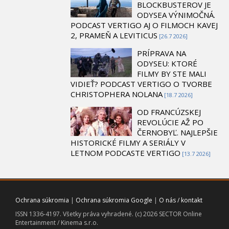
BLOCKBUSTEROV JE
ODYSEA VÝNIMOČNÁ.
PODCAST VERTIGO AJ O FILMOCH KAVEJ
2, PRAMEŇ A LEVITICUS
[26.7 2026]
PRÍPRAVA NA
ODYSEU: KTORÉ
FILMY BY STE MALI
VIDIEŤ? PODCAST VERTIGO O TVORBE
CHRISTOPHERA NOLANA
[18.7 2026]
OD FRANCÚZSKEJ
REVOLÚCIE AŽ PO
ČERNOBYĽ. NAJLEPŠIE
HISTORICKÉ FILMY A SERIÁLY V
LETNOM PODCASTE VERTIGO
[13.7 2026]
Ochrana súkromia
|
Ochrana súkromia Google
|
O nás / kontakt
ISSN 1336-4197. Všetky práva vyhradené. (c) 2026 SECTOR Online
Entertainment / Kinema s.r.o.