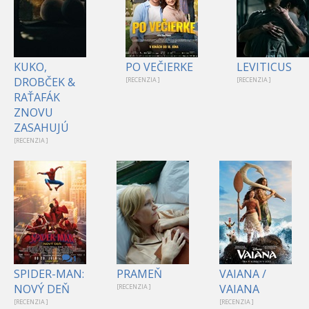
KUKO,
PO VEČIERKE
LEVITICUS
DROBČEK &
[RECENZIA ]
[RECENZIA ]
RAŤAFÁK
ZNOVU
ZASAHUJÚ
[RECENZIA ]
1
SPIDER-MAN:
PRAMEŇ
VAIANA /
NOVÝ DEŇ
VAIANA
[RECENZIA ]
[RECENZIA ]
[RECENZIA ]