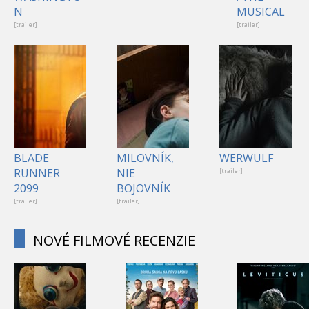
N
MUSICAL
[trailer]
[trailer]
BLADE
MILOVNÍK,
WERWULF
RUNNER
NIE
[trailer]
2099
BOJOVNÍK
[trailer]
[trailer]
NOVÉ FILMOVÉ RECENZIE