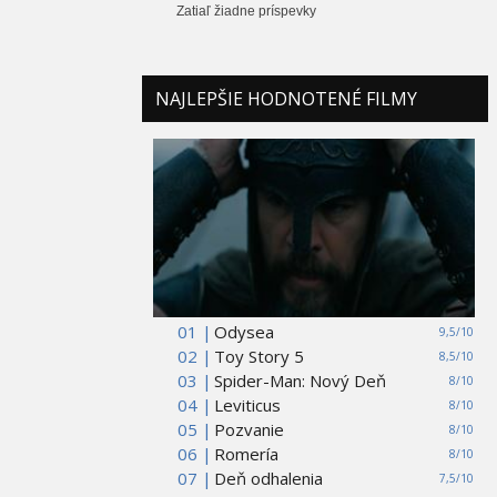
Zatiaľ žiadne príspevky
NAJLEPŠIE HODNOTENÉ FILMY
01 |
Odysea
9,5/10
02 |
Toy Story 5
8,5/10
03 |
Spider-Man: Nový Deň
8/10
04 |
Leviticus
8/10
05 |
Pozvanie
8/10
06 |
Romería
8/10
07 |
Deň odhalenia
7,5/10