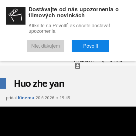
Dostávajte od nás upozornenia o
filmových novinkách
Kliknite na Povoliť, ak chcete dostávať
upozornenia
NOVINKY
RECENZIE
TRAILERY
FILMOVÁ DATABÁZA
Nie, ďakujem
Povoliť
VYHĽADAŤ
O NÁS
Huo zhe yan
pridal
Kinema
20.6.2026 o 19:48