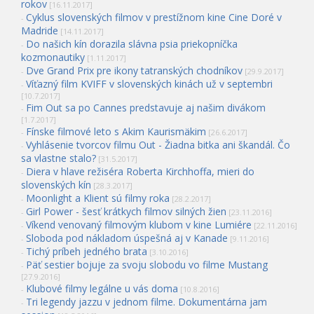
rokov
[16.11.2017]
Cyklus slovenských filmov v prestížnom kine Cine Doré v
-
Madride
[14.11.2017]
Do našich kín dorazila slávna psia priekopníčka
-
kozmonautiky
[1.11.2017]
Dve Grand Prix pre ikony tatranských chodníkov
-
[29.9.2017]
Víťazný film KVIFF v slovenských kinách už v septembri
-
[10.7.2017]
Fim Out sa po Cannes predstavuje aj našim divákom
-
[1.7.2017]
Fínske filmové leto s Akim Kaurismäkim
-
[26.6.2017]
Vyhlásenie tvorcov filmu Out - Žiadna bitka ani škandál. Čo
-
sa vlastne stalo?
[31.5.2017]
Diera v hlave režiséra Roberta Kirchhoffa, mieri do
-
slovenských kín
[28.3.2017]
Moonlight a Klient sú filmy roka
-
[28.2.2017]
Girl Power - šesť krátkych filmov silných žien
-
[23.11.2016]
Víkend venovaný filmovým klubom v kine Lumiére
-
[22.11.2016]
Sloboda pod nákladom úspešná aj v Kanade
-
[9.11.2016]
Tichý príbeh jedného brata
-
[3.10.2016]
Päť sestier bojuje za svoju slobodu vo filme Mustang
-
[27.9.2016]
Klubové filmy legálne u vás doma
-
[10.8.2016]
Tri legendy jazzu v jednom filme. Dokumentárna jam
-