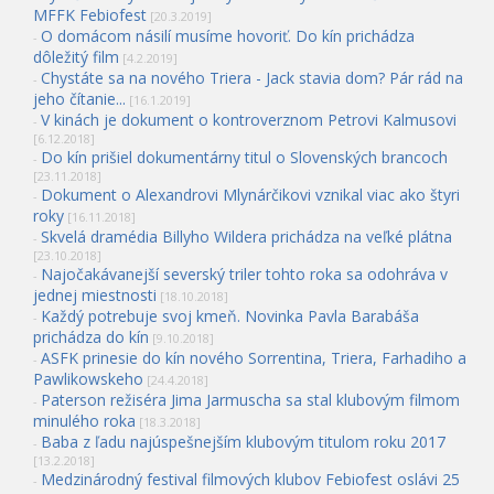
MFFK Febiofest
[20.3.2019]
O domácom násilí musíme hovoriť. Do kín prichádza
-
dôležitý film
[4.2.2019]
Chystáte sa na nového Triera - Jack stavia dom? Pár rád na
-
jeho čítanie...
[16.1.2019]
V kinách je dokument o kontroverznom Petrovi Kalmusovi
-
[6.12.2018]
Do kín prišiel dokumentárny titul o Slovenských brancoch
-
[23.11.2018]
Dokument o Alexandrovi Mlynárčikovi vznikal viac ako štyri
-
roky
[16.11.2018]
Skvelá dramédia Billyho Wildera prichádza na veľké plátna
-
[23.10.2018]
Najočakávanejší severský triler tohto roka sa odohráva v
-
jednej miestnosti
[18.10.2018]
Každý potrebuje svoj kmeň. Novinka Pavla Barabáša
-
prichádza do kín
[9.10.2018]
ASFK prinesie do kín nového Sorrentina, Triera, Farhadiho a
-
Pawlikowskeho
[24.4.2018]
Paterson režiséra Jima Jarmuscha sa stal klubovým filmom
-
minulého roka
[18.3.2018]
Baba z ľadu najúspešnejším klubovým titulom roku 2017
-
[13.2.2018]
Medzinárodný festival filmových klubov Febiofest oslávi 25
-