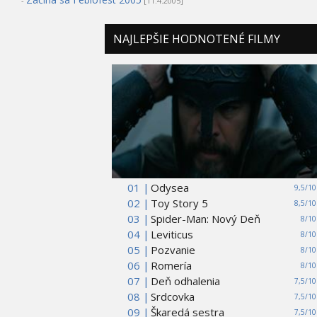
-
[11.4.2005]
NAJLEPŠIE HODNOTENÉ FILMY
01 |
Odysea
9,5/10
02 |
Toy Story 5
8,5/10
03 |
Spider-Man: Nový Deň
8/10
04 |
Leviticus
8/10
05 |
Pozvanie
8/10
06 |
Romería
8/10
07 |
Deň odhalenia
7,5/10
08 |
Srdcovka
7,5/10
09 |
Škaredá sestra
7,5/10