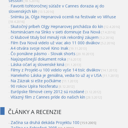
session
[18.5.2016]
Favoriti tohtoročnej súťaže v Cannes dorazia aj do
-
slovenských kín
[13.5.2016]
Snímku Ja, Olga Hepnarová ocenili na festivale vo Vilňuse
-
[18.4.2016]
Skutočný príbeh Olgy Hepnarovej prichádza do kín
-
[12.4.2016]
Nomináciam na Slnko v sieti dominuje Eva Nová
-
[7.4.2016]
O klubové tituly bol minulý rok rekordný záujem
-
[5.2.2016]
Film Eva Nová videlo už viac ako 11 000 divákov
-
[5.2.2016]
A4 otvára svoje nové Kino Inak
-
[19.11.2013]
Čo ponúkne pásmo - Slovak shorts
-
[20.10.2013]
Najúspešnejší dokument roka
-
[7.6.2013]
Láska očarí aj slovenské kiná
-
[31.1.2013]
Filmy z Projekt-u 100 videlo vyše 14 tisíc divákov
-
[14.1.2013]
Hanekeho Láska je geniálna, vedia to už aj v USA
-
[11.1.2013]
Na Zázrak si ešte počkáme
-
[11.1.2013]
90 rokov Upíra Nosferatu
-
[8.12.2012]
Európske filmové ceny 2012 sú rozdané
-
[3.12.2012]
Víťazný film z Cannes príde do našich kín
-
[28.5.2012]
ČLÁNKY A RECENZIE
Začína sa druhá dekáda Projektu 100
-
[15.9.2005]
Začína sa Febiofest 2005