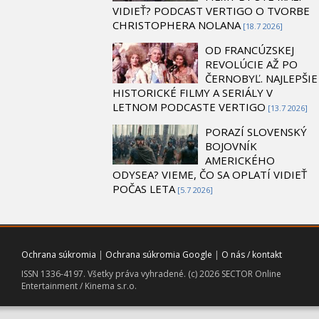
VIDIEŤ? PODCAST VERTIGO O TVORBE
CHRISTOPHERA NOLANA
[18.7 2026]
OD FRANCÚZSKEJ
REVOLÚCIE AŽ PO
ČERNOBYĽ. NAJLEPŠIE
HISTORICKÉ FILMY A SERIÁLY V
LETNOM PODCASTE VERTIGO
[13.7 2026]
PORAZÍ SLOVENSKÝ
BOJOVNÍK
AMERICKÉHO
ODYSEA? VIEME, ČO SA OPLATÍ VIDIEŤ
POČAS LETA
[5.7 2026]
Ochrana súkromia
|
Ochrana súkromia Google
|
O nás / kontakt
ISSN 1336-4197. Všetky práva vyhradené. (c) 2026 SECTOR Online
Entertainment / Kinema s.r.o.