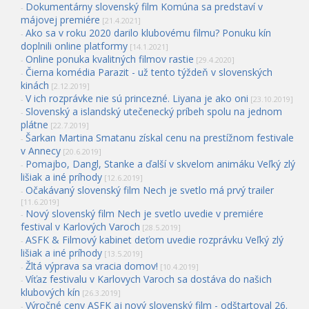
Dokumentárny slovenský film Komúna sa predstaví v
-
májovej premiére
[21.4.2021]
Ako sa v roku 2020 darilo klubovému filmu? Ponuku kín
-
doplnili online platformy
[14.1.2021]
Online ponuka kvalitných filmov rastie
-
[29.4.2020]
Čierna komédia Parazit - už tento týždeň v slovenských
-
kinách
[2.12.2019]
V ich rozprávke nie sú princezné. Liyana je ako oni
-
[23.10.2019]
Slovenský a islandský utečenecký príbeh spolu na jednom
-
plátne
[22.7.2019]
Šarkan Martina Smatanu získal cenu na prestížnom festivale
-
v Annecy
[20.6.2019]
Pomajbo, Dangl, Stanke a ďalší v skvelom animáku Veľký zlý
-
lišiak a iné príhody
[12.6.2019]
Očakávaný slovenský film Nech je svetlo má prvý trailer
-
[11.6.2019]
Nový slovenský film Nech je svetlo uvedie v premiére
-
festival v Karlových Varoch
[28.5.2019]
ASFK & Filmový kabinet deťom uvedie rozprávku Veľký zlý
-
lišiak a iné príhody
[13.5.2019]
Žltá výprava sa vracia domov!
-
[10.4.2019]
Víťaz festivalu v Karlovych Varoch sa dostáva do našich
-
klubových kín
[26.3.2019]
Výročné ceny ASFK aj nový slovenský film - odštartoval 26.
-