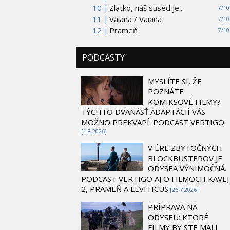
10 |
Zlatko, náš sused je...
7/10
11 |
Vaiana / Vaiana
7/10
12 |
Prameň
7/10
PODCASTY
MYSLÍTE SI, ŽE
POZNÁTE
KOMIKSOVÉ FILMY?
TÝCHTO DVANÁSŤ ADAPTÁCIÍ VÁS
MOŽNO PREKVAPÍ. PODCAST VERTIGO
[1.8 2026]
V ÉRE ZBYTOČNÝCH
BLOCKBUSTEROV JE
ODYSEA VÝNIMOČNÁ.
PODCAST VERTIGO AJ O FILMOCH KAVEJ
2, PRAMEŇ A LEVITICUS
[26.7 2026]
PRÍPRAVA NA
ODYSEU: KTORÉ
FILMY BY STE MALI