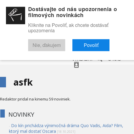
Dostávajte od nás upozornenia o
filmových novinkách
Kliknite na Povoliť, ak chcete dostávať
upozornenia
NOVINKY
RECENZIE
TRAILERY
FILMOVÁ DATABÁZA
Nie, ďakujem
Povoliť
VYHĽADAŤ
O NÁS
asfk
Redaktor pridal na kinemu 59 noviniek.
NOVINKY
Do kín prichádza výnimočná dráma Quo Vadis, Aida? Film,
-
ktorý mal dostať Oscara
[18.10.2021]