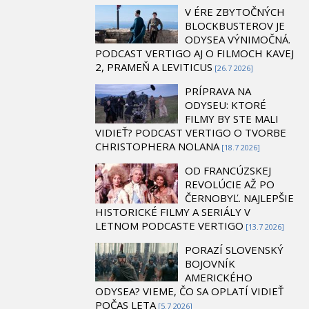
V ÉRE ZBYTOČNÝCH
BLOCKBUSTEROV JE
ODYSEA VÝNIMOČNÁ.
PODCAST VERTIGO AJ O FILMOCH KAVEJ
2, PRAMEŇ A LEVITICUS
[26.7 2026]
PRÍPRAVA NA
ODYSEU: KTORÉ
FILMY BY STE MALI
VIDIEŤ? PODCAST VERTIGO O TVORBE
CHRISTOPHERA NOLANA
[18.7 2026]
OD FRANCÚZSKEJ
REVOLÚCIE AŽ PO
ČERNOBYĽ. NAJLEPŠIE
HISTORICKÉ FILMY A SERIÁLY V
LETNOM PODCASTE VERTIGO
[13.7 2026]
PORAZÍ SLOVENSKÝ
BOJOVNÍK
AMERICKÉHO
ODYSEA? VIEME, ČO SA OPLATÍ VIDIEŤ
POČAS LETA
[5.7 2026]