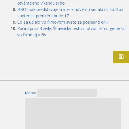
otváracieho víkendu si ho
HBO max predstavuje trailer k novému seriálu dc studios
Lanterns, premiéra bude 17
Čo sa udialo vo filmovom svete za posledné dni?
Začínajú sa 4 živly. Štiavnický festival otvorí tému generácií
vo filme aj v živ
Meno: