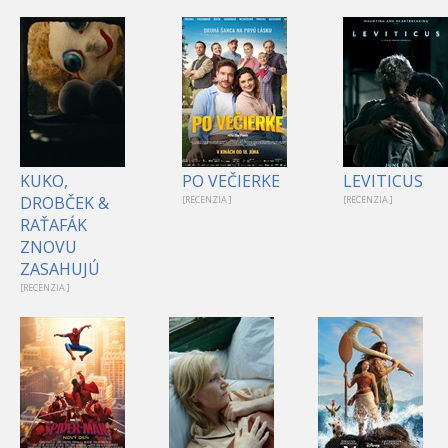
KUKO,
PO VEČIERKE
LEVITICUS
DROBČEK &
[RECENZIA ]
[RECENZIA ]
RAŤAFÁK
ZNOVU
ZASAHUJÚ
[RECENZIA ]