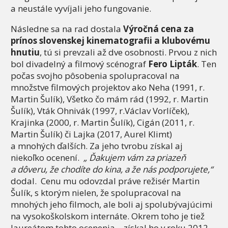
a neustále vyvíjali jeho fungovanie.
Následne sa na rad dostala
Výročná cena za
prínos slovenskej kinematografii a klubovému
hnutiu
, tú si prevzali až dve osobnosti. Prvou z nich
bol divadelný a filmový scénograf
Fero Lipták
. Ten
počas svojho pôsobenia spolupracoval na
množstve filmových projektov ako Neha (1991, r.
Martin Šulík), Všetko čo mám rád (1992, r. Martin
Šulík), Vták Ohnivák (1997, r.Václav Vorlíček),
Krajinka (2000, r. Martin Šulík), Cigán (2011, r.
Martin Šulík) či Lajka (2017, Aurel Klimt)
a mnohých ďalších. Za jeho tvrobu získal aj
niekoľko ocenení.
„ Ďakujem vám za priazeň
a dôveru, že chodíte do kina, a že nás podporujete,“
dodal. Cenu mu odovzdal práve režisér Martin
Šulík, s ktorým nielen, že spolupracoval na
mnohých jeho filmoch, ale boli aj spolubývajúcimi
na vysokoškolskom internáte. Okrem toho je tiež
laureátom tohto ocenenia – získal ho v roku 2012.