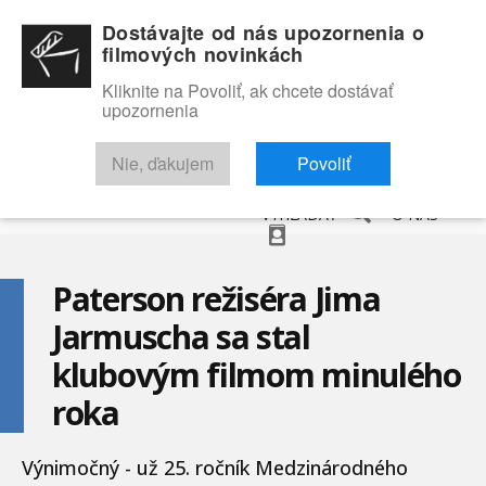
Dostávajte od nás upozornenia o
filmových novinkách
Kliknite na Povoliť, ak chcete dostávať
upozornenia
NOVINKY
RECENZIE
TRAILERY
FILMOVÁ DATABÁZA
Nie, ďakujem
Povoliť
VYHĽADAŤ
O NÁS
Paterson režiséra Jima
Jarmuscha sa stal
klubovým filmom minulého
roka
Výnimočný - už 25. ročník Medzinárodného