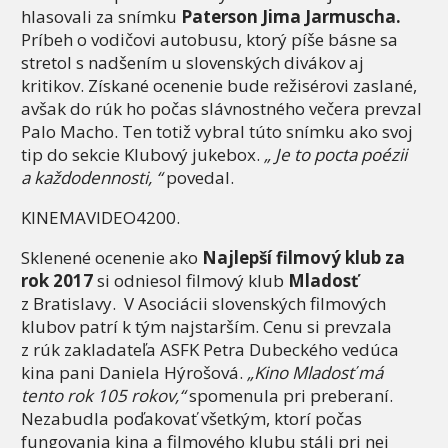
hlasovali za snímku
Paterson Jima Jarmuscha.
Príbeh o vodičovi autobusu, ktorý píše básne sa
stretol s nadšením u slovenských divákov aj
kritikov. Získané ocenenie bude režisérovi zaslané,
avšak do rúk ho počas slávnostného večera prevzal
Palo Macho. Ten totiž vybral túto snímku ako svoj
tip do sekcie Klubový jukebox.
„ Je to pocta poézii
a každodennosti, “
povedal.
KINEMAVIDEO4200.
Sklenené ocenenie ako
Najlepší filmový klub za
rok 2017
si odniesol filmový klub
Mladosť
z Bratislavy. V Asociácii slovenských filmových
klubov patrí k tým najstarším. Cenu si prevzala
z rúk zakladateľa ASFK Petra Dubeckého vedúca
kina pani Daniela Hýrošová.
„Kino Mladosť má
tento rok 105 rokov,“
spomenula pri preberaní.
Nezabudla poďakovať všetkým, ktorí počas
fungovania kina a filmového klubu stáli pri nej