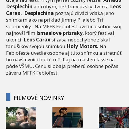
Desplechin
a druhým, tiež francúzsky, tvorca
Leos
Carax. Desplechina
poznajú diváci vďaka jeho
snímkam ako napríklad Jimmy P. alebo Tri
spomienky. Na MFFK Febiofest uvedie osobne svoj
najnovší film
Ismaelove prízraky
, ktorý festival
ukončí.
Leos Carax
si zasa nepochybne získal
fanúšikov svojou snímkou
Holy Motors.
Na
Febiofeste uvedie osobne aj túto snímku a stretnúť
ho návštevníci budú môcť aj na masterclasse na
pôde VŠMU. Cenu si obaja preberú osobne počas
záveru MFFK Febiofest.
FILMOVÉ NOVINKY