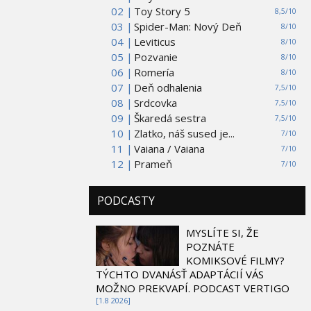
02 |
Toy Story 5
8,5/10
03 |
Spider-Man: Nový Deň
8/10
04 |
Leviticus
8/10
05 |
Pozvanie
8/10
06 |
Romería
8/10
07 |
Deň odhalenia
7,5/10
08 |
Srdcovka
7,5/10
09 |
Škaredá sestra
7,5/10
10 |
Zlatko, náš sused je...
7/10
11 |
Vaiana / Vaiana
7/10
12 |
Prameň
7/10
PODCASTY
MYSLÍTE SI, ŽE
POZNÁTE
KOMIKSOVÉ FILMY?
TÝCHTO DVANÁSŤ ADAPTÁCIÍ VÁS
MOŽNO PREKVAPÍ. PODCAST VERTIGO
[1.8 2026]