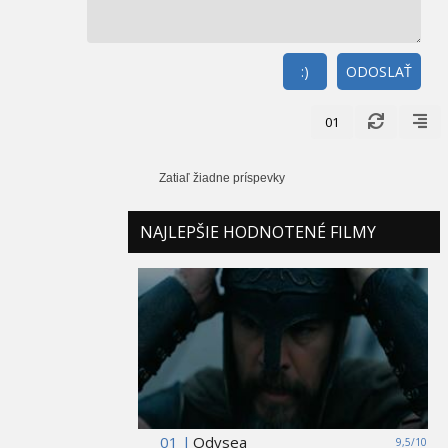
:)
ODOSLAŤ
01
Zatiaľ žiadne príspevky
NAJLEPŠIE HODNOTENÉ FILMY
01 |
Odysea
9,5/10