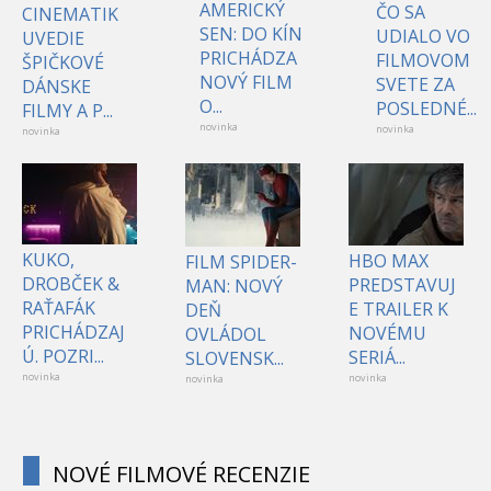
AMERICKÝ
ČO SA
CINEMATIK
SEN: DO KÍN
UDIALO VO
UVEDIE
PRICHÁDZA
FILMOVOM
ŠPIČKOVÉ
NOVÝ FILM
SVETE ZA
DÁNSKE
O...
POSLEDNÉ...
FILMY A P...
novinka
novinka
novinka
KUKO,
HBO MAX
FILM SPIDER-
DROBČEK &
PREDSTAVUJ
MAN: NOVÝ
RAŤAFÁK
E TRAILER K
DEŇ
PRICHÁDZAJ
NOVÉMU
OVLÁDOL
Ú. POZRI...
SERIÁ...
SLOVENSK...
novinka
novinka
novinka
NOVÉ FILMOVÉ RECENZIE