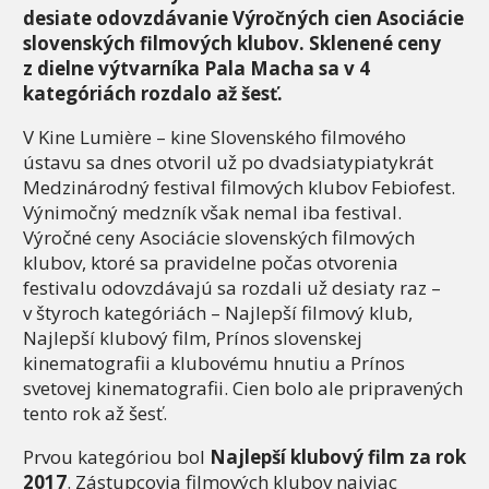
desiate odovzdávanie Výročných cien Asociácie
slovenských filmových klubov. Sklenené ceny
z dielne výtvarníka Pala Macha sa v 4
kategóriách rozdalo až šesť.
V Kine Lumière – kine Slovenského filmového
ústavu sa dnes otvoril už po dvadsiatypiatykrát
Medzinárodný festival filmových klubov Febiofest.
Výnimočný medzník však nemal iba festival.
Výročné ceny Asociácie slovenských filmových
klubov, ktoré sa pravidelne počas otvorenia
festivalu odovzdávajú sa rozdali už desiaty raz –
v štyroch kategóriách – Najlepší filmový klub,
Najlepší klubový film, Prínos slovenskej
kinematografii a klubovému hnutiu a Prínos
svetovej kinematografii. Cien bolo ale pripravených
tento rok až šesť.
Prvou kategóriou bol
Najlepší klubový film za rok
2017
. Zástupcovia filmových klubov najviac