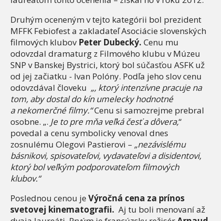
Druhým oceneným v tejto kategórii bol prezident
MFFK Febiofest a zakladateľ Asociácie slovenských
filmových klubov
Peter Dubecký.
Cenu mu
odovzdal dramaturg z Filmového klubu v Múzeu
SNP v Banskej Bystrici, ktorý bol súčasťou ASFK už
od jej začiatku - Ivan Polóny. Podľa jeho slov cenu
odovzdával človeku
„, ktorý intenzívne pracuje na
tom, aby dostal do kín umelecky hodnotné
a nekomerčné filmy.“
Cenu si samozrejme prebral
osobne. „.
Je to pre mňa veľká česť a dôvera,
“
povedal a cenu symbolicky venoval dnes
zosnulému Olegovi Pastierovi –
„nezávislému
básnikovi, spisovateľovi, vydavateľovi a disidentovi,
ktorý bol veľkým podporovateľom filmových
klubov.“
Poslednou cenou je
Výročná cena za prínos
svetovej kinematografii.
Aj tu boli menovaní až
dvaja laureáti. Prvým je francúzsky režisér
Arnaud