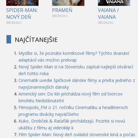
1
SPIDER-MAN:
PRAMEŇ
VAIANA /
NOVÝ DEŇ
VAIANA
[RECENZIA ]
[RECENZIA ]
[RECENZIA ]
NAJČÍTANEJŠIE
Myslíte si, že poznáte komiksové filmy? Týchto dvanásť
adaptácií vás možno prekvap
Nový Spider-Man si na Slovensku zapísal najlepší otvárací
deň tohto roka
Cinematik uvedie špičkové dánske filmy a privíta jedného z
najvýznamnejších dánsky
Americký sen: Do kín prichádza nový film od tvorcov
kinohitu Nedotknuteľní
Filmopolis_FM o 21. ročníku Cinematiku a headlineroch
programu divácky najväčšieho
Kuko, Drobček & Raťafák prichádzajú. Pozrite si novú
ukážku z filmu aj videoklip k
Film Spider-Man: Nový deň ovládol slovenské kiná a počas