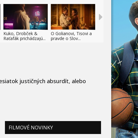
Kuko, Drobček &
O Golianovi, Tisovi a
Raťafák prichádzajú...
pravde o Slov...
siatok justičných absurdít, alebo
FILMOVÉ NOVINKY