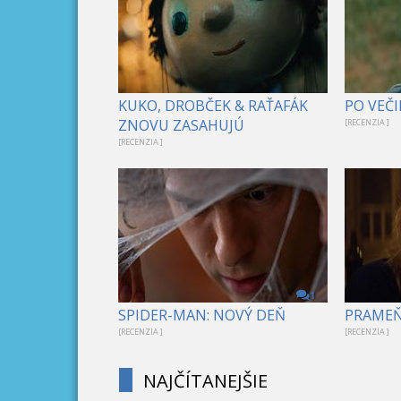
KUKO, DROBČEK & RAŤAFÁK
PO VEČI
ZNOVU ZASAHUJÚ
[RECENZIA ]
[RECENZIA ]
1
SPIDER-MAN: NOVÝ DEŇ
PRAME
[RECENZIA ]
[RECENZIA ]
NAJČÍTANEJŠIE