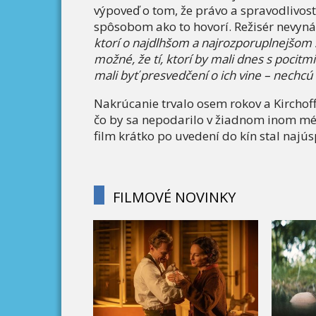
výpoveď o tom, že právo a spravodlivosť 
spôsobom ako to hovorí. Režisér nevyná
ktorí o najdlhšom a najrozporuplnejšom
možné, že tí, ktorí by mali dnes s pocitmi
mali byť presvedčení o ich vine – nechcú
Nakrúcanie trvalo osem rokov a Kirchoff
čo by sa nepodarilo v žiadnom inom méd
film krátko po uvedení do kín stal naj
FILMOVÉ NOVINKY