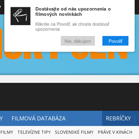
y
Rozprávky
Funny
Docu
Dostávajte od nás upozornenia o
filmových novinkách
RECENZIE
VIDEÁ
FILMY
Kliknite na Povoliť, ak chcete dostávať
upozornenia
Nie, ďakujem
Povoliť
Y
FILMOVÁ DATABÁZA
REBRÍČKY
 FILMY
TELEVÍZNE TIPY
SLOVENSKÉ FILMY
PRÁVE V KINÁCH