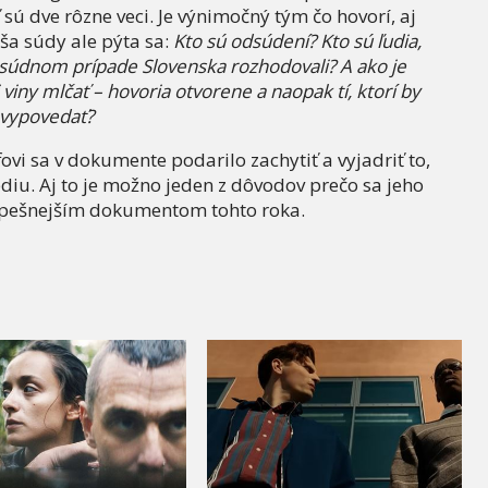
sú dve rôzne veci. Je výnimočný tým čo hovorí, aj
ša súdy ale pýta sa:
Kto sú odsúdení? Kto sú ľudia,
 súdnom prípade Slovenska rozhodovali? A ako je
 viny mlčať – hovoria otvorene a naopak tí, ktorí by
 vypovedať?
ovi sa v dokumente podarilo zachytiť a vyjadriť to,
iu. Aj to je možno jeden z dôvodov prečo sa jeho
úspešnejším dokumentom tohto roka.