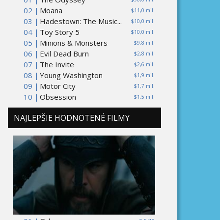
02 |
Moana
$11,0 mil.
03 |
Hadestown: The Music...
$10,0 mil.
04 |
Toy Story 5
$10,0 mil.
05 |
Minions & Monsters
$9,8 mil.
06 |
Evil Dead Burn
$2,8 mil.
07 |
The Invite
$2,6 mil.
08 |
Young Washington
$1,9 mil.
09 |
Motor City
$1,7 mil.
10 |
Obsession
$1,5 mil.
NAJLEPŠIE HODNOTENÉ FILMY