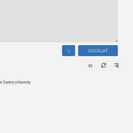
:)
ODOSLAŤ
01
aľ žiadne príspevky