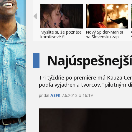
Myslíte si, že poznáte
Nový Spider-Man si
komiksové fi...
na Slovensku zap...
Najúspešnejš
Tri týždňe po premiére má Kauza Cerv
podľa vyjadrenia tvorcov: “pilotným 
pridal
ASFK
7.6.2013 o 16:19