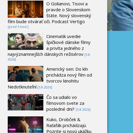
O Golianovi, Tisovi a
pravde o Slovenskom
štáte. Nový slovenský
film bude otvárať oči. Podcast Vertigo
[pred 5 hod.]
Cinematik uvedie
špičkové dánske filmy
a privíta jedného z
najvýznamnejších dánskych režisérov
[5.8
2026]
Americký sen: Do kín
prichádza nový film od
tvorcov kinohitu
Nedotknuteľní
[5.8 2026]
Čo sa udialo vo
filmovom svete za
posledné dni?
[5.8 2026]
Kuko, Drobček &
Raťafák prichádzajú.
Pozrite si novú ukážku