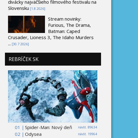
divácky najväčšieho filmového festivalu na
Slovensku
[1.8 2026]
Stream novinky:
Furious, The Drama,
Batman: Caped
Crusader, Lioness 3, The Idaho Murders
...
[30.7 2026]
REBRÍČEK SK
01 |
Spider-Man: Nový deň
návšt. 89634
02 |
Odysea
návšt. 19964