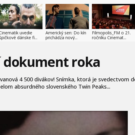
Cinematik uvedie
Americký sen: Do kín
Filmopolis_FM o 21.
špičkové dánske fi...
prichádza nový...
ročníku Cinemat...
í dokument roka
anová 4 500 divákov! Snímka, ktorá je svedectvom de
dielom absurdného slovenského Twin Peaks...