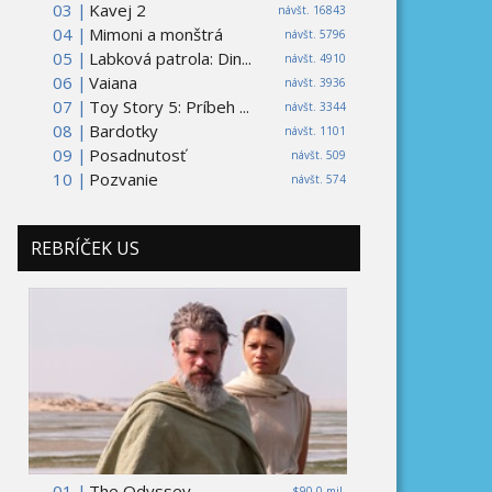
03 |
Kavej 2
návšt. 16843
04 |
Mimoni a monštrá
návšt. 5796
05 |
Labková patrola: Din...
návšt. 4910
06 |
Vaiana
návšt. 3936
07 |
Toy Story 5: Príbeh ...
návšt. 3344
08 |
Bardotky
návšt. 1101
09 |
Posadnutosť
návšt. 509
10 |
Pozvanie
návšt. 574
REBRÍČEK US
01 |
The Odyssey
$90,0 mil.