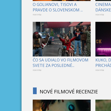
O GOLIANOVI, TISOVI A
CINEMA
PRAVDE O SLOVENSKOM ...
DÁNSKE 
novinka
novinka
ČO SA UDIALO VO FILMOVOM
KUKO, 
SVETE ZA POSLEDNÉ...
PRICHÁD
novinka
novinka
NOVÉ FILMOVÉ RECENZIE