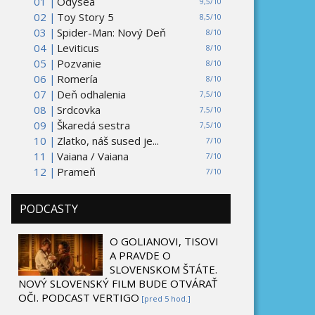
01 |
Odysea
9,5/10
02 |
Toy Story 5
8,5/10
03 |
Spider-Man: Nový Deň
8/10
04 |
Leviticus
8/10
05 |
Pozvanie
8/10
06 |
Romería
8/10
07 |
Deň odhalenia
7,5/10
08 |
Srdcovka
7,5/10
09 |
Škaredá sestra
7,5/10
10 |
Zlatko, náš sused je...
7/10
11 |
Vaiana / Vaiana
7/10
12 |
Prameň
7/10
PODCASTY
O GOLIANOVI, TISOVI
A PRAVDE O
SLOVENSKOM ŠTÁTE.
NOVÝ SLOVENSKÝ FILM BUDE OTVÁRAŤ
OČI. PODCAST VERTIGO
[pred 5 hod.]