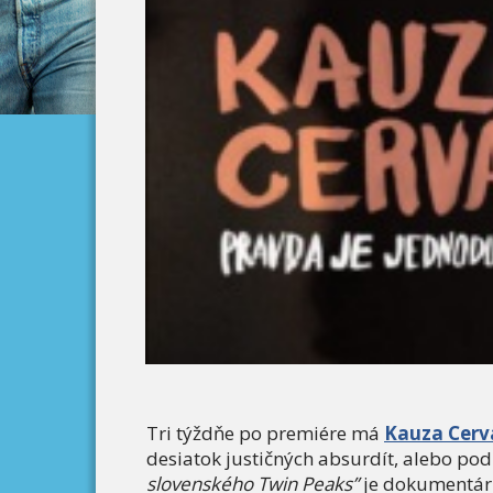
Tri týždňe po premiére má
Kauza Cer
desiatok justičných absurdít, alebo pod
slovenského Twin Peaks”
je dokumentárn