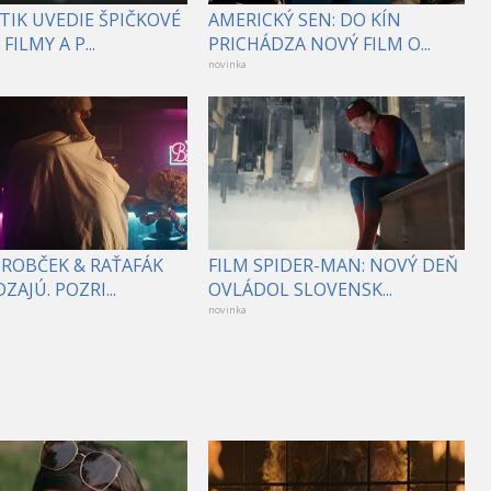
TIK UVEDIE ŠPIČKOVÉ
AMERICKÝ SEN: DO KÍN
FILMY A P...
PRICHÁDZA NOVÝ FILM O...
novinka
DROBČEK & RAŤAFÁK
FILM SPIDER-MAN: NOVÝ DEŇ
ZAJÚ. POZRI...
OVLÁDOL SLOVENSK...
novinka