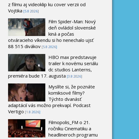
z filmu aj videoklip ku cover verzii od
Vojtika
[5.8 2026]
Film Spider-Man: Nový
deň ovládol slovenské
kiná a počas
otváracieho víkendu si ho nenechalo ujsť
88 515 divákov
[5.8 2026]
HBO max predstavuje
trailer k novému seriálu
dc studios Lanterns,
premiéra bude 17. augusta
[3.8 2026]
Myslíte si, že poznáte
komiksové filmy?
Týchto dvanásť
adaptácií vás možno prekvapí. Podcast
Vertigo
[1.8 2026]
Filmopolis_FM o 21.
ročníku Cinematiku a
headlineroch programu