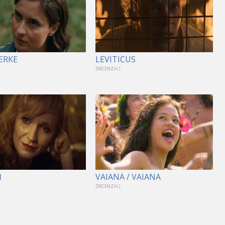
ERKE
LEVITICUS
[RECENZIA ]
Ň
VAIANA / VAIANA
[RECENZIA ]