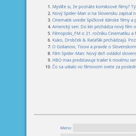
Myslíte si, že poznáte komiksové filmy? T
Nový Spider-Man si na Slovensku zapísal n
Cinematik uvedie špičkové dánske filmy a 
Americký sen: Do kín prichádza nový film 
Filmopolis_FM o 21. ročníku Cinematiku a
Kuko, Drobček & Raťafák prichádzajú. Pozri
O Golianovi, Tisovi a pravde o Slovenskom
Film Spider-Man: Nový deň ovládol slovens
HBO max predstavuje trailer k novému seri
Čo sa udialo vo filmovom svete za posledn
Meno: