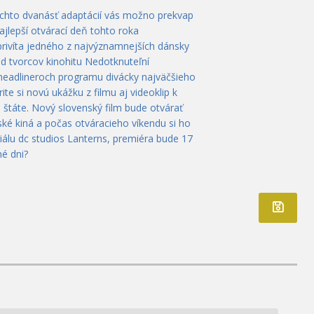
ýchto dvanásť adaptácií vás možno prekvap
ajlepší otvárací deň tohto roka
privíta jedného z najvýznamnejších dánsky
od tvorcov kinohitu Nedotknuteľní
 headlineroch programu divácky najväčšieho
te si novú ukážku z filmu aj videoklip k
 štáte. Nový slovenský film bude otvárať
ké kiná a počas otváracieho víkendu si ho
álu dc studios Lanterns, premiéra bude 17
é dni?