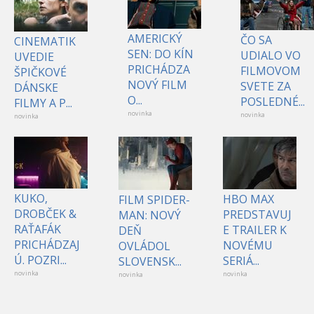
AMERICKÝ
ČO SA
CINEMATIK
SEN: DO KÍN
UDIALO VO
UVEDIE
PRICHÁDZA
FILMOVOM
ŠPIČKOVÉ
NOVÝ FILM
SVETE ZA
DÁNSKE
O...
POSLEDNÉ...
FILMY A P...
novinka
novinka
novinka
KUKO,
HBO MAX
FILM SPIDER-
DROBČEK &
PREDSTAVUJ
MAN: NOVÝ
RAŤAFÁK
E TRAILER K
DEŇ
PRICHÁDZAJ
NOVÉMU
OVLÁDOL
Ú. POZRI...
SERIÁ...
SLOVENSK...
novinka
novinka
novinka