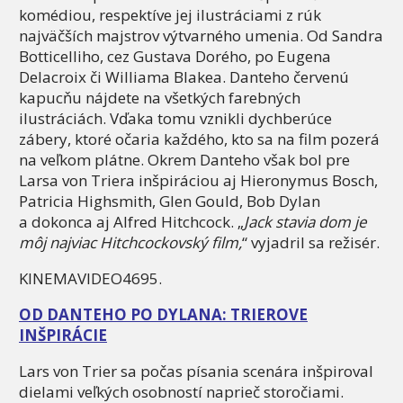
komédiou, respektíve jej ilustráciami z rúk
najväčších majstrov výtvarného umenia. Od Sandra
Botticelliho, cez Gustava Dorého, po Eugena
Delacroix či Williama Blakea. Danteho červenú
kapucňu nájdete na všetkých farebných
ilustráciách. Vďaka tomu vznikli dychberúce
zábery, ktoré očaria každého, kto sa na film pozerá
na veľkom plátne. Okrem Danteho však bol pre
Larsa von Triera inšpiráciou aj Hieronymus Bosch,
Patricia Highsmith, Glen Gould, Bob Dylan
a dokonca aj Alfred Hitchcock. „
Jack stavia dom je
môj najviac Hitchcockovský film,
“ vyjadril sa režisér.
KINEMAVIDEO4695.
OD DANTEHO PO DYLANA: TRIEROVE
INŠPIRÁCIE
Lars von Trier sa počas písania scenára inšpiroval
dielami veľkých osobností naprieč storočiami.