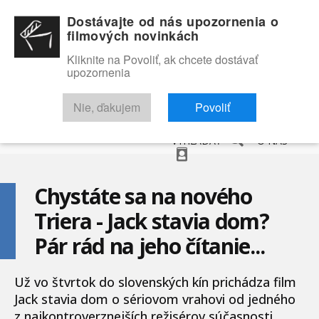
Dostávajte od nás upozornenia o
filmových novinkách
Kliknite na Povoliť, ak chcete dostávať
upozornenia
NOVINKY
RECENZIE
TRAILERY
FILMOVÁ DATABÁZA
Nie, ďakujem
Povoliť
VYHĽADAŤ
O NÁS
Chystáte sa na nového
Triera - Jack stavia dom?
Pár rád na jeho čítanie...
Už vo štvrtok do slovenských kín prichádza film
Jack stavia dom o sériovom vrahovi od jedného
z najkontroverznejších režisérov súčasnosti