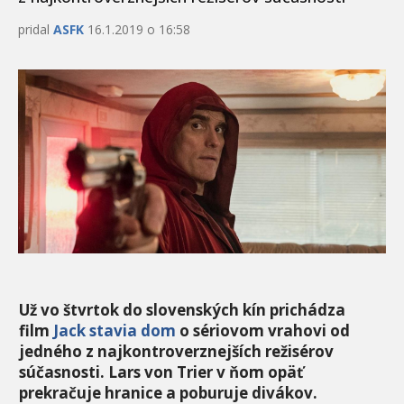
pridal
ASFK
16.1.2019 o 16:58
Už vo štvrtok do slovenských kín prichádza
film
Jack stavia dom
o sériovom vrahovi od
jedného z najkontroverznejších režisérov
súčasnosti. Lars von Trier v ňom opäť
prekračuje hranice a poburuje divákov.