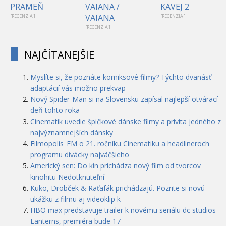
PRAMEŇ
VAIANA /
KAVEJ 2
VAIANA
[RECENZIA ]
[RECENZIA ]
[RECENZIA ]
NAJČÍTANEJŠIE
Myslíte si, že poznáte komiksové filmy? Týchto dvanásť
adaptácií vás možno prekvap
Nový Spider-Man si na Slovensku zapísal najlepší otvárací
deň tohto roka
Cinematik uvedie špičkové dánske filmy a privíta jedného z
najvýznamnejších dánsky
Filmopolis_FM o 21. ročníku Cinematiku a headlineroch
programu divácky najväčšieho
Americký sen: Do kín prichádza nový film od tvorcov
kinohitu Nedotknuteľní
Kuko, Drobček & Raťafák prichádzajú. Pozrite si novú
ukážku z filmu aj videoklip k
HBO max predstavuje trailer k novému seriálu dc studios
Lanterns, premiéra bude 17