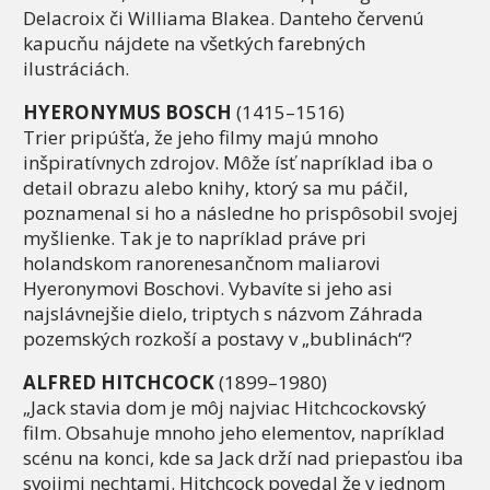
Delacroix či Williama Blakea. Danteho červenú
kapucňu nájdete na všetkých farebných
ilustráciách.
HYERONYMUS BOSCH
(1415–1516)
Trier pripúšťa, že jeho filmy majú mnoho
inšpiratívnych zdrojov. Môže ísť napríklad iba o
detail obrazu alebo knihy, ktorý sa mu páčil,
poznamenal si ho a následne ho prispôsobil svojej
myšlienke. Tak je to napríklad práve pri
holandskom ranorenesančnom maliarovi
Hyeronymovi Boschovi. Vybavíte si jeho asi
najslávnejšie dielo, triptych s názvom Záhrada
pozemských rozkoší a postavy v „bublinách“?
ALFRED HITCHCOCK
(1899–1980)
„Jack stavia dom je môj najviac Hitchcockovský
film. Obsahuje mnoho jeho elementov, napríklad
scénu na konci, kde sa Jack drží nad priepasťou iba
svojimi nechtami. Hitchcock povedal že v jednom