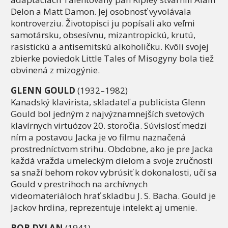
Delon a Matt Damon. Jej osobnosť vyvolávala
kontroverziu. Životopisci ju popísali ako veľmi
samotársku, obsesívnu, mizantropickú, krutú,
rasistickú a antisemitskú alkoholičku. Kvôli svojej
zbierke poviedok Little Tales of Misogyny bola tiež
obvinená z mizogýnie.
GLENN GOULD
(1932–1982)
Kanadský klavirista, skladateľ a publicista Glenn
Gould bol jedným z najvýznamnejších svetových
klavírnych virtuózov 20. storočia. Súvislosť medzi
ním a postavou Jacka je vo filmu naznačená
prostredníctvom strihu. Obdobne, ako je pre Jacka
každá vražda umeleckým dielom a svoje zručnosti
sa snaží behom rokov vybrúsiť k dokonalosti, učí sa
Gould v prestrihoch na archívnych
videomateriáloch hrať skladbu J. S. Bacha. Gould je
Jackov hrdina, reprezentuje intelekt aj umenie.
BOB DYLAN
(1941)