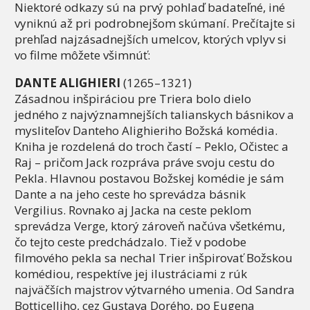
Niektoré odkazy sú na prvý pohlaď badateľné, iné
vyniknú až pri podrobnejšom skúmaní. Prečítajte si
prehľad najzásadnejších umelcov, ktorých vplyv si
vo filme môžete všimnúť:
DANTE ALIGHIERI
(1265–1321)
Zásadnou inšpiráciou pre Triera bolo dielo
jedného z najvýznamnejších talianskych básnikov a
mysliteľov Danteho Alighieriho Božská komédia.
Kniha je rozdelená do troch častí – Peklo, Očistec a
Raj – pričom Jack rozpráva práve svoju cestu do
Pekla. Hlavnou postavou Božskej komédie je sám
Dante a na jeho ceste ho sprevádza básnik
Vergilius. Rovnako aj Jacka na ceste peklom
sprevádza Verge, ktorý zároveň načúva všetkému,
čo tejto ceste predchádzalo. Tiež v podobe
filmového pekla sa nechal Trier inšpirovať Božskou
komédiou, respektíve jej ilustráciami z rúk
najväčších majstrov výtvarného umenia. Od Sandra
Botticelliho, cez Gustava Dorého, po Eugena