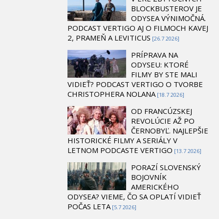
BLOCKBUSTEROV JE
ODYSEA VÝNIMOČNÁ.
PODCAST VERTIGO AJ O FILMOCH KAVEJ
2, PRAMEŇ A LEVITICUS
[26.7 2026]
PRÍPRAVA NA
ODYSEU: KTORÉ
FILMY BY STE MALI
VIDIEŤ? PODCAST VERTIGO O TVORBE
CHRISTOPHERA NOLANA
[18.7 2026]
OD FRANCÚZSKEJ
REVOLÚCIE AŽ PO
ČERNOBYĽ. NAJLEPŠIE
HISTORICKÉ FILMY A SERIÁLY V
LETNOM PODCASTE VERTIGO
[13.7 2026]
PORAZÍ SLOVENSKÝ
BOJOVNÍK
AMERICKÉHO
ODYSEA? VIEME, ČO SA OPLATÍ VIDIEŤ
POČAS LETA
[5.7 2026]