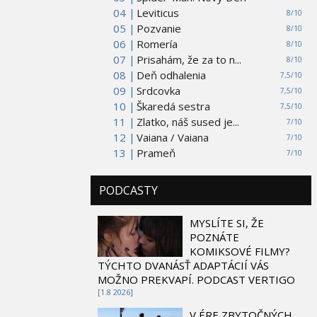
04 |
Leviticus
8/10
05 |
Pozvanie
8/10
06 |
Romería
8/10
07 |
Prisahám, že za to n...
8/10
08 |
Deň odhalenia
7,5/10
09 |
Srdcovka
7,5/10
10 |
Škaredá sestra
7,5/10
11 |
Zlatko, náš sused je...
7/10
12 |
Vaiana / Vaiana
7/10
13 |
Prameň
7/10
PODCASTY
MYSLÍTE SI, ŽE
POZNÁTE
KOMIKSOVÉ FILMY?
TÝCHTO DVANÁSŤ ADAPTÁCIÍ VÁS
MOŽNO PREKVAPÍ. PODCAST VERTIGO
[1.8 2026]
V ÉRE ZBYTOČNÝCH