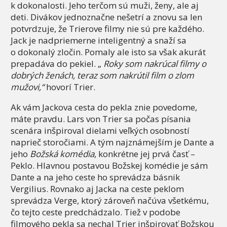
k dokonalosti. Jeho terčom sú muži, ženy, ale aj
deti. Divákov jednoznačne nešetrí a znovu sa len
potvrdzuje, že Trierove filmy nie sú pre každého.
Jack je nadpriemerne inteligentný a snaží sa
o dokonalý zločin. Pomaly ale isto sa však akurát
prepadáva do pekiel. „
Roky som nakrúcal filmy o
dobrých ženách, teraz som nakrútil film o zlom
mužovi,“
hovorí Trier.
Ak vám Jackova cesta do pekla znie povedome,
máte pravdu. Lars von Trier sa počas písania
scenára inšpiroval dielami veľkých osobností
naprieč storočiami. A tým najznámejším je Dante a
jeho
Božská komédia
, konkrétne jej prvá časť –
Peklo. Hlavnou postavou Božskej komédie je sám
Dante a na jeho ceste ho sprevádza básnik
Vergilius. Rovnako aj Jacka na ceste peklom
sprevádza Verge, ktorý zároveň načúva všetkému,
čo tejto ceste predchádzalo. Tiež v podobe
filmového pekla sa nechal Trier inšpirovať Božskou