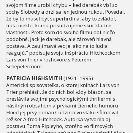
svojom filme urobil chybu – keď darebák visí zo
sochy Slobody a drží sa len jednou rukou. Povedal,
že by to musel byť superhrdina, aby to zvládol,
teda niekto, komu prisudzujeme skôr kladné
vlastnosti. Preto som do svojho filmu dal niečo
podobné. Jack je darebák, ale zároveň hlavná
postava. A zaujímavá vec je, ako na to ľudia
reagujú,“ popisuje svoju inšpiráciu Hitchcockom
Lars von Trier v rozhovore s Peterem
Schepelermom.
PATRICIA HIGHSMITH
(1921–1995)
Americká spisovateľka, o ktorej knihách Lars von
Trier prehlásil, že do nich bol vždy blázon, sa
preslávila svojimi psychologickými thrillermi s
násilným obsahom a prvkami čierneho humoru.
Hneď jej prvý román Cudzinci vo vlaku sfilmoval
režisér Alfred Hitchcock. Autorka vytvorila aj
postavu Toma Ripleyho, ktorého vo filmových
adaptáciách Talentovaný pán Ripley stvárnili Alain