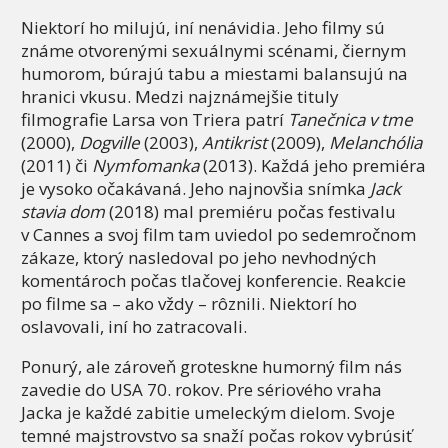
Niektorí ho milujú, iní nenávidia. Jeho filmy sú
známe otvorenými sexuálnymi scénami, čiernym
humorom, búrajú tabu a miestami balansujú na
hranici vkusu. Medzi najznámejšie tituly
filmografie Larsa von Triera patrí
Tanečnica v tme
(2000),
Dogville
(2003),
Antikrist
(2009),
Melanchólia
(2011) či
Nymfomanka
(2013). Každá jeho premiéra
je vysoko očakávaná. Jeho najnovšia snímka
Jack
stavia dom
(2018) mal premiéru počas festivalu
v Cannes a svoj film tam uviedol po sedemročnom
zákaze, ktorý nasledoval po jeho nevhodných
komentároch počas tlačovej konferencie. Reakcie
po filme sa – ako vždy – rôznili. Niektorí ho
oslavovali, iní ho zatracovali.
Ponurý, ale zároveň groteskne humorný film nás
zavedie do USA 70. rokov. Pre sériového vraha
Jacka je každé zabitie umeleckým dielom. Svoje
temné majstrovstvo sa snaží počas rokov vybrúsiť