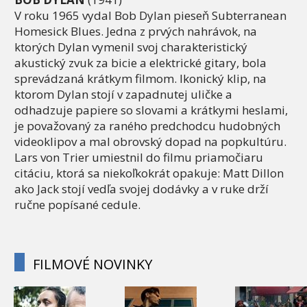
V roku 1965 vydal Bob Dylan pieseň Subterranean
Homesick Blues. Jedna z prvých nahrávok, na
ktorých Dylan vymenil svoj charakteristický
akustický zvuk za bicie a elektrické gitary, bola
sprevádzaná krátkym filmom. Ikonický klip, na
ktorom Dylan stojí v zapadnutej uličke a
odhadzuje papiere so slovami a krátkymi heslami,
je považovaný za raného predchodcu hudobných
videoklipov a mal obrovský dopad na popkultúru.
Lars von Trier umiestnil do filmu priamočiaru
citáciu, ktorá sa niekoľkokrát opakuje: Matt Dillon
ako Jack stojí vedľa svojej dodávky a v ruke drží
ručne popísané cedule.
FILMOVÉ NOVINKY