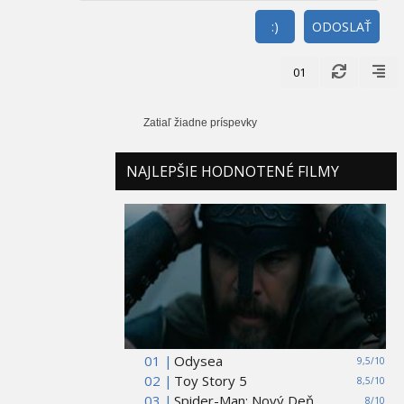
:)
ODOSLAŤ
01
Zatiaľ žiadne príspevky
NAJLEPŠIE HODNOTENÉ FILMY
01 |
Odysea
9,5/10
02 |
Toy Story 5
8,5/10
03 |
Spider-Man: Nový Deň
8/10