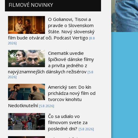
FILMOVÉ NOVINKY
O Golianovi, Tisovi a
pravde o Slovenskom
štáte. Nový slovenský
film bude otvárať oči. Podcast Vertigo
[8.8
2026]
Cinematik uvedie
špičkové dánske filmy
a privíta jedného z
najvýznamnejších dánskych režisérov
[5.8
2026]
Americký sen: Do kín
prichádza nový film od
tvorcov kinohitu
Nedotknuteľní
[5.8 2026]
Čo sa udialo vo
filmovom svete za
posledné dni?
[5.8 2026]