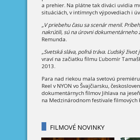
a prehier. Na plátne tak diváci uvidia
situáciách, v intímnych výpovediach i úv
„V priebehu času sa scenár menil. Príbehy
nakrútili, sú na úrovni dokumentárneho 
Remunda.
„Svetská sláva, poľná tráva. Ľudský život
vraví na začiatku filmu Ľubomír Tamašk
2013.
Para nad riekou mala svetovú premiéru
Reel v NYON vo Švajčiarsku, českoslov
dokumentárnych filmov Jihlava na jese
na Medzinárodnom festivale filmových 
FILMOVÉ NOVINKY