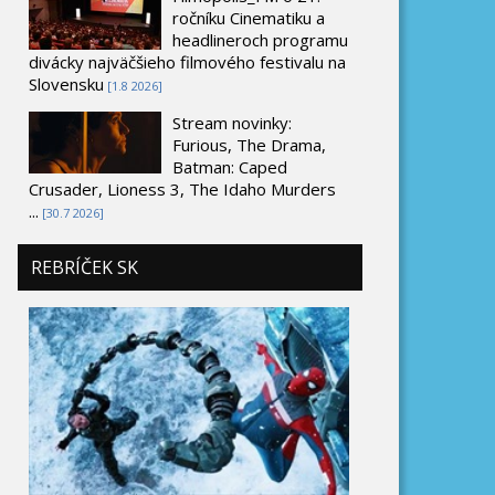
ročníku Cinematiku a
headlineroch programu
divácky najväčšieho filmového festivalu na
Slovensku
[1.8 2026]
Stream novinky:
Furious, The Drama,
Batman: Caped
Crusader, Lioness 3, The Idaho Murders
...
[30.7 2026]
REBRÍČEK SK