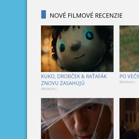
NOVÉ FILMOVÉ RECENZIE
KUKO, DROBČEK & RAŤAFÁK
PO VEČI
ZNOVU ZASAHUJÚ
[RECENZIA ]
[RECENZIA ]