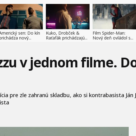
Americký sen: Do kín
Kuko, Drobček &
Film Spider-Man:
prichádza nový...
Raťafák prichádzajú...
Nový deň ovládol s...
azzu v jednom filme.
ia pre zle zahranú skladbu, ako si kontrabasista Ján J
ista