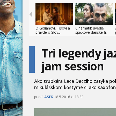
O Golianovi, Tisovi a
Cinematik uvedie
pravde o Slov...
špičkové dánske fi...
Tri legendy j
jam session
Ako trubkára Laca Decziho zatýka políc
mikulášskom kostýme či ako saxofon
pridal
ASFK
18.5.2016 o 13:30