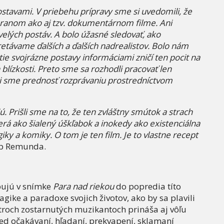
ostavami. V priebehu prípravy sme si uvedomili, že
 hranom ako aj tzv. dokumentárnom filme. Ani
elých postáv. A bolo úžasné sledovať, ako
etávame ďalších a ďalších nadrealistov. Bolo nám
tie svojrázne postavy informáciami zničí ten pocit na
h blízkosti. Preto sme sa rozhodli pracovať len
li sme prednosť rozprávaniu prostredníctvom
ú. Prišli sme na to, že ten zvláštny smútok a strach
zerá ako šialený úškľabok a inokedy ako existenciálna
iky a komiky. O tom je ten film. Je to vlastne recept
lip Remunda.
pujú v snímke
Para nad riekou
do popredia títo
agike a paradoxe svojich životov, ako by sa plavili
 troch zostarnutých muzikantoch prináša aj vôľu
led očakávaní, hľadaní, prekvapení, sklamaní