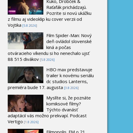
Kuko, Drobček &
Raťafák prichádzajú.
Pozrite si novú ukážku
z filmu aj videoklip ku cover verzii od
Vojtika
[5.8 2026]
Film Spider-Man: Nový
deň ovládol slovenské
kiná a počas
otváracieho víkendu si ho nenechalo ujsť
88 515 divákov
[5.8 2026]
HBO max predstavuje
trailer k novému seriálu
dc studios Lanterns,
premiéra bude 17. augusta
[3.8 2026]
Myslíte si, že poznáte
komiksové filmy?
Týchto dvanásť
adaptácií vás možno prekvapí. Podcast
Vertigo
[1.8 2026]
Filmopolis_FM o 21.