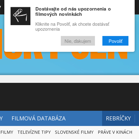
y
Rozprávky
Funny
Docu
Dostávajte od nás upozornenia o
filmových novinkách
RECENZIE
VIDEÁ
FILMY
Kliknite na Povoliť, ak chcete dostávať
upozornenia
Nie, ďakujem
Povoliť
Y
FILMOVÁ DATABÁZA
REBRÍČKY
 FILMY
TELEVÍZNE TIPY
SLOVENSKÉ FILMY
PRÁVE V KINÁCH