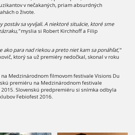
 muzikantov v nečakaných, priam absurdných
ahách o živote.
 postáv sa vyvíjali. A niektoré situácie, ktoré sme
zázraku,”
myslia si Robert Kirchhoff a Filip
 je ako para nad riekou a preto niet kam sa ponáhľať,“
ovič, ktorý sa už premiéry nedočkal, skonal v roku
 na Medzinárodnom filmovom festivale Visions Du
enskú premiéru na Medzinárodnom festivale
ň 2015. Slovenskú predpremiéru si snímka odbyla
klubov Febiofest 2016.