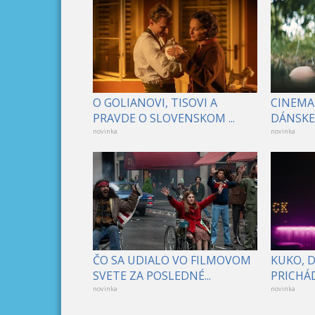
O GOLIANOVI, TISOVI A
CINEMA
PRAVDE O SLOVENSKOM ...
DÁNSKE 
novinka
novinka
ČO SA UDIALO VO FILMOVOM
KUKO, 
SVETE ZA POSLEDNÉ...
PRICHÁD
novinka
novinka