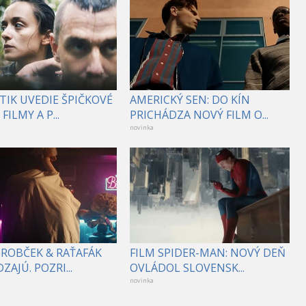
TIK UVEDIE ŠPIČKOVÉ
AMERICKÝ SEN: DO KÍN
FILMY A P...
PRICHÁDZA NOVÝ FILM O...
novinka
DROBČEK & RAŤAFÁK
FILM SPIDER-MAN: NOVÝ DEŇ
ZAJÚ. POZRI...
OVLÁDOL SLOVENSK...
novinka