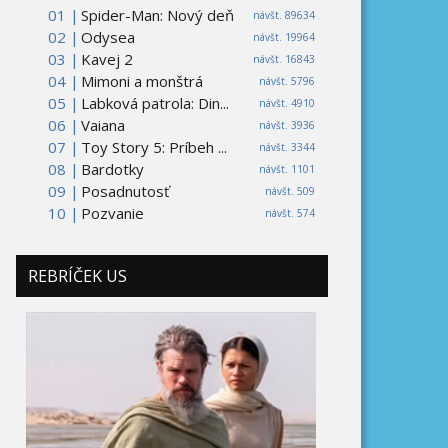
01 |
Spider-Man: Nový deň
návšt. 89634
02 |
Odysea
návšt. 19964
03 |
Kavej 2
návšt. 16843
04 |
Mimoni a monštrá
návšt. 5796
05 |
Labková patrola: Din...
návšt. 4910
06 |
Vaiana
návšt. 3936
07 |
Toy Story 5: Príbeh ...
návšt. 3344
08 |
Bardotky
návšt. 1101
09 |
Posadnutosť
návšt. 509
10 |
Pozvanie
návšt. 574
REBRÍČEK US