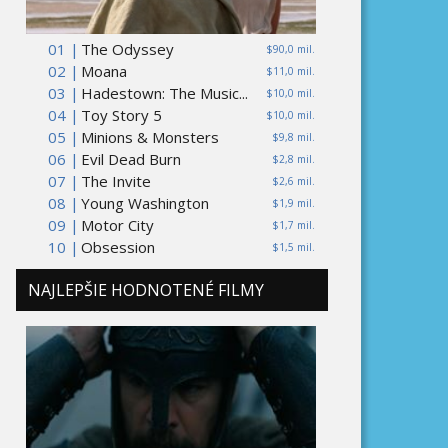
01 |
The Odyssey
$90,0 mil.
02 |
Moana
$11,0 mil.
03 |
Hadestown: The Music...
$10,0 mil.
04 |
Toy Story 5
$10,0 mil.
05 |
Minions & Monsters
$9,8 mil.
06 |
Evil Dead Burn
$2,8 mil.
07 |
The Invite
$2,6 mil.
08 |
Young Washington
$1,9 mil.
09 |
Motor City
$1,7 mil.
10 |
Obsession
$1,5 mil.
NAJLEPŠIE HODNOTENÉ FILMY