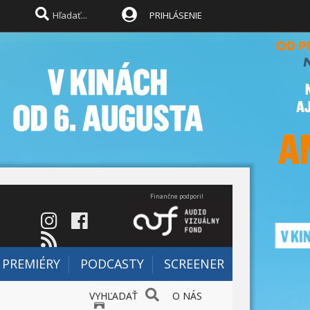
PRIHLÁSENIE
Finančne podporil
PREMIÉRY
PODCASTY
SCREENER
VYHĽADAŤ
O NÁS