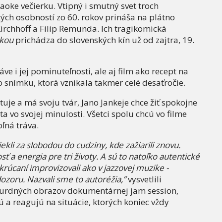
oke večierku. Vtipný i smutný svet troch
ch osobností zo 60. rokov prináša na plátno
irchhoff a Filip Remunda. Ich tragikomická
ekou
prichádza do slovenských kín už od zajtra, 19.
ve i jej pominuteľnosti, ale aj film ako recept na
o snímku, ktorá vznikala takmer celé desaťročie.
tuje a má svoju tvár, Jano Jankeje chce žiť spokojne
 vo svojej minulosti. Všetci spolu chcú vo filme
oľná tráva.
tiekli za slobodou do cudziny, kde zažiarili znovu.
ť a energia pre tri životy. A sú to natoľko autentické
krúcaní improvizovali ako v jazzovej muzike -
ozoru. Nazvali sme to autoréžia,”
vysvetlili
bsurdných obrazov dokumentárnej jam session,
ú a reagujú na situácie, ktorých koniec vždy