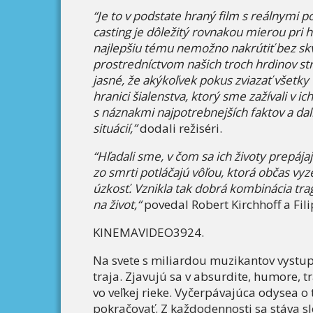
“Je to v podstate hraný film s reálnymi p
casting je dôležitý rovnakou mierou pri
najlepšiu tému nemožno nakrútiť bez skv
prostredníctvom našich troch hrdinov str
jasné, že akýkoľvek pokus zviazať všetky 
hranici šialenstva, ktorý sme zažívali v ic
s náznakmi najpotrebnejších faktov a da
situácií,”
dodali režiséri.
“Hľadali sme, v čom sa ich životy prepájaj
zo smrti potláčajú vôľou, ktorá občas vy
úzkosť. Vznikla tak dobrá kombinácia trag
na život,“
povedal Robert Kirchhoff a Fi
KINEMAVIDEO3924.
Na svete s miliardou muzikantov vystu
traja. Zjavujú sa v absurdite, humore, tr
vo veľkej rieke. Vyčerpávajúca odysea o
pokračovať. Z každodennosti sa stáva s