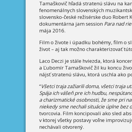
Tamaškovič hľadá stratenú slávu na kara
fenomenálnych slovenských muzikantský
slovensko-české režisérske duo Robert K
dokumentárna jam session
Para nad ri
mája 2016.
Film o živote i úpadku bohémy, film o slá
život – aj tak možno charakterizovať tút
Laco Deczi je stále hviezda, ktorá koncer
a Ľubomír Tamaškovič žil ku koncu života
nájsť stratenú slávu, ktorá uschla ako p
“
Všetci traja zažiarili doma, všetci traja u
Spája ich vášeň pre ich hudbu, nespútanos
a charizmatické osobnosti, že sme pri na
niekedy sme nechali situácie úplne bez d
tvorcovia. Film koncipovali ako sled a
v ktorej všetky postavy voľne improvizuj
nechávali otvorený.