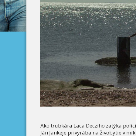
Ako trubkára Laca Decziho zatýka políci
Ján Jankeje privyrába na živobytie v m