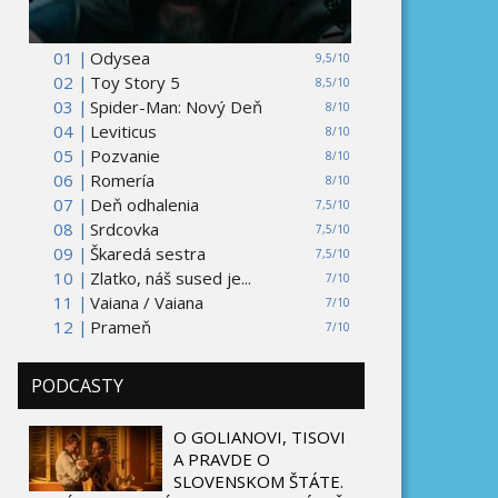
01 |
Odysea
9,5/10
02 |
Toy Story 5
8,5/10
03 |
Spider-Man: Nový Deň
8/10
04 |
Leviticus
8/10
05 |
Pozvanie
8/10
06 |
Romería
8/10
07 |
Deň odhalenia
7,5/10
08 |
Srdcovka
7,5/10
09 |
Škaredá sestra
7,5/10
10 |
Zlatko, náš sused je...
7/10
11 |
Vaiana / Vaiana
7/10
12 |
Prameň
7/10
PODCASTY
O GOLIANOVI, TISOVI
A PRAVDE O
SLOVENSKOM ŠTÁTE.