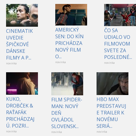
AMERICKÝ
ČO SA
CINEMATIK
SEN: DO KÍN
UDIALO VO
UVEDIE
PRICHÁDZA
FILMOVOM
ŠPIČKOVÉ
NOVÝ FILM
SVETE ZA
DÁNSKE
O...
POSLEDNÉ...
FILMY A P...
novinka
novinka
novinka
KUKO,
HBO MAX
FILM SPIDER-
DROBČEK &
PREDSTAVUJ
MAN: NOVÝ
RAŤAFÁK
E TRAILER K
DEŇ
PRICHÁDZAJ
NOVÉMU
OVLÁDOL
Ú. POZRI...
SERIÁ...
SLOVENSK...
novinka
novinka
novinka