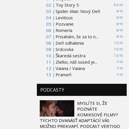
02 |
Toy Story 5
8,5/10
03 |
Spider-Man: Nový Deň
8/10
04 |
Leviticus
8/10
05 |
Pozvanie
8/10
06 |
Romería
8/10
07 |
Prisahám, že za to n...
8/10
08 |
Deň odhalenia
7,5/10
09 |
Srdcovka
7,5/10
10 |
Škaredá sestra
7,5/10
11 |
Zlatko, náš sused je...
7/10
12 |
Vaiana / Vaiana
7/10
13 |
Prameň
7/10
PODCASTY
MYSLÍTE SI, ŽE
POZNÁTE
KOMIKSOVÉ FILMY?
TÝCHTO DVANÁSŤ ADAPTÁCIÍ VÁS
MOŽNO PREKVAPÍ. PODCAST VERTIGO