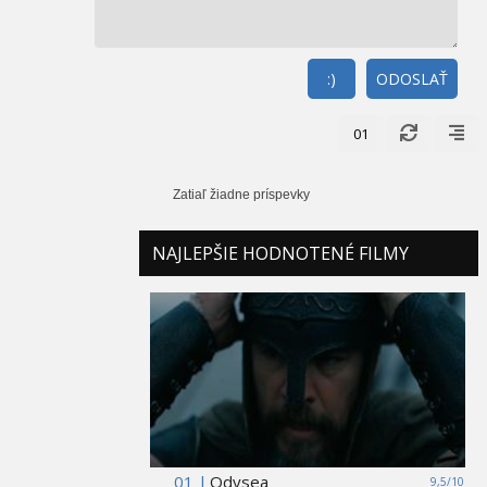
:)
ODOSLAŤ
01
Zatiaľ žiadne príspevky
NAJLEPŠIE HODNOTENÉ FILMY
01 |
Odysea
9,5/10