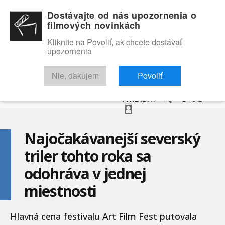
Dostávajte od nás upozornenia o
filmových novinkách
Kliknite na Povoliť, ak chcete dostávať
upozornenia
NOVINKY
RECENZIE
TRAILERY
FILMOVÁ DATABÁZA
Nie, ďakujem
Povoliť
VYHĽADAŤ
O NÁS
Najočakávanejší severský
triler tohto roka sa
odohráva v jednej
miestnosti
Hlavná cena festivalu Art Film Fest putovala