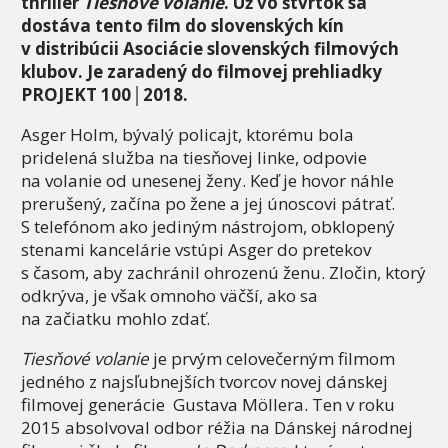
thriller
Tiesňové volanie
. Už vo štvrtok sa
dostáva tento film do slovenských kín
v distribúcii Asociácie slovenských filmových
klubov. Je zaradený do filmovej prehliadky
PROJEKT 100│2018.
Asger Holm, bývalý policajt, ktorému bola
pridelená služba na tiesňovej linke, odpovie
na volanie od unesenej ženy. Keď je hovor náhle
prerušený, začína po žene a jej únoscovi pátrať.
S telefónom ako jediným nástrojom, obklopený
stenami kancelárie vstúpi Asger do pretekov
s časom, aby zachránil ohrozenú ženu. Zločin, ktorý
odkrýva, je však omnoho väčší, ako sa
na začiatku mohlo zdať.
Tiesňové volanie
je prvým celovečerným filmom
jedného z najsľubnejších tvorcov novej dánskej
filmovej generácie Gustava Möllera. Ten v roku
2015 absolvoval odbor réžia na Dánskej národnej