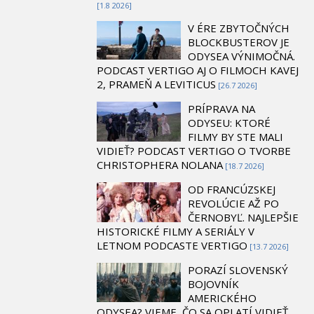
[1.8 2026]
V ÉRE ZBYTOČNÝCH
BLOCKBUSTEROV JE
ODYSEA VÝNIMOČNÁ.
PODCAST VERTIGO AJ O FILMOCH KAVEJ
2, PRAMEŇ A LEVITICUS
[26.7 2026]
PRÍPRAVA NA
ODYSEU: KTORÉ
FILMY BY STE MALI
VIDIEŤ? PODCAST VERTIGO O TVORBE
CHRISTOPHERA NOLANA
[18.7 2026]
OD FRANCÚZSKEJ
REVOLÚCIE AŽ PO
ČERNOBYĽ. NAJLEPŠIE
HISTORICKÉ FILMY A SERIÁLY V
LETNOM PODCASTE VERTIGO
[13.7 2026]
PORAZÍ SLOVENSKÝ
BOJOVNÍK
AMERICKÉHO
ODYSEA? VIEME, ČO SA OPLATÍ VIDIEŤ