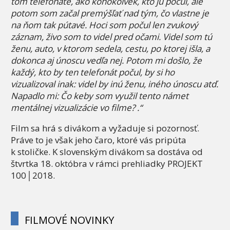
tom telefonáte, ako kohokoľvek, kto ju počul, ale
potom som začal premýšľať nad tým, čo vlastne je
na ňom tak pútavé. Hoci som počul len zvukový
záznam, živo som to videl pred očami. Videl som tú
ženu, auto, v ktorom sedela, cestu, po ktorej išla, a
dokonca aj únoscu vedľa nej. Potom mi došlo, že
každý, kto by ten telefonát počul, by si ho
vizualizoval inak: videl by inú ženu, iného únoscu atď.
Napadlo mi: Čo keby som využil tento námet
mentálnej vizualizácie vo filme? .“
Film sa hrá s divákom a vyžaduje si pozornosť.
Práve to je však jeho čaro, ktoré vás pripúta
k stoličke. K slovenským divákom sa dostáva od
štvrtka 18. októbra v rámci prehliadky PROJEKT
100│2018.
FILMOVÉ NOVINKY