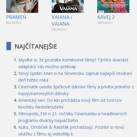
PRAMEŇ
VAIANA /
KAVEJ 2
VAIANA
[RECENZIA ]
[RECENZIA ]
[RECENZIA ]
NAJČÍTANEJŠIE
Myslíte si, že poznáte komiksové filmy? Týchto dvanásť
adaptácií vás možno prekvap
Nový Spider-Man si na Slovensku zapísal najlepší otvárací
deň tohto roka
Cinematik uvedie špičkové dánske filmy a privíta jedného z
najvýznamnejších dánsky
Americký sen: Do kín prichádza nový film od tvorcov
kinohitu Nedotknuteľní
Filmopolis_FM o 21. ročníku Cinematiku a headlineroch
programu divácky najväčšieho
Kuko, Drobček & Raťafák prichádzajú. Pozrite si novú
ukážku z filmu aj videoklip k