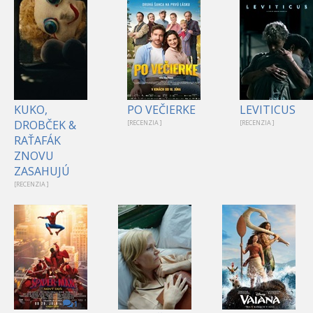
KUKO,
PO VEČIERKE
LEVITICUS
DROBČEK &
[RECENZIA ]
[RECENZIA ]
RAŤAFÁK
ZNOVU
ZASAHUJÚ
[RECENZIA ]
1