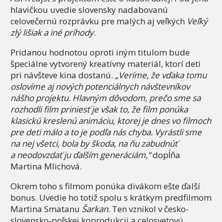
hlavičkou uvedie slovensky nadabovanú
celovečernú rozprávku pre malých aj veľkých
Veľký
zlý lišiak a iné príhody
.
Pridanou hodnotou oproti iným titulom bude
špeciálne vytvorený kreatívny materiál, ktorí deti
pri návšteve kina dostanú.
„Veríme, že vďaka tomu
oslovíme aj nových potenciálnych návštevníkov
nášho projektu. Hlavným dôvodom, prečo sme sa
rozhodli film priniesť je však to, že film ponúka
klasickú kreslenú animáciu, ktorej je dnes vo filmoch
pre deti málo a to je podľa nás chyba. Vyrástli sme
na nej všetci, bola by škoda, na ňu zabudnúť
a neodovzdať ju ďalším generáciám,“
dopĺňa
Martina Mlichová.
Okrem toho s filmom ponúka divákom ešte ďalší
bonus. Uvedie ho totiž spolu s krátkym predfilmom
Martina Smatanu
Šarkan
. Ten vznikol v česko-
slovensko-poľskej koprodukcii a celosvetovú