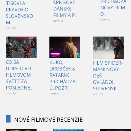
PRICHÁDZA
ŠPIČKOVÉ
TISOVI A
NOVÝ FILM
DÁNSKE
PRAVDE O
O...
FILMY A P...
SLOVENSKO
novinka
novinka
M ...
novinka
ČO SA
KUKO,
FILM SPIDER-
UDIALO VO
DROBČEK &
MAN: NOVÝ
FILMOVOM
RAŤAFÁK
DEŇ
SVETE ZA
PRICHÁDZAJ
OVLÁDOL
POSLEDNÉ...
Ú. POZRI...
SLOVENSK...
novinka
novinka
novinka
NOVÉ FILMOVÉ RECENZIE