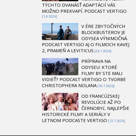
TÝCHTO DVANÁSŤ ADAPTÁCIÍ VÁS
MOŽNO PREKVAPÍ. PODCAST VERTIGO
[1.8 2026]
V ÉRE ZBYTOČNÝCH
BLOCKBUSTEROV JE
ODYSEA VÝNIMOČNÁ.
PODCAST VERTIGO AJ O FILMOCH KAVEJ
2, PRAMEŇ A LEVITICUS
[26.7 2026]
PRÍPRAVA NA
ODYSEU: KTORÉ
FILMY BY STE MALI
VIDIEŤ? PODCAST VERTIGO O TVORBE
CHRISTOPHERA NOLANA
[18.7 2026]
OD FRANCÚZSKEJ
REVOLÚCIE AŽ PO
ČERNOBYĽ. NAJLEPŠIE
HISTORICKÉ FILMY A SERIÁLY V
LETNOM PODCASTE VERTIGO
[13.7 2026]