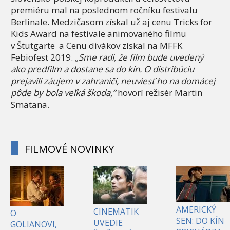
premiéru mal na poslednom ročníku festivalu
Berlinale. Medzičasom získal už aj cenu Tricks for
Kids Award na festivale animovaného filmu
v Štutgarte a Cenu divákov získal na MFFK
Febiofest 2019.
„Sme radi, že film bude uvedený
ako predfilm a dostane sa do kín. O distribúciu
prejavili záujem v zahraničí, neuviesť ho na domácej
pôde by bola veľká škoda,“
hovorí režisér Martin
Smatana.
FILMOVÉ NOVINKY
AMERICKÝ
CINEMATIK
O
SEN: DO KÍN
UVEDIE
GOLIANOVI,