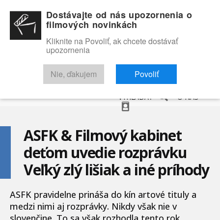
Dostávajte od nás upozornenia o
filmových novinkách
Kliknite na Povoliť, ak chcete dostávať
upozornenia
NOVINKY
RECENZIE
TRAILERY
FILMOVÁ DATABÁZA
Nie, ďakujem
Povoliť
VYHĽADAŤ
O NÁS
ASFK & Filmový kabinet
deťom uvedie rozprávku
Veľký zlý lišiak a iné príhody
ASFK pravidelne prináša do kín artové tituly a
medzi nimi aj rozprávky. Nikdy však nie v
slovenčine. To sa však rozhodla tento rok