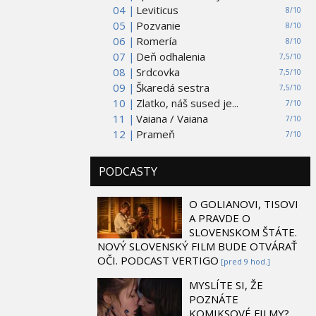
04 |
Leviticus
8/10
05 |
Pozvanie
8/10
06 |
Romería
8/10
07 |
Deň odhalenia
7,5/10
08 |
Srdcovka
7,5/10
09 |
Škaredá sestra
7,5/10
10 |
Zlatko, náš sused je...
7/10
11 |
Vaiana / Vaiana
7/10
12 |
Prameň
7/10
PODCASTY
O GOLIANOVI, TISOVI
A PRAVDE O
SLOVENSKOM ŠTÁTE.
NOVÝ SLOVENSKÝ FILM BUDE OTVÁRAŤ
OČI. PODCAST VERTIGO
[pred 9 hod.]
MYSLÍTE SI, ŽE
POZNÁTE
KOMIKSOVÉ FILMY?