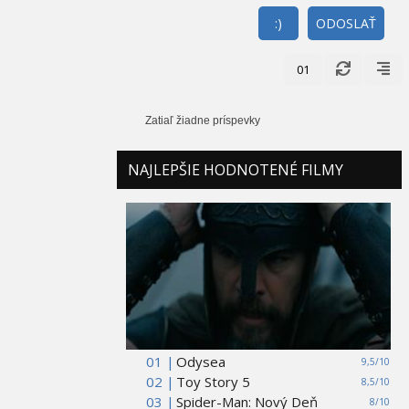
:)
ODOSLAŤ
01
Zatiaľ žiadne príspevky
NAJLEPŠIE HODNOTENÉ FILMY
01 |
Odysea
9,5/10
02 |
Toy Story 5
8,5/10
03 |
Spider-Man: Nový Deň
8/10