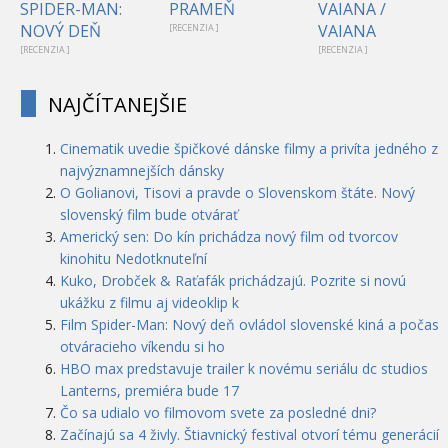
SPIDER-MAN:
PRAMEŇ
VAIANA /
NOVÝ DEŇ
VAIANA
[RECENZIA ]
[RECENZIA ]
[RECENZIA ]
NAJČÍTANEJŠIE
Cinematik uvedie špičkové dánske filmy a privíta jedného z
najvýznamnejších dánsky
O Golianovi, Tisovi a pravde o Slovenskom štáte. Nový
slovenský film bude otvárať
Americký sen: Do kín prichádza nový film od tvorcov
kinohitu Nedotknuteľní
Kuko, Drobček & Raťafák prichádzajú. Pozrite si novú
ukážku z filmu aj videoklip k
Film Spider-Man: Nový deň ovládol slovenské kiná a počas
otváracieho víkendu si ho
HBO max predstavuje trailer k novému seriálu dc studios
Lanterns, premiéra bude 17
Čo sa udialo vo filmovom svete za posledné dni?
Začínajú sa 4 živly. Štiavnický festival otvorí tému generácií