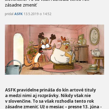
zásadne zmeniť
pridal
ASFK
13.5.2019 o 14:52
ASFK pravidelne prináša do kín artové tituly
a medzi nimi aj rozprávky. Nikdy však nie
v slovenčine. To sa však rozhodla tento rok
zásadne zmeniť. Už o mesiac – presne 13. júna -