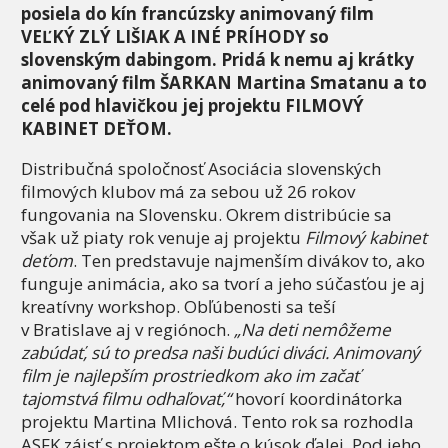
posiela do kín francúzsky animovaný film
VEĽKÝ ZLÝ LIŠIAK A INÉ PRÍHODY so
slovenským dabingom. Pridá k nemu aj krátky
animovaný film ŠARKAN Martina Smatanu a to
celé pod hlavičkou jej projektu FILMOVÝ
KABINET DEŤOM.
Distribučná spoločnosť Asociácia slovenských
filmových klubov má za sebou už 26 rokov
fungovania na Slovensku. Okrem distribúcie sa
však už piaty rok venuje aj projektu
Filmový kabinet
deťom
. Ten predstavuje najmenším divákov to, ako
funguje animácia, ako sa tvorí a jeho súčasťou je aj
kreatívny workshop. Obľúbenosti sa teší
v Bratislave aj v regiónoch.
„Na deti nemôžeme
zabúdať, sú to predsa naši budúci diváci. Animovaný
film je najlepším prostriedkom ako im začať
tajomstvá filmu odhaľovať,“
hovorí koordinátorka
projektu Martina Mlichová. Tento rok sa rozhodla
ASFK zájsť s projektom ešte o kúsok ďalej. Pod jeho