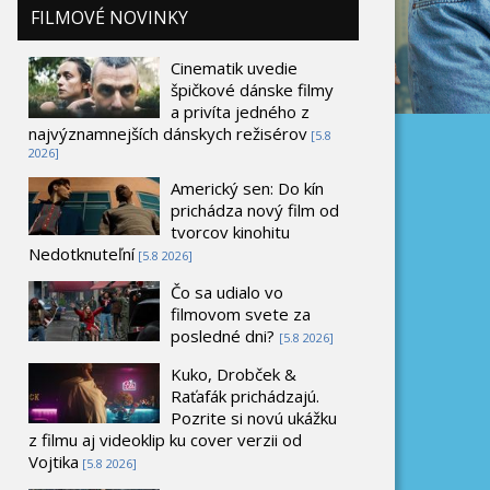
FILMOVÉ NOVINKY
Cinematik uvedie
špičkové dánske filmy
a privíta jedného z
najvýznamnejších dánskych režisérov
[5.8
2026]
Americký sen: Do kín
prichádza nový film od
tvorcov kinohitu
Nedotknuteľní
[5.8 2026]
Čo sa udialo vo
filmovom svete za
posledné dni?
[5.8 2026]
Kuko, Drobček &
Raťafák prichádzajú.
Pozrite si novú ukážku
z filmu aj videoklip ku cover verzii od
Vojtika
[5.8 2026]