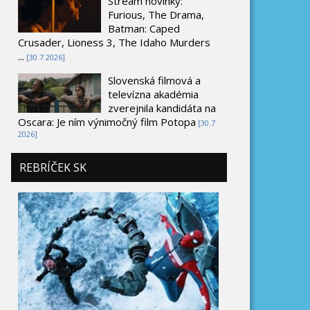
Stream novinky:
Furious, The Drama,
Batman: Caped
Crusader, Lioness 3, The Idaho Murders
...
[30.7 2026]
Slovenská filmová a
televízna akadémia
zverejnila kandidáta na
Oscara: Je ním výnimočný film Potopa
[30.7
2026]
REBRÍČEK SK