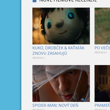
KUKO, DROBČEK & RAŤAFÁK
PO VEČI
ZNOVU ZASAHUJÚ
[RECENZIA ]
[RECENZIA ]
1
SPIDER-MAN: NOVÝ DEŇ
PRAME
[RECENZIA ]
[RECENZIA ]