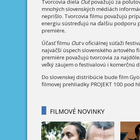
Tvorcovia diela
Out
považujú za poľutova
mnohých slovenských médiách informácie
neprišlo. Tvorcovia filmu považujú príp
energiu sústreďujú na ďalšiu podporu pr
premiére
.
Účasť filmu
Out
v oficiálnej súťaži fest
najväčší úspech slovenského artového fi
premiére považujú tvorcovia za najdôlež
veľký záujem o festivalovú i komerčnú di
Do slovenskej distribúcie bude film Gy
filmovej prehliadky PROJEKT 100 pod hl
FILMOVÉ NOVINKY