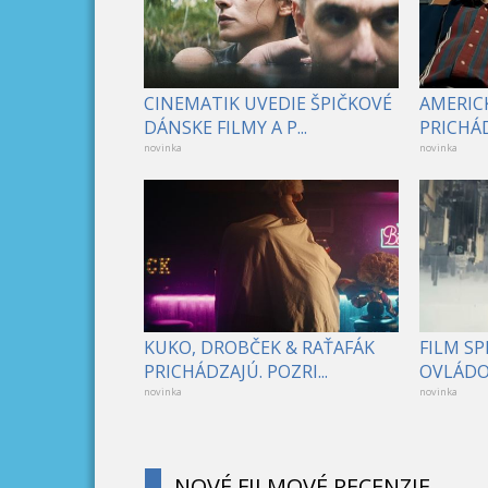
CINEMATIK UVEDIE ŠPIČKOVÉ
AMERICK
DÁNSKE FILMY A P...
PRICHÁD
novinka
novinka
KUKO, DROBČEK & RAŤAFÁK
FILM S
PRICHÁDZAJÚ. POZRI...
OVLÁDOL
novinka
novinka
NOVÉ FILMOVÉ RECENZIE