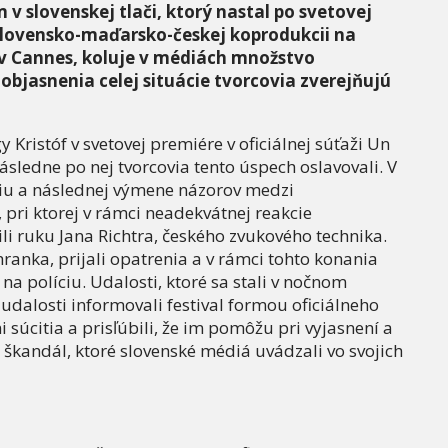
 v slovenskej tlači, ktorý nastal po svetovej
lovensko-maďarsko-českej koprodukcii na
 Cannes, koluje v médiách množstvo
objasnenia celej situácie tvorcovia zverejňujú
 Kristóf v svetovej premiére v oficiálnej súťaži Un
ásledne po nej tvorcovia tento úspech oslavovali. V
u a následnej výmene názorov medzi
ri ktorej v rámci neadekvátnej reakcie
i ruku Jana Richtra, českého zvukového technika.
ranka, prijali opatrenia a v rámci tohto konania
na políciu. Udalosti, ktoré sa stali v nočnom
o udalosti informovali festival formou oficiálneho
mi súcitia a prisľúbili, že im pomôžu pri vyjasnení a
i škandál, ktoré slovenské médiá uvádzali vo svojich