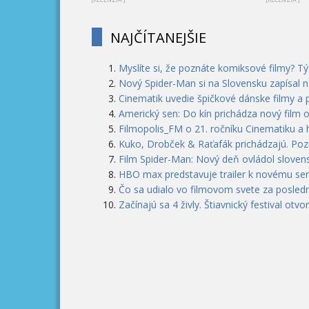
NAJČÍTANEJŠIE
Myslíte si, že poznáte komiksové filmy? T
Nový Spider-Man si na Slovensku zapísal n
Cinematik uvedie špičkové dánske filmy a 
Americký sen: Do kín prichádza nový film 
Filmopolis_FM o 21. ročníku Cinematiku a
Kuko, Drobček & Raťafák prichádzajú. Pozri
Film Spider-Man: Nový deň ovládol slovens
HBO max predstavuje trailer k novému seri
Čo sa udialo vo filmovom svete za posledn
Začínajú sa 4 živly. Štiavnický festival otvo