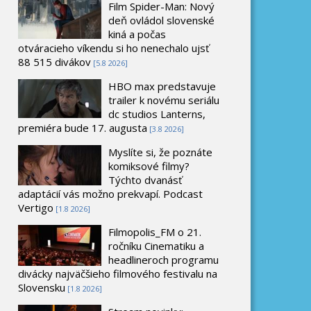
Film Spider-Man: Nový
deň ovládol slovenské
kiná a počas
otváracieho víkendu si ho nenechalo ujsť
88 515 divákov
[5.8 2026]
HBO max predstavuje
trailer k novému seriálu
dc studios Lanterns,
premiéra bude 17. augusta
[3.8 2026]
Myslíte si, že poznáte
komiksové filmy?
Týchto dvanásť
adaptácií vás možno prekvapí. Podcast
Vertigo
[1.8 2026]
Filmopolis_FM o 21.
ročníku Cinematiku a
headlineroch programu
divácky najväčšieho filmového festivalu na
Slovensku
[1.8 2026]