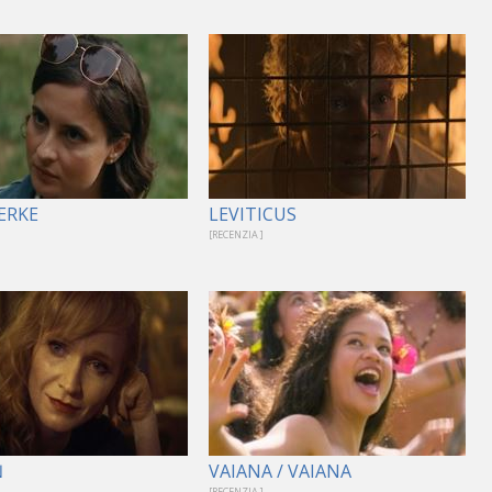
ERKE
LEVITICUS
[RECENZIA ]
Ň
VAIANA / VAIANA
[RECENZIA ]