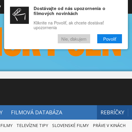
y
Rozprávky
Funny
Docu
Dostávajte od nás upozornenia o
filmových novinkách
RECENZIE
VIDEÁ
FILMY
Kliknite na Povoliť, ak chcete dostávať
upozornenia
Nie, ďakujem
Povoliť
Y
FILMOVÁ DATABÁZA
REBRÍČKY
 FILMY
TELEVÍZNE TIPY
SLOVENSKÉ FILMY
PRÁVE V KINÁCH