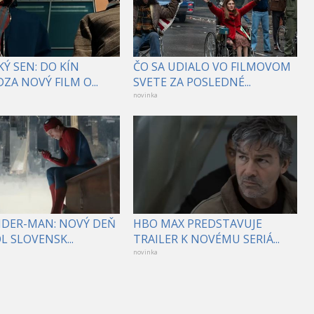
Ý SEN: DO KÍN
ČO SA UDIALO VO FILMOVOM
ZA NOVÝ FILM O...
SVETE ZA POSLEDNÉ...
novinka
PIDER-MAN: NOVÝ DEŇ
HBO MAX PREDSTAVUJE
 SLOVENSK...
TRAILER K NOVÉMU SERIÁ...
novinka