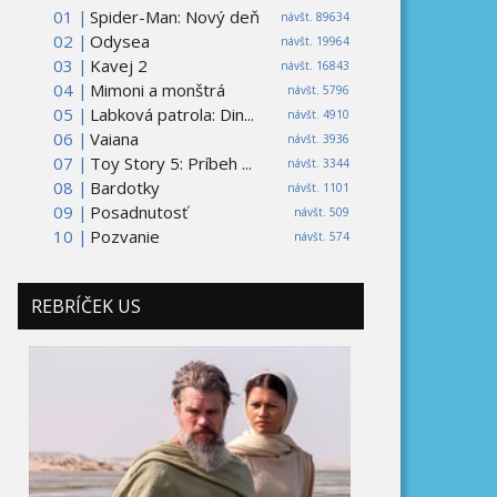
01 |
Spider-Man: Nový deň
návšt. 89634
02 |
Odysea
návšt. 19964
03 |
Kavej 2
návšt. 16843
04 |
Mimoni a monštrá
návšt. 5796
05 |
Labková patrola: Din...
návšt. 4910
06 |
Vaiana
návšt. 3936
07 |
Toy Story 5: Príbeh ...
návšt. 3344
08 |
Bardotky
návšt. 1101
09 |
Posadnutosť
návšt. 509
10 |
Pozvanie
návšt. 574
REBRÍČEK US