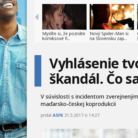
Myslíte si, že poznáte
Nový Spider-Man si
komiksové fi...
na Slovensku zap...
Vyhlásenie tvo
škandál. Čo sa
V súvislosti s incidentom zverejneným
maďarsko-českej koprodukcii
pridal
ASFK
31.5.2017 o 14:27