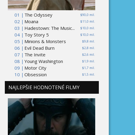
01 |
The Odyssey
$90,0 mil.
02 |
Moana
$11,0 mil.
03 |
Hadestown: The Music...
$10,0 mil.
04 |
Toy Story 5
$10,0 mil.
05 |
Minions & Monsters
$9,8 mil.
06 |
Evil Dead Burn
$2,8 mil.
07 |
The Invite
$2,6 mil.
08 |
Young Washington
$1,9 mil.
09 |
Motor City
$1,7 mil.
10 |
Obsession
$1,5 mil.
NAJLEPŠIE HODNOTENÉ FILMY