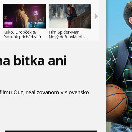
Kuko, Drobček &
Film Spider-Man:
Raťafák prichádzajú...
Nový deň ovládol s...
na bitka ani
 filmu Out, realizovanom v slovensko-