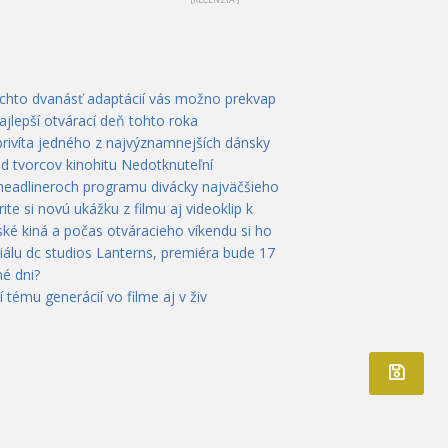
ýchto dvanásť adaptácií vás možno prekvap
ajlepší otvárací deň tohto roka
privíta jedného z najvýznamnejších dánsky
od tvorcov kinohitu Nedotknuteľní
 headlineroch programu divácky najväčšieho
te si novú ukážku z filmu aj videoklip k
ké kiná a počas otváracieho víkendu si ho
álu dc studios Lanterns, premiéra bude 17
é dni?
rí tému generácií vo filme aj v živ