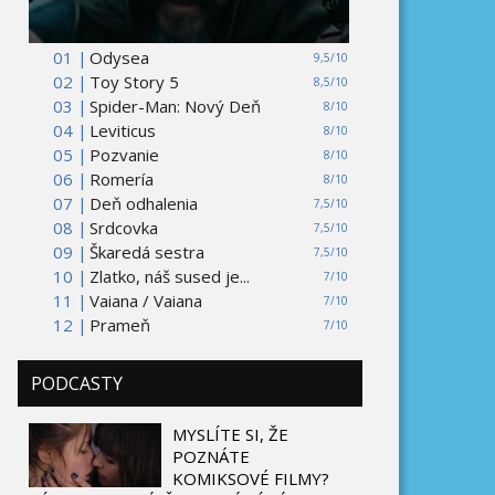
01 |
Odysea
9,5/10
02 |
Toy Story 5
8,5/10
03 |
Spider-Man: Nový Deň
8/10
04 |
Leviticus
8/10
05 |
Pozvanie
8/10
06 |
Romería
8/10
07 |
Deň odhalenia
7,5/10
08 |
Srdcovka
7,5/10
09 |
Škaredá sestra
7,5/10
10 |
Zlatko, náš sused je...
7/10
11 |
Vaiana / Vaiana
7/10
12 |
Prameň
7/10
PODCASTY
MYSLÍTE SI, ŽE
POZNÁTE
KOMIKSOVÉ FILMY?