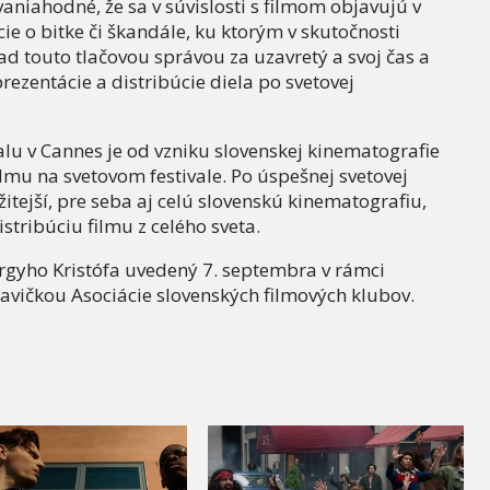
niahodné, že sa v súvislosti s filmom objavujú v
 o bitke či škandále, ku ktorým v skutočnosti
ad touto tlačovou správou za uzavretý a svoj čas a
ezentácie a distribúcie diela po svetovej
ivalu v Cannes je od vzniku slovenskej kinematografie
lmu na svetovom festivale. Po úspešnej svetovej
itejší, pre seba aj celú slovenskú kinematografiu,
stribúciu filmu z celého sveta.
örgyho Kristófa uvedený 7. septembra v rámci
avičkou Asociácie slovenských filmových klubov.