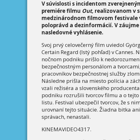
V súvislosti s incidentom zverejneným
premiére filmu
Out,
realizovanom v s
medzinárodnom filmovom festivale v
poloprávd a dezinformácií. V záujme 
nasledovné vyhlásenie.
Svoj prvý celovečerný film uviedol György
Certain Regard (Istý pohľad) v Cannes. N
nočnom podniku prišlo k nedorozumeni
bezpečnostným personálom a tvorcami, p
pracovníkov bezpečnostnej služby zlomil
Následne prišla na miesto polícia a zách
vzali režiséra a slovenského producenta 
podniku rozrušili tvorcov filmu a o tejt
listu. Festival ubezpečil tvorcov, že s ni
urovnaní tejto situácie. Žiadna bitka an
správach, nenastali.
KINEMAVIDEO4317.