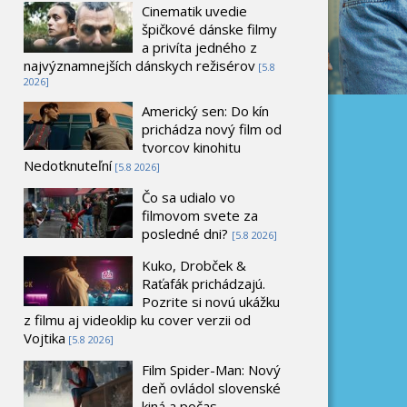
Cinematik uvedie
špičkové dánske filmy
a privíta jedného z
najvýznamnejších dánskych režisérov
[5.8
2026]
Americký sen: Do kín
prichádza nový film od
tvorcov kinohitu
Nedotknuteľní
[5.8 2026]
Čo sa udialo vo
filmovom svete za
posledné dni?
[5.8 2026]
Kuko, Drobček &
Raťafák prichádzajú.
Pozrite si novú ukážku
z filmu aj videoklip ku cover verzii od
Vojtika
[5.8 2026]
Film Spider-Man: Nový
deň ovládol slovenské
kiná a počas