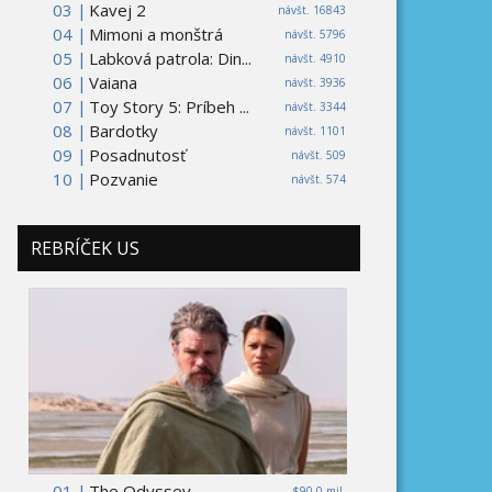
03 |
Kavej 2
návšt. 16843
04 |
Mimoni a monštrá
návšt. 5796
05 |
Labková patrola: Din...
návšt. 4910
06 |
Vaiana
návšt. 3936
07 |
Toy Story 5: Príbeh ...
návšt. 3344
08 |
Bardotky
návšt. 1101
09 |
Posadnutosť
návšt. 509
10 |
Pozvanie
návšt. 574
REBRÍČEK US
01 |
The Odyssey
$90,0 mil.