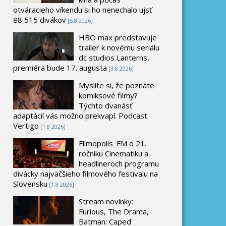
otváracieho víkendu si ho nenechalo ujsť
88 515 divákov
[5.8 2026]
HBO max predstavuje
trailer k novému seriálu
dc studios Lanterns,
premiéra bude 17. augusta
[3.8 2026]
Myslíte si, že poznáte
komiksové filmy?
Týchto dvanásť
adaptácií vás možno prekvapí. Podcast
Vertigo
[1.8 2026]
Filmopolis_FM o 21.
ročníku Cinematiku a
headlineroch programu
divácky najväčšieho filmového festivalu na
Slovensku
[1.8 2026]
Stream novinky:
Furious, The Drama,
Batman: Caped