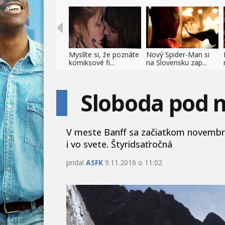
Myslíte si, že poznáte
Nový Spider-Man si
komiksové fi...
na Slovensku zap...
Sloboda pod 
V meste Banff sa začiatkom novembra 
i vo svete. Štyridsaťročná
pridal
ASFK
9.11.2016 o 11:02