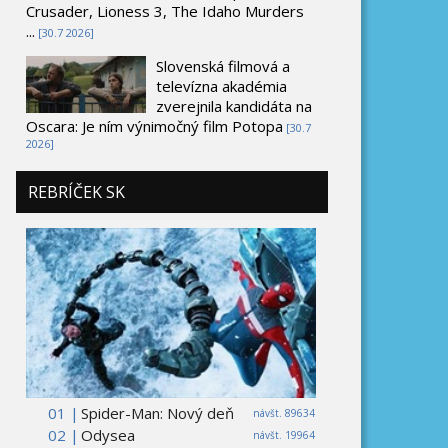
Crusader, Lioness 3, The Idaho Murders
...
[30.7 2026]
Slovenská filmová a
televízna akadémia
zverejnila kandidáta na
Oscara: Je ním výnimočný film Potopa
[30.7
2026]
REBRÍČEK SK
01 |
Spider-Man: Nový deň
návšt. 89634
02 |
Odysea
návšt. 19964