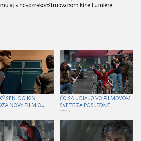
jmu aj v novozrekonštruovanom Kine Lumiére
Ý SEN: DO KÍN
ČO SA UDIALO VO FILMOVOM
ZA NOVÝ FILM O...
SVETE ZA POSLEDNÉ...
novinka