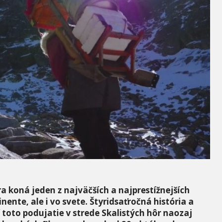
 koná jeden z najväčších a najprestížnejších
ente, ale i vo svete. Štyridsaťročná história a
toto podujatie v strede Skalistých hôr naozaj