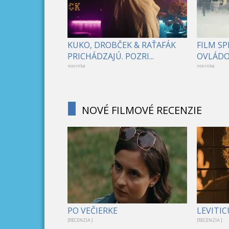
KUKO, DROBČEK & RAŤAFÁK
FILM S
PRICHÁDZAJÚ. POZRI...
OVLÁDOL
novinka
novinka
NOVÉ FILMOVÉ RECENZIE
PO VEČIERKE
LEVITIC
[RECENZIA ]
[RECENZIA ]