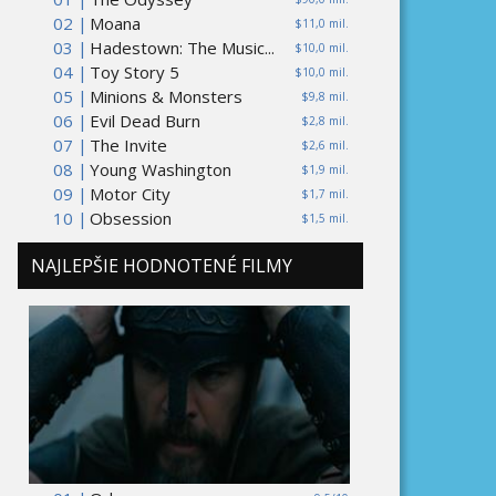
02 |
Moana
$11,0 mil.
03 |
Hadestown: The Music...
$10,0 mil.
04 |
Toy Story 5
$10,0 mil.
05 |
Minions & Monsters
$9,8 mil.
06 |
Evil Dead Burn
$2,8 mil.
07 |
The Invite
$2,6 mil.
08 |
Young Washington
$1,9 mil.
09 |
Motor City
$1,7 mil.
10 |
Obsession
$1,5 mil.
NAJLEPŠIE HODNOTENÉ FILMY