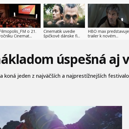
Filmopolis_FM o 21.
Cinematik uvedie
HBO max predstavuje
ročníku Cinemat...
špičkové dánske fi...
trailer k novém...
nákladom úspešná aj 
koná jeden z najväčších a najprestížnejších festivalo