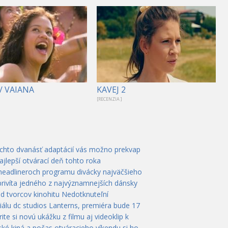
/ VAIANA
KAVEJ 2
[RECENZIA ]
ýchto dvanásť adaptácií vás možno prekvap
ajlepší otvárací deň tohto roka
 headlineroch programu divácky najväčšieho
privíta jedného z najvýznamnejších dánsky
od tvorcov kinohitu Nedotknuteľní
álu dc studios Lanterns, premiéra bude 17
te si novú ukážku z filmu aj videoklip k
ké kiná a počas otváracieho víkendu si ho