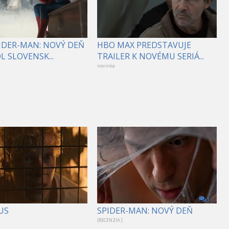
PIDER-MAN: NOVÝ DEŇ
HBO MAX PREDSTAVUJE
 SLOVENSK...
TRAILER K NOVÉMU SERIÁ...
novinka
1
US
SPIDER-MAN: NOVÝ DEŇ
[RECENZIA ]