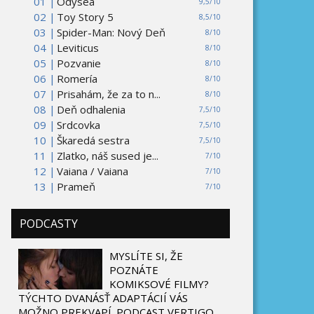
01 |
Odysea
9,5/10
02 |
Toy Story 5
8,5/10
03 |
Spider-Man: Nový Deň
8/10
04 |
Leviticus
8/10
05 |
Pozvanie
8/10
06 |
Romería
8/10
07 |
Prisahám, že za to n...
8/10
08 |
Deň odhalenia
7,5/10
09 |
Srdcovka
7,5/10
10 |
Škaredá sestra
7,5/10
11 |
Zlatko, náš sused je...
7/10
12 |
Vaiana / Vaiana
7/10
13 |
Prameň
7/10
PODCASTY
MYSLÍTE SI, ŽE
POZNÁTE
KOMIKSOVÉ FILMY?
TÝCHTO DVANÁSŤ ADAPTÁCIÍ VÁS
MOŽNO PREKVAPÍ. PODCAST VERTIGO