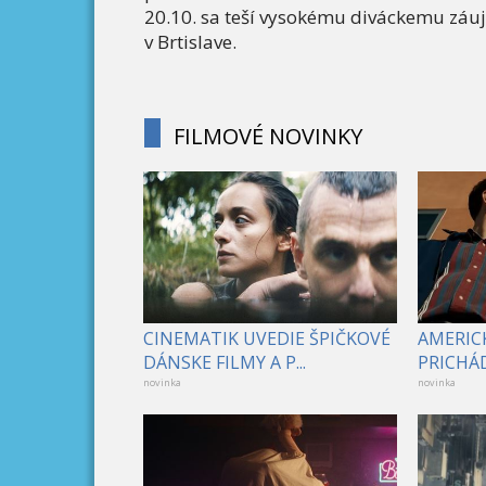
20.10. sa teší vysokému diváckemu záu
v Brtislave.
FILMOVÉ NOVINKY
CINEMATIK UVEDIE ŠPIČKOVÉ
AMERICK
DÁNSKE FILMY A P...
PRICHÁD
novinka
novinka