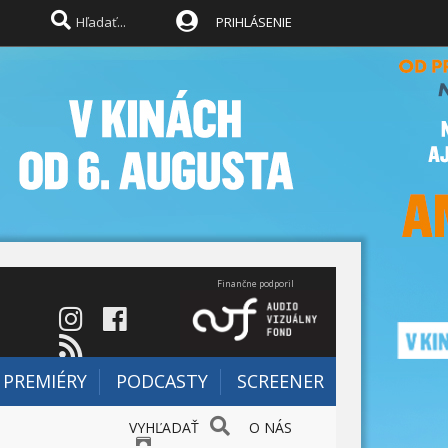
PRIHLÁSENIE
Finančne podporil
PREMIÉRY
PODCASTY
SCREENER
VYHĽADAŤ
O NÁS