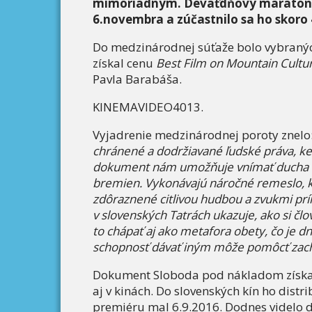
mimoriadnym. Deväťdňový maratón h
6.novembra a zúčastnilo sa ho skoro 4
Do medzinárodnej súťaže bolo vybraných 
získal cenu
Best Film on Mountain Cultu
Pavla Barabáša.
KINEMAVIDEO4013.
Vyjadrenie medzinárodnej poroty znelo:
chránené a dodržiavané ľudské práva, k
dokument nám umožňuje vnímať ducha ľudí
bremien. Vykonávajú náročné remeslo, kt
zdôraznené citlivou hudbou a zvukmi prí
v slovenských Tatrách ukazuje, ako si člo
to chápať aj ako metafora obety, čo je 
schopnosť dávať iným môže pomôcť zachr
Dokument Sloboda pod nákladom získal v
aj v kinách. Do slovenských kín ho distr
premiéru mal 6.9.2016. Dodnes videlo d