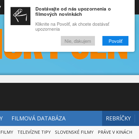
y
Rozprávky
Funny
Docu
Dostávajte od nás upozornenia o
filmových novinkách
RECENZIE
VIDEÁ
FILMY
Kliknite na Povoliť, ak chcete dostávať
upozornenia
Nie, ďakujem
Povoliť
Y
FILMOVÁ DATABÁZA
REBRÍČKY
 FILMY
TELEVÍZNE TIPY
SLOVENSKÉ FILMY
PRÁVE V KINÁCH