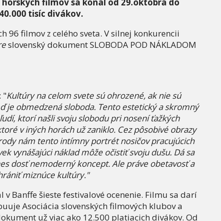
orských filmov sa konal od 29.októbra do
0.000 tisíc divákov.
96 filmov z celého sveta. V silnej konkurencii
re
slovenský dokument SLOBODA POD NÁKLADOM
 "
Kultúry na celom svete sú ohrozené, ak nie sú
eď je obmedzená sloboda. Tento estetický a skromný
, ktorí našli svoju slobodu pri nosení ťažkých
oré v iných horách už zaniklo. Cez pôsobivé obrazy
rody nám tento intímny portrét nosičov pracujúcich
vek vynášajúci náklad môže očistiť svoju dušu. Dá sa
dnes dosť nemoderný koncept. Ale práve obetavosť a
ániť miznúce kultúry."
 Banffe šieste festivalové ocenenie. Filmu sa darí
ibuuje Asociácia slovenských filmových klubov a
okument už viac ako 12.500 platiacich divákov. Od