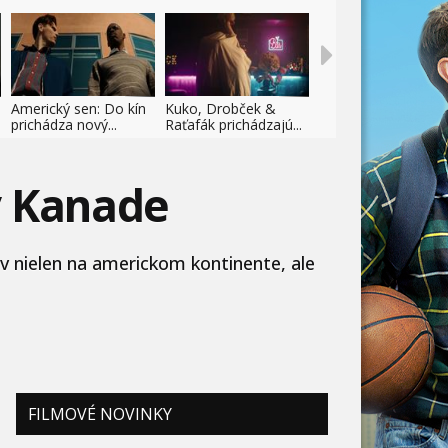
Americký sen: Do kín
Kuko, Drobček &
prichádza nový...
Raťafák prichádzajú...
v Kanade
v nielen na americkom kontinente, ale
FILMOVÉ NOVINKY