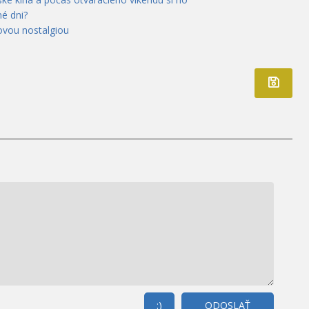
é dni?
ovou nostalgiou
:)
ODOSLAŤ