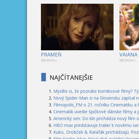
PRAMEŇ
VAIANA 
[RECENZIA ]
[RECENZIA ]
NAJČÍTANEJŠIE
Myslíte si, že poznáte komiksové filmy? T
Nový Spider-Man si na Slovensku zapísal n
Filmopolis_FM o 21. ročníku Cinematiku a
Cinematik uvedie špičkové dánske filmy a 
Americký sen: Do kín prichádza nový film 
HBO max predstavuje trailer k novému seri
Kuko, Drobček & Raťafák prichádzajú. Pozri
Film Spider-Man: Nový deň ovládol slovens