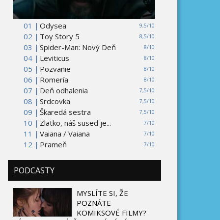
01 |
Odysea
9,5/10
02 |
Toy Story 5
8,5/10
03 |
Spider-Man: Nový Deň
8/10
04 |
Leviticus
8/10
05 |
Pozvanie
8/10
06 |
Romería
8/10
07 |
Deň odhalenia
7,5/10
08 |
Srdcovka
7,5/10
09 |
Škaredá sestra
7,5/10
10 |
Zlatko, náš sused je...
7/10
11 |
Vaiana / Vaiana
7/10
12 |
Prameň
7/10
PODCASTY
MYSLÍTE SI, ŽE
POZNÁTE
KOMIKSOVÉ FILMY?