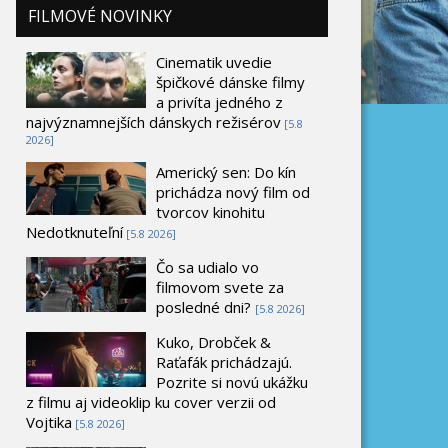
FILMOVÉ NOVINKY
Cinematik uvedie
špičkové dánske filmy
a privíta jedného z
najvýznamnejších dánskych režisérov
[5.8
2026]
Americký sen: Do kín
prichádza nový film od
tvorcov kinohitu
Nedotknuteľní
[5.8 2026]
Čo sa udialo vo
filmovom svete za
posledné dni?
[5.8 2026]
Kuko, Drobček &
Raťafák prichádzajú.
Pozrite si novú ukážku
z filmu aj videoklip ku cover verzii od
Vojtika
[5.8 2026]