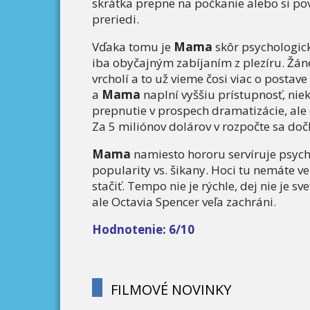
skrátka prepne na počkanie alebo si povi
preriedi.
Vďaka tomu je
Mama
skôr psychologick
iba obyčajným zabíjaním z plezíru. Žáner
vrcholí a to už vieme čosi viac o postav
a
Mama
naplní vyššiu prístupnosť, ni
prepnutie v prospech dramatizácie, ale o
Za 5 miliónov dolárov v rozpočte sa doč
Mama
namiesto hororu servíruje psycho
popularity vs. šikany. Hoci tu nemáte v
stačiť. Tempo nie je rýchle, dej nie je 
ale Octavia Spencer veľa zachráni.
Hodnotenie: 6/10
FILMOVÉ NOVINKY