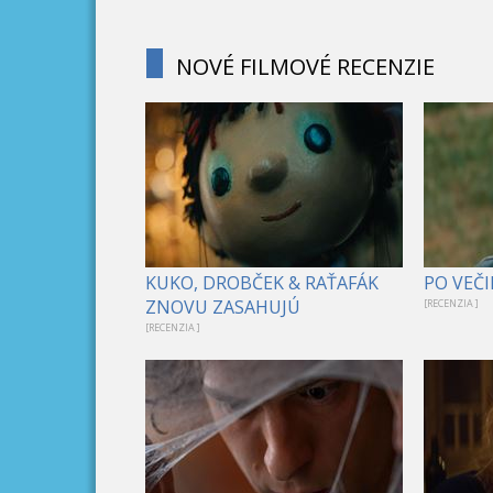
NOVÉ FILMOVÉ RECENZIE
KUKO, DROBČEK & RAŤAFÁK
PO VEČI
ZNOVU ZASAHUJÚ
[RECENZIA ]
[RECENZIA ]