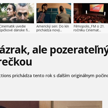
Cinematik uvedie
Americký sen: Do kín
Filmopolis_FM o 21.
špičkové dánske fi...
prichádza nový...
ročníku Cinemat...
ázrak, ale pozerateľn
erečkou
ons prichádza tento rok s ďalším originálnym počino