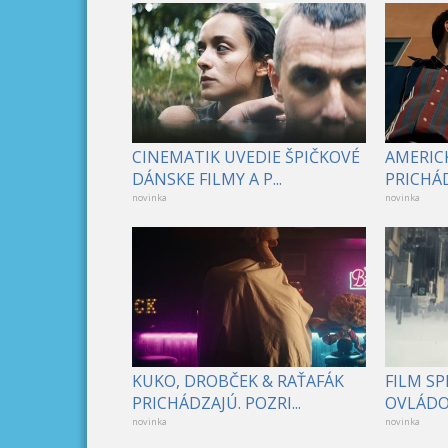
CINEMATIK UVEDIE ŠPIČKOVÉ
AMERICK
DÁNSKE FILMY A P...
PRICHÁD
novinka
novinka
KUKO, DROBČEK & RAŤAFÁK
FILM S
PRICHÁDZAJÚ. POZRI...
OVLÁDOL
novinka
novinka