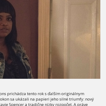
ns prichádza tento rok s ďalším originálnym
kon sa ukázali na papieri jeho silné triumfy: nový
avie Spencer a tradične nízky rozpočet. A práve