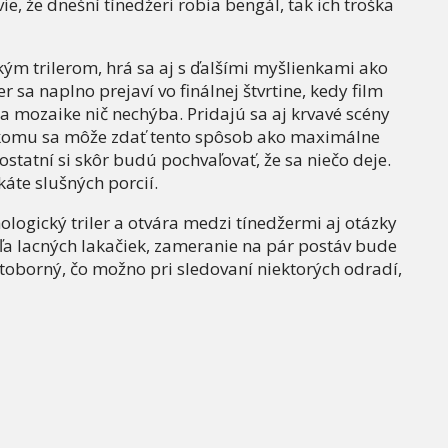
e, že dnešní tínedžeri robia bengál, tak ich troška
ým trilerom, hrá sa aj s ďalšími myšlienkami ako
 sa naplno prejaví vo finálnej štvrtine, kedy film
e a mozaike nič nechýba. Pridajú sa aj krvavé scény
ekomu sa môže zdať tento spôsob ako maximálne
statní si skôr budú pochvaľovať, že sa niečo deje.
káte slušných porcií.
logický triler a otvára medzi tínedžermi aj otázky
eľa lacných lakačiek, zameranie na pár postáv bude
svetoborný, čo možno pri sledovaní niektorých odradí,