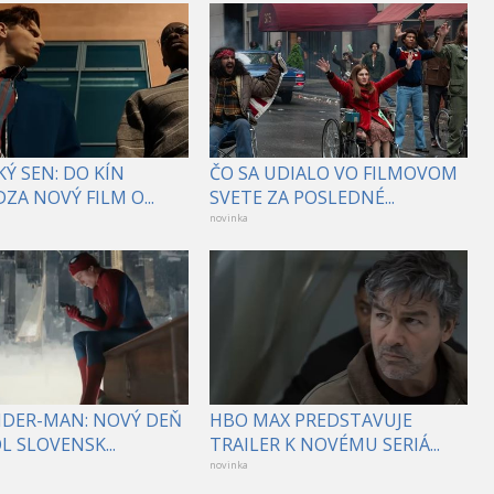
Ý SEN: DO KÍN
ČO SA UDIALO VO FILMOVOM
ZA NOVÝ FILM O...
SVETE ZA POSLEDNÉ...
novinka
PIDER-MAN: NOVÝ DEŇ
HBO MAX PREDSTAVUJE
 SLOVENSK...
TRAILER K NOVÉMU SERIÁ...
novinka