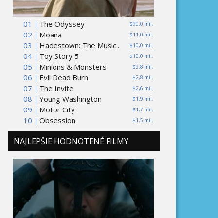
01 |
The Odyssey
$90,0 mil.
02 |
Moana
$11,0 mil.
03 |
Hadestown: The Music...
$10,0 mil.
04 |
Toy Story 5
$10,0 mil.
05 |
Minions & Monsters
$9,8 mil.
06 |
Evil Dead Burn
$2,8 mil.
07 |
The Invite
$2,6 mil.
08 |
Young Washington
$1,9 mil.
09 |
Motor City
$1,7 mil.
10 |
Obsession
$1,5 mil.
NAJLEPŠIE HODNOTENÉ FILMY