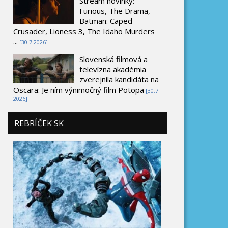
Stream novinky:
Furious, The Drama,
Batman: Caped
Crusader, Lioness 3, The Idaho Murders
...
[30.7 2026]
Slovenská filmová a
televízna akadémia
zverejnila kandidáta na
Oscara: Je ním výnimočný film Potopa
[30.7
2026]
REBRÍČEK SK