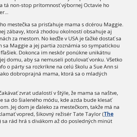
i a tá non-stop prítomnosť výbornej Octavie ho
r...
ého mestečka sa prisťahuje mama s dcérou Maggie.
lnej zábavy, ktorá zhodou okolností obsahuje aj
ách za mestom. No keďže v USA je ťažké dostať sa
 sa Maggie a jej partia zoznámia so sympatickou
 fľašiek. Dokonca im neskôr ponúkne unikátnu
 jej domu, aby sa nemuseli potulovať vonku. Všetko
fo o párty sa rozkríkne na celú školu a Sue Ann si
ná ako dobroprajná mama, ktorá sa o mladých
očakávať zvrat udalostí v štýle, že mama sa naštve,
 sa do šialeného módu, kde azda bude klesať
pom. Jej dom je ďaleko za mestečkom, takže má na
klamať vopred, šikovný režisér Tate Taylor (
The
) sa rád hrá s divákom až do posledných minút