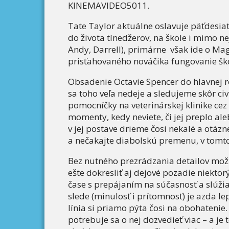
KINEMAVIDEO5011.
Tate Taylor aktuálne oslavuje päťdesiatk
do života tínedžerov, na škole i mimo ne
Andy, Darrell), primárne však ide o Ma
prisťahovaného nováčika fungovanie ško
Obsadenie Octavie Spencer do hlavnej ro
sa toho veľa nedeje a sledujeme skôr civ
pomocníčky na veterinárskej klinike c
momenty, kedy neviete, či jej preplo ale
v jej postave drieme čosi nekalé a otázne 
a nečakajte diabolskú premenu, v tomto
Bez nutného prezrádzania detailov mož
ešte dokresliť aj dejové pozadie niekto
čase s prepájaním na súčasnosť a slúži
slede (minulosť i prítomnosť) je azda l
línia si priamo pýta čosi na obohatenie.
potrebuje sa o nej dozvedieť viac – a je t