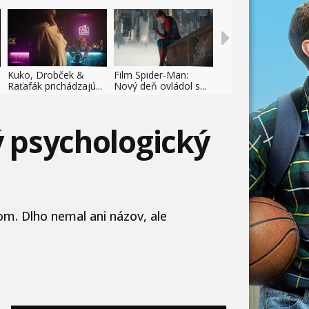
Kuko, Drobček &
Film Spider-Man:
Raťafák prichádzajú...
Nový deň ovládol s...
ý psychologický
m. Dlho nemal ani názov, ale