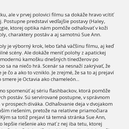
u, ale v prvej polovici filmu sa dokáže hravo vcítiť
j. Postupne predstaví vedľajšie postavy (Haley,
ggie, ktorej optika nám pomôže odhaľovať v koži
ly, charaktery postáv a aj samotnú Sue Ann.
ly je výborný krok, lebo ťahá väčšinu filmu, aj keď
ilné scény. Ale dokáže meniť polohy z apatickej
ez modernú kamošku dnešných tínedžerov po
bo sa na niečo hrá. Scenár sa nesnaží zakrývať, že
je čo a ako to vzniklo. Je zrejmé, že sa to aj prejaví
 smere je Octavia ako chameleón...
no spomenúť aj sériu flashbackov, ktorá pomôže
rých postáv. Sú servírované postupne, v správnom
a v prospech diváka. Odhaľovanie deja v dvojakom
epším riešením, pretože na relatívne priamočiara
 Kým sa totiž prejaví tá temná stránka Sue Ann,
o lepšie riešenie ako mať z nej iba tetu, ktorej