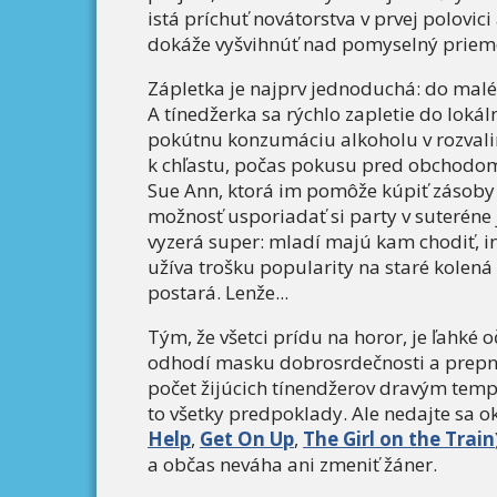
istá príchuť novátorstva v prvej polovic
dokáže vyšvihnúť nad pomyselný prieme
Zápletka je najprv jednoduchá: do mal
A tínedžerka sa rýchlo zapletie do loká
pokútnu konzumáciu alkoholu v rozvalin
k chľastu, počas pokusu pred obchodom
Sue Ann, ktorá im pomôže kúpiť zásoby
možnosť usporiadať si party v suteréne
vyzerá super: mladí majú kam chodiť, in
užíva trošku popularity na staré kole
postará. Lenže...
Tým, že všetci prídu na horor, je ľahké 
odhodí masku dobrosrdečnosti a prepne
počet žijúcich tínendžerov dravým tem
to všetky predpoklady. Ale nedajte sa o
Help
,
Get On Up
,
The Girl on the Train
a občas neváha ani zmeniť žáner.