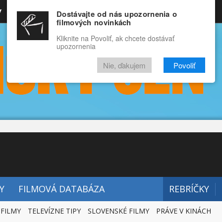
y
Rozprávky
Funny
Docu
Dostávajte od nás upozornenia o
filmových novinkách
RECENZIE
VIDEÁ
FILMY
Kliknite na Povoliť, ak chcete dostávať
upozornenia
Nie, ďakujem
Povoliť
Y
FILMOVÁ DATABÁZA
REBRÍČKY
 FILMY
TELEVÍZNE TIPY
SLOVENSKÉ FILMY
PRÁVE V KINÁCH