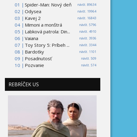
01 |
Spider-Man: Nový deň
návšt. 89634
02 |
Odysea
návšt. 19964
03 |
Kavej 2
návšt. 16843
04 |
Mimoni a monštrá
návšt. 5796
05 |
Labková patrola: Din...
návšt. 4910
06 |
Vaiana
návšt. 3936
07 |
Toy Story 5: Príbeh ...
návšt. 3344
08 |
Bardotky
návšt. 1101
09 |
Posadnutosť
návšt. 509
10 |
Pozvanie
návšt. 574
REBRÍČEK US