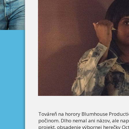
Továreň na horory Blumhouse Productio
počinom. Dlho nemal ani názov, ale napo
projekt, obsadenie výbornej herečky Oct