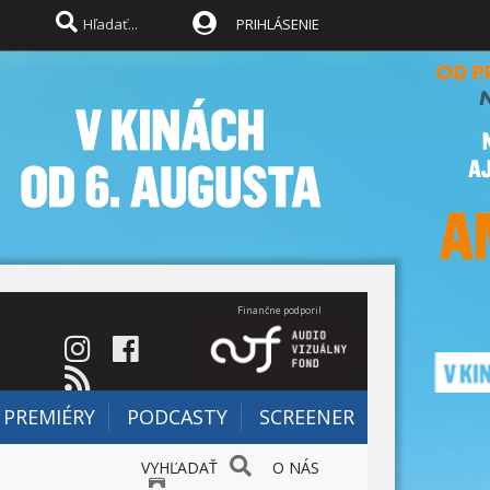
PRIHLÁSENIE
Finančne podporil
PREMIÉRY
PODCASTY
SCREENER
VYHĽADAŤ
O NÁS