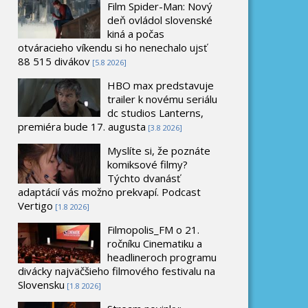
Film Spider-Man: Nový
deň ovládol slovenské
kiná a počas
otváracieho víkendu si ho nenechalo ujsť
88 515 divákov
[5.8 2026]
HBO max predstavuje
trailer k novému seriálu
dc studios Lanterns,
premiéra bude 17. augusta
[3.8 2026]
Myslíte si, že poznáte
komiksové filmy?
Týchto dvanásť
adaptácií vás možno prekvapí. Podcast
Vertigo
[1.8 2026]
Filmopolis_FM o 21.
ročníku Cinematiku a
headlineroch programu
divácky najväčšieho filmového festivalu na
Slovensku
[1.8 2026]