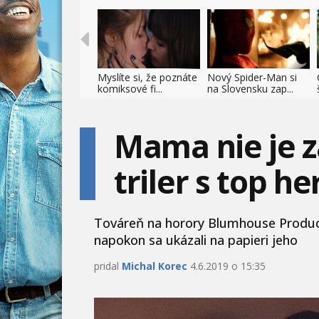
Myslíte si, že poznáte
Nový Spider-Man si
komiksové fi...
na Slovensku zap...
Mama nie je z
triler s top h
Továreň na horory Blumhouse Producti
napokon sa ukázali na papieri jeho
pridal
Michal Korec
4.6.2019 o 15:35