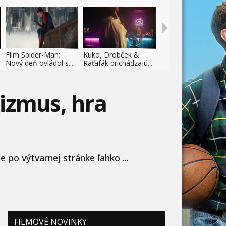
Film Spider-Man:
Kuko, Drobček &
Nový deň ovládol s...
Raťafák prichádzajú...
izmus, hra
 po výtvarnej stránke ľahko ...
FILMOVÉ NOVINKY