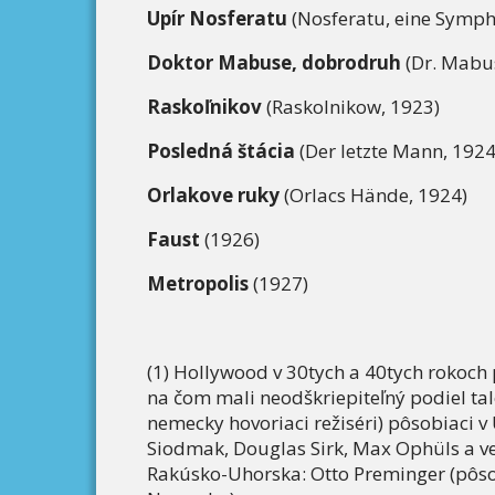
Upír Nosferatu
(Nosferatu, eine Symph
Doktor Mabuse, dobrodruh
(Dr. Mabuse
Raskoľnikov
(Raskolnikow, 1923)
Posledná štácia
(Der letzte Mann, 1924
Orlakove ruky
(Orlacs Hände, 1924)
Faust
(1926)
Metropolis
(1927)
(1) Hollywood v 30tych a 40tych rokoch 
na čom mali neodškriepiteľný podiel ta
nemecky hovoriaci režiséri) pôsobiaci 
Siodmak, Douglas Sirk, Max Ophüls a ve
Rakúsko-Uhorska: Otto Preminger (pôsobi