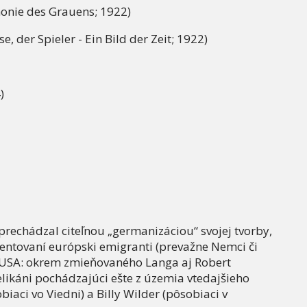
onie des Grauens; 1922)
, der Spieler - Ein Bild der Zeit; 1922)
)
prechádzal citeľnou „germanizáciou“ svojej tvorby,
lentovaní európski emigranti (prevažne Nemci či
v USA: okrem zmieňovaného Langa aj Robert
likáni pochádzajúci ešte z územia vtedajšieho
aci vo Viedni) a Billy Wilder (pôsobiaci v