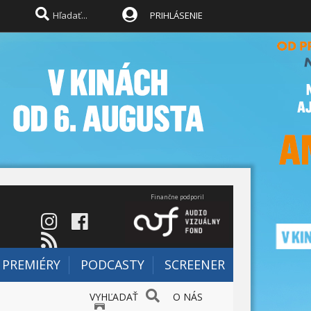
PRIHLÁSENIE
Finančne podporil
PREMIÉRY
PODCASTY
SCREENER
VYHĽADAŤ
O NÁS