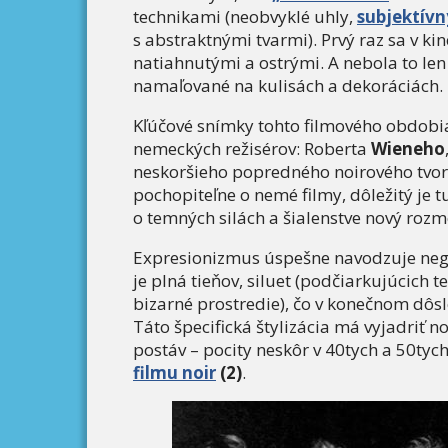
technikami (neobvyklé uhly,
subjektívn
s abstraktnými tvarmi). Prvý raz sa v ki
natiahnutými a ostrými. A nebola to len 
namaľované na kulisách a dekoráciách.
Kľúčové snímky tohto filmového obdobi
nemeckých režisérov: Roberta
Wieneho
neskoršieho popredného noirového tvor
pochopiteľne o nemé filmy, dôležitý je
o temných silách a šialenstve nový rozm
Expresionizmus úspešne navodzuje neg
je plná tieňov, siluet (podčiarkujúcich
bizarné prostredie), čo v konečnom dô
Táto špecifická štylizácia má vyjadriť 
postáv – pocity neskôr v 40tych a 50tych
filmu noir
(2)
.