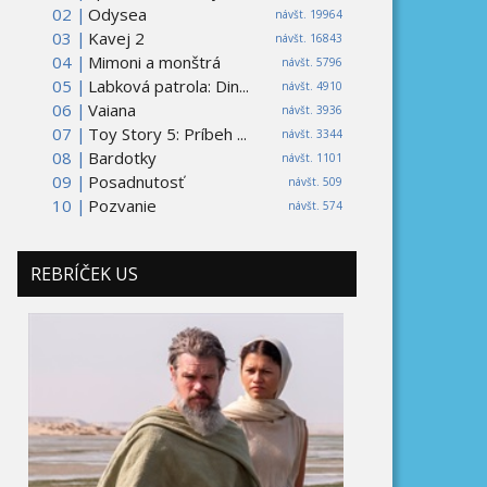
02 |
Odysea
návšt. 19964
03 |
Kavej 2
návšt. 16843
04 |
Mimoni a monštrá
návšt. 5796
05 |
Labková patrola: Din...
návšt. 4910
06 |
Vaiana
návšt. 3936
07 |
Toy Story 5: Príbeh ...
návšt. 3344
08 |
Bardotky
návšt. 1101
09 |
Posadnutosť
návšt. 509
10 |
Pozvanie
návšt. 574
REBRÍČEK US