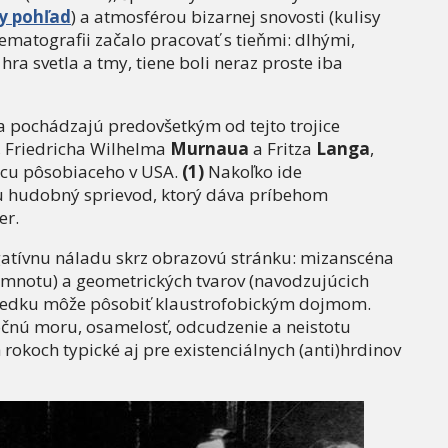
y pohľad
) a atmosférou bizarnej snovosti (kulisy
nematografii začalo pracovať s tieňmi: dlhými,
hra svetla a tmy, tiene boli neraz proste iba
a pochádzajú predovšetkým od tejto trojice
, Friedricha Wilhelma
Murnaua
a Fritza
Langa
,
cu pôsobiaceho v USA.
(1)
Nakoľko ide
 tu hudobný sprievod, ktorý dáva príbehom
er.
atívnu náladu skrz obrazovú stránku: mizanscéna
 temnotu) a geometrických tvarov (navodzujúcich
sledku môže pôsobiť klaustrofobickým dojmom.
nočnú moru, osamelosť, odcudzenie a neistotu
 rokoch typické aj pre existenciálnych (anti)hrdinov