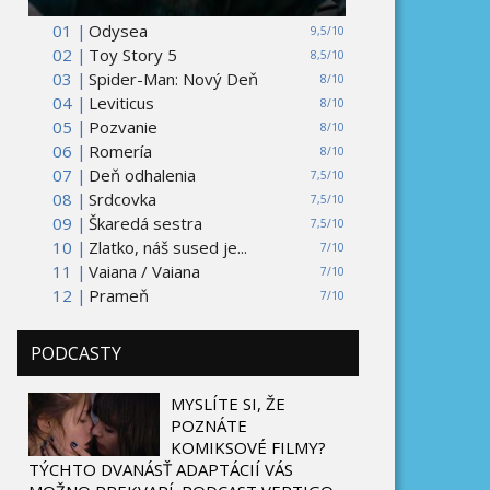
01 |
Odysea
9,5/10
02 |
Toy Story 5
8,5/10
03 |
Spider-Man: Nový Deň
8/10
04 |
Leviticus
8/10
05 |
Pozvanie
8/10
06 |
Romería
8/10
07 |
Deň odhalenia
7,5/10
08 |
Srdcovka
7,5/10
09 |
Škaredá sestra
7,5/10
10 |
Zlatko, náš sused je...
7/10
11 |
Vaiana / Vaiana
7/10
12 |
Prameň
7/10
PODCASTY
MYSLÍTE SI, ŽE
POZNÁTE
KOMIKSOVÉ FILMY?
TÝCHTO DVANÁSŤ ADAPTÁCIÍ VÁS