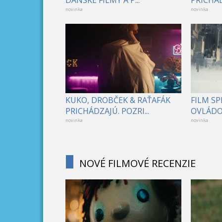
DÁNSKE FILMY A P...
PRICHÁD
novinka
novinka
KUKO, DROBČEK & RAŤAFÁK
FILM S
PRICHÁDZAJÚ. POZRI...
OVLÁDOL
novinka
novinka
NOVÉ FILMOVÉ RECENZIE