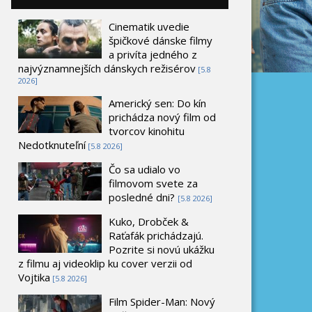
Cinematik uvedie
špičkové dánske filmy
a privíta jedného z
najvýznamnejších dánskych režisérov
[5.8
2026]
Americký sen: Do kín
prichádza nový film od
tvorcov kinohitu
Nedotknuteľní
[5.8 2026]
Čo sa udialo vo
filmovom svete za
posledné dni?
[5.8 2026]
Kuko, Drobček &
Raťafák prichádzajú.
Pozrite si novú ukážku
z filmu aj videoklip ku cover verzii od
Vojtika
[5.8 2026]
Film Spider-Man: Nový