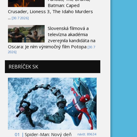
Batman: Caped
Crusader, Lioness 3, The Idaho Murders
...
[30.7 2026]
Slovenská filmová a
televízna akadémia
zverejnila kandidáta na
Oscara: Je ním výnimočný film Potopa
[30.7
2026]
REBRÍČEK SK
01 |
Spider-Man: Nový deň
návšt. 89634