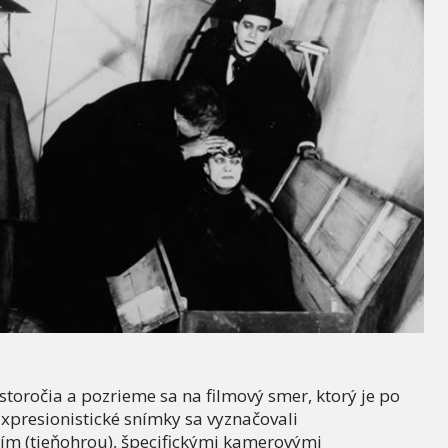
toročia a pozrieme sa na filmový smer, ktorý je po
Expresionistické snímky sa vyznačovali
ím (tieňohrou), špecifickými kamerovými