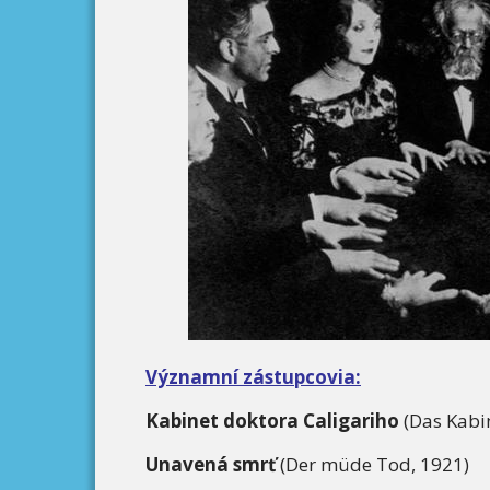
Významní zástupcovia:
Kabinet doktora Caligariho
(Das Kabin
Unavená smrť
(Der müde Tod, 1921)