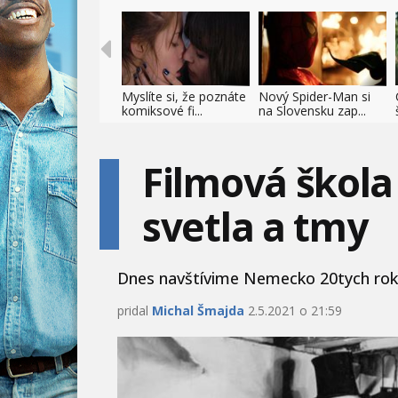
Myslíte si, že poznáte
Nový Spider-Man si
komiksové fi...
na Slovensku zap...
Filmová škola
svetla a tmy
Dnes navštívime Nemecko 20tych rokov 
pridal
Michal Šmajda
2.5.2021 o 21:59