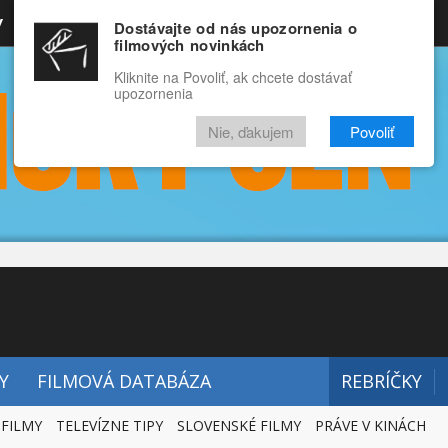
y
Rozprávky
Funny
Docu
Dostávajte od nás upozornenia o
filmových novinkách
RECENZIE
VIDEÁ
FILMY
Kliknite na Povoliť, ak chcete dostávať
upozornenia
Nie, ďakujem
Povoliť
Y
FILMOVÁ DATABÁZA
REBRÍČKY
 FILMY
TELEVÍZNE TIPY
SLOVENSKÉ FILMY
PRÁVE V KINÁCH