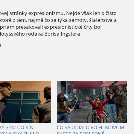
ovej stránky expresionizmu. Nejde však len o čisto
ktoré z tém, najmä čo sa týka samoty, šialenstva a
priam presakovali expresionistické črty bol
lotyšského rodáka Borisa Ingstera.
U
Ý SEN: DO KÍN
ČO SA UDIALO VO FILMOVOM