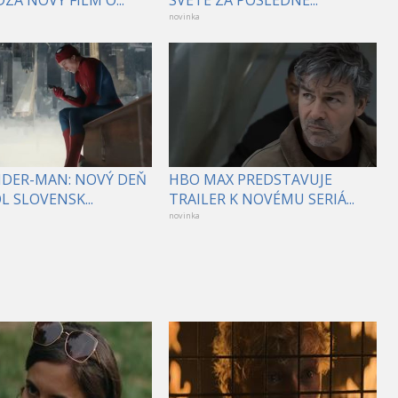
ZA NOVÝ FILM O...
SVETE ZA POSLEDNÉ...
novinka
PIDER-MAN: NOVÝ DEŇ
HBO MAX PREDSTAVUJE
 SLOVENSK...
TRAILER K NOVÉMU SERIÁ...
novinka