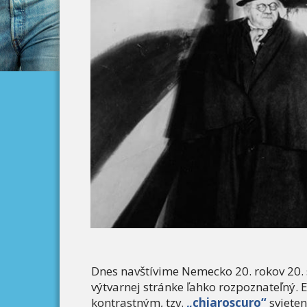
Dnes navštívime Nemecko 20. rokov 20. s
výtvarnej stránke ľahko rozpoznateľný. 
kontrastným, tzv.
„chiaroscuro“
svieten