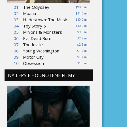
01 |
The Odyssey
$90,0 mil.
02 |
Moana
$11,0 mil.
03 |
Hadestown: The Music...
$10,0 mil.
04 |
Toy Story 5
$10,0 mil.
05 |
Minions & Monsters
$9,8 mil.
06 |
Evil Dead Burn
$2,8 mil.
07 |
The Invite
$2,6 mil.
08 |
Young Washington
$1,9 mil.
09 |
Motor City
$1,7 mil.
10 |
Obsession
$1,5 mil.
NAJLEPŠIE HODNOTENÉ FILMY