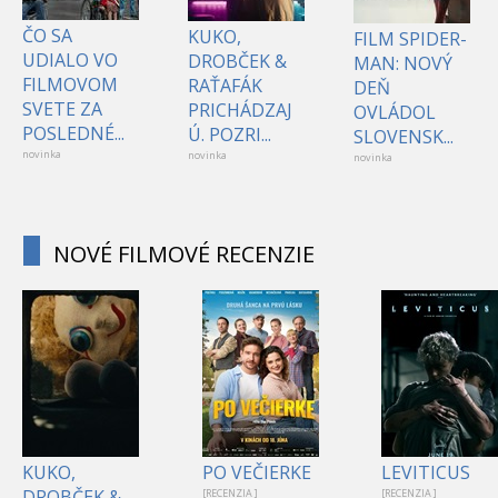
ČO SA
KUKO,
FILM SPIDER-
UDIALO VO
DROBČEK &
MAN: NOVÝ
FILMOVOM
RAŤAFÁK
DEŇ
SVETE ZA
PRICHÁDZAJ
OVLÁDOL
POSLEDNÉ...
Ú. POZRI...
SLOVENSK...
novinka
novinka
novinka
NOVÉ FILMOVÉ RECENZIE
KUKO,
PO VEČIERKE
LEVITICUS
DROBČEK &
[RECENZIA ]
[RECENZIA ]