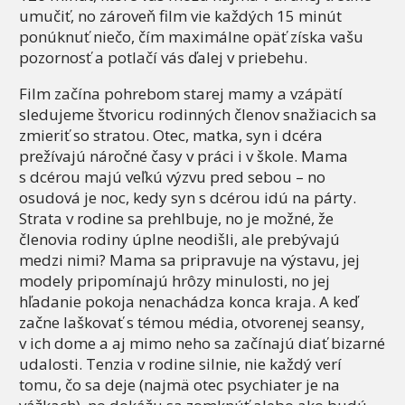
umučiť, no zároveň film vie každých 15 minút
ponúknuť niečo, čím maximálne opäť získa vašu
pozornosť a potlačí vás ďalej v priebehu.
Film začína pohrebom starej mamy a vzápätí
sledujeme štvoricu rodinných členov snažiacich sa
zmieriť so stratou. Otec, matka, syn i dcéra
prežívajú náročné časy v práci i v škole. Mama
s dcérou majú veľkú výzvu pred sebou – no
osudová je noc, kedy syn s dcérou idú na párty.
Strata v rodine sa prehlbuje, no je možné, že
členovia rodiny úplne neodišli, ale prebývajú
medzi nimi? Mama sa pripravuje na výstavu, jej
modely pripomínajú hrôzy minulosti, no jej
hľadanie pokoja nenachádza konca kraja. A keď
začne laškovať s témou média, otvorenej seansy,
v ich dome a aj mimo neho sa začínajú diať bizarné
udalosti. Tenzia v rodine silnie, nie každý verí
tomu, čo sa deje (najmä otec psychiater je na