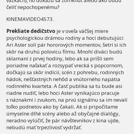
vážkach), no dokážu sa zomknúť alebo ako budú
čeliť nepochopenému?
KINEMAVIDEO4573.
Prekliate dedičstvo
je v oveľa väčšej miere
psychologickou drámou rodiny a hoci debutujúci
Ari Aster solí pár hororových momentov, šetrí si ich
skôr na druhú polovicu filmu. Mnohí diváci budú
sklamaní z prvej hodiny, lebo ak sa prišli sem
poriadne naľakať a rozsypať vrecká s popcornom,
dočkajú sa skôr indícií, scén z pohrebu, rodinných
hádok, nešťastných nehôd a vnútorného napätia
rodinného kvarteta. A časť publika sa tu bude asi
riadne nudiť, lebo hoci Aster vynikajúco pracuje
s náznakmi i zvukom, na prvú signálnu sa im nevalí
toľko podnetov ako by čakali. Ak si pripočítame
úmyselne dlhé scény alebo až obyčajné dialógy,
neradno vylúčiť, že pár návštevníkov z kina ujde,
nebudú mať trpezlivosť vydržať.