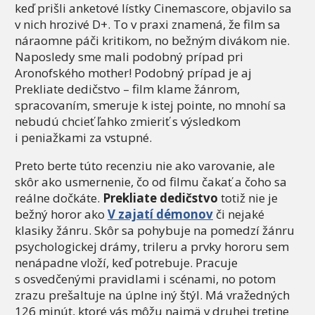
keď prišli anketové lístky Cinemascore, objavilo sa
v nich hrozivé D+. To v praxi znamená, že film sa
náraomne páči kritikom, no bežným divákom nie.
Naposledy sme mali podobný prípad pri
Aronofského mother! Podobný prípad je aj
Prekliate dedičstvo – film klame žánrom,
spracovaním, smeruje k istej pointe, no mnohí sa
nebudú chcieť ľahko zmieriť s výsledkom
i peniažkami za vstupné.
Preto berte túto recenziu nie ako varovanie, ale
skôr ako usmernenie, čo od filmu čakať a čoho sa
reálne dočkáte.
Prekliate dedičstvo
totiž nie je
bežný horor ako
V zajatí démonov
či nejaké
klasiky žánru. Skôr sa pohybuje na pomedzí žánru
psychologickej drámy, trileru a prvky hororu sem
nenápadne vloží, keď potrebuje. Pracuje
s osvedčenými pravidlami i scénami, no potom
zrazu prešaltuje na úplne iný štýl. Má vražedných
126 minút, ktoré vás môžu najmä v druhej tretine