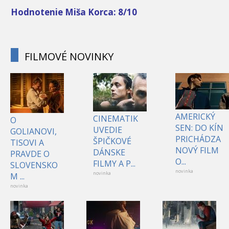
Hodnotenie Miša Korca: 8/10
FILMOVÉ NOVINKY
AMERICKÝ
CINEMATIK
O
SEN: DO KÍN
UVEDIE
GOLIANOVI,
PRICHÁDZA
ŠPIČKOVÉ
TISOVI A
NOVÝ FILM
DÁNSKE
PRAVDE O
O...
FILMY A P...
SLOVENSKO
novinka
novinka
M ...
novinka