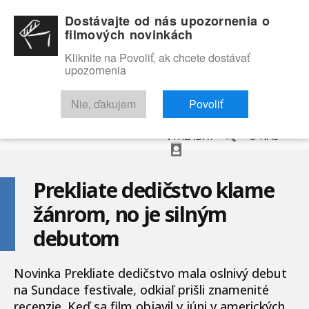
Dostávajte od nás upozornenia o
filmových novinkách
Kliknite na Povoliť, ak chcete dostávať
upozornenia
NOVINKY
RECENZIE
TRAILERY
FILMOVÁ DATABÁZA
Nie, ďakujem
Povoliť
VYHĽADAŤ
O NÁS
Prekliate dedičstvo klame
žánrom, no je silným
debutom
Novinka Prekliate dedičstvo mala oslnivý debut
na Sundace festivale, odkiaľ prišli znamenité
recenzie. Keď sa film objavil v júni v amerických