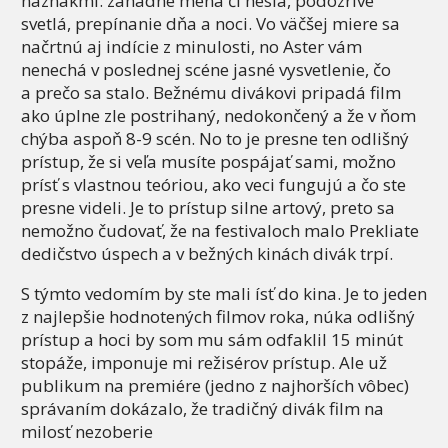
náznakmi: záhadné mená či heslá, podozrivé
svetlá, prepínanie dňa a noci. Vo väčšej miere sa
načrtnú aj indície z minulosti, no Aster vám
nenechá v poslednej scéne jasné vysvetlenie, čo
a prečo sa stalo. Bežnému divákovi pripadá film
ako úplne zle postrihaný, nedokončený a že v ňom
chýba aspoň 8-9 scén. No to je presne ten odlišný
prístup, že si veľa musíte pospájať sami, možno
prísť s vlastnou teóriou, ako veci fungujú a čo ste
presne videli. Je to prístup silne artový, preto sa
nemožno čudovať, že na festivaloch malo Prekliate
dedičstvo úspech a v bežných kinách divák trpí.
S týmto vedomím by ste mali ísť do kina. Je to jeden
z najlepšie hodnotených filmov roka, núka odlišný
prístup a hoci by som mu sám odfaklil 15 minút
stopáže, imponuje mi režisérov prístup. Ale už
publikum na premiére (jedno z najhorších vôbec)
správaním dokázalo, že tradičný divák film na
milosť nezoberie