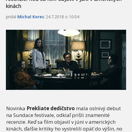
kinách
pridal
Michal Korec
24.7.2018 o 10:04
Novinka
Prekliate dedičstvo
mala oslnivý debut
na Sundace festivale, odkiaľ prišli znamenité
recenzie. Keď sa film objavil v júni v amerických
kinách, ďalšie kritiky ho vystrelili opäť do výšin, no