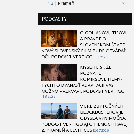
12 |
Prameň
7/10
PODCASTY
O GOLIANOVI, TISOVI
A PRAVDE O
SLOVENSKOM ŠTÁTE.
NOVÝ SLOVENSKÝ FILM BUDE OTVÁRAŤ
OČI. PODCAST VERTIGO
[8.8 2026]
MYSLÍTE SI, ŽE
POZNÁTE
KOMIKSOVÉ FILMY?
TÝCHTO DVANÁSŤ ADAPTÁCIÍ VÁS
MOŽNO PREKVAPÍ. PODCAST VERTIGO
[1.8 2026]
V ÉRE ZBYTOČNÝCH
BLOCKBUSTEROV JE
ODYSEA VÝNIMOČNÁ.
PODCAST VERTIGO AJ O FILMOCH KAVEJ
2, PRAMEŇ A LEVITICUS
[26.7 2026]