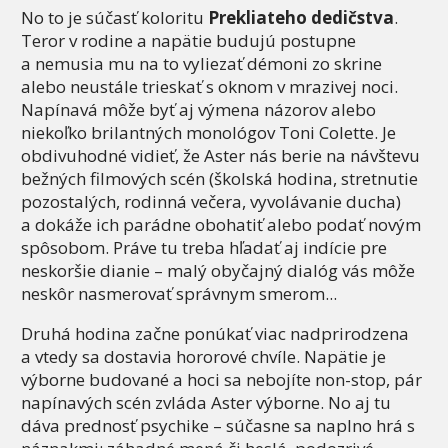
No to je súčasť koloritu
Prekliateho dedičstva
.
Teror v rodine a napätie budujú postupne
a nemusia mu na to vyliezať démoni zo skrine
alebo neustále trieskať s oknom v mrazivej noci.
Napínavá môže byť aj výmena názorov alebo
niekoľko brilantných monológov Toni Colette. Je
obdivuhodné vidieť, že Aster nás berie na návštevu
bežných filmových scén (školská hodina, stretnutie
pozostalých, rodinná večera, vyvolávanie ducha)
a dokáže ich parádne obohatiť alebo podať novým
spôsobom. Práve tu treba hľadať aj indície pre
neskoršie dianie – malý obyčajný dialóg vás môže
neskôr nasmerovať správnym smerom...
Druhá hodina začne ponúkať viac nadprirodzena
a vtedy sa dostavia hororové chvíle. Napätie je
výborne budované a hoci sa nebojíte non-stop, pár
napínavých scén zvláda Aster výborne. No aj tu
dáva prednosť psychike – súčasne sa naplno hrá s