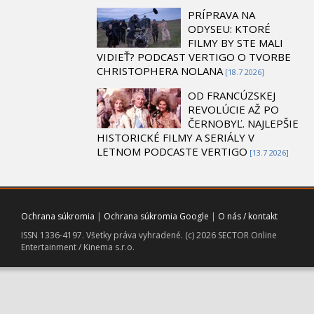
PRÍPRAVA NA
ODYSEU: KTORÉ
FILMY BY STE MALI
VIDIEŤ? PODCAST VERTIGO O TVORBE
CHRISTOPHERA NOLANA
[18.7 2026]
OD FRANCÚZSKEJ
REVOLÚCIE AŽ PO
ČERNOBYĽ. NAJLEPŠIE
HISTORICKÉ FILMY A SERIÁLY V
LETNOM PODCASTE VERTIGO
[13.7 2026]
Ochrana súkromia
|
Ochrana súkromia Google
|
O nás / kontakt
ISSN 1336-4197. Všetky práva vyhradené. (c) 2026 SECTOR Online
Entertainment / Kinema s.r.o.