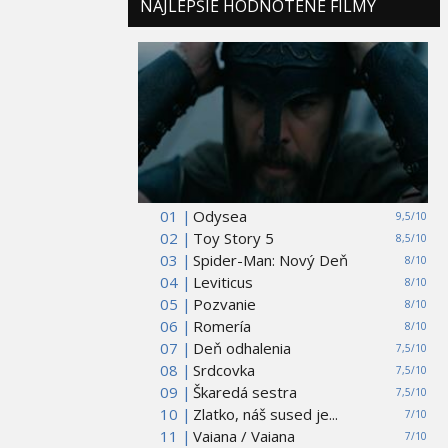
NAJLEPŠIE HODNOTENÉ FILMY
01 |
Odysea
9,5/10
02 |
Toy Story 5
8,5/10
03 |
Spider-Man: Nový Deň
8/10
04 |
Leviticus
8/10
05 |
Pozvanie
8/10
06 |
Romería
8/10
07 |
Deň odhalenia
7,5/10
08 |
Srdcovka
7,5/10
09 |
Škaredá sestra
7,5/10
10 |
Zlatko, náš sused je...
7/10
11 |
Vaiana / Vaiana
7/10