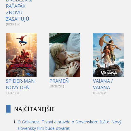
RAŤAFÁK
ZNOVU
ZASAHUJÚ
[RECENZIA ]
1
SPIDER-MAN:
PRAMEŇ
VAIANA /
NOVÝ DEŇ
VAIANA
[RECENZIA ]
[RECENZIA ]
[RECENZIA ]
NAJČÍTANEJŠIE
O Golianovi, Tisovi a pravde o Slovenskom štáte. Nový
slovenský film bude otvárať