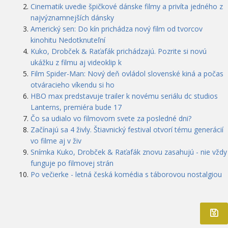
Cinematik uvedie špičkové dánske filmy a privíta jedného z
najvýznamnejších dánsky
Americký sen: Do kín prichádza nový film od tvorcov
kinohitu Nedotknuteľní
Kuko, Drobček & Raťafák prichádzajú. Pozrite si novú
ukážku z filmu aj videoklip k
Film Spider-Man: Nový deň ovládol slovenské kiná a počas
otváracieho víkendu si ho
HBO max predstavuje trailer k novému seriálu dc studios
Lanterns, premiéra bude 17
Čo sa udialo vo filmovom svete za posledné dni?
Začínajú sa 4 živly. Štiavnický festival otvorí tému generácií
vo filme aj v živ
Snímka Kuko, Drobček & Raťafák znovu zasahujú - nie vždy
funguje po filmovej strán
Po večierke - letná česká komédia s táborovou nostalgiou