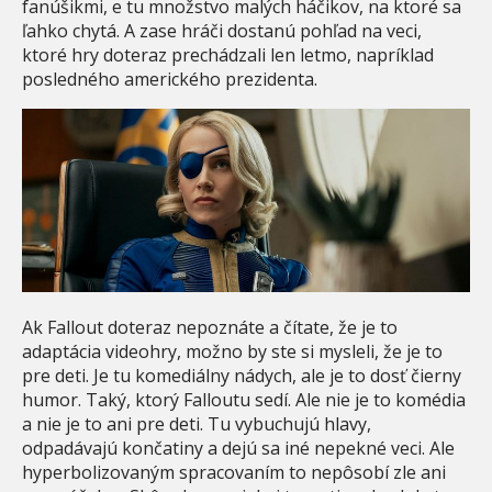
fanúšikmi, e tu množstvo malých háčikov, na ktoré sa
ľahko chytá. A zase hráči dostanú pohľad na veci,
ktoré hry doteraz prechádzali len letmo, napríklad
posledného amerického prezidenta.
Ak Fallout doteraz nepoznáte a čítate, že je to
adaptácia videohry, možno by ste si mysleli, že je to
pre deti. Je tu komediálny nádych, ale je to dosť čierny
humor. Taký, ktorý Falloutu sedí. Ale nie je to komédia
a nie je to ani pre deti. Tu vybuchujú hlavy,
odpadávajú končatiny a dejú sa iné nepekné veci. Ale
hyperbolizovaným spracovaním to nepôsobí zle ani