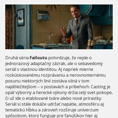
Druhá séria
Falloutu
potvrdzuje, že nejde o
jednorazový adaptačný zázrak, ale o sebavedomý
seriál s vlastnou identitou. Aj napriek mierne
rozkúskovanému rozprávaniu a nerovnomernému
posunu niektorých línií zostáva silná v tom
najdôležitejšom – v postavách a príbehoch. Casting je
opäť výborný a herecké výkony držia celý svet pokope,
či už ide o etablované tváre alebo nové prírastky.
Seriál si stále dokáže udržať napätie, atmosféru aj
tematickú hĺbku a zároveň rozširuje univerzum
spôsobom, ktorý funguje pre fanúšikov hier aj