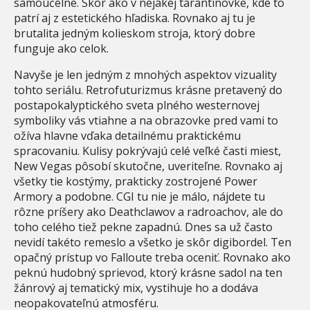
samoúčelne. Skôr ako v nejakej tarantinovke, kde to
patrí aj z estetického hľadiska. Rovnako aj tu je
brutalita jedným kolieskom stroja, ktorý dobre
funguje ako celok.
Navyše je len jedným z mnohých aspektov vizuality
tohto seriálu. Retrofuturizmus krásne pretavený do
postapokalyptického sveta plného westernovej
symboliky vás vtiahne a na obrazovke pred vami to
ožíva hlavne vďaka detailnému praktickému
spracovaniu. Kulisy pokrývajú celé veľké časti miest,
New Vegas pôsobí skutočne, uveriteľne. Rovnako aj
všetky tie kostýmy, prakticky zostrojené Power
Armory a podobne. CGI tu nie je málo, nájdete tu
rôzne príšery ako Deathclawov a radroachov, ale do
toho celého tiež pekne zapadnú. Dnes sa už často
nevidí takéto remeslo a všetko je skôr digibordel. Ten
opačný prístup vo Falloute treba oceniť. Rovnako ako
peknú hudobný sprievod, ktorý krásne sadol na ten
žánrový aj tematický mix, vystihuje ho a dodáva
neopakovateľnú atmosféru.