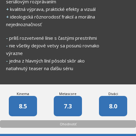
seriálovým rozprávaním
+
kvalitná výprava, praktické efekty a vizuál
+
ideologická rôznorodosť frakcií a morálna
nejednoznačnosť
-
príliš rozvetvené línie s častými prestrihmi
-
nie všetky dejové vetvy sa posunú rovnako
výrazne
-
jedna z hlavných línií pôsobí skôr ako
natiahnutý teaser na ďalšiu sériu
Kinema
Metascore
Diváci
8.5
7.3
8.0
Ohodnotiť