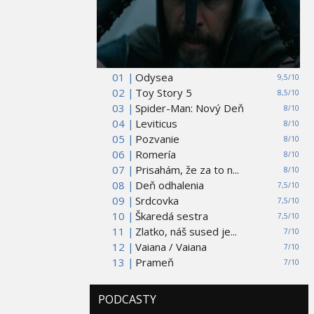
01 |
Odysea
9,5/10
02 |
Toy Story 5
8,5/10
03 |
Spider-Man: Nový Deň
8/10
04 |
Leviticus
8/10
05 |
Pozvanie
8/10
06 |
Romería
8/10
07 |
Prisahám, že za to n...
8/10
08 |
Deň odhalenia
7,5/10
09 |
Srdcovka
7,5/10
10 |
Škaredá sestra
7,5/10
11 |
Zlatko, náš sused je...
7/10
12 |
Vaiana / Vaiana
7/10
13 |
Prameň
7/10
PODCASTY