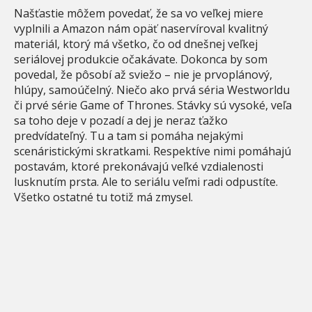
Našťastie môžem povedať, že sa vo veľkej miere
vyplnili a Amazon nám opäť naservíroval kvalitný
materiál, ktorý má všetko, čo od dnešnej veľkej
seriálovej produkcie očakávate. Dokonca by som
povedal, že pôsobí až sviežo – nie je prvoplánový,
hlúpy, samoúčelný. Niečo ako prvá séria Westworldu
či prvé série Game of Thrones. Stávky sú vysoké, veľa
sa toho deje v pozadí a dej je neraz ťažko
predvídateľný. Tu a tam si pomáha nejakými
scenáristickými skratkami. Respektíve nimi pomáhajú
postavám, ktoré prekonávajú veľké vzdialenosti
lusknutím prsta. Ale to seriálu veľmi radi odpustíte.
Všetko ostatné tu totiž má zmysel.