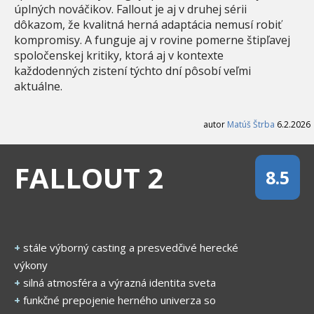
úplných nováčikov. Fallout je aj v druhej sérii
dôkazom, že kvalitná herná adaptácia nemusí robiť
kompromisy. A funguje aj v rovine pomerne štipľavej
spoločenskej kritiky, ktorá aj v kontexte
každodenných zistení týchto dní pôsobí veľmi
aktuálne.
autor
Matúš Štrba
6.2.2026
FALLOUT 2
8.5
+
stále výborný casting a presvedčivé herecké
výkony
+
silná atmosféra a výrazná identita sveta
+
funkčné prepojenie herného univerza so