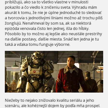
približujú, ako sa to všetko vlastne v minulosti
pokazilo a čo viedlo k zničeniu sveta. Výhradu mám
akurát k tomu, že nie je úplne jednoduché to sledovať
a tvorcovia s jednotlivými líniami možno až trochu píliš
žonglujú. Nenahneval by som sa, ak sa niektorá
epizóda venovala čisto len jednej, išla do hĺbky.
Pôsobilo by to možno aj lepšie ako neustále prestrihy
na ďalšie postavy, ďalšie miesta. Snáď len jedna je tu
taká a vďaka tomu funguje výborne.
Niežeby to nejako znižovalo kvalitu seriálu a jeho
scenáru, ale kohéznejší dojem by podľa mňa prospel.