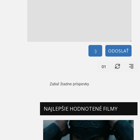
:)
ODOSLAŤ
01
Zatiaľ žiadne príspevky
NAJLEPŠIE HODNOTENÉ FILMY