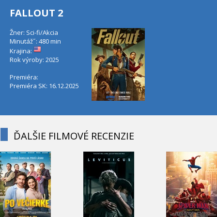
FALLOUT 2
Žner: Sci-fi/Akcia
Minutáž˝: 480 min
Krajina:
Rok výroby: 2025
Premiéra:
Premiéra SK: 16.12.2025
ĎALŠIE FILMOVÉ RECENZIE