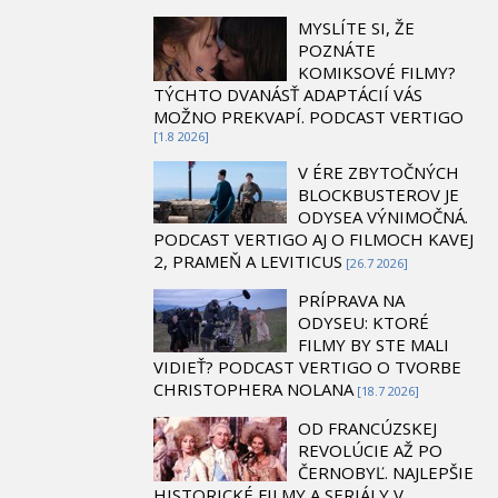
MYSLÍTE SI, ŽE
POZNÁTE
KOMIKSOVÉ FILMY?
TÝCHTO DVANÁSŤ ADAPTÁCIÍ VÁS
MOŽNO PREKVAPÍ. PODCAST VERTIGO
[1.8 2026]
V ÉRE ZBYTOČNÝCH
BLOCKBUSTEROV JE
ODYSEA VÝNIMOČNÁ.
PODCAST VERTIGO AJ O FILMOCH KAVEJ
2, PRAMEŇ A LEVITICUS
[26.7 2026]
PRÍPRAVA NA
ODYSEU: KTORÉ
FILMY BY STE MALI
VIDIEŤ? PODCAST VERTIGO O TVORBE
CHRISTOPHERA NOLANA
[18.7 2026]
OD FRANCÚZSKEJ
REVOLÚCIE AŽ PO
ČERNOBYĽ. NAJLEPŠIE
HISTORICKÉ FILMY A SERIÁLY V