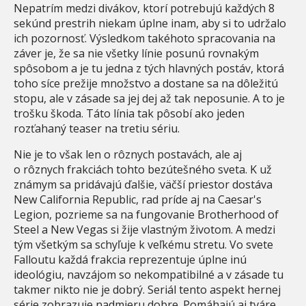
Nepatrím medzi divákov, ktorí potrebujú každých 8
sekúnd prestrih niekam úplne inam, aby si to udržalo
ich pozornosť. Výsledkom takéhoto spracovania na
záver je, že sa nie všetky línie posunú rovnakým
spôsobom a je tu jedna z tých hlavných postáv, ktorá
toho síce prežije množstvo a dostane sa na dôležitú
stopu, ale v zásade sa jej dej až tak neposunie. A to je
trošku škoda. Táto línia tak pôsobí ako jeden
rozťahaný teaser na tretiu sériu.
Nie je to však len o rôznych postavách, ale aj
o rôznych frakciách tohto bezútešného sveta. K už
známym sa pridávajú ďalšie, väčší priestor dostáva
New California Republic, rad príde aj na Caesar's
Legion, pozrieme sa na fungovanie Brotherhood of
Steel a New Vegas si žije vlastným životom. A medzi
tým všetkým sa schyľuje k veľkému stretu. Vo svete
Falloutu každá frakcia reprezentuje úplne inú
ideológiu, navzájom so nekompatibilné a v zásade tu
takmer nikto nie je dobrý. Seriál tento aspekt hernej
série zobrazuje nadmieru dobre. Pomáhajú aj tváre,