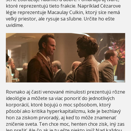
ktoré reprezentujú tieto frakcie. Napríklad Cézarove
légie reprezentuje Macaulay Culkin, ktorý síce nemá
veľký priestor, ale rysuje sa sľubne. Určite ho ešte
uvidíme.
Rovnako aj časti venované minulosti prezentujú rôzne
ideológie a môžete sa viac ponoriť do jednotlivých
korporácií, ktoré bojujú o moc spôsobom, ktorý
pôsobí ako kritika hyperkapitalizmu, kde je bezhlavý
hon za ziskom prvoradý, aj keď to môže znamenať
zničenie sveta. Ten chce moc, henten chce zisk, iný zas
len prežiť. Ale čo ak je tu ešte niekto iný? Nad každou