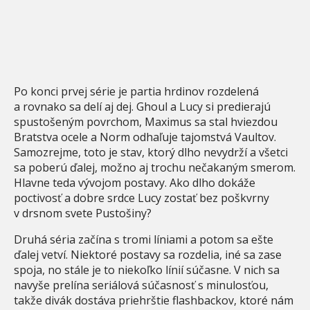
Po konci prvej série je partia hrdinov rozdelená
a rovnako sa delí aj dej. Ghoul a Lucy si predierajú
spustošeným povrchom, Maximus sa stal hviezdou
Bratstva ocele a Norm odhaľuje tajomstvá Vaultov.
Samozrejme, toto je stav, ktorý dlho nevydrží a všetci
sa poberú ďalej, možno aj trochu nečakaným smerom.
Hlavne teda vývojom postavy. Ako dlho dokáže
poctivosť a dobre srdce Lucy zostať bez poškvrny
v drsnom svete Pustošiny?
Druhá séria začína s tromi líniami a potom sa ešte
ďalej vetví. Niektoré postavy sa rozdelia, iné sa zase
spoja, no stále je to niekoľko línií súčasne. V nich sa
navyše prelína seriálová súčasnosť s minulosťou,
takže divák dostáva priehrštie flashbackov, ktoré nám