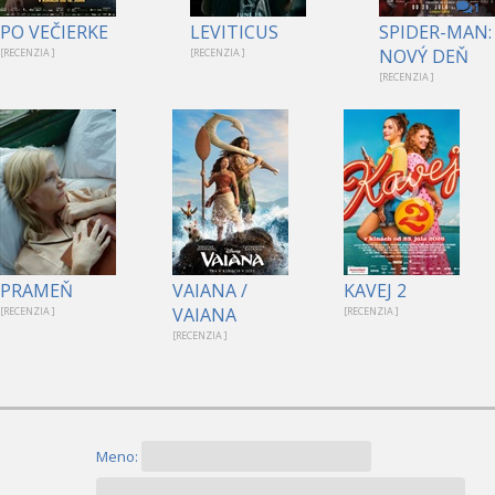
1
PO VEČIERKE
LEVITICUS
SPIDER-MAN:
NOVÝ DEŇ
[RECENZIA ]
[RECENZIA ]
[RECENZIA ]
PRAMEŇ
VAIANA /
KAVEJ 2
VAIANA
[RECENZIA ]
[RECENZIA ]
[RECENZIA ]
Meno: