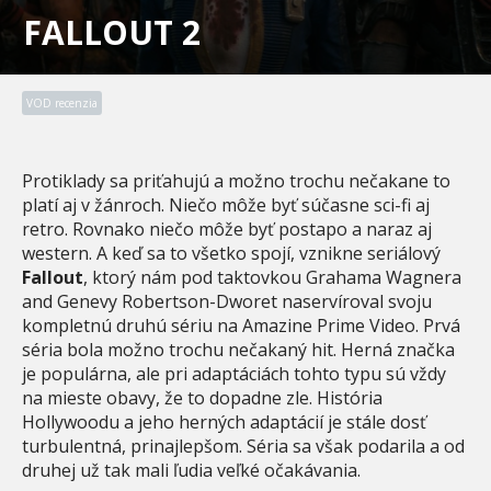
FALLOUT 2
VOD recenzia
Protiklady sa priťahujú a možno trochu nečakane to
platí aj v žánroch. Niečo môže byť súčasne sci-fi aj
retro. Rovnako niečo môže byť postapo a naraz aj
western. A keď sa to všetko spojí, vznikne seriálový
Fallout
, ktorý nám pod taktovkou Grahama Wagnera
and Genevy Robertson-Dworet naservíroval svoju
kompletnú druhú sériu na Amazine Prime Video. Prvá
séria bola možno trochu nečakaný hit. Herná značka
je populárna, ale pri adaptáciách tohto typu sú vždy
na mieste obavy, že to dopadne zle. História
Hollywoodu a jeho herných adaptácií je stále dosť
turbulentná, prinajlepšom. Séria sa však podarila a od
druhej už tak mali ľudia veľké očakávania.