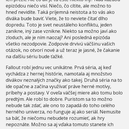
epizódou niečo visí. Niečo, čo cítite, ale možno to
hneď nevidíte. Taká príjemná neistota a to vás ako
diváka bude baviť. Viete, že to neviete čítať dlho
dopredu. Toto je svet neustáleho konfliktu, jeden
zanikne, iný zase vznikne. Niekto sa možno javí ako
zloduch, ale je ním naozaj? Ani posledná epizóda
všetko nezodpovie. Zodpovie drvivú väčšinu vašich
otázok, no otvorí nové a už teraz je jasné, že čakanie
na ďalšiu sériu bude ťažké.
Fallout robí jednu vec unikátne. Prvá séria, aj keď
vychádza z hernej histórie, namotala aj množstvo
divákov neznalých značky ako takej. Druhá séria na to
ide opačne a začína využívať práve herné motívy,
príbehy a postavy. V oveľa väčšej miere ako tomu bolo
predtým. Ale robí to dobre. Puristom sa to možno
nebude tak zdať, ale ono to zapadá do toho celého
herného univerza, no funguje aj ako seriál. Nemusíte
sa báť, že niečomu nebudete rozumieť, ak hry
nepoznáte. Možno sa aj vďaka tomuto stanete ich