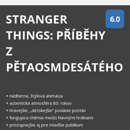
STRANGER
6.0
THINGS: PŘÍBĚHY
Z
PĚTAOSMDESÁTÉHO
+
nádherná, štýlová animácia
+
autentická atmosféra 80. rokov
+
hravejšie, „detskejšie“ podanie postáv
+
fungujúca chémia medzi hlavnými hrdinami
+
prístupnejšie aj pre mladšie publikum