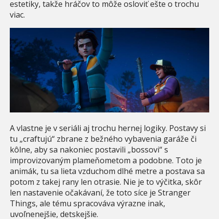
estetiky, takže hráčov to môže osloviť ešte o trochu
viac.
A vlastne je v seriáli aj trochu hernej logiky. Postavy si
tu „craftujú“ zbrane z bežného vybavenia garáže či
kôlne, aby sa nakoniec postavili „bossovi“ s
improvizovaným plameňometom a podobne. Toto je
animák, tu sa lieta vzduchom dlhé metre a postava sa
potom z takej rany len otrasie. Nie je to výčitka, skôr
len nastavenie očakávaní, že toto síce je Stranger
Things, ale tému spracováva výrazne inak,
uvoľnenejšie, detskejšie.