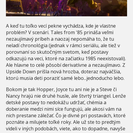
A keď tu toľko vecí pekne vychádza, kde je vlastne
problém? V scenári. Tales from '85 prináša veľmi
nezaujímavý príbeh a naozaj nepomáha to, že tu
neladí chronológia (jednak v rámci seriálu, ale tiež v
porovnaní so skutočným svetom, keď postavy
odkazujú na veci, ktoré na začiatku 1985 neexistovali).
Ale hlavne to celé pôsobí derivatívne a nezaujímavo. Z
Upside Down prišla nová hrozba, doteraz najväčšia,
ktorú musia deti poraziť samé lebo...jednoducho lebo.
Bokom je tak Hopper, Joyce tu ani nie je a Steve či
Nancy hrajú nie druhé husle, ale štvrtý triangel. Lenže
detské postavy to nedokážu udržať, chémia a
doberanie medzi nimi síce fungujú, ale akosi vám na
nich prestane záležať. Čo je divné pri postavách, ktoré
poznáte a milujete toľké roky. Ale už ste to predtým
videli v iných podobách, viete, ako to dopadne, navyše