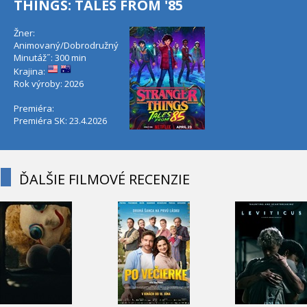
THINGS: TALES FROM '85
Žner:
Animovaný/Dobrodružný
Minutáž˝: 300 min
Krajina:
Rok výroby: 2026
Premiéra:
Premiéra SK: 23.4.2026
ĎALŠIE FILMOVÉ RECENZIE