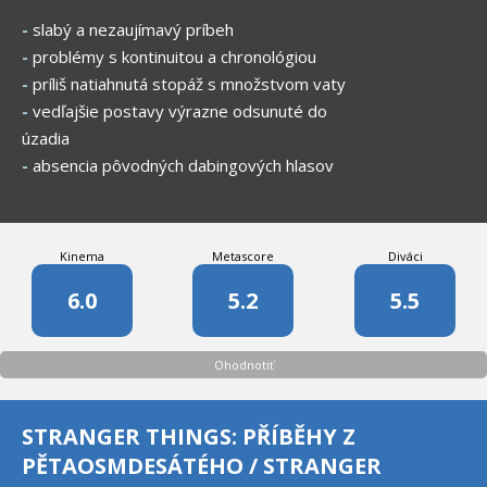
-
slabý a nezaujímavý príbeh
-
problémy s kontinuitou a chronológiou
-
príliš natiahnutá stopáž s množstvom vaty
-
vedľajšie postavy výrazne odsunuté do
úzadia
-
absencia pôvodných dabingových hlasov
Kinema
Metascore
Diváci
6.0
5.2
5.5
Ohodnotiť
STRANGER THINGS: PŘÍBĚHY Z
PĚTAOSMDESÁTÉHO / STRANGER