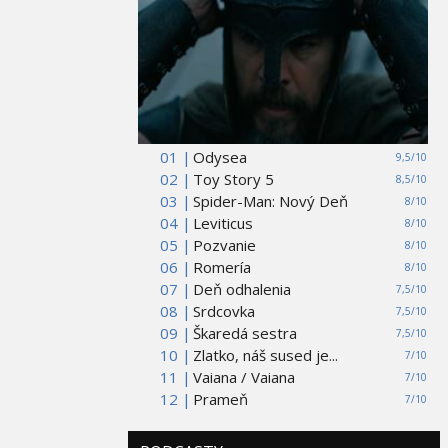
01 |
Odysea
9,5/10
02 |
Toy Story 5
8,5/10
03 |
Spider-Man: Nový Deň
8/10
04 |
Leviticus
8/10
05 |
Pozvanie
8/10
06 |
Romería
8/10
07 |
Deň odhalenia
7,5/10
08 |
Srdcovka
7,5/10
09 |
Škaredá sestra
7,5/10
10 |
Zlatko, náš sused je...
7/10
11 |
Vaiana / Vaiana
7/10
12 |
Prameň
7/10