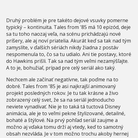
Druhý problém je pre takéto dejové vsuvky pomerne
typický – kontinuita. Tales from '85 má 10 epizód, deje
sa tu toho naozaj veľa, na scénu prichádzajú nové
príšery, ale aj noví priatelia. Akurát keď sa tak nad tým
zamyslíte, v ďalších sériách nikdy žiadna z postáv
nespomenula to, čo sa tu udialo. Ani tie postavy, ktoré
do Hawkins prišli. Tak sa nad tým veľmi nezamýšľajte.
A to je, bohužiaľ, prípad pre celý seriál ako taký.
Nechcem ale začínať negatívne, tak poďme na to
dobré. Tales from '85 je asi najkrajší animovaný
projekt posledných rokov. Je tu tak krásne a živo
zobrazený celý svet, že sa na seriál jednoducho
neviete vynadívať. Nie je to taká tá tuctová Disney
animácia, ale je to veľmi pekne štylizované, detailné,
bohaté a štýlové. Na prvý pohľad seriál zaujme a
možno aj vďaka tomu drží aj vtedy, keď to samotný
obsah nezvláda. Je v tom možno trochu akoby hernej