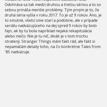
Odohráva sa tak medzi druhou a treťou sériou a to so
sebou prináša menšie problémy. Tým prvým je to, že
druhá séria vyšla v roku 2017. To je už 9 rokov. Áno, je
to smutné, všetci sme starí a podobne, ale v prípade
seriálu nadväzujúceho na dej spred 9 rokov by bolo
fajn, ak by tu bola napríklad nejaká rekapitulácia
alebo niečo. Nie je tu nič, divák je v tom trochu
stratený. Stranger Things mám fakt rád, ale fakt si
nepamätám detaily toho, na čo konkrétne Tales from
'85 nadväzuje.