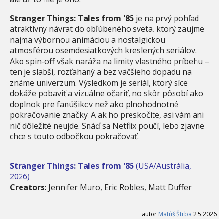
Stranger Things: Tales from '85
je na prvý pohľad
atraktívny návrat do obľúbeného sveta, ktorý zaujme
najmä výbornou animáciou a nostalgickou
atmosférou osemdesiatkových kreslených seriálov.
Ako spin-off však naráža na limity vlastného príbehu –
ten je slabší, rozťahaný a bez väčšieho dopadu na
známe univerzum. Výsledkom je seriál, ktorý síce
dokáže pobaviť a vizuálne očariť, no skôr pôsobí ako
doplnok pre fanúšikov než ako plnohodnotné
pokračovanie značky. A ak ho preskočíte, asi vám ani
nič dôležité neujde. Snáď sa Netflix poučí, lebo zjavne
chce s touto odbočkou pokračovať.
Stranger Things: Tales from '85
(USA/Austrália,
2026)
Creators:
Jennifer Muro, Eric Robles, Matt Duffer
autor
Matúš Štrba
2.5.2026