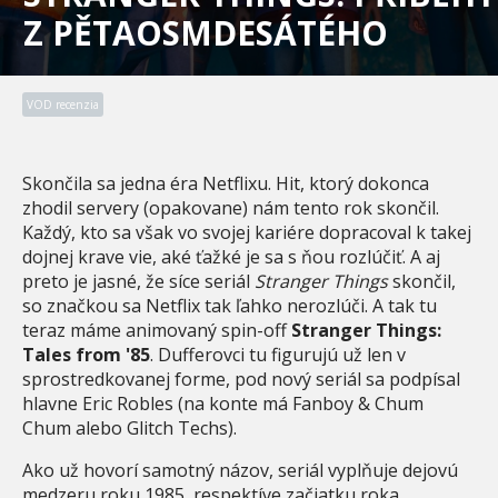
Z PĚTAOSMDESÁTÉHO
VOD recenzia
Skončila sa jedna éra Netflixu. Hit, ktorý dokonca
zhodil servery (opakovane) nám tento rok skončil.
Každý, kto sa však vo svojej kariére dopracoval k takej
dojnej krave vie, aké ťažké je sa s ňou rozlúčiť. A aj
preto je jasné, že síce seriál
Stranger Things
skončil,
so značkou sa Netflix tak ľahko nerozlúči. A tak tu
teraz máme animovaný spin-off
Stranger Things:
Tales from '85
. Dufferovci tu figurujú už len v
sprostredkovanej forme, pod nový seriál sa podpísal
hlavne Eric Robles (na konte má Fanboy & Chum
Chum alebo Glitch Techs).
Ako už hovorí samotný názov, seriál vyplňuje dejovú
medzeru roku 1985, respektíve začiatku roka.