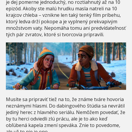
je dej pomerne jednoduchý, no roztiahnutý až na 10
epizód. Akoby ste malú hrudku masla natreli na 10
krajcov chleba – vznikne len taký tenký film príbehu,
ktorý ledva drží pokope a je vyplnený prekvapivým
množstvom vaty. Nepomáha tomu ani predvídateľnosť
tých pár zvratov, ktoré si tvorcovia pripravili.
Musíte sa pripraviť tiež na to, že známe tváre hovoria
neznámymi hlasmi. Do dabingového štúdia sa nevrátil
jediný herec z hlavného seriálu. Nemôžem povedať, že
by tu herci odviedli zlú prácu, ale je to ako keď
obľúbená kapela zmení speváka. Znie to povedome,
ale už to nie je ono.