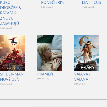
KUKO,
PO VEČIERKE
LEVITICUS
DROBČEK &
[RECENZIA ]
[RECENZIA ]
RAŤAFÁK
ZNOVU
ZASAHUJÚ
[RECENZIA ]
1
SPIDER-MAN:
PRAMEŇ
VAIANA /
NOVÝ DEŇ
VAIANA
[RECENZIA ]
[RECENZIA ]
[RECENZIA ]