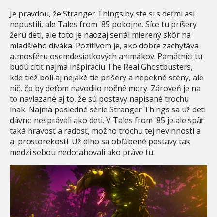
Je pravdou, že Stranger Things by ste si s deťmi asi
nepustili, ale Tales from '85 pokojne. Síce tu príšery
žerú deti, ale toto je naozaj seriál mierený skôr na
mladšieho diváka. Pozitívom je, ako dobre zachytáva
atmosféru osemdesiatkových animákov. Pamätníci tu
budú cítiť najmä inšpiráciu The Real Ghostbusters,
kde tiež boli aj nejaké tie príšery a nepekné scény, ale
nič, čo by deťom navodilo nočné mory. Zároveň je na
to naviazané aj to, že sú postavy napísané trochu
inak. Najmä posledné série Stranger Things sa už deti
dávno nesprávali ako deti. V Tales from '85 je ale späť
taká hravosť a radosť, možno trochu tej nevinnosti a
aj prostorekosti. Už dlho sa obľúbené postavy tak
medzi sebou nedoťahovali ako práve tu.