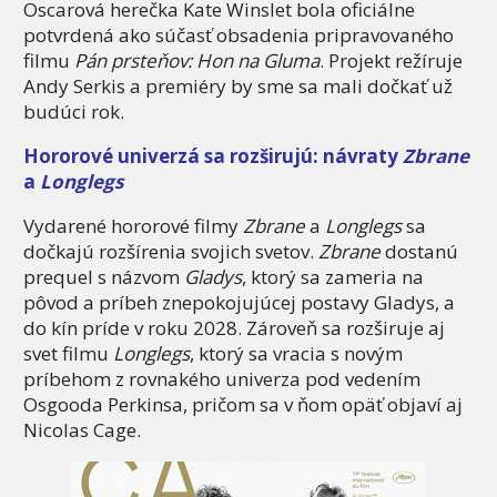
Oscarová herečka Kate Winslet bola oficiálne
potvrdená ako súčasť obsadenia pripravovaného
filmu
Pán prsteňov: Hon na Gluma
. Projekt režíruje
Andy Serkis a premiéry by sme sa mali dočkať už
budúci rok.
Hororové univerzá sa rozširujú: návraty
Zbrane
a
Longlegs
Vydarené hororové filmy
Zbrane
a
Longlegs
sa
dočkajú rozšírenia svojich svetov.
Zbrane
dostanú
prequel s názvom
Gladys
, ktorý sa zameria na
pôvod a príbeh znepokojujúcej postavy Gladys, a
do kín príde v roku 2028. Zároveň sa rozširuje aj
svet filmu
Longlegs
, ktorý sa vracia s novým
príbehom z rovnakého univerza pod vedením
Osgooda Perkinsa, pričom sa v ňom opäť objaví aj
Nicolas Cage.