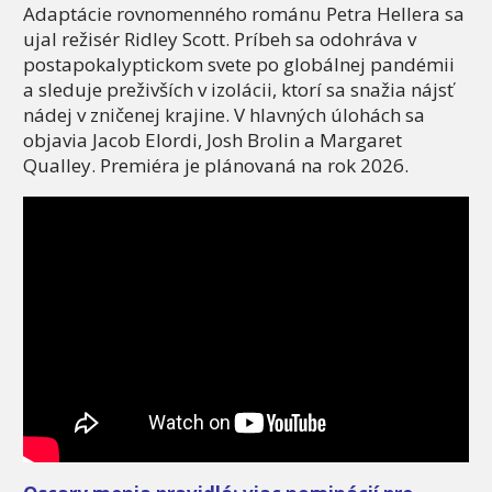
Adaptácie rovnomenného románu Petra Hellera sa
ujal režisér Ridley Scott. Príbeh sa odohráva v
postapokalyptickom svete po globálnej pandémii
a sleduje preživších v izolácii, ktorí sa snažia nájsť
nádej v zničenej krajine. V hlavných úlohách sa
objavia Jacob Elordi, Josh Brolin a Margaret
Qualley. Premiéra je plánovaná na rok 2026.