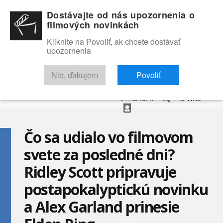
Dostávajte od nás upozornenia o
filmových novinkách
Kliknite na Povoliť, ak chcete dostávať
upozornenia
NOVINKY
RECENZIE
TRAILERY
FILMOVÁ DATABÁZA
Nie, ďakujem
Povoliť
VYHĽADAŤ
O NÁS
Čo sa udialo vo filmovom
svete za posledné dni?
Ridley Scott pripravuje
postapokalyptickú novinku
a Alex Garland prinesie