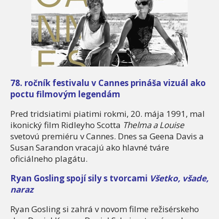
78. ročník festivalu v Cannes prináša vizuál ako
poctu filmovým legendám
Pred tridsiatimi piatimi rokmi, 20. mája 1991, mal
ikonický film Ridleyho Scotta
Thelma a Louise
svetovú premiéru v Cannes. Dnes sa Geena Davis a
Susan Sarandon vracajú ako hlavné tváre
oficiálneho plagátu.
Ryan Gosling spojí sily s tvorcami
Všetko, všade,
naraz
Ryan Gosling si zahrá v novom filme režisérskeho