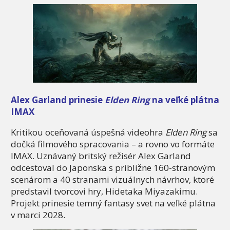
Alex Garland prinesie
Elden Ring
na veľké plátna
IMAX
Kritikou oceňovaná úspešná videohra
Elden Ring
sa
dočká filmového spracovania – a rovno vo formáte
IMAX. Uznávaný britský režisér Alex Garland
odcestoval do Japonska s približne 160-stranovým
scenárom a 40 stranami vizuálnych návrhov, ktoré
predstavil tvorcovi hry, Hidetaka Miyazakimu.
Projekt prinesie temný fantasy svet na veľké plátna
v marci 2028.