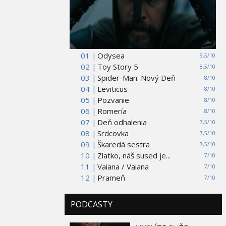
01 |
Odysea
9,5/10
02 |
Toy Story 5
8,5/10
03 |
Spider-Man: Nový Deň
8/10
04 |
Leviticus
8/10
05 |
Pozvanie
8/10
06 |
Romería
8/10
07 |
Deň odhalenia
7,5/10
08 |
Srdcovka
7,5/10
09 |
Škaredá sestra
7,5/10
10 |
Zlatko, náš sused je...
7/10
11 |
Vaiana / Vaiana
7/10
12 |
Prameň
7/10
PODCASTY