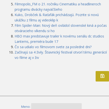
Filmopolis_FM o 21. ročníku Cinematiku a headlineroch
programu divácky najväčšieho
Kuko, Drobček & Raťafák prichádzajú. Pozrite si novú
ukážku z filmu aj videoklip k
Film Spider-Man: Nový deň ovládol slovenské kiná a počas
otváracieho víkendu si ho
HBO max predstavuje trailer k novému seriálu dc studios
Lanterns, premiéra bude 17
Čo sa udialo vo filmovom svete za posledné dni?
Začínajú sa 4 živly. Štiavnický festival otvorí tému generácií
vo filme aj v živ
Meno: