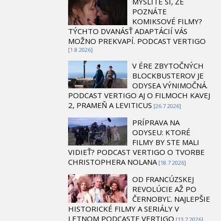
MYSLÍTE SI, ŽE
POZNÁTE
KOMIKSOVÉ FILMY?
TÝCHTO DVANÁSŤ ADAPTÁCIÍ VÁS
MOŽNO PREKVAPÍ. PODCAST VERTIGO
[1.8 2026]
V ÉRE ZBYTOČNÝCH
BLOCKBUSTEROV JE
ODYSEA VÝNIMOČNÁ.
PODCAST VERTIGO AJ O FILMOCH KAVEJ
2, PRAMEŇ A LEVITICUS
[26.7 2026]
PRÍPRAVA NA
ODYSEU: KTORÉ
FILMY BY STE MALI
VIDIEŤ? PODCAST VERTIGO O TVORBE
CHRISTOPHERA NOLANA
[18.7 2026]
OD FRANCÚZSKEJ
REVOLÚCIE AŽ PO
ČERNOBYĽ. NAJLEPŠIE
HISTORICKÉ FILMY A SERIÁLY V
LETNOM PODCASTE VERTIGO
[13.7 2026]