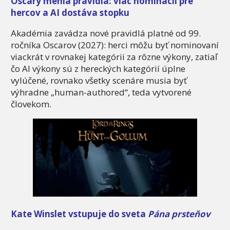
Oscary menia pravidlá: viac nominácií pre
hercov a AI dostáva stopku
Akadémia zavádza nové pravidlá platné od 99.
ročníka Oscarov (2027): herci môžu byť nominovaní
viackrát v rovnakej kategórii za rôzne výkony, zatiaľ
čo AI výkony sú z hereckých kategórií úplne
vylúčené, rovnako všetky scenáre musia byť
výhradne „human-authored“, teda vytvorené
človekom.
Kate Winslet vstupuje do sveta
Pána prsteňov