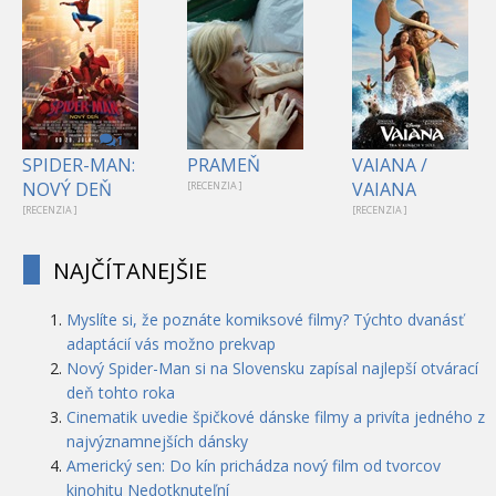
1
SPIDER-MAN:
PRAMEŇ
VAIANA /
NOVÝ DEŇ
VAIANA
[RECENZIA ]
[RECENZIA ]
[RECENZIA ]
NAJČÍTANEJŠIE
Myslíte si, že poznáte komiksové filmy? Týchto dvanásť
adaptácií vás možno prekvap
Nový Spider-Man si na Slovensku zapísal najlepší otvárací
deň tohto roka
Cinematik uvedie špičkové dánske filmy a privíta jedného z
najvýznamnejších dánsky
Americký sen: Do kín prichádza nový film od tvorcov
kinohitu Nedotknuteľní