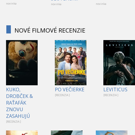
novinka
novinka
novinka
NOVÉ FILMOVÉ RECENZIE
KUKO,
PO VEČIERKE
LEVITICUS
DROBČEK &
[RECENZIA ]
[RECENZIA ]
RAŤAFÁK
ZNOVU
ZASAHUJÚ
[RECENZIA ]