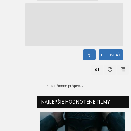
:)
ODOSLAŤ
01
Zatiaľ žiadne príspevky
NAJLEPŠIE HODNOTENÉ FILMY