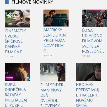
FILMOVÉ NOVINKY
AMERICKÝ
ČO SA
CINEMATIK
SEN: DO KÍN
UDIALO VO
UVEDIE
PRICHÁDZA
FILMOVOM
ŠPIČKOVÉ
NOVÝ FILM
SVETE ZA
DÁNSKE
O...
POSLEDNÉ...
FILMY A P...
novinka
novinka
novinka
KUKO,
HBO MAX
FILM SPIDER-
DROBČEK &
PREDSTAVUJ
MAN: NOVÝ
RAŤAFÁK
E TRAILER K
DEŇ
PRICHÁDZAJ
NOVÉMU
OVLÁDOL
Ú. POZRI...
SERIÁ...
SLOVENSK...