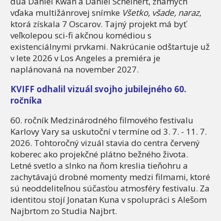
dua Daniel Kwan a Daniel Scheinert, známych
vďaka multižánrovej snímke
Všetko, všade, naraz
,
ktorá získala 7 Oscarov. Tajný projekt má byť
veľkolepou sci-fi akčnou komédiou s
existenciálnymi prvkami. Nakrúcanie odštartuje už
v lete 2026 v Los Angeles a premiéra je
naplánovaná na november 2027.
KVIFF odhalil vizuál svojho jubilejného 60.
ročníka
60. ročník Medzinárodného filmového festivalu
Karlovy Vary sa uskutoční v termíne od 3. 7. - 11. 7.
2026. Tohtoročný vizuál stavia do centra červený
koberec ako projekčné plátno bežného života.
Letné svetlo a slnko na ňom kreslia tieňohru a
zachytávajú drobné momenty medzi filmami, ktoré
sú neoddeliteľnou súčasťou atmosféry festivalu. Za
identitou stojí Jonatan Kuna v spolupráci s Alešom
Najbrtom zo Studia Najbrt.