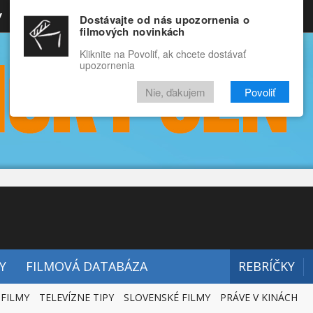
y
Rozprávky
Funny
Docu
Dostávajte od nás upozornenia o
filmových novinkách
RECENZIE
VIDEÁ
FILMY
Kliknite na Povoliť, ak chcete dostávať
upozornenia
Nie, ďakujem
Povoliť
Y
FILMOVÁ DATABÁZA
REBRÍČKY
 FILMY
TELEVÍZNE TIPY
SLOVENSKÉ FILMY
PRÁVE V KINÁCH