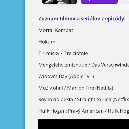
Zoznam filmov a seriálov z epizódy:
Mortal Kombat
Hokum
Tri misky / Tre ciotole
Mengeleho zmiznutie / Das Verschwinde
Widow's Bay (AppleTV+)
Muž v ohni / Man on Fire (Netflix)
Rovno do pekla / Straight to Hell (Netflix
Hulk Hogan: Pravý Američan / Hulk Hoga