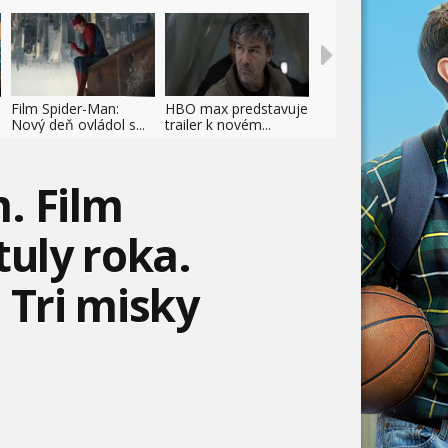
Film Spider-Man:
HBO max predstavuje
Nový deň ovládol s...
trailer k novém...
. Film
tuly roka.
 Tri misky