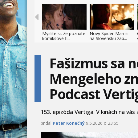
Myslíte si, že poznáte
Nový Spider-Man si
komiksové fi...
na Slovensku zap...
Fašizmus sa n
Mengeleho zmi
Podcast Verti
153. epizóda Vertiga. V kinách na vás
pridal
Peter Konečný
9.5.2026 o 23:55