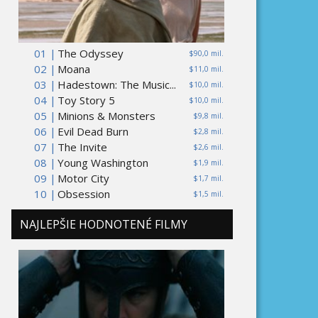
01 |
The Odyssey
$90,0 mil.
02 |
Moana
$11,0 mil.
03 |
Hadestown: The Music...
$10,0 mil.
04 |
Toy Story 5
$10,0 mil.
05 |
Minions & Monsters
$9,8 mil.
06 |
Evil Dead Burn
$2,8 mil.
07 |
The Invite
$2,6 mil.
08 |
Young Washington
$1,9 mil.
09 |
Motor City
$1,7 mil.
10 |
Obsession
$1,5 mil.
NAJLEPŠIE HODNOTENÉ FILMY