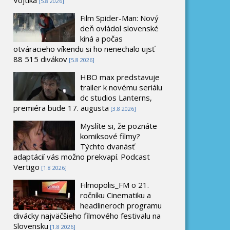
[5.8 2026]
Film Spider-Man: Nový
deň ovládol slovenské
kiná a počas
otváracieho víkendu si ho nenechalo ujsť
88 515 divákov
[5.8 2026]
HBO max predstavuje
trailer k novému seriálu
dc studios Lanterns,
premiéra bude 17. augusta
[3.8 2026]
Myslíte si, že poznáte
komiksové filmy?
Týchto dvanásť
adaptácií vás možno prekvapí. Podcast
Vertigo
[1.8 2026]
Filmopolis_FM o 21.
ročníku Cinematiku a
headlineroch programu
divácky najväčšieho filmového festivalu na
Slovensku
[1.8 2026]