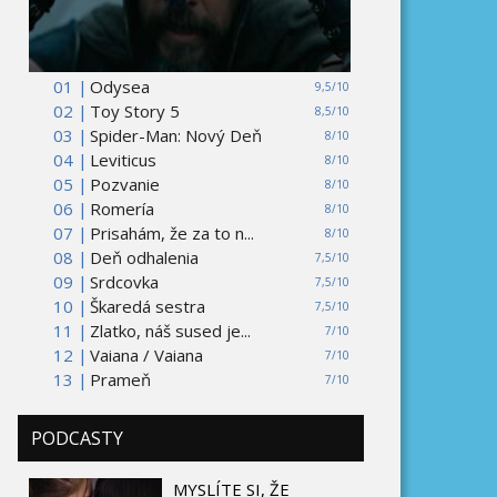
01 |
Odysea
9,5/10
02 |
Toy Story 5
8,5/10
03 |
Spider-Man: Nový Deň
8/10
04 |
Leviticus
8/10
05 |
Pozvanie
8/10
06 |
Romería
8/10
07 |
Prisahám, že za to n...
8/10
08 |
Deň odhalenia
7,5/10
09 |
Srdcovka
7,5/10
10 |
Škaredá sestra
7,5/10
11 |
Zlatko, náš sused je...
7/10
12 |
Vaiana / Vaiana
7/10
13 |
Prameň
7/10
PODCASTY
MYSLÍTE SI, ŽE