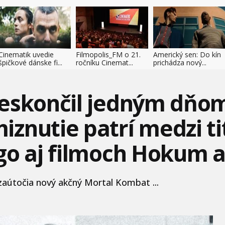
Cinematik uvedie
Filmopolis_FM o 21.
Americký sen: Do kín
špičkové dánske fi...
ročníku Cinemat...
prichádza nový...
eskončil jedným dňom
znutie patrí medzi ti
go aj filmoch Hokum a
 zaútočia nový akčný Mortal Kombat ...