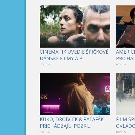
CINEMATIK UVEDIE ŠPIČKOVÉ
AMERICK
DÁNSKE FILMY A P...
PRICHÁD
novinka
novinka
KUKO, DROBČEK & RAŤAFÁK
FILM S
PRICHÁDZAJÚ. POZRI...
OVLÁDOL
novinka
novinka