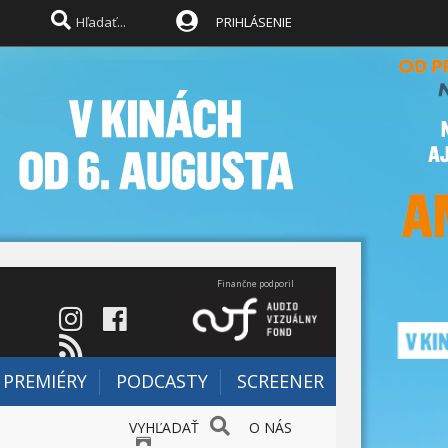
PRIHLÁSENIE
Finančne podporil
PREMIÉRY
PODCASTY
SCREENER
VYHĽADAŤ
O NÁS