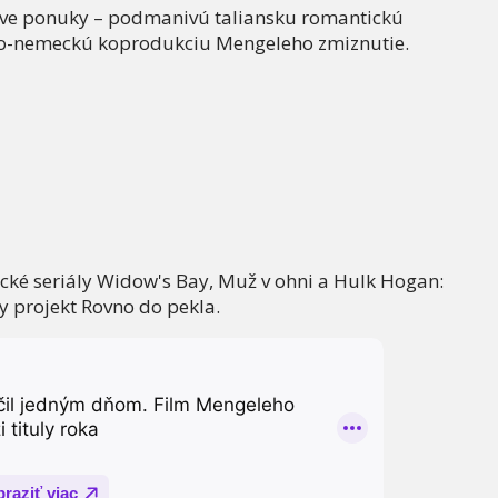
ve ponuky – podmanivú taliansku romantickú
ko-nemeckú koprodukciu Mengeleho zmiznutie.
cké seriály Widow's Bay, Muž v ohni a Hulk Hogan:
y projekt Rovno do pekla.