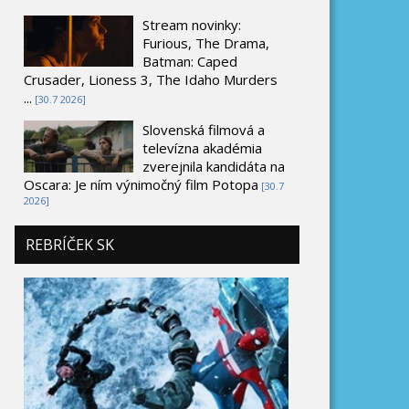
Stream novinky:
Furious, The Drama,
Batman: Caped
Crusader, Lioness 3, The Idaho Murders
...
[30.7 2026]
Slovenská filmová a
televízna akadémia
zverejnila kandidáta na
Oscara: Je ním výnimočný film Potopa
[30.7
2026]
REBRÍČEK SK