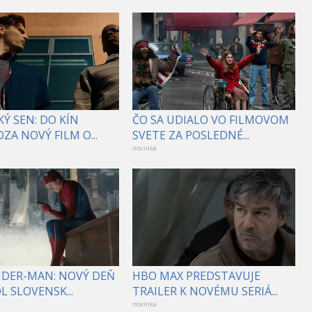
Ý SEN: DO KÍN
ČO SA UDIALO VO FILMOVOM
ZA NOVÝ FILM O...
SVETE ZA POSLEDNÉ...
novinka
PIDER-MAN: NOVÝ DEŇ
HBO MAX PREDSTAVUJE
 SLOVENSK...
TRAILER K NOVÉMU SERIÁ...
novinka