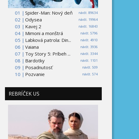
01 |
Spider-Man: Nový deň
návšt. 89634
02 |
Odysea
návšt. 19964
03 |
Kavej 2
návšt. 16843
04 |
Mimoni a monštrá
návšt. 5796
05 |
Labková patrola: Din...
návšt. 4910
06 |
Vaiana
návšt. 3936
07 |
Toy Story 5: Príbeh ...
návšt. 3344
08 |
Bardotky
návšt. 1101
09 |
Posadnutosť
návšt. 509
10 |
Pozvanie
návšt. 574
REBRÍČEK US