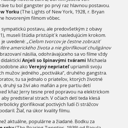
ráve tu bol gangster po prvý raz hlavnou postavou.
ew Yorku
(The Lights of New York, 1928, r. Bryan
plne hovoreným filmom vôbec.
o sympatickú postavu, ale predovšetkým z obavy
, museli štúdia pristúpiť k nasledujúcim krokom.
je uvedené: „
Cieľom tvorcov je čestne zobraziť
sfére amerického života a nie glorifikovať chuligánov
obrazovaní násilia, odohrávajúceho sa vo filme vždy
 didaktickí
Anjeli so špinavými tvárami
Michaela
rí podobne ako
Verejný nepriateľ
upriamili svoju
ch mužov: jedného „poctiváka“, druhého gangstra.
ratov, tu sa jednalo o priateľov, ktorých životné
m, druhý sa živí ako mafián a pre partiu detí
, keď kňaz Jerry tesne pred popravou na elektrickom
by predstieral strach. V očiach detí teda klesá
bolicky glorifikovať poctivých ľudí či strážcov
daril. Žiaľ, na úkor kvality filmu.
než aktuálne, populárne a žiadané. Bodku za
e roky
(The Roaring Twenties, 1939) od Raoula