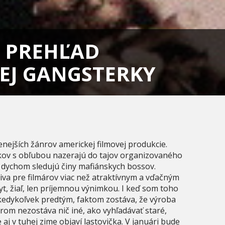
Ý PREHĽAD
J GANGSTERKY
nejších žánrov americkej filmovej produkcie.
kov s obľubou nazerajú do tajov organizovaného
m dychom sledujú činy mafiánskych bossov.
iva pre filmárov viac než atraktívnym a vďačným
t, žiaľ, len príjemnou výnimkou. I keď som toho
kedykoľvek predtým, faktom zostáva, že výroba
om nezostáva nič iné, ako vyhľadávať staré,
aj v tuhej zime objaví lastovička. V januári bude