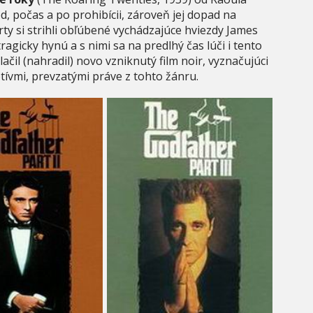
d, počas a po prohibícii, zároveň jej dopad na
rty si strihli obľúbené vychádzajúce hviezdy James
gicky hynú a s nimi sa na predlhý čas lúči i tento
lačil (nahradil) novo vzniknutý film noir, vyznačujúci
ívmi, prevzatými práve z tohto žánru.