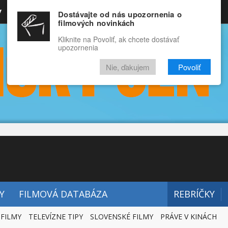
y
Rozprávky
Funny
Docu
Dostávajte od nás upozornenia o
filmových novinkách
RECENZIE
VIDEÁ
FILMY
Kliknite na Povoliť, ak chcete dostávať
upozornenia
Nie, ďakujem
Povoliť
Y
FILMOVÁ DATABÁZA
REBRÍČKY
 FILMY
TELEVÍZNE TIPY
SLOVENSKÉ FILMY
PRÁVE V KINÁCH