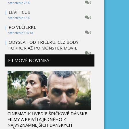
0
hodnotenie 7/10
|
LEVITICUS
0
hodnotenie 8/10
|
PO VEČIERKE
0
hodnotenie 6,5/10
|
ODYSEA - OD TRILERU, CEZ BODY
HORROR AŽ PO MONSTER MOVIE
0
FILMOVÉ NOVINKY
CINEMATIK UVEDIE ŠPIČKOVÉ DÁNSKE
FILMY A PRIVÍTA JEDNÉHO Z
NAJVÝZNAMNEJŠÍCH DÁNSKYCH