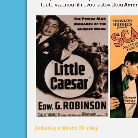
touto vzácnou filmovou lastovičkou
Amer
Začiatky a slávne 30. roky