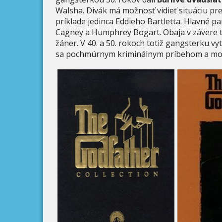
Walsha. Divák má možnosť vidieť situáciu pre
príklade jedinca Eddieho Bartletta. Hlavné pa
Cagney a Humphrey Bogart. Obaja v závere tra
žáner. V 40. a 50. rokoch totiž gangsterku vyt
sa pochmúrnym kriminálnym príbehom a mot