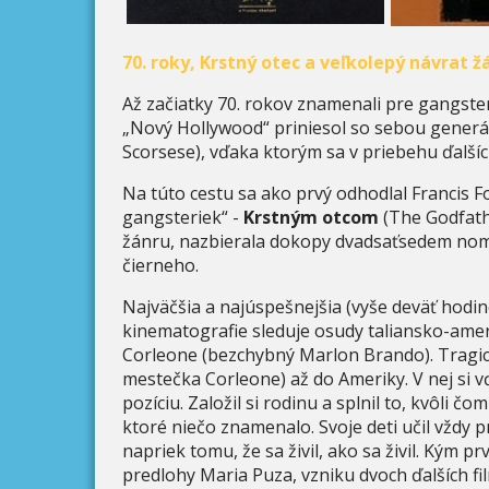
70. roky, Krstný otec a veľkolepý návrat ž
Až začiatky 70. rokov znamenali pre gangsters
„Nový Hollywood“ priniesol so sebou generá
Scorsese), vďaka ktorým sa v priebehu ďalšíc
Na túto cestu sa ako prvý odhodlal Francis 
gangsteriek“ -
Krstným otcom
(The Godfathe
žánru, nazbierala dokopy dvadsaťsedem nom
čierneho.
Najväčšia a najúspešnejšia (vyše deväť hodin
kinematografie sleduje osudy taliansko-amer
Corleone (bezchybný Marlon Brando). Tragický
mestečka Corleone) až do Ameriky. V nej si vď
pozíciu. Založil si rodinu a splnil to, kvôli č
ktoré niečo znamenalo. Svoje deti učil vždy
napriek tomu, že sa živil, ako sa živil. Kým pr
predlohy Maria Puza, vzniku dvoch ďalších fi