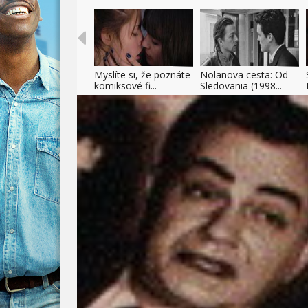
Myslíte si, že poznáte
Nolanova cesta: Od
komiksové fi...
Sledovania (1998...