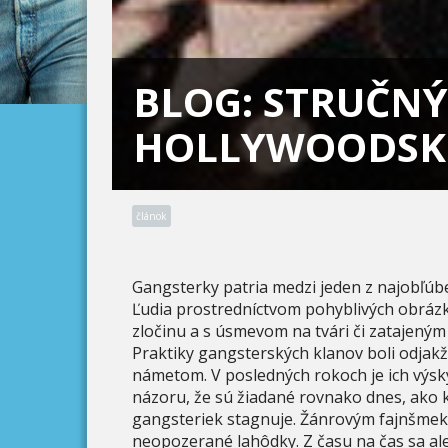
BLOG: STRUČN
HOLLYWOODSKE
článok
Gangsterky patria medzi jeden z najobľúbe
Ľudia prostredníctvom pohyblivých obráz
zločinu a s úsmevom na tvári či zatajený
Praktiky gangsterských klanov boli odjakž
námetom. V posledných rokoch je ich výsky
názoru, že sú žiadané rovnako dnes, ako 
gangsteriek stagnuje. Žánrovým fajnšmekr
neopozerané lahôdky. Z času na čas sa ale 