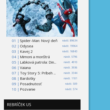
01 |
Spider-Man: Nový deň
návšt. 89634
02 |
Odysea
návšt. 19964
03 |
Kavej 2
návšt. 16843
04 |
Mimoni a monštrá
návšt. 5796
05 |
Labková patrola: Din...
návšt. 4910
06 |
Vaiana
návšt. 3936
07 |
Toy Story 5: Príbeh ...
návšt. 3344
08 |
Bardotky
návšt. 1101
09 |
Posadnutosť
návšt. 509
10 |
Pozvanie
návšt. 574
REBRÍČEK US