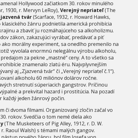
amenal Hollywood začiatkom 30. rokov minulého
ar, 1930, r. Mervyn LeRoy),
Verejný nepriateľ
(The
jazvená tvár
(Scarface, 1932, r. Howard Hawks,
o klasického žánru podnietila americká prohibícia
krajinu a zbaviť ju rozmáhajúceho sa alkoholizmu.
eadov zákon, zakazujúci vyrábať, predávať a piť
o ako morálny experiment, sa onedlho premenilo na
a totiž vyvolala enormnú nelegálnu výrobu alkoholu,
redajom za pekne „mastné“ ceny. A to všetko sa
prohibície znamenalo zlatú éru. Najvplyvnejším
ný aj „Zjazvená tvár“ či „Verejný nepriateľ č.1“).
ovaní alkoholu 60 miliónov dolárov ročne.
vých stretnutí súperiacich gangstrov. Príčinou
ýpalné a prekvital hazard i prostitúcia. Na pozadí
er každý jeden žánrový počin.
m či dvoma filmami. Organizovaný zločin začal vo
 30. rokov. Svedčia o tom nemé diela ako
ky
(The Musketeers of Pig Alley, 1912, r. D. W.
 r. Raoul Walsh) s témami malých gangov.
nástup nového žánru, bol film Josefa von