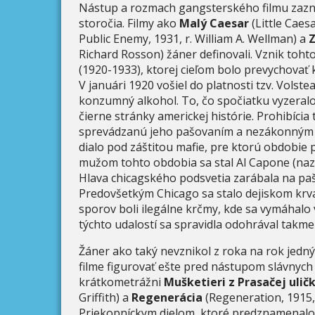
Nástup a rozmach gangsterského filmu zazn
storočia. Filmy ako
Malý Caesar
(Little Caes
Public Enemy, 1931, r. William A. Wellman) a
Z
Richard Rosson) žáner definovali. Vznik toht
(1920-1933), ktorej cieľom bolo prevychovať 
V januári 1920 vošiel do platnosti tzv. Volst
konzumný alkohol. To, čo spočiatku vyzeral
čierne stránky americkej histórie. Prohibíci
sprevádzanú jeho pašovaním a nezákonným p
dialo pod záštitou mafie, pre ktorú obdobie 
mužom tohto obdobia sa stal Al Capone (nazýva
Hlava chicagského podsvetia zarábala na paš
Predovšetkým Chicago sa stalo dejiskom krva
sporov boli ilegálne krčmy, kde sa vymáhalo v
týchto udalostí sa spravidla odohrával takm
Žáner ako taký nevznikol z roka na rok jedný
filme figurovať ešte pred nástupom slávnych
krátkometrážni
Mušketieri z Prasačej ulič
Griffith) a
Regenerácia
(Regeneration, 1915,
Priekopníckym dielom, ktoré predznamenalo 