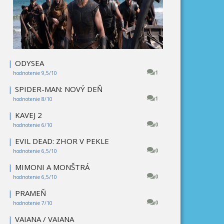
|
ODYSEA
1
hodnotenie 9,5/10
|
SPIDER-MAN: NOVÝ DEŇ
1
hodnotenie 8/10
|
KAVEJ 2
0
hodnotenie 6/10
|
EVIL DEAD: ZHOR V PEKLE
0
hodnotenie 6,5/10
|
MIMONI A MONŠTRÁ
0
hodnotenie 6,5/10
|
PRAMEŇ
0
hodnotenie 7/10
|
VAIANA / VAIANA