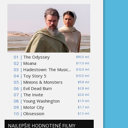
01 |
The Odyssey
$90,0 mil.
02 |
Moana
$11,0 mil.
03 |
Hadestown: The Music...
$10,0 mil.
04 |
Toy Story 5
$10,0 mil.
05 |
Minions & Monsters
$9,8 mil.
06 |
Evil Dead Burn
$2,8 mil.
07 |
The Invite
$2,6 mil.
08 |
Young Washington
$1,9 mil.
09 |
Motor City
$1,7 mil.
10 |
Obsession
$1,5 mil.
NAJLEPŠIE HODNOTENÉ FILMY