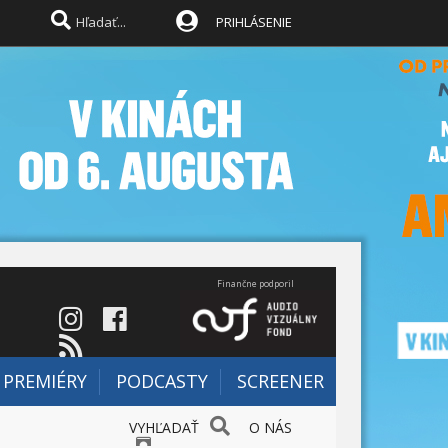
PRIHLÁSENIE
Finančne podporil
PREMIÉRY
PODCASTY
SCREENER
VYHĽADAŤ
O NÁS