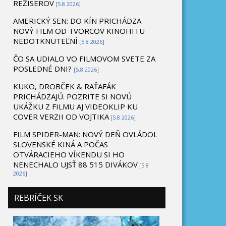
REŽISÉROV
[5.8 2026]
AMERICKÝ SEN: DO KÍN PRICHÁDZA
NOVÝ FILM OD TVORCOV KINOHITU
NEDOTKNUTEĽNÍ
[5.8 2026]
ČO SA UDIALO VO FILMOVOM SVETE ZA
POSLEDNÉ DNI?
[5.8 2026]
KUKO, DROBČEK & RAŤAFÁK
PRICHÁDZAJÚ. POZRITE SI NOVÚ
UKÁŽKU Z FILMU AJ VIDEOKLIP KU
COVER VERZII OD VOJTIKA
[5.8 2026]
FILM SPIDER-MAN: NOVÝ DEŇ OVLÁDOL
SLOVENSKÉ KINÁ A POČAS
OTVÁRACIEHO VÍKENDU SI HO
NENECHALO UJSŤ 88 515 DIVÁKOV
[5.8
2026]
REBRÍČEK SK