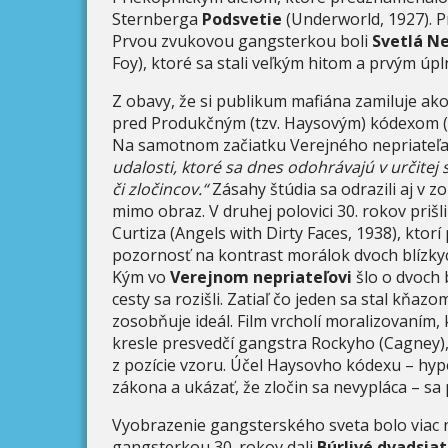
Sternberga
Podsvetie
(Underworld, 1927). P
Prvou zvukovou gangsterkou boli
Svetlá N
Foy), ktoré sa stali veľkým hitom a prvým ú
Z obavy, že si publikum mafiána zamiluje ak
pred Produkčným (tzv. Haysovým) kódexom (1)
Na samotnom začiatku Verejného nepriateľa 
udalosti, ktoré sa dnes odohrávajú v určitej 
či zločincov.“
Zásahy štúdia sa odrazili aj v z
mimo obraz. V druhej polovici 30. rokov prišli
Curtiza (Angels with Dirty Faces, 1938), kto
pozornosť na kontrast morálok dvoch blízky
Kým vo
Verejnom nepriateľovi
šlo o dvoch b
cesty sa rozišli. Zatiaľ čo jeden sa stal kňazo
zosobňuje ideál. Film vrcholí moralizovaním
kresle presvedčí gangstra Rockyho (Cagney), a
z pozície vzoru. Účel Haysovho kódexu – hyper
zákona a ukázať, že zločin sa nevypláca – sa po
Vyobrazenie gangsterského sveta bolo viac 
gangsterkou 30. rokov dali
Búrlivé dvadsiat