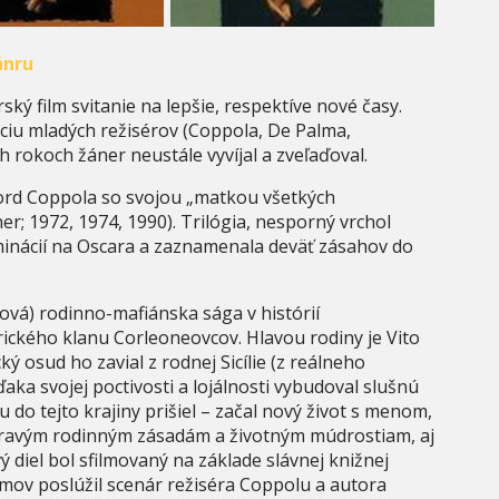
ánru
ký film svitanie na lepšie, respektíve nové časy.
ciu mladých režisérov (Coppola, De Palma,
h rokoch žáner neustále vyvíjal a zveľaďoval.
Ford Coppola so svojou „matkou všetkých
r; 1972, 1974, 1990). Trilógia, nesporný vrchol
inácií na Oscara a zaznamenala deväť zásahov do
ová) rodinno-mafiánska sága v histórií
ického klanu Corleoneovcov. Hlavou rodiny je Vito
 osud ho zavial z rodnej Sicílie (z reálneho
aka svojej poctivosti a lojálnosti vybudoval slušnú
omu do tejto krajiny prišiel – začal nový život s menom,
 pravým rodinným zásadám a životným múdrostiam, aj
vý diel bol sfilmovaný na základe slávnej knižnej
lmov poslúžil scenár režiséra Coppolu a autora