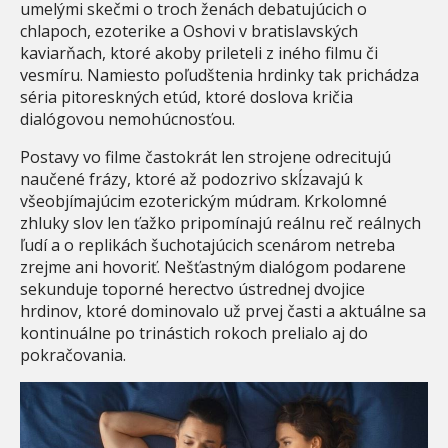
umelými skečmi o troch ženách debatujúcich o
chlapoch, ezoterike a Oshovi v bratislavských
kaviarňach, ktoré akoby prileteli z iného filmu či
vesmíru. Namiesto poľudštenia hrdinky tak prichádza
séria pitoreskných etúd, ktoré doslova kričia
dialógovou nemohúcnosťou.
Postavy vo filme častokrát len strojene odrecitujú
naučené frázy, ktoré až podozrivo skĺzavajú k
všeobjímajúcim ezoterickým múdram. Krkolomné
zhluky slov len ťažko pripomínajú reálnu reč reálnych
ľudí a o replikách šuchotajúcich scenárom netreba
zrejme ani hovoriť. Nešťastným dialógom podarene
sekunduje toporné herectvo ústrednej dvojice
hrdinov, ktoré dominovalo už prvej časti a aktuálne sa
kontinuálne po trinástich rokoch prelialo aj do
pokračovania.