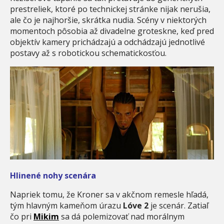
prestreliek, ktoré po technickej stránke nijak nerušia,
ale čo je najhoršie, skrátka nudia. Scény v niektorých
momentoch pôsobia až divadelne groteskne, keď pred
objektív kamery prichádzajú a odchádzajú jednotlivé
postavy až s robotickou schematickosťou.
Hlinené nohy scenára
Napriek tomu, že Kroner sa v akčnom remesle hľadá,
tým hlavným kameňom úrazu
Lóve 2
je scenár. Zatiaľ
čo pri
Mikim
sa dá polemizovať nad morálnym