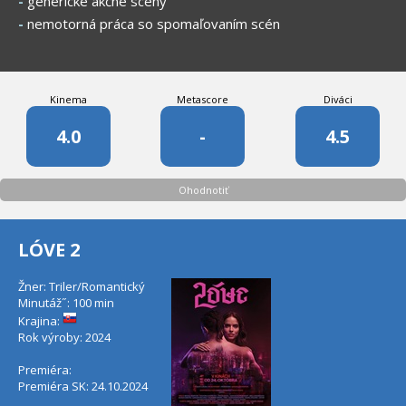
-
generické akčné scény
-
nemotorná práca so spomaľovaním scén
Kinema
Metascore
Diváci
4.0
-
4.5
Ohodnotiť
LÓVE 2
Žner: Triler/Romantický
Minutáž˝: 100 min
Krajina:
Rok výroby: 2024
Premiéra:
Premiéra SK: 24.10.2024