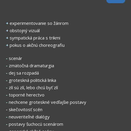
+
experimentovanie so žánrom
+
obstojný vizuál
+
sympatická práca s trikmi
+
pokus o akčnú choreografiu
-
scenár
-
zmätočná dramaturgia
-
dej sa rozpadá
-
groteskná politická linka
-
zlí sú zlí, lebo chcú byť zlí
-
toporné herectvo
-
nechcene groteskné vedľajšie postavy
-
skečovitosť scén
-
neuveriteľné dialógy
-
postavy šuchocú scenárom