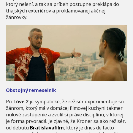
ktorý nelení, a tak sa príbeh postupne preklápa do
thajských exteriérov a proklamovanej akčnej
žánrovky.
Obstojný remeselník
Pri
Lóve 2
je sympatické, že režisér experimentuje so
žánrom, ktorý má v domácej filmovej kuchyni takmer
nulové zastúpenie a zvolil si práve disciplínu, v ktorej
je forma prvoradá. Je zjavné, že Kroner sa ako režisér,
od debutu
Bratislavafilm
, ktorý je dnes de facto