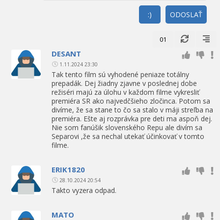
:)
ODOSLAŤ
01
DESANT
1.11.2024 23:30
Tak tento film sú vyhodené peniaze totálny
prepadák. Dej žiadny zjavne v poslednej dobe
režiséri majú za úlohu v každom filme vykresliť
premiéra SR ako najvedčšieho zločinca. Potom sa
divíme, že sa stane to čo sa stalo v máji streľba na
premiéra. Ešte aj rozprávka pre deti ma aspoň dej.
Nie som fanúšik slovenského Repu ale divím sa
Separovi ,že sa nechal utekať účinkovať v tomto
filme.
ERIK1820
28.10.2024 20:54
Takto vyzera odpad.
MATO