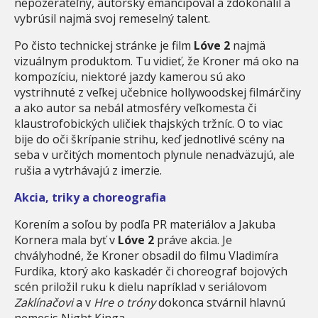
nepozerateľný, autorsky emancipoval a zdokonalil a
vybrúsil najmä svoj remeselný talent.
Po čisto technickej stránke je film
Lóve 2
najmä
vizuálnym produktom. Tu vidieť, že Kroner má oko na
kompozíciu, niektoré jazdy kamerou sú ako
vystrihnuté z veľkej učebnice hollywoodskej filmárčiny
a ako autor sa nebál atmosféry veľkomesta či
klaustrofobických uličiek thajských tržníc. O to viac
bije do oči škrípanie strihu, keď jednotlivé scény na
seba v určitých momentoch plynule nenadväzujú, ale
rušia a vytrhávajú z imerzie.
Akcia, triky a choreografia
Korením a soľou by podľa PR materiálov a Jakuba
Kornera mala byť v
Lóve 2
práve akcia. Je
chvályhodné, že Kroner obsadil do filmu Vladimíra
Furdíka, ktorý ako kaskadér či choreograf bojových
scén priložil ruku k dielu napríklad v seriálovom
Zaklínačovi
a v
Hre o tróny
dokonca stvárnil hlavnú
nemesis Night Kinga.