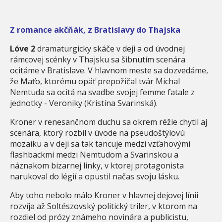
Z romance akčňák, z Bratislavy do Thajska
Lóve 2
dramaturgicky skáče v deji a od úvodnej
rámcovej scénky v Thajsku sa šibnutím scenára
ocitáme v Bratislave. V hlavnom meste sa dozvedáme,
že Maťo, ktorému opäť prepožičal tvár Michal
Nemtuda sa ocitá na svadbe svojej femme fatale z
jednotky - Veroniky (Kristína Svarinská).
Kroner v renesančnom duchu sa okrem réžie chytil aj
scenára, ktorý rozbil v úvode na pseudoštýlovú
mozaiku a v deji sa tak tancuje medzi vzťahovými
flashbackmi medzi Nemtudom a Svarinskou a
náznakom bizarnej linky, v ktorej protagonista
narukoval do légií a opustil načas svoju lásku.
Aby toho nebolo málo Kroner v hlavnej dejovej línii
rozvíja až Soltészovský politický triler, v ktorom na
rozdiel od prózy známeho novinára a publicistu,