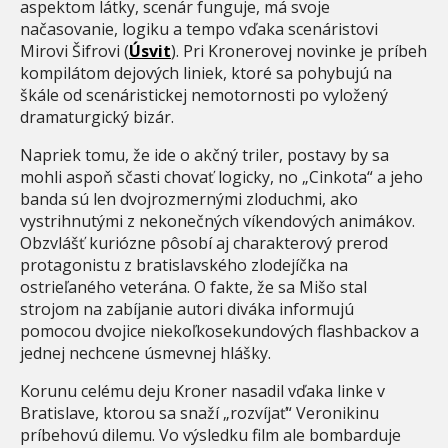
aspektom látky, scenár funguje, má svoje
načasovanie, logiku a tempo vďaka scenáristovi
Mirovi Šifrovi (
Úsvit
). Pri Kronerovej novinke je príbeh
kompilátom dejových liniek, ktoré sa pohybujú na
škále od scenáristickej nemotornosti po vyložený
dramaturgický bizár.
Napriek tomu, že ide o akčný triler, postavy by sa
mohli aspoň sčasti chovať logicky, no „Cinkota“ a jeho
banda sú len dvojrozmernými zloduchmi, ako
vystrihnutými z nekonečných víkendových animákov.
Obzvlášť kuriózne pôsobí aj charakterový prerod
protagonistu z bratislavského zlodejíčka na
ostrieľaného veterána. O fakte, že sa Mišo stal
strojom na zabíjanie autori diváka informujú
pomocou dvojice niekoľkosekundových flashbackov a
jednej nechcene úsmevnej hlášky.
Korunu celému deju Kroner nasadil vďaka linke v
Bratislave, ktorou sa snaží „rozvíjať“ Veronikinu
príbehovú dilemu. Vo výsledku film ale bombarduje