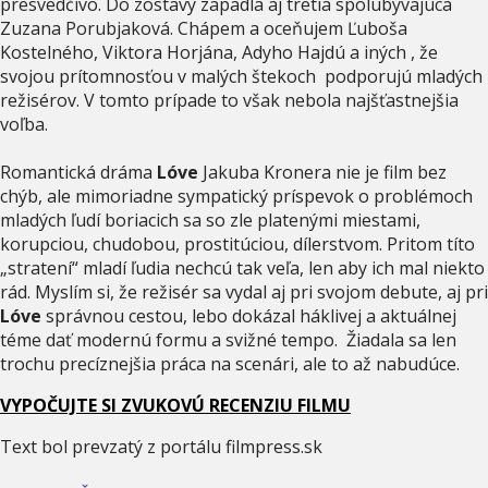
presvedčivo. Do zostavy zapadla aj tretia spolubývajúca
Zuzana Porubjaková. Chápem a oceňujem Ľuboša
Kostelného, Viktora Horjána, Adyho Hajdú a iných , že
svojou prítomnosťou v malých štekoch podporujú mladých
režisérov. V tomto prípade to však nebola najšťastnejšia
voľba.
Romantická dráma
Lóve
Jakuba Kronera nie je film bez
chýb, ale mimoriadne sympatický príspevok o problémoch
mladých ľudí boriacich sa so zle platenými miestami,
korupciou, chudobou, prostitúciou, dílerstvom. Pritom títo
„stratení“ mladí ľudia nechcú tak veľa, len aby ich mal niekto
rád. Myslím si, že režisér sa vydal aj pri svojom debute, aj pri
Lóve
správnou cestou, lebo dokázal háklivej a aktuálnej
téme dať modernú formu a svižné tempo. Žiadala sa len
trochu precíznejšia práca na scenári, ale to až nabudúce.
VYPOČUJTE SI ZVUKOVÚ RECENZIU FILMU
Text bol prevzatý z portálu filmpress.sk