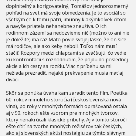
doplniteľný a korigovatelný, Tomášov jednorozmerný
pohľad na svet má svoje obmedzenia. Je to asociál so
všetkým čo k tomu patrí, imúnny k akýmkoľvek citom
a navyše priateľa nehanebne zneužíva. O ich
rodinnom zázemí sa nedozvieme nič (možno to ani nie
je dôležité) iba raz Maťo povie svojej láske, že on síce
má rodičov, ale ako keby neboli. Toľko nám musí
stačiť. Rozpory medzi chlapcami sa zväčšujú, čo vedie
ku konfrontácii s rozhodnutím, že pôjdu do poslednej
akcie a ich cesty sa rozídu. Viac z príbehu sa mi
nežiada prezradiť, nejaké prekvapenie musia mať aj
diváci.
Skôr sa ponúka úvaha kam zaradiť tento film. Poetika
60. rokov minulého storočia (československá nová
vlna), po roky v mnohých formách oprašovaná ostala
aj v 90. rokoch ešte vzorom pre mnohých tvorcov,
ktorý nenakrúcali klasické príbehy. Aj v tomto storočí
ešte cítiť na tvorbe mnohých režisérov tak českých,
ako aj slovenských akúsi nostalgiu za týmto slávnym