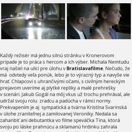
Každý režisér má jednu silnú stránku v Kronerovom
prípade je to práca s hercom a ich výber. Michala Nemtudu
vraj našiel na ulici pre úlohu v
Bratislavafilme
. Nečudo, že
má odvtedy veľa ponúk, lebo je to výrazný typ a navyše vie
hrať. Chlapcovi s uhrančivými očami, s civilným hereckým
prejavom uveríme aj plytké repliky a malé prehrešky
v scenári. Jakub Gogál na môj vkus už trochu prehrával, ale
udržal svoju rolu zradcu a padúcha v rámci normy.
Prekvapením je aj sympatická a tvárna Kristína Svarinská
v úlohe zraniteľnej a zamilovanej Veroniky. Nedala sa
zahanbiť ani debutantka vo filme speváčka Tina, ktorá
svoju po láske prahnúcu a sklamanú hrdinku zahrala