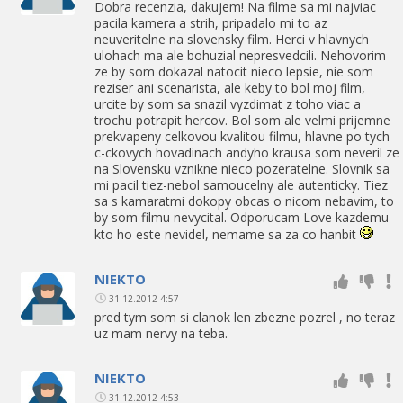
Dobra recenzia, dakujem! Na filme sa mi najviac
pacila kamera a strih, pripadalo mi to az
neuveritelne na slovensky film. Herci v hlavnych
ulohach ma ale bohuzial nepresvedcili. Nehovorim
ze by som dokazal natocit nieco lepsie, nie som
reziser ani scenarista, ale keby to bol moj film,
urcite by som sa snazil vyzdimat z toho viac a
trochu potrapit hercov. Bol som ale velmi prijemne
prekvapeny celkovou kvalitou filmu, hlavne po tych
c-ckovych hovadinach andyho krausa som neveril ze
na Slovensku vznikne nieco pozeratelne. Slovnik sa
mi pacil tiez-nebol samoucelny ale autenticky. Tiez
sa s kamaratmi dokopy obcas o nicom nebavim, to
by som filmu nevycital. Odporucam Love kazdemu
kto ho este nevidel, nemame sa za co hanbit
NIEKTO
31.12.2012 4:57
pred tym som si clanok len zbezne pozrel , no teraz
uz mam nervy na teba.
NIEKTO
31.12.2012 4:53