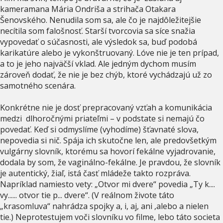
kameramana Mária Ondriša a strihača Otakara
Šenovského. Nenudila som sa, ale čo je najdôležitejšie
necítila som falošnosť. Starší tvorcovia sa síce snažia
vypovedať o súčasnosti, ale výsledok sa, buď podobá
karikatúre alebo je vykonštruovaný. Lóve nie je ten prípad,
a to je jeho najväčší vklad. Ale jedným dychom musím
zároveň dodať, že nie je bez chýb, ktoré vychádzajú už zo
samotného scenára.
Konkrétne nie je dosť prepracovaný vzťah a komunikácia
medzi dlhoročnými priateľmi – v podstate si nemajú čo
povedať. Keď si odmyslíme (vyhodíme) šťavnaté slova,
nepovedia si nič. Spája ich skutočne len, ale predovšetkým
vulgárny slovník, ktorému sa hovorí fekálne vyjadrovanie,
dodala by som, že vaginálno-fekálne. Je pravdou, že slovník
je autentický, žiaľ, istá časť mládeže takto rozpráva.
Napríklad namiesto vety: „Otvor mi dvere“ povedia „Ty k....
vy...... otvor tie p... dvere“. (V reálnom živote táto
„krasomluva“ nahrádza spojky a, i, aj, ani ,alebo a nielen
tie.) Neprotestujem voči slovníku vo filme, lebo táto societa