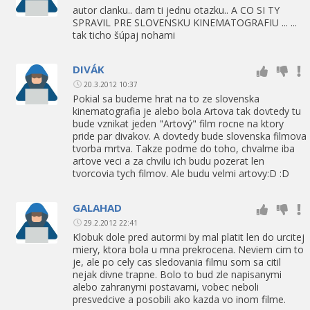
autor clanku.. dam ti jednu otazku.. A CO SI TY
SPRAVIL PRE SLOVENSKU KINEMATOGRAFIU ... ...
tak ticho šúpaj nohami
DIVÁK
20.3.2012 10:37
Pokial sa budeme hrat na to ze slovenska
kinematografia je alebo bola Artova tak dovtedy tu
bude vznikat jeden "Artový" film rocne na ktory
pride par divakov. A dovtedy bude slovenska filmova
tvorba mrtva. Takze podme do toho, chvalme iba
artove veci a za chvilu ich budu pozerat len
tvorcovia tych filmov. Ale budu velmi artovy:D :D
GALAHAD
29.2.2012 22:41
Klobuk dole pred autormi by mal platit len do urcitej
miery, ktora bola u mna prekrocena. Neviem cim to
je, ale po cely cas sledovania filmu som sa citil
nejak divne trapne. Bolo to bud zle napisanymi
alebo zahranymi postavami, vobec neboli
presvedcive a posobili ako kazda vo inom filme.