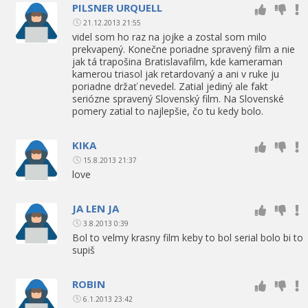
PILSNER URQUELL
21.12.2013 21:55
videl som ho raz na jojke a zostal som milo
prekvapený. Konečne poriadne spravený film a nie
jak tá trapošina Bratislavafilm, kde kameraman
kamerou triasol jak retardovaný a ani v ruke ju
poriadne držať nevedel. Zatial jediný ale fakt
seriózne spravený Slovenský film. Na Slovenské
pomery zatial to najlepšie, čo tu kedy bolo.
KIKA
15.8.2013 21:37
love
JA LEN JA
3.8.2013 0:39
Bol to velmy krasny film keby to bol serial bolo bi to
supiš
ROBIN
6.1.2013 23:42