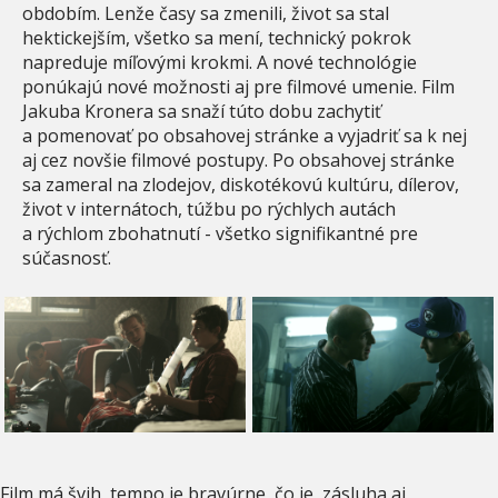
obdobím. Lenže časy sa zmenili, život sa stal
hektickejším, všetko sa mení, technický pokrok
napreduje míľovými krokmi. A nové technológie
ponúkajú nové možnosti aj pre filmové umenie. Film
Jakuba Kronera sa snaží túto dobu zachytiť
a pomenovať po obsahovej stránke a vyjadriť sa k nej
aj cez novšie filmové postupy. Po obsahovej stránke
sa zameral na zlodejov, diskotékovú kultúru, dílerov,
život v internátoch, túžbu po rýchlych autách
a rýchlom zbohatnutí - všetko signifikantné pre
súčasnosť.
Film má švih, tempo je bravúrne, čo je zásluha aj