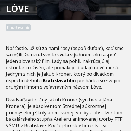
LÓVE
Filmová recenzia
Našťastie, už sú za nami časy (aspoň dúfam), keď sme
sa tešili, že uzrel svetlo sveta v jednom roku aspoň
jeden slovenský film. Ľady sa pohli, nakrúcajú aj
ostrieľaní režiséri, ale pomaly pribúdajú nové mená.
Jedným z nich je Jakub Kroner, ktorý po diváckom
úspechu debutu
Bratislavafilm
prichádza so svojim
druhým filmom s veľavravným názvom Lóve.
Dvadsaťštyri ročný Jakub Kroner (syn herca Jána
Kronera) je absolventom Strednej súkromnej
priemyselnej školy animovanej tvorby a absolventom
bakalárskeho stupňa Ateliéru animovanej tvorby FTF
VŠMU v Bratislave. Podľa jeho slov herectvo si