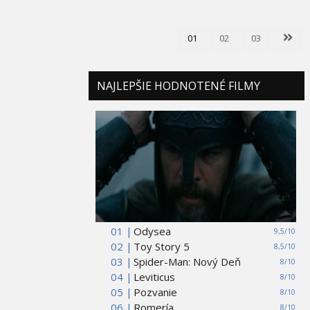
01
02
03
NAJLEPŠIE HODNOTENÉ FILMY
01 |
Odysea
9,5/10
02 |
Toy Story 5
8,5/10
03 |
Spider-Man: Nový Deň
8/10
04 |
Leviticus
8/10
05 |
Pozvanie
8/10
06 |
Romería
8/10