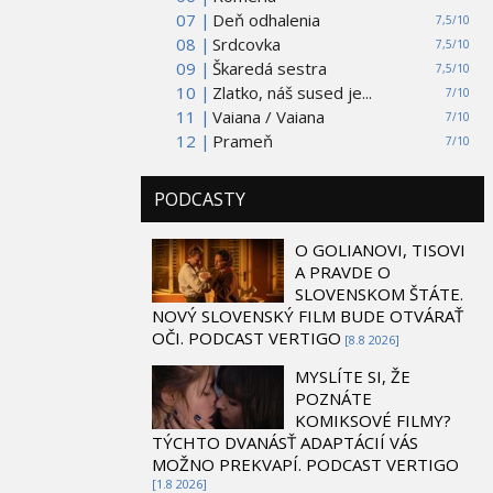
07 |
Deň odhalenia
7,5/10
08 |
Srdcovka
7,5/10
09 |
Škaredá sestra
7,5/10
10 |
Zlatko, náš sused je...
7/10
11 |
Vaiana / Vaiana
7/10
12 |
Prameň
7/10
PODCASTY
O GOLIANOVI, TISOVI
A PRAVDE O
SLOVENSKOM ŠTÁTE.
NOVÝ SLOVENSKÝ FILM BUDE OTVÁRAŤ
OČI. PODCAST VERTIGO
[8.8 2026]
MYSLÍTE SI, ŽE
POZNÁTE
KOMIKSOVÉ FILMY?
TÝCHTO DVANÁSŤ ADAPTÁCIÍ VÁS
MOŽNO PREKVAPÍ. PODCAST VERTIGO
[1.8 2026]