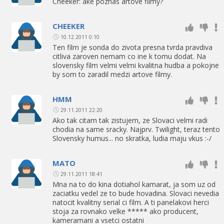
Cheeker: ake poznas artove filmy?
CHEEKER
10.12.2011 0:10
Ten film je sonda do zivota presna tvrda pravdiva
citliva zaroven nemam co ine k tomu dodat. Na
slovensky film velmi velmi kvalitna hudba a pokojne
by som to zaradil medzi artove filmy.
HMM
29.11.2011 22:20
Ako tak citam tak zistujem, ze Slovaci velmi radi
chodia na same sracky. Najprv. Twilight, teraz tento
Slovensky humus... no skratka, ludia maju vkus :-/
MATO
29.11.2011 18:41
Mna na to do kina dotiahol kamarat, ja som uz od
zaciatku vedel ze to bude hovadina. Slovaci nevedia
natocit kvalitny serial ci film. A ti panelakovi herci
stoja za rovnako velke ***** ako producent,
kameramani a vsetci ostatni