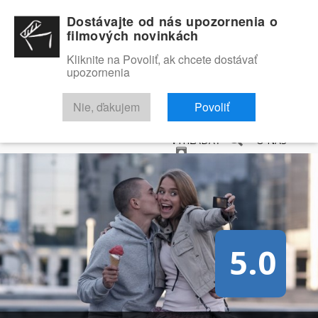
Dostávajte od nás upozornenia o
filmových novinkách
Kliknite na Povoliť, ak chcete dostávať
upozornenia
NOVINKY
RECENZIE
TRAILERY
FILMOVÁ DATABÁZA
Nie, ďakujem
Povoliť
VYHĽADAŤ
O NÁS
5.0