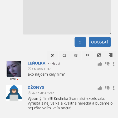
:)
ODOSLAŤ
01
02
03
LEŇULKA
-> >klaudi
5.6.2015 11:17
ako nájdem celý film?
level
DŽONY5
26.12.2014 15:42
Výborný film!!!!! Kristínka Svarinská excelovala.
Vyrastá z nej veľká a kvalitná herečka a budeme o
nej ešte veľmi veľa počuť.