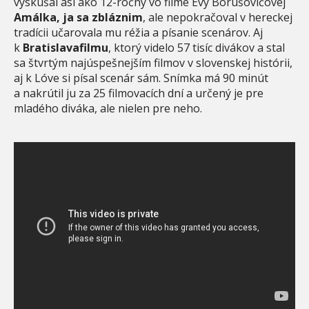
vyskúšal asi ako 12-ročný vo filme Evy Borušovičovej
Amálka, ja sa zbláznim
, ale nepokračoval v hereckej
tradícii učarovala mu réžia a písanie scenárov. Aj
k
Bratislavafilmu
, ktorý videlo 57 tisíc divákov a stal
sa štvrtým najúspešnejším filmov v slovenskej histórii,
aj k Lóve si písal scenár sám. Snímka má 90 minút
a nakrútil ju za 25 filmovacích dní a určený je pre
mladého diváka, ale nielen pre neho.