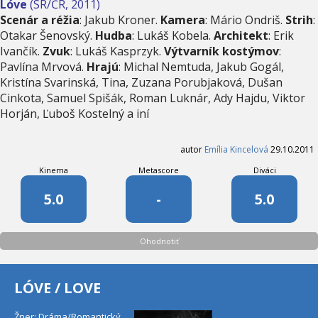
Lóve
(SR/ČR, 2011)
Scenár a réžia
: Jakub Kroner.
Kamera
: Mário Ondriš.
Strih
:
Otakar Šenovský.
Hudba
: Lukáš Kobela.
Architekt
: Erik
Ivančík.
Zvuk
: Lukáš Kasprzyk.
Výtvarník kostýmov
:
Pavlína Mrvová.
Hrajú
: Michal Nemtuda, Jakub Gogál,
Kristína Svarinská, Tina, Zuzana Porubjaková, Dušan
Cinkota, Samuel Spišák, Roman Luknár, Ady Hajdu, Viktor
Horján, Ľuboš Kostelný a iní
autor
Emília Kincelová
29.10.2011
Kinema
Metascore
Diváci
5.0
-
5.0
Ohodnotiť
LÓVE / LOVE
Žner: Dráma/Romantický