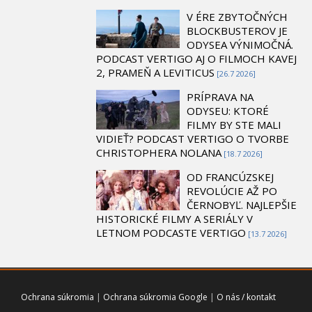
V ÉRE ZBYTOČNÝCH
BLOCKBUSTEROV JE
ODYSEA VÝNIMOČNÁ.
PODCAST VERTIGO AJ O FILMOCH KAVEJ
2, PRAMEŇ A LEVITICUS
[26.7 2026]
PRÍPRAVA NA
ODYSEU: KTORÉ
FILMY BY STE MALI
VIDIEŤ? PODCAST VERTIGO O TVORBE
CHRISTOPHERA NOLANA
[18.7 2026]
OD FRANCÚZSKEJ
REVOLÚCIE AŽ PO
ČERNOBYĽ. NAJLEPŠIE
HISTORICKÉ FILMY A SERIÁLY V
LETNOM PODCASTE VERTIGO
[13.7 2026]
Ochrana súkromia
|
Ochrana súkromia Google
|
O nás / kontakt