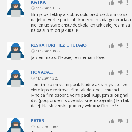
KATKA
14.12.2011 11:39
film je perfektny a klobuk dolu pred vsetkymi co sa
na jeho tvorbe podielali...konecne mlada generacia a
nie len tie stare dristy dookola len tak dalej resim sa
na dalsi film od jakuba :P
RESKATOR(TIEZ CHUDAK)
11.12.2011 19:28
Ja viem natočiť lepšie, len nemám lóve.
HOVADA...
11.12.2011 3:20
Ten film sa mi velmi pacil. Kludne ak si mysliste, ze
viete lepsie rezirovat film tak dotoho... chudaci...
Mne sa film osobne velmi pacil. Kupujem si original
dvd (podporujem slovensku kinematografiu) len tak
dalej. Na slovenske pomery vyborny film... ***
PETER
10.12.2011 10:41