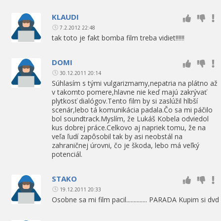
KLAUDI
7.2.2012 22:48
tak toto je fakt bomba film treba vidiet!!!!!!
DOMI
30.12.2011 20:14
Súhlasím s tými vulgarizmamy,nepatria na plátno až
v takomto pomere,hlavne nie keď majú zakrývať
plytkosť dialógov.Tento film by si zaslúžil hlbší
scenár,lebo tá komunikácia padala.Čo sa mi páčilo
bol soundtrack.Myslím, že Lukáš Kobela odviedol
kus dobrej práce.Celkovo aj napriek tomu, že na
veľa ľudí zapôsobil tak by asi neobstál na
zahraničnej úrovni, čo je škoda, lebo má veľký
potenciál.
STAKO
19.12.2011 20:33
Osobne sa mi film pacil.............. PARADA Kupim si dvd