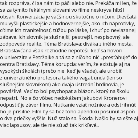
tak rozpráva, či sa nám to páči alebo nie. Prekáža mi len, že
sa za týmito fekálnymi slovami vo filme neskrýva hlbší
obsah. Konverzácia je väčšinou skutočne o ničom. Dievčatá
mu vyšli plastickejšie a hodnovernejšie, ako ich náprotivky,
cítime ich zraniteľnosť, túžbu po láske, i chuť po neviazanej
zábave. Ich slovník je slušnejší, pestrejší, nespisovný, ale
zodpovedá realite. Téma Bratislava: diváka z iného mesta,
Bratislavčana však rozhodne nepoteší, keď sa hovorí
o univerzite v Petržalke a tá sa z ničoho nič „presťahuje“ do
centra Bratislavy. Téma korupcia: verím, že existuje aj na
vysokých školách (prečo nie, keď je všade), ale urobiť
z univerzitného profesora takého vagabunda (len so
slušnejším slovníkom) ako dvaja ústrední hrdinovia, je
povážlivé. Veď to bol psychopat a blázon, ktorý na školu
nepatrí. No a čo vôbec nedokážem Jakubovi Kronerovi
odpustiť je záver filmu. Nutkanie vziať nožnice a odstrihnúť
ho je prisilné. Film by sa bez toho apendixu posunul aspoň
o dve priečky vyššie. Nuž stalo sa. Škoda. Našlo by sa ešte aj
viac lapsusov, ale tie nie sú až tak krikľavé...