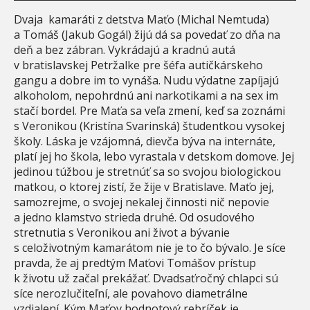
Dvaja kamaráti z detstva Maťo (Michal Nemtuda)
a Tomáš (Jakub Gogál) žijú dá sa povedať zo dňa na
deň a bez zábran. Vykrádajú a kradnú autá
v bratislavskej Petržalke pre šéfa autičkárskeho
gangu a dobre im to vynáša. Nudu výdatne zapíjajú
alkoholom, nepohrdnú ani narkotikami a na sex im
stačí bordel. Pre Maťa sa veľa zmení, keď sa zoznámi
s Veronikou (Kristína Svarinská) študentkou vysokej
školy. Láska je vzájomná, dievča býva na internáte,
platí jej ho škola, lebo vyrastala v detskom domove. Jej
jedinou túžbou je stretnúť sa so svojou biologickou
matkou, o ktorej zistí, že žije v Bratislave. Maťo jej,
samozrejme, o svojej nekalej činnosti nič nepovie
a jedno klamstvo strieda druhé. Od osudového
stretnutia s Veronikou ani život a bývanie
s celoživotným kamarátom nie je to čo bývalo. Je síce
pravda, že aj predtým Maťovi Tomášov prístup
k životu už začal prekážať. Dvadsaťročný chlapci sú
síce nerozlučiteľní, ale povahovo diametrálne
vzdialení. Kým Maťov hodnotový rebríček je