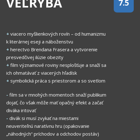
VEĽRYBA
7.5
+
viacero myšlienkových rovín – od humanizmu
k literárnej eseji a náboženstvu
+
herectvo Brendana Frasera a vytvorenie
presvedčivej ilúzie obezity
+
film významové roviny nesplošťuje a snaží sa
ich ohmatávať z viacerých hľadísk
+
symbolická práca s priestorom a so svetlom
-
film sa v mnohých momentoch snaží publikum
dojať, čo však môže mať opačný efekt a začať
diváka iritovať
-
divák si musí zvykať na miestami
neuveriteľnú naratívnu hru (opakovanie
„náhodných“ príchodov a odchodov postáv)