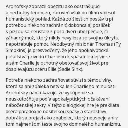
Aronofsky zobrazil obezitu ako odstrašujúci
a nechutný fenomén, zároveň však do filmu vniesol
humanistický pohľad. Každá zo šiestich postáv trpí
potrebou niekoho zachrániť; dokonca aj poslíček
s pizzou sa neustále z poza dverí ubezpečuje, či
záhadný muž, ktorý nikdy nevylieza zo svojho úkrytu,
nepotrebuje pomoc. Neodbytný misionár Thomas (Ty
Simpkins) je presvedčený, že jeho apokalyptické
posolstvá privedú Charlieho k spásonosnej viere
a sám Charlie je ochotný obetovať svoj život pre
dospievajúcu dcéru Ellie (Sadie Sink).
Potreba niekoho zachraňovať súvisí s témou viny,
ktorá sa ani zďaleka netýka len Charlieho minulosti.
Aronofsky nám ukazuje, že vykúpenie sa
neuskutočňuje podľa apokalyptických očakávaní
náboženskej sekty. V tejto dialogickej hre je prekliata
dcéra paradoxne nositeľkou spásy a starostlivý
dobrák sa prejaví ako zbabelec, ktorý neuspeje ani v
tom najmenšom teste svojho domnelého humanizmu.