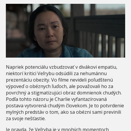
Napriek potenciálu vzbudzovať v divákovi empatiu,
niektorí kritici Veľrybu odsúdili za nehumánnu
prezentáciu obezity. Vo filme nevideli poľudštenú
výpoveď o obéznych ľuďoch, ale považovali ho za
povrchný a stigmatizujúci obraz domnienok chudých.
Podľa tohto názoru je Charlie vyfantazírovaná
postava vytvorená chudým človekom. Je to potvrdenie
mylných predstáv o tom, ako sa obézni sami previnili
za svoje nešťastie.
Je pravda, že Veľryba je v mnohých momentoch