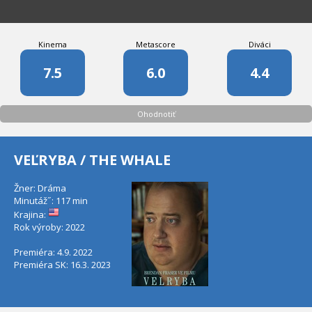
Kinema
Metascore
Diváci
7.5
6.0
4.4
Ohodnotiť
VEĽRYBA / THE WHALE
Žner: Dráma
Minutáž˝: 117 min
Krajina:
Rok výroby: 2022
Premiéra: 4.9. 2022
Premiéra SK: 16.3. 2023