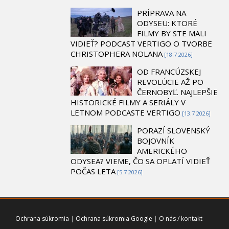
PRÍPRAVA NA
ODYSEU: KTORÉ
FILMY BY STE MALI
VIDIEŤ? PODCAST VERTIGO O TVORBE
CHRISTOPHERA NOLANA
[18.7 2026]
OD FRANCÚZSKEJ
REVOLÚCIE AŽ PO
ČERNOBYĽ. NAJLEPŠIE
HISTORICKÉ FILMY A SERIÁLY V
LETNOM PODCASTE VERTIGO
[13.7 2026]
PORAZÍ SLOVENSKÝ
BOJOVNÍK
AMERICKÉHO
ODYSEA? VIEME, ČO SA OPLATÍ VIDIEŤ
POČAS LETA
[5.7 2026]
Ochrana súkromia
|
Ochrana súkromia Google
|
O nás / kontakt