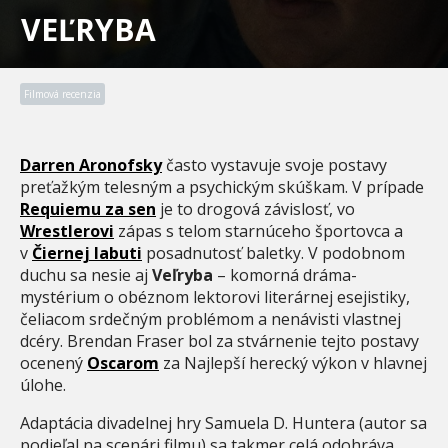
VEĽRYBA
Filmová recenzia
Darren Aronofsky
často vystavuje svoje postavy
preťažkým telesným a psychickým skúškam. V prípade
Requiemu za sen
je to drogová závislosť, vo
Wrestlerovi
zápas s telom starnúceho športovca a
v
Čiernej labuti
posadnutosť baletky. V podobnom
duchu sa nesie aj
Veľryba
– komorná dráma-
mystérium o obéznom lektorovi literárnej esejistiky,
čeliacom srdečným problémom a nenávisti vlastnej
dcéry. Brendan Fraser bol za stvárnenie tejto postavy
ocenený
Oscarom
za Najlepší herecký výkon v hlavnej
úlohe.
Adaptácia divadelnej hry Samuela D. Huntera (autor sa
podieľal na scenári filmu) sa takmer celá odohráva