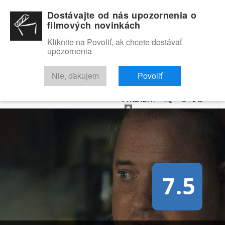
Dostávajte od nás upozornenia o
filmových novinkách
Kliknite na Povoliť, ak chcete dostávať
upozornenia
NOVINKY
RECENZIE
TRAILERY
FILMOVÁ DATABÁZA
Nie, ďakujem
Povoliť
VYHĽADAŤ
O NÁS
7.5