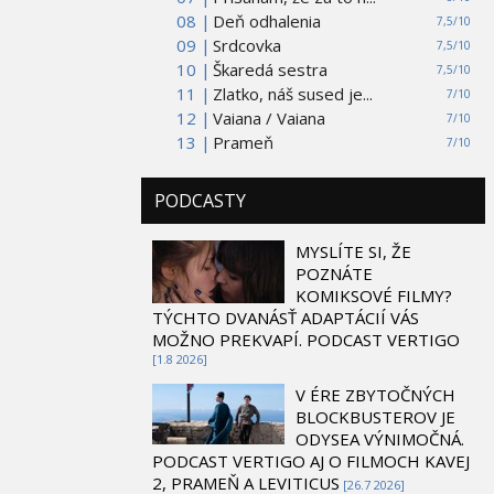
08 |
Deň odhalenia
7,5/10
09 |
Srdcovka
7,5/10
10 |
Škaredá sestra
7,5/10
11 |
Zlatko, náš sused je...
7/10
12 |
Vaiana / Vaiana
7/10
13 |
Prameň
7/10
PODCASTY
MYSLÍTE SI, ŽE
POZNÁTE
KOMIKSOVÉ FILMY?
TÝCHTO DVANÁSŤ ADAPTÁCIÍ VÁS
MOŽNO PREKVAPÍ. PODCAST VERTIGO
[1.8 2026]
V ÉRE ZBYTOČNÝCH
BLOCKBUSTEROV JE
ODYSEA VÝNIMOČNÁ.
PODCAST VERTIGO AJ O FILMOCH KAVEJ
2, PRAMEŇ A LEVITICUS
[26.7 2026]