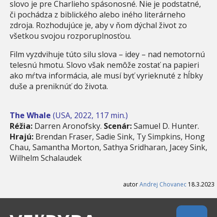
slovo je pre Charlieho spásonosné. Nie je podstatné,
či pochádza z biblického alebo iného literárneho
zdroja. Rozhodujúce je, aby v ňom dýchal život zo
všetkou svojou rozporuplnosťou.
Film vyzdvihuje túto silu slova – idey – nad nemotornú
telesnú hmotu. Slovo však nemôže zostať na papieri
ako mŕtva informácia, ale musí byť vyrieknuté z hĺbky
duše a preniknúť do života.
The Whale
(USA, 2022, 117 min.)
Réžia:
Darren Aronofsky.
Scenár:
Samuel D. Hunter.
Hrajú:
Brendan Fraser, Sadie Sink, Ty Simpkins, Hong
Chau, Samantha Morton, Sathya Sridharan, Jacey Sink,
Wilhelm Schalaudek
autor
Andrej Chovanec
18.3.2023