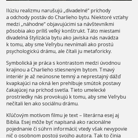
Ilúziu realizmu narušujú „divadelné“ príchody
a odchody postáv do Charlieho bytu. Niektoré vzťahy
medzi „náhodne“ objavujúcimi sa návštevníkmi
pôsobia ako príliš veľký konštrukt. Táto miestami
divadelná štylizácia bytu ako javiska nás navádza
k tomu, aby sme Veľrybu nevnímali ako prostú
psychologickú drámu, ale čítali ju metaforicky.
Symbolická je práca s kontrastom medzi úvodnou
krajinou a Charlieho stiesneným bytom. Tmavý
interiér je až neúnosne temný a neprestajný dážď
kvapkajúci na okná len prehlbuje smútok postavy
čakajúcej na príchod svetla. Tieto umelecké
prostriedky nás provokujú k tomu, aby sme Veľrybu
nečítali len ako sociálnu drámu.
Kľúčovým motívom filmu je text – literárna esej aj
Biblia. Esej môže byť napísaná ako racionálne
pojednanie či súhrn informácií; vtedy však nevypovie
nič o osobnom postoji svojho autora. Tak to činia