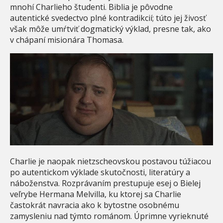
mnohí Charlieho študenti. Biblia je pôvodne
autentické svedectvo plné kontradikcií; túto jej živosť
však môže umŕtviť dogmatický výklad, presne tak, ako
v chápaní misionára Thomasa.
Charlie je naopak nietzscheovskou postavou túžiacou
po autentickom výklade skutočnosti, literatúry a
náboženstva. Rozprávaním prestupuje esej o Bielej
veľrybe Hermana Melvilla, ku ktorej sa Charlie
častokrát navracia ako k bytostne osobnému
zamysleniu nad týmto románom. Úprimne vyrieknuté