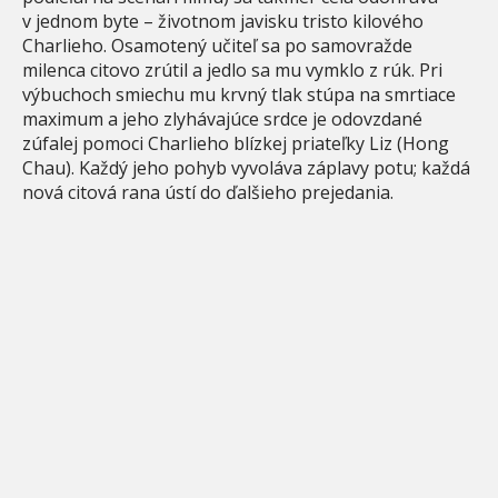
v jednom byte – životnom javisku tristo kilového
Charlieho. Osamotený učiteľ sa po samovražde
milenca citovo zrútil a jedlo sa mu vymklo z rúk. Pri
výbuchoch smiechu mu krvný tlak stúpa na smrtiace
maximum a jeho zlyhávajúce srdce je odovzdané
zúfalej pomoci Charlieho blízkej priateľky Liz (Hong
Chau). Každý jeho pohyb vyvoláva záplavy potu; každá
nová citová rana ústí do ďalšieho prejedania.