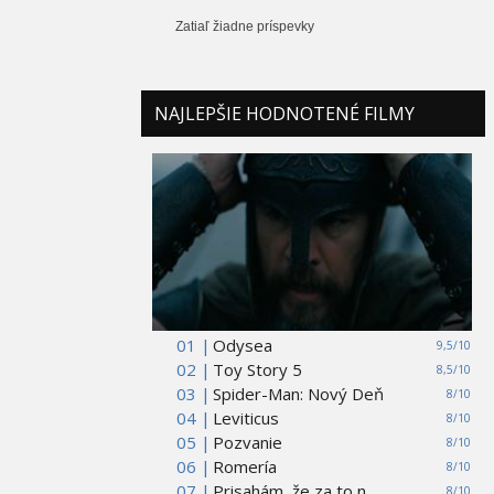
Zatiaľ žiadne príspevky
NAJLEPŠIE HODNOTENÉ FILMY
01 |
Odysea
9,5/10
02 |
Toy Story 5
8,5/10
03 |
Spider-Man: Nový Deň
8/10
04 |
Leviticus
8/10
05 |
Pozvanie
8/10
06 |
Romería
8/10
07 |
Prisahám, že za to n...
8/10