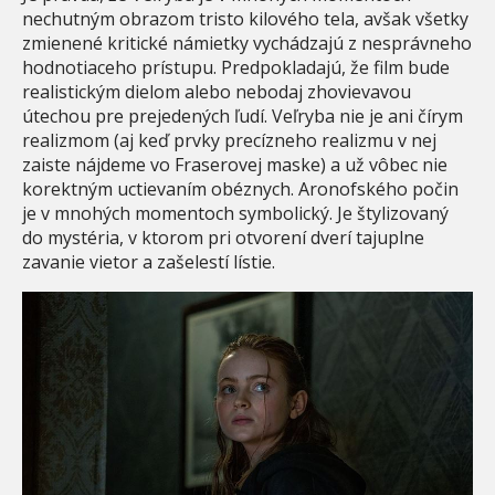
nechutným obrazom tristo kilového tela, avšak všetky
zmienené kritické námietky vychádzajú z nesprávneho
hodnotiaceho prístupu. Predpokladajú, že film bude
realistickým dielom alebo nebodaj zhovievavou
útechou pre prejedených ľudí. Veľryba nie je ani čírym
realizmom (aj keď prvky precízneho realizmu v nej
zaiste nájdeme vo Fraserovej maske) a už vôbec nie
korektným uctievaním obéznych. Aronofského počin
je v mnohých momentoch symbolický. Je štylizovaný
do mystéria, v ktorom pri otvorení dverí tajuplne
zavanie vietor a zašelestí lístie.