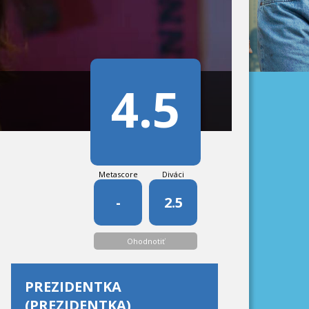
4.5
Metascore
Diváci
-
2.5
Ohodnotiť
PREZIDENTKA
(PREZIDENTKA)