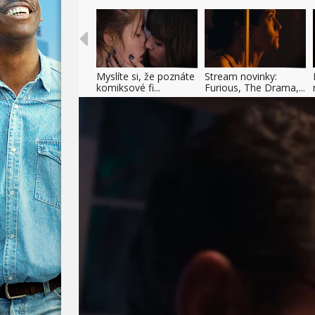
Myslíte si, že poznáte
Stream novinky:
komiksové fi...
Furious, The Drama,...