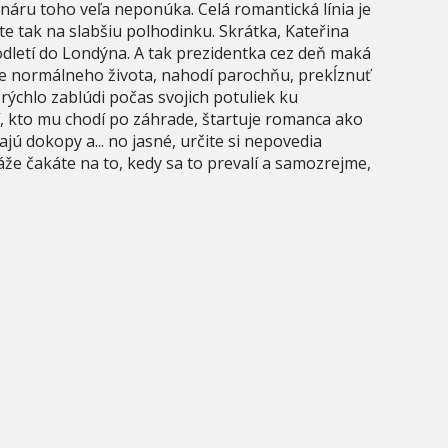
náru toho veľa neponúka. Celá romantická línia je
e tak na slabšiu polhodinku. Skrátka, Kateřina
odletí do Londýna. A tak prezidentka cez deň maká
nie normálneho života, nahodí parochňu, prekĺznuť
rýchlo zablúdi počas svojich potuliek ku
stí, kto mu chodí po záhrade, štartuje romanca ako
ajú dokopy a... no jasné, určite si nepovedia
páže čakáte na to, kedy sa to prevalí a samozrejme,