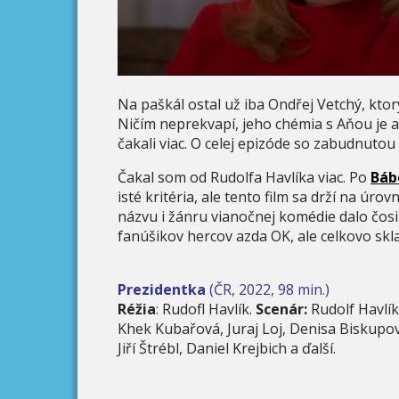
Na paškál ostal už iba Ondřej Vetchý, ktorý 
Ničím neprekvapí, jeho chémia s Aňou je a
čakali viac. O celej epizóde so zabudnutou
Čakal som od Rudolfa Havlíka viac. Po
Báb
isté kritéria, ale tento film sa drží na úrov
názvu i žánru vianočnej komédie dalo čosi 
fanúšikov hercov azda OK, ale celkovo skl
Prezidentka
(ČR, 2022, 98 min.)
Réžia
: Rudofl Havlík.
Scenár:
Rudolf Havlík
Khek Kubařová, Juraj Loj, Denisa Biskupo
Jiří Štrébl, Daniel Krejbich a ďalší.