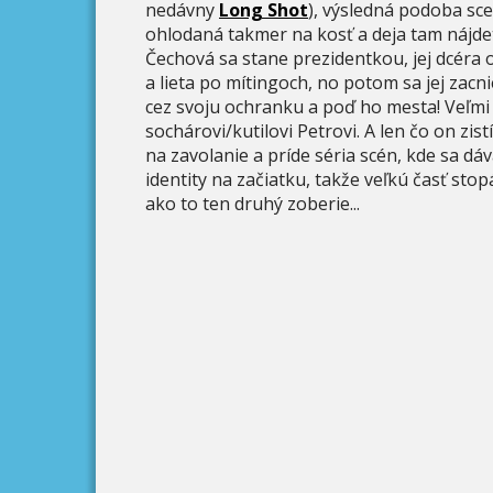
nedávny
Long Shot
), výsledná podoba sce
ohlodaná takmer na kosť a deja tam nájdet
Čechová sa stane prezidentkou, jej dcéra 
a lieta po mítingoch, no potom sa jej zac
cez svoju ochranku a poď ho mesta! Veľmi 
sochárovi/kutilovi Petrovi. A len čo on zi
na zavolanie a príde séria scén, kde sa dáv
identity na začiatku, takže veľkú časť sto
ako to ten druhý zoberie...