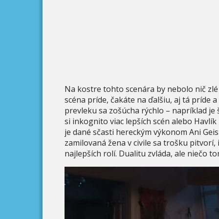
Na kostre tohto scenára by nebolo nič zlé
scéna príde, čakáte na ďalšiu, aj tá príde 
prevleku sa zošúcha rýchlo – napríklad je 
si inkognito viac lepších scén alebo Havlí
je dané sčasti hereckým výkonom Ani Geisl
zamilovaná žena v civile sa trošku pitvorí, 
najlepších rolí. Dualitu zvláda, ale niečo t