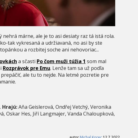
nehrá márne, ale je to asi desiaty raz tá istá rola.
ko-tak vykresaná a udržiavaná, no asi by ste
 topánkou a rozbitej soche ani nehovoriac...
ovkách
a sčasti
Po čom muži túžia 1
som mal
ni
Rozprávok pre Emu
. Lenže tam sa už podľa
prepáčiť, ale tu to nejde. Na letmé pozretie pre
amanie.
.
Hrajú:
Aňa Geislerová, Ondřej Vetchý, Veronika
vá, Oskar Hes, Jiří Langmajer, Vanda Chaloupková,
autor
Michal Korec
12.7.2022