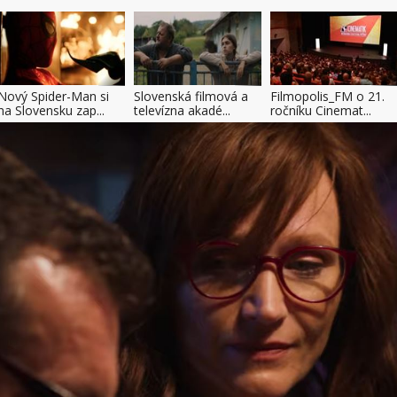
Nový Spider-Man si
Slovenská filmová a
Filmopolis_FM o 21.
na Slovensku zap...
televízna akadé...
ročníku Cinemat...