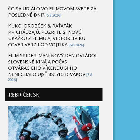
ČO SA UDIALO VO FILMOVOM SVETE ZA
POSLEDNÉ DNI?
[5.8 2026]
KUKO, DROBČEK & RAŤAFÁK
PRICHÁDZAJÚ. POZRITE SI NOVÚ
UKÁŽKU Z FILMU AJ VIDEOKLIP KU
COVER VERZII OD VOJTIKA
[5.8 2026]
FILM SPIDER-MAN: NOVÝ DEŇ OVLÁDOL
SLOVENSKÉ KINÁ A POČAS
OTVÁRACIEHO VÍKENDU SI HO
NENECHALO UJSŤ 88 515 DIVÁKOV
[5.8
2026]
REBRÍČEK SK