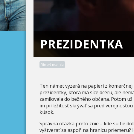
PREZIDENTKA
Filmová recenzia
Ten námet vyzerá na papieri z komerčnej o
prezidentky, ktorá má síce dcéru, ale nem
zamilovala do bežného občana. Potom už s
im príležitosť skrývať sa pred verejnosťo
kúsok.
Správna otázka preto znie – kde sú tie d
vyštverať sa aspoň na hranicu priemeru? 