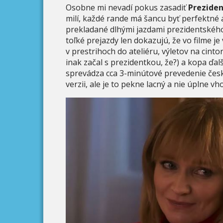
Osobne mi nevadí pokus zasadiť
Prezide
milí, každé rande má šancu byť perfektné 
prekladané dlhými jazdami prezidentského
toľké prejazdy len dokazujú, že vo filme je
v prestrihoch do ateliéru, výletov na cint
inak začal s prezidentkou, že?) a kopa ďalš
sprevádza cca 3-minútové prevedenie česk
verzii, ale je to pekne lacný a nie úplne vh