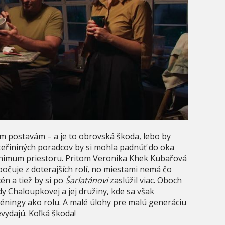
ím postavám – a je to obrovská škoda, lebo by
teřininých poradcov by si mohla padnúť do oka
 minimum priestoru. Pritom Veronika Khek Kubařová
očuje z doterajších rolí, no miestami nemá čo
cén a tiež by si po
Šarlatánovi
zaslúžil viac. Oboch
 Chaloupkovej a jej družiny, kde sa však
réningy ako rolu. A malé úlohy pre malú generáciu
evydajú. Koľká škoda!