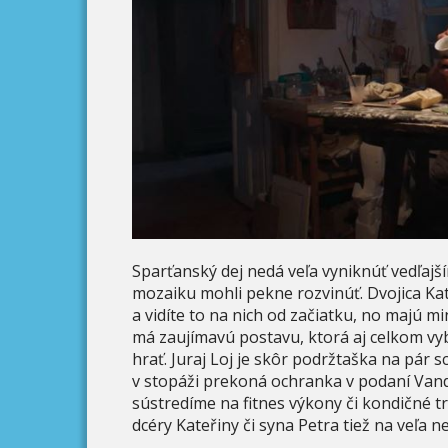
Sparťanský dej nedá veľa vyniknúť vedľajš
mozaiku mohli pekne rozvinúť. Dvojica Ka
a vidíte to na nich od začiatku, no majú
má zaujímavú postavu, ktorá aj celkom vyb
hrať. Juraj Loj je skôr podržtaška na pár s
v stopáži prekoná ochranka v podaní Vandy
sústredíme na fitnes výkony či kondičné t
dcéry Kateřiny či syna Petra tiež na veľa n