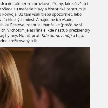
ntku
do takmer rozprávkovej Prahy, kde sú všetci
a všade sú mačacie hlavy a historické centrum je
 konvoja. Už tam však treba spozornieť, lebo
 veľa hluchých miest. A nájdeme ich všade,
orín ku Petrovej zosnulej manželke (prečo by si
ích. Vrcholom je asi finále, kde nástup prezidentky
ej hymny. No nič proti
Kde domov můj?
a tejto
odne zrežírovaný trik.