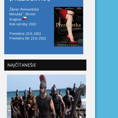
Žáner: Romantický
Minutáż˝: 90 min
Krajina:
Rok výroby: 2022
Premiéra: 23.6. 2022
Premiéra SK: 23.6. 2022
NAJČÍTANEŠIE