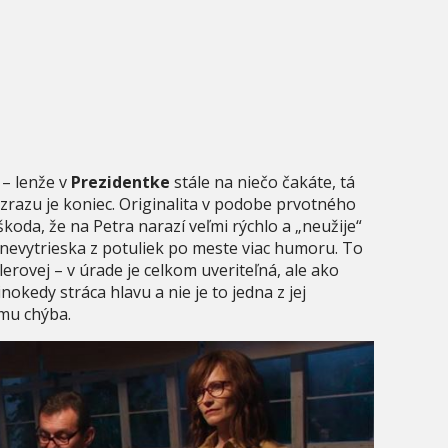
 – lenže v
Prezidentke
stále na niečo čakáte, tá
a zrazu je koniec. Originalita v podobe prvotného
škoda, že na Petra narazí veľmi rýchlo a „neužije“
k nevytrieska z potuliek po meste viac humoru. To
erovej – v úrade je celkom uveriteľná, ale ako
inokedy stráca hlavu a nie je to jedna z jej
omu chýba.