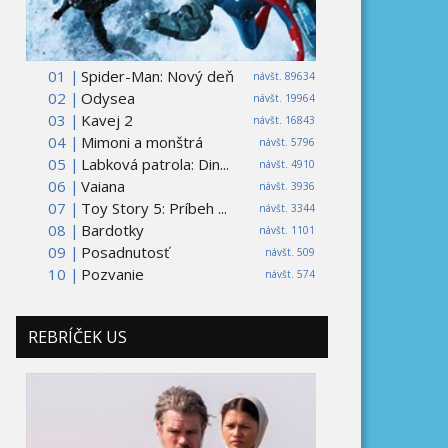
01 |
Spider-Man: Nový deň
návšt. 89634
02 |
Odysea
návšt. 19964
03 |
Kavej 2
návšt. 16843
04 |
Mimoni a monštrá
návšt. 5796
05 |
Labková patrola: Din...
návšt. 4910
06 |
Vaiana
návšt. 3936
07 |
Toy Story 5: Príbeh ...
návšt. 3344
08 |
Bardotky
návšt. 1101
09 |
Posadnutosť
návšt. 509
10 |
Pozvanie
návšt. 574
REBRÍČEK US