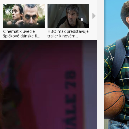
Cinematik uvedie
HBO max predstavuje
špičkové dánske fi...
trailer k novém...