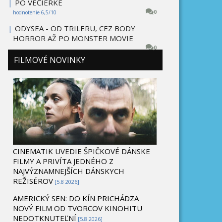
|
PO VEČIERKE
0
hodnotenie 6,5/10
|
ODYSEA - OD TRILERU, CEZ BODY
HORROR AŽ PO MONSTER MOVIE
0
FILMOVÉ NOVINKY
CINEMATIK UVEDIE ŠPIČKOVÉ DÁNSKE
FILMY A PRIVÍTA JEDNÉHO Z
NAJVÝZNAMNEJŠÍCH DÁNSKYCH
REŽISÉROV
[5.8 2026]
AMERICKÝ SEN: DO KÍN PRICHÁDZA
NOVÝ FILM OD TVORCOV KINOHITU
NEDOTKNUTEĽNÍ
[5.8 2026]