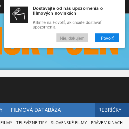
y
Rozprávky
Funny
Docu
Dostávajte od nás upozornenia o
filmových novinkách
RECENZIE
VIDEÁ
FILMY
Kliknite na Povoliť, ak chcete dostávať
upozornenia
Nie, ďakujem
Povoliť
Y
FILMOVÁ DATABÁZA
REBRÍČKY
 FILMY
TELEVÍZNE TIPY
SLOVENSKÉ FILMY
PRÁVE V KINÁCH