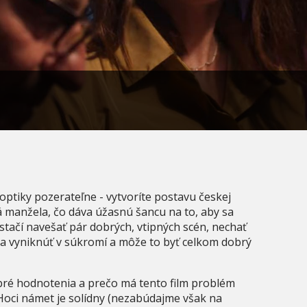
ptiky pozerateľne - vytvoríte postavu českej
á manžela, čo dáva úžasnú šancu na to, aby sa
tačí navešať pár dobrých, vtipných scén, nechať
u a vyniknúť v súkromí a môže to byť celkom dobrý
obré hodnotenia a prečo má tento film problém
Hoci námet je solídny (nezabúdajme však na