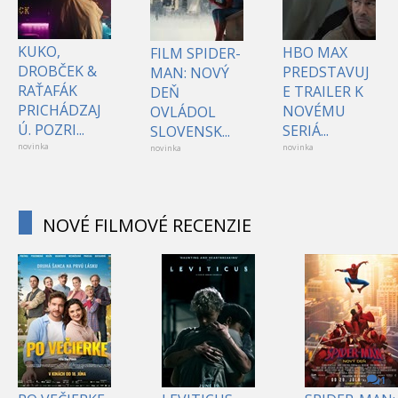
KUKO,
HBO MAX
FILM SPIDER-
DROBČEK &
PREDSTAVUJ
MAN: NOVÝ
RAŤAFÁK
E TRAILER K
DEŇ
PRICHÁDZAJ
NOVÉMU
OVLÁDOL
Ú. POZRI...
SERIÁ...
SLOVENSK...
novinka
novinka
novinka
NOVÉ FILMOVÉ RECENZIE
1