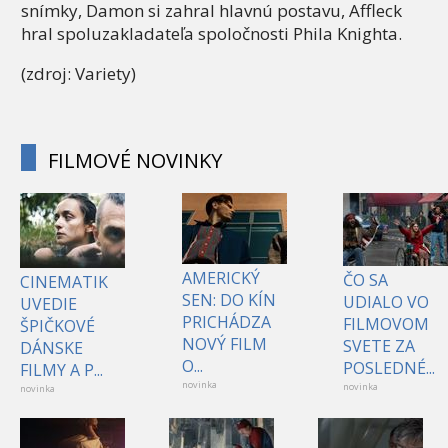
snímky, Damon si zahral hlavnú postavu, Affleck
hral spoluzakladateľa spoločnosti Phila Knighta.
(zdroj: Variety)
FILMOVÉ NOVINKY
AMERICKÝ
ČO SA
CINEMATIK
SEN: DO KÍN
UDIALO VO
UVEDIE
PRICHÁDZA
FILMOVOM
ŠPIČKOVÉ
NOVÝ FILM
SVETE ZA
DÁNSKE
O...
POSLEDNÉ...
FILMY A P...
novinka
novinka
novinka