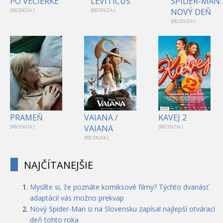
PO VEČIERKE
LEVITICUS
SPIDER-MAN:
NOVÝ DEŇ
[RECENZIA ]
[RECENZIA ]
[RECENZIA ]
PRAMEŇ
VAIANA /
KAVEJ 2
VAIANA
[RECENZIA ]
[RECENZIA ]
[RECENZIA ]
NAJČÍTANEJŠIE
Myslíte si, že poznáte komiksové filmy? Týchto dvanásť
adaptácií vás možno prekvap
Nový Spider-Man si na Slovensku zapísal najlepší otvárací
deň tohto roka