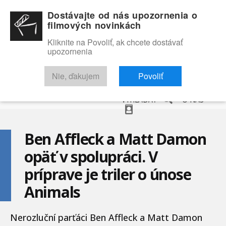
Dostávajte od nás upozornenia o
filmových novinkách
Kliknite na Povoliť, ak chcete dostávať
upozornenia
NOVINKY
RECENZIE
TRAILERY
FILMOVÁ DATABÁZA
Nie, ďakujem
Povoliť
VYHĽADAŤ
O NÁS
Ben Affleck a Matt Damon
opäť v spolupráci. V
príprave je triler o únose
Animals
Nerozluční parťáci Ben Affleck a Matt Damon