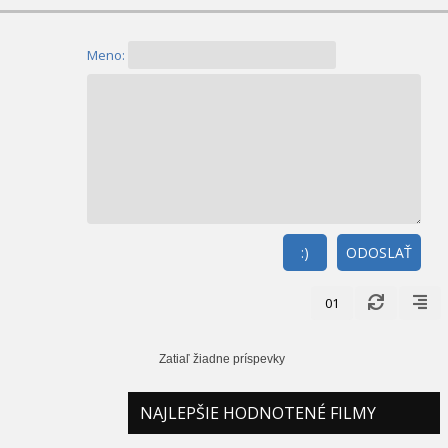
Meno:
:)
ODOSLAŤ
01
Zatiaľ žiadne príspevky
NAJLEPŠIE HODNOTENÉ FILMY