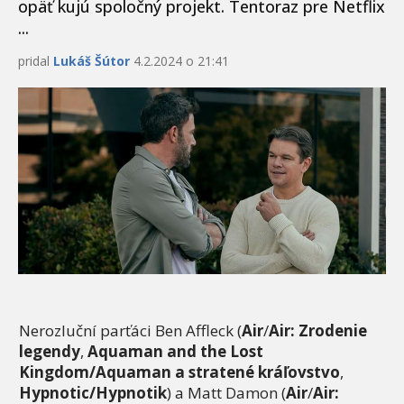
opäť kujú spoločný projekt. Tentoraz pre Netflix
...
pridal
Lukáš Šútor
4.2.2024 o 21:41
Nerozluční parťáci Ben Affleck (
Air
/
Air: Zrodenie
legendy
,
Aquaman and the Lost
Kingdom/Aquaman a stratené kráľovstvo
,
Hypnotic/Hypnotik
) a Matt Damon (
Air
/
Air: