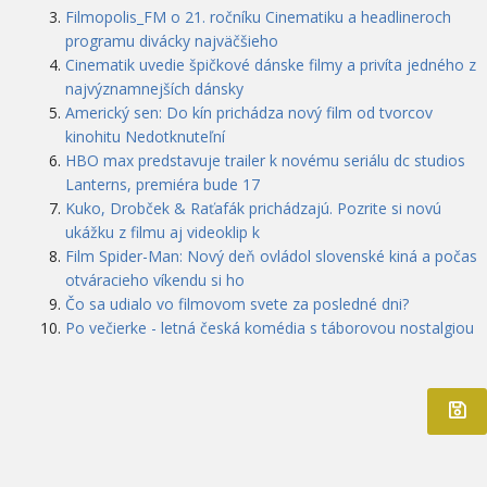
Filmopolis_FM o 21. ročníku Cinematiku a headlineroch
programu divácky najväčšieho
Cinematik uvedie špičkové dánske filmy a privíta jedného z
najvýznamnejších dánsky
Americký sen: Do kín prichádza nový film od tvorcov
kinohitu Nedotknuteľní
HBO max predstavuje trailer k novému seriálu dc studios
Lanterns, premiéra bude 17
Kuko, Drobček & Raťafák prichádzajú. Pozrite si novú
ukážku z filmu aj videoklip k
Film Spider-Man: Nový deň ovládol slovenské kiná a počas
otváracieho víkendu si ho
Čo sa udialo vo filmovom svete za posledné dni?
Po večierke - letná česká komédia s táborovou nostalgiou