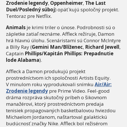
Zrodenie legendy
,
Oppenheimer
,
The Last
Duel/Posledný súboj
) opäť kujú spoločný projekt.
Tentoraz pre Netflix.
Animals
je krimi triler o únose. Podrobnosti sú o
zápletke zatiaľ neznáme. Affleck režíruje, Damon
hrá hlavnú úlohu. Scenáristami sú Connor McIntyre
a Billy Ray (
Gemini Man/Blíženec
,
Richard Jewell
,
Captain
Phillips/Kapitán Phillips: Prepadnutie
lode Alabama
).
Affleck a Damon produkujú projekt
prostredníctvom ich spoločnosti Artists Equity.
V minulom roku vyprodukovali snímku
Air/Air:
Zrodenie legendy
pre Prime Video. Feel-good
dráma rozpráva skutočný príbeh o šikovnom
manažérovi, ktorý prostredníctvom predaja
tenisiek propagovaných basketbalovou hviezdou
Michaelom Jordanom, naštartoval galaktickú
budúcnosť značky Nike. Affleck bol režisérom