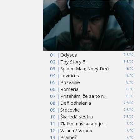
01 |
Odysea
9,5/10
02 |
Toy Story 5
8,5/10
03 |
Spider-Man: Nový Deň
8/10
04 |
Leviticus
8/10
05 |
Pozvanie
8/10
06 |
Romería
8/10
07 |
Prisahám, že za to n...
8/10
08 |
Deň odhalenia
7,5/10
09 |
Srdcovka
7,5/10
10 |
Škaredá sestra
7,5/10
11 |
Zlatko, náš sused je...
7/10
12 |
Vaiana / Vaiana
7/10
13 |
Prameň
7/10