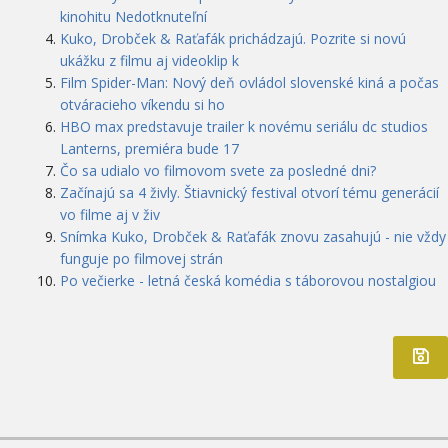
kinohitu Nedotknuteľní
Kuko, Drobček & Raťafák prichádzajú. Pozrite si novú
ukážku z filmu aj videoklip k
Film Spider-Man: Nový deň ovládol slovenské kiná a počas
otváracieho víkendu si ho
HBO max predstavuje trailer k novému seriálu dc studios
Lanterns, premiéra bude 17
Čo sa udialo vo filmovom svete za posledné dni?
Začínajú sa 4 živly. Štiavnický festival otvorí tému generácií
vo filme aj v živ
Snímka Kuko, Drobček & Raťafák znovu zasahujú - nie vždy
funguje po filmovej strán
Po večierke - letná česká komédia s táborovou nostalgiou