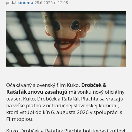
pridal
kinema
28.6.2026 o 12:08
Očakávaný slovenský film Kuko,
Drobček &
Raťafák znovu zasahujú
má vonku nový oficiálny
teaser. Kuko, Drobček a Raťafák Plachta sa vracajú
na veľké plátno v netradičnej slovenskej komédii,
ktorá vstúpi do kín 6. augusta 2026 v spolupráci s
Filmtopiou.
Kuko, Drobček a Raťafák Plachta boli kedysi kultoví