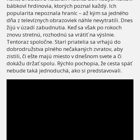
bábkoví hrdinovia, ktorých poznal každý. Ich
popularita nepoznala hraníc – až kým sa jedného
dňa z televíznych obrazoviek náhle nevytratili. Dnes
žijú v úzadí zabudnutia. Keď sa však po rokoch
znovu stretnú, rozhodnú sa vrátiť na výslnie.
Tentoraz spoločne. Starí priatelia sa vrhajú do
dobrodružstva plného nečakaných zvratov, aby
zistili, či ešte majú miesto v dnešnom svete a či
dokážu držať spolu. Rýchlo pochopia, že cesta späť
nebude taká jednoduchá, ako si predstavovali.