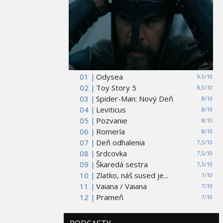
01 |
Odysea
9,5/10
02 |
Toy Story 5
8,5/10
03 |
Spider-Man: Nový Deň
8/10
04 |
Leviticus
8/10
05 |
Pozvanie
8/10
06 |
Romería
8/10
07 |
Deň odhalenia
7,5/10
08 |
Srdcovka
7,5/10
09 |
Škaredá sestra
7,5/10
10 |
Zlatko, náš sused je...
7/10
11 |
Vaiana / Vaiana
7/10
12 |
Prameň
7/10