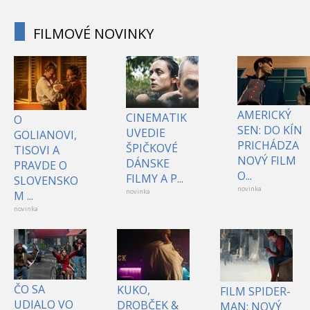
FILMOVÉ NOVINKY
AMERICKÝ
CINEMATIK
O
SEN: DO KÍN
UVEDIE
GOLIANOVI,
PRICHÁDZA
ŠPIČKOVÉ
TISOVI A
NOVÝ FILM
DÁNSKE
PRAVDE O
O...
FILMY A P...
SLOVENSKO
novinka
novinka
M ...
novinka
ČO SA
KUKO,
FILM SPIDER-
UDIALO VO
DROBČEK &
MAN: NOVÝ