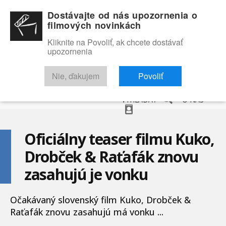
Dostávajte od nás upozornenia o
filmových novinkách
Kliknite na Povoliť, ak chcete dostávať
upozornenia
NOVINKY
RECENZIE
TRAILERY
FILMOVÁ DATABÁZA
Nie, ďakujem
Povoliť
VYHĽADAŤ
O NÁS
Oficiálny teaser filmu Kuko,
Drobček & Raťafák znovu
zasahujú je vonku
Očakávaný slovenský film Kuko, Drobček &
Raťafák znovu zasahujú má vonku ...