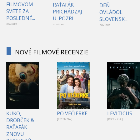
FILMOVOM
RAŤAFÁK
DEŇ
SVETE ZA
PRICHÁDZAJ
OVLÁDOL
POSLEDNÉ...
Ú. POZRI...
SLOVENSK...
novinka
novinka
novinka
NOVÉ FILMOVÉ RECENZIE
KUKO,
PO VEČIERKE
LEVITICUS
DROBČEK &
[RECENZIA ]
[RECENZIA ]
RAŤAFÁK
ZNOVU