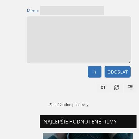
Meno:
:)
ODOSLAŤ
01
Zatiaľ žiadne príspevky
NAJLEPŠIE HODNOTENÉ FILMY