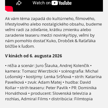
Ak vám téma zapadá do kultúrneho, filmového,
lifestylového alebo nostalgického obsahu, budeme
veľmi radi za zdieľanie, krátku zmienku alebo
zaradenie teaseru medzi novinky/tipy, veľmi by
nám pomohlo dostať Kuko, Drobček & Raťafáka
bližšie k ľuďom.
V kinách od 6. augusta 2026
• réžia a scenár: Juro Šlauka, Andrej Kolenčík •
kamera: Tomasz Wierzbicki • scénografia: Michal
Lošonský • kostýmy: Lenka Sršňová • strih: Katarína
Pavelková • zvuk: Adam Matej • hudba: David
Kollar • strih teaseru: Peter Pavlík • PR: Dominika
Horváthová • producent: Slovenská televízia a
rozhlas, Admiral Films • distribúcia: Filmtopia