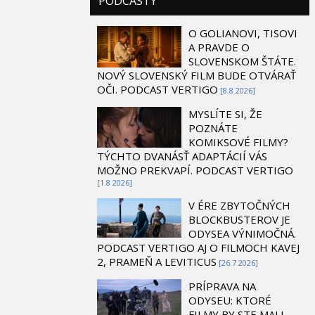
PODCASTY
O GOLIANOVI, TISOVI
A PRAVDE O
SLOVENSKOM ŠTÁTE.
NOVÝ SLOVENSKÝ FILM BUDE OTVÁRAŤ
OČI. PODCAST VERTIGO
[8.8 2026]
MYSLÍTE SI, ŽE
POZNÁTE
KOMIKSOVÉ FILMY?
TÝCHTO DVANÁSŤ ADAPTÁCIÍ VÁS
MOŽNO PREKVAPÍ. PODCAST VERTIGO
[1.8 2026]
V ÉRE ZBYTOČNÝCH
BLOCKBUSTEROV JE
ODYSEA VÝNIMOČNÁ.
PODCAST VERTIGO AJ O FILMOCH KAVEJ
2, PRAMEŇ A LEVITICUS
[26.7 2026]
PRÍPRAVA NA
ODYSEU: KTORÉ
FILMY BY STE MALI