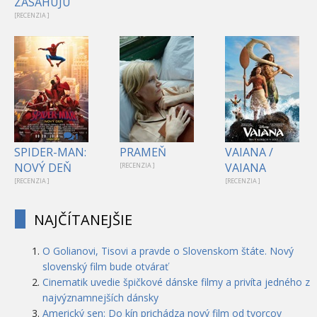
ZASAHUJÚ
[RECENZIA ]
1
SPIDER-MAN:
PRAMEŇ
VAIANA /
NOVÝ DEŇ
VAIANA
[RECENZIA ]
[RECENZIA ]
[RECENZIA ]
NAJČÍTANEJŠIE
O Golianovi, Tisovi a pravde o Slovenskom štáte. Nový
slovenský film bude otvárať
Cinematik uvedie špičkové dánske filmy a privíta jedného z
najvýznamnejších dánsky
Americký sen: Do kín prichádza nový film od tvorcov