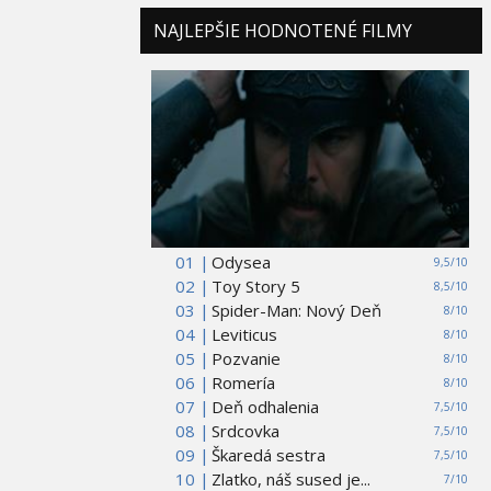
NAJLEPŠIE HODNOTENÉ FILMY
01 |
Odysea
9,5/10
02 |
Toy Story 5
8,5/10
03 |
Spider-Man: Nový Deň
8/10
04 |
Leviticus
8/10
05 |
Pozvanie
8/10
06 |
Romería
8/10
07 |
Deň odhalenia
7,5/10
08 |
Srdcovka
7,5/10
09 |
Škaredá sestra
7,5/10
10 |
Zlatko, náš sused je...
7/10