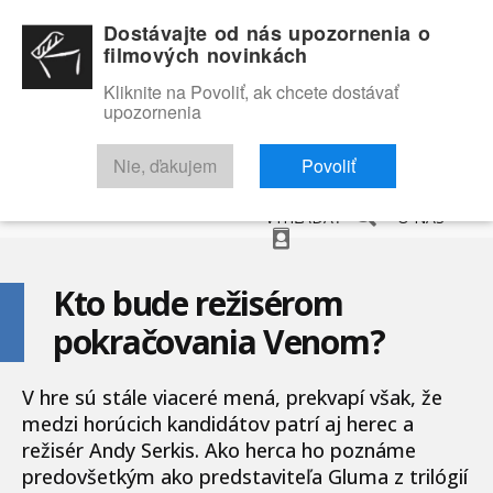
Dostávajte od nás upozornenia o
filmových novinkách
Kliknite na Povoliť, ak chcete dostávať
upozornenia
NOVINKY
RECENZIE
TRAILERY
FILMOVÁ DATABÁZA
Nie, ďakujem
Povoliť
VYHĽADAŤ
O NÁS
Kto bude režisérom
pokračovania Venom?
V hre sú stále viaceré mená, prekvapí však, že
medzi horúcich kandidátov patrí aj herec a
režisér Andy Serkis. Ako herca ho poznáme
predovšetkým ako predstaviteľa Gluma z trilógií