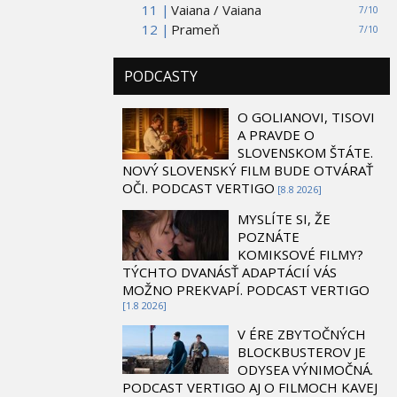
11 |
Vaiana / Vaiana
7/10
12 |
Prameň
7/10
PODCASTY
O GOLIANOVI, TISOVI
A PRAVDE O
SLOVENSKOM ŠTÁTE.
NOVÝ SLOVENSKÝ FILM BUDE OTVÁRAŤ
OČI. PODCAST VERTIGO
[8.8 2026]
MYSLÍTE SI, ŽE
POZNÁTE
KOMIKSOVÉ FILMY?
TÝCHTO DVANÁSŤ ADAPTÁCIÍ VÁS
MOŽNO PREKVAPÍ. PODCAST VERTIGO
[1.8 2026]
V ÉRE ZBYTOČNÝCH
BLOCKBUSTEROV JE
ODYSEA VÝNIMOČNÁ.
PODCAST VERTIGO AJ O FILMOCH KAVEJ