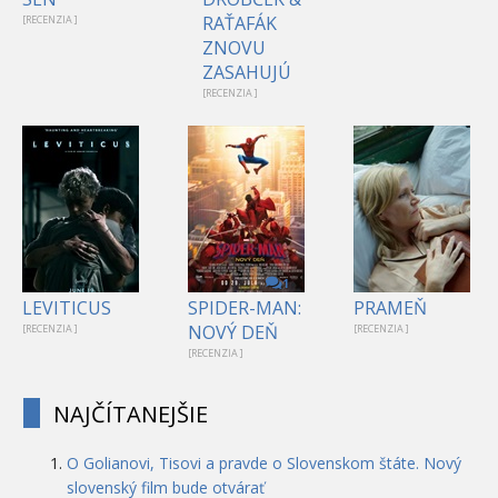
RAŤAFÁK
[RECENZIA ]
ZNOVU
ZASAHUJÚ
[RECENZIA ]
1
LEVITICUS
SPIDER-MAN:
PRAMEŇ
NOVÝ DEŇ
[RECENZIA ]
[RECENZIA ]
[RECENZIA ]
NAJČÍTANEJŠIE
O Golianovi, Tisovi a pravde o Slovenskom štáte. Nový
slovenský film bude otvárať