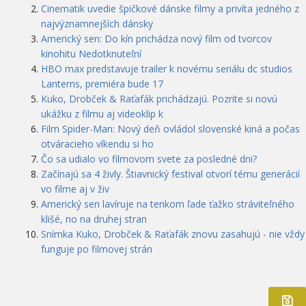
Cinematik uvedie špičkové dánske filmy a privíta jedného z
najvýznamnejších dánsky
Americký sen: Do kín prichádza nový film od tvorcov
kinohitu Nedotknuteľní
HBO max predstavuje trailer k novému seriálu dc studios
Lanterns, premiéra bude 17
Kuko, Drobček & Raťafák prichádzajú. Pozrite si novú
ukážku z filmu aj videoklip k
Film Spider-Man: Nový deň ovládol slovenské kiná a počas
otváracieho víkendu si ho
Čo sa udialo vo filmovom svete za posledné dni?
Začínajú sa 4 živly. Štiavnický festival otvorí tému generácií
vo filme aj v živ
Americký sen lavíruje na tenkom ľade ťažko stráviteľného
klišé, no na druhej stran
Snímka Kuko, Drobček & Raťafák znovu zasahujú - nie vždy
funguje po filmovej strán