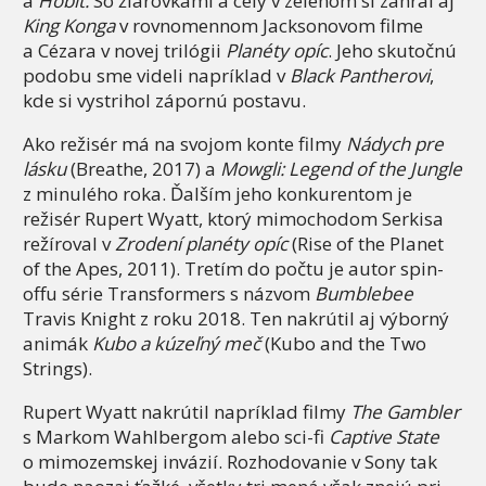
a
Hobit.
So žiarovkami a celý v zelenom si zahral aj
King Konga
v rovnomennom Jacksonovom filme
a Cézara v novej trilógii
Planéty opíc
. Jeho skutočnú
podobu sme videli napríklad v
Black Pantherovi
,
kde si vystrihol zápornú postavu.
Ako režisér má na svojom konte filmy
Nádych pre
lásku
(Breathe, 2017) a
Mowgli: Legend of the Jungle
z minulého roka. Ďalším jeho konkurentom je
režisér Rupert Wyatt, ktorý mimochodom Serkisa
režíroval v
Zrodení planéty opíc
(Rise of the Planet
of the Apes, 2011). Tretím do počtu je autor spin-
offu série Transformers s názvom
Bumblebee
Travis Knight z roku 2018. Ten nakrútil aj výborný
animák
Kubo a kúzeľný meč
(Kubo and the Two
Strings).
Rupert Wyatt nakrútil napríklad filmy
The Gambler
s Markom Wahlbergom alebo sci-fi
Captive State
o mimozemskej invázií. Rozhodovanie v Sony tak