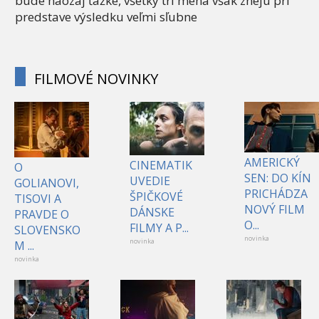
bude naozaj ťažké, všetky tri mená však znejú pri
predstave výsledku veľmi sľubne
FILMOVÉ NOVINKY
AMERICKÝ
CINEMATIK
O
SEN: DO KÍN
UVEDIE
GOLIANOVI,
PRICHÁDZA
ŠPIČKOVÉ
TISOVI A
NOVÝ FILM
DÁNSKE
PRAVDE O
O...
FILMY A P...
SLOVENSKO
novinka
novinka
M ...
novinka