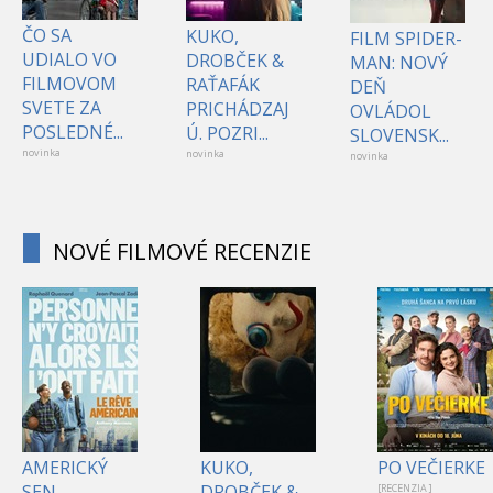
ČO SA
KUKO,
FILM SPIDER-
UDIALO VO
DROBČEK &
MAN: NOVÝ
FILMOVOM
RAŤAFÁK
DEŇ
SVETE ZA
PRICHÁDZAJ
OVLÁDOL
POSLEDNÉ...
Ú. POZRI...
SLOVENSK...
novinka
novinka
novinka
NOVÉ FILMOVÉ RECENZIE
AMERICKÝ
KUKO,
PO VEČIERKE
SEN
DROBČEK &
[RECENZIA ]