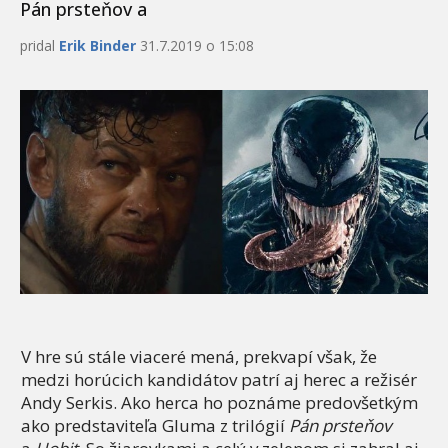
Pán prsteňov a
pridal
Erik Binder
31.7.2019 o 15:08
V hre sú stále viaceré mená, prekvapí však, že
medzi horúcich kandidátov patrí aj herec a režisér
Andy Serkis. Ako herca ho poznáme predovšetkým
ako predstaviteľa Gluma z trilógií
Pán prsteňov