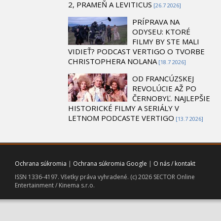
2, PRAMEŇ A LEVITICUS
[26.7 2026]
PRÍPRAVA NA
ODYSEU: KTORÉ
FILMY BY STE MALI
VIDIEŤ? PODCAST VERTIGO O TVORBE
CHRISTOPHERA NOLANA
[18.7 2026]
OD FRANCÚZSKEJ
REVOLÚCIE AŽ PO
ČERNOBYĽ. NAJLEPŠIE
HISTORICKÉ FILMY A SERIÁLY V
LETNOM PODCASTE VERTIGO
[13.7 2026]
Ochrana súkromia
|
Ochrana súkromia Google
|
O nás / kontakt
ISSN 1336-4197. Všetky práva vyhradené. (c) 2026 SECTOR Online
Entertainment / Kinema s.r.o.