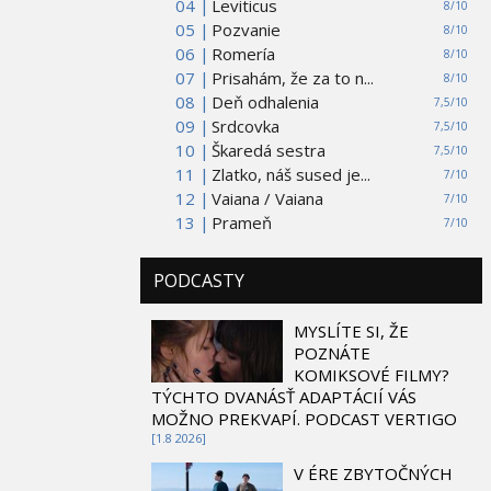
04 |
Leviticus
8/10
05 |
Pozvanie
8/10
06 |
Romería
8/10
07 |
Prisahám, že za to n...
8/10
08 |
Deň odhalenia
7,5/10
09 |
Srdcovka
7,5/10
10 |
Škaredá sestra
7,5/10
11 |
Zlatko, náš sused je...
7/10
12 |
Vaiana / Vaiana
7/10
13 |
Prameň
7/10
PODCASTY
MYSLÍTE SI, ŽE
POZNÁTE
KOMIKSOVÉ FILMY?
TÝCHTO DVANÁSŤ ADAPTÁCIÍ VÁS
MOŽNO PREKVAPÍ. PODCAST VERTIGO
[1.8 2026]
V ÉRE ZBYTOČNÝCH