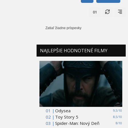
01
Zatiaľ žiadne príspevky
NAJLEPŠIE HODNOTENÉ FILMY
01 |
Odysea
9,5/10
02 |
Toy Story 5
8,5/10
03 |
Spider-Man: Nový Deň
8/10