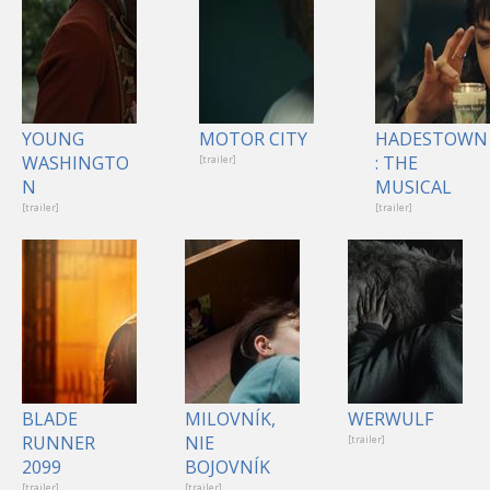
YOUNG
MOTOR CITY
HADESTOWN
WASHINGTO
: THE
[trailer]
N
MUSICAL
[trailer]
[trailer]
BLADE
MILOVNÍK,
WERWULF
RUNNER
NIE
[trailer]
2099
BOJOVNÍK
[trailer]
[trailer]