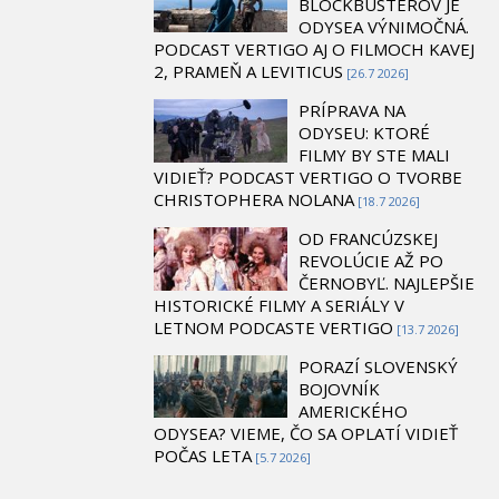
BLOCKBUSTEROV JE
ODYSEA VÝNIMOČNÁ.
PODCAST VERTIGO AJ O FILMOCH KAVEJ
2, PRAMEŇ A LEVITICUS
[26.7 2026]
PRÍPRAVA NA
ODYSEU: KTORÉ
FILMY BY STE MALI
VIDIEŤ? PODCAST VERTIGO O TVORBE
CHRISTOPHERA NOLANA
[18.7 2026]
OD FRANCÚZSKEJ
REVOLÚCIE AŽ PO
ČERNOBYĽ. NAJLEPŠIE
HISTORICKÉ FILMY A SERIÁLY V
LETNOM PODCASTE VERTIGO
[13.7 2026]
PORAZÍ SLOVENSKÝ
BOJOVNÍK
AMERICKÉHO
ODYSEA? VIEME, ČO SA OPLATÍ VIDIEŤ
POČAS LETA
[5.7 2026]