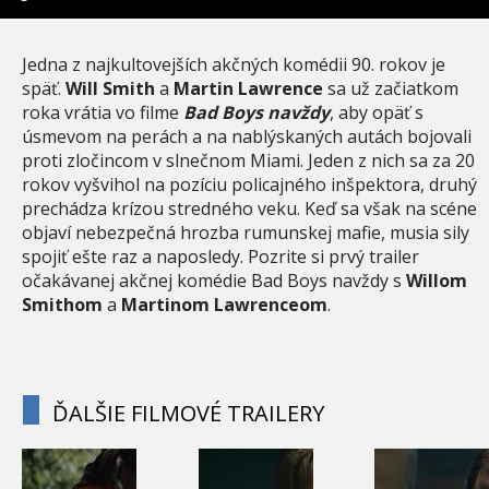
Jedna z najkultovejších akčných komédii 90. rokov je
späť.
Will Smith
a
Martin Lawrence
sa už začiatkom
roka vrátia vo filme
Bad Boys navždy
, aby opäť s
úsmevom na perách a na nablýskaných autách bojovali
proti zločincom v slnečnom Miami. Jeden z nich sa za 20
rokov vyšvihol na pozíciu policajného inšpektora, druhý
prechádza krízou stredného veku. Keď sa však na scéne
objaví nebezpečná hrozba rumunskej mafie, musia sily
spojiť ešte raz a naposledy. Pozrite si prvý trailer
očakávanej akčnej komédie Bad Boys navždy s
Willom
Smithom
a
Martinom Lawrenceom
.
ĎALŠIE FILMOVÉ TRAILERY