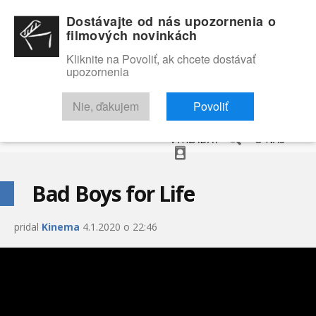
Dostávajte od nás upozornenia o
filmových novinkách
Kliknite na Povoliť, ak chcete dostávať
upozornenia
NOVINKY
RECENZIE
TRAILERY
FILMOVÁ DATABÁZA
Nie, ďakujem
Povoliť
VYHĽADAŤ
O NÁS
Bad Boys for Life
pridal
Kinema
4.1.2020 o 22:46