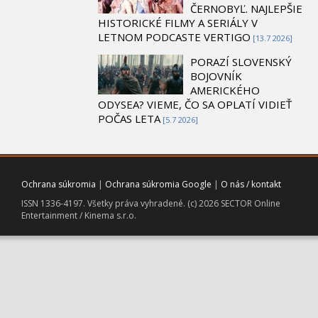
ČERNOBYĽ. NAJLEPŠIE
HISTORICKÉ FILMY A SERIÁLY V
LETNOM PODCASTE VERTIGO
[13.7 2026]
PORAZÍ SLOVENSKÝ
BOJOVNÍK
AMERICKÉHO
ODYSEA? VIEME, ČO SA OPLATÍ VIDIEŤ
POČAS LETA
[5.7 2026]
Ochrana súkromia
|
Ochrana súkromia Google
|
O nás / kontakt
ISSN 1336-4197. Všetky práva vyhradené. (c) 2026 SECTOR Online
Entertainment / Kinema s.r.o.