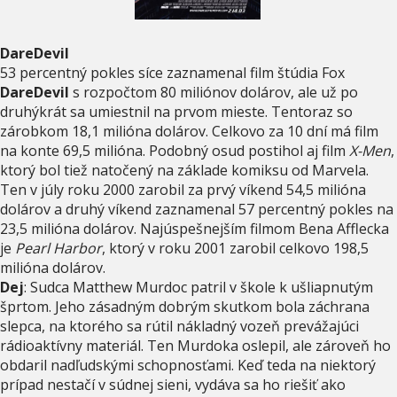
DareDevil
53 percentný pokles síce zaznamenal film štúdia Fox
DareDevil
s rozpočtom 80 miliónov dolárov, ale už po
druhýkrát sa umiestnil na prvom mieste. Tentoraz so
zárobkom 18,1 milióna dolárov. Celkovo za 10 dní má film
na konte 69,5 milióna. Podobný osud postihol aj film
X-Men
,
ktorý bol tiež natočený na základe komiksu od Marvela.
Ten v júly roku 2000 zarobil za prvý víkend 54,5 milióna
dolárov a druhý víkend zaznamenal 57 percentný pokles na
23,5 milióna dolárov. Najúspešnejším filmom Bena Afflecka
je
Pearl Harbor
, ktorý v roku 2001 zarobil celkovo 198,5
milióna dolárov.
Dej
:
Sudca Matthew Murdoc patril v škole k ušliapnutým
šprtom. Jeho zásadným dobrým skutkom bola záchrana
slepca, na ktorého sa rútil nákladný vozeň prevážajúci
rádioaktívny materiál. Ten Murdoka oslepil, ale zároveň ho
obdaril nadľudskými schopnosťami. Keď teda na niektorý
prípad nestačí v súdnej sieni, vydáva sa ho riešiť ako