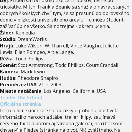
Dej
: Príbeh sa točí okolo trojice chlapíkov, tesne po
tridsiatke. Mitch, Frank a Beanie sa snažia o návrat starých
dobrých školských chvíľ tým, že sa presunú do obrovského
domu v blízkosti univerzitného areálu. Tu môžu študenti
zažívať úplne všetko. Samozrejme - okrem učenia.
Žáner
: Komédia
Štúdio
: DreamWorks
Hrajú
: Luke Wilson, Will Farrell, Vince Vaughn, Juliette
Lewis, Ellen Pompeo, Artie Lange.
Réžia
: Todd Phillips
Scenár
: Scot Armstrong, Todd Phillips, Court Crandall
Kamera
: Mark Irwin
Hudba
: Theodore Shapiro
Premiéra v USA
: 21. 2. 2003
Miesta natáčania
: Los Angeles, California, USA
Trailer Old School
Oficiálna stránka
Intro
o filme (meniace sa obrázky u príbehu, dosť veľa
informácii o hercoch a štábe, trailer, klipy, zaujímavá
červeno-biela a potom aj farebná galéria), hra (bol som
chytený) a Pledge (stránka na pivo). Nič zvláštneho. Na