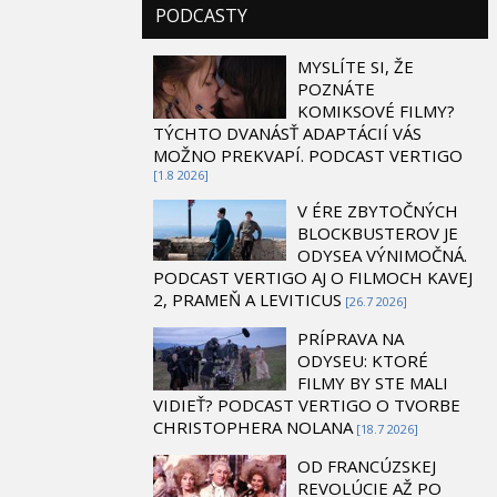
PODCASTY
MYSLÍTE SI, ŽE
POZNÁTE
KOMIKSOVÉ FILMY?
TÝCHTO DVANÁSŤ ADAPTÁCIÍ VÁS
MOŽNO PREKVAPÍ. PODCAST VERTIGO
[1.8 2026]
V ÉRE ZBYTOČNÝCH
BLOCKBUSTEROV JE
ODYSEA VÝNIMOČNÁ.
PODCAST VERTIGO AJ O FILMOCH KAVEJ
2, PRAMEŇ A LEVITICUS
[26.7 2026]
PRÍPRAVA NA
ODYSEU: KTORÉ
FILMY BY STE MALI
VIDIEŤ? PODCAST VERTIGO O TVORBE
CHRISTOPHERA NOLANA
[18.7 2026]
OD FRANCÚZSKEJ
REVOLÚCIE AŽ PO