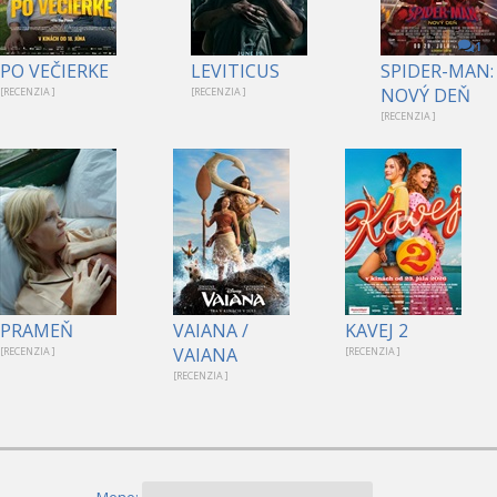
1
PO VEČIERKE
LEVITICUS
SPIDER-MAN:
NOVÝ DEŇ
[RECENZIA ]
[RECENZIA ]
[RECENZIA ]
PRAMEŇ
VAIANA /
KAVEJ 2
VAIANA
[RECENZIA ]
[RECENZIA ]
[RECENZIA ]
Meno: