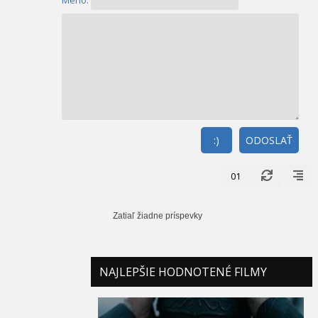
:)
ODOSLAŤ
01
Zatiaľ žiadne príspevky
NAJLEPŠIE HODNOTENÉ FILMY