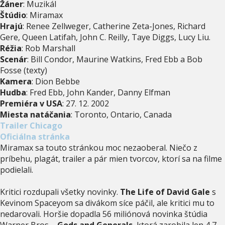
Žáner
: Muzikál
Štúdio
: Miramax
Hrajú
: Renee Zellweger, Catherine Zeta-Jones, Richard
Gere, Queen Latifah, John C. Reilly, Taye Diggs, Lucy Liu.
Réžia
: Rob Marshall
Scenár
: Bill Condor, Maurine Watkins, Fred Ebb a Bob
Fosse (texty)
Kamera
: Dion Bebbe
Hudba
: Fred Ebb, John Kander, Danny Elfman
Premiéra v USA
: 27. 12. 2002
Miesta natáčania
: Toronto, Ontario, Canada
Trailer Chicago
Oficiálna stránka
Miramax sa touto stránkou moc nezaoberal. Niečo z
príbehu, plagát, trailer a pár mien tvorcov, ktorí sa na filme
podielali.
Kritici rozdupali všetky novinky.
The Life of David Gale
s
Kevinom Spaceyom sa divákom síce páčil, ale kritici mu to
nedarovali. Horšie dopadla 56 miliónová novinka štúdia
Warner Bros. -
Gods and Generals
, ktorá zarobila len 4,7