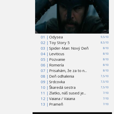
01 |
Odysea
9,5/10
02 |
Toy Story 5
8,5/10
03 |
Spider-Man: Nový Deň
8/10
04 |
Leviticus
8/10
05 |
Pozvanie
8/10
06 |
Romería
8/10
07 |
Prisahám, že za to n...
8/10
08 |
Deň odhalenia
7,5/10
09 |
Srdcovka
7,5/10
10 |
Škaredá sestra
7,5/10
11 |
Zlatko, náš sused je...
7/10
12 |
Vaiana / Vaiana
7/10
13 |
Prameň
7/10