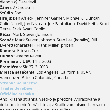
diabolský Daredevil.
Žáner
: Akčné sci-fi
Štúdio
: Fox
Hrajú
: Ben Affleck, Jennifer Garner, Michael C. Duncan,
Colin Farrell, Jon Favreau, Joe Pantoliano, David Keith, Scott
Terra, Erick Avari, Coolio.
Réžia
: Mark Steven Johnson
Scenár
: Mark Steven Johnson, Stan Lee (komiks), Bill
Everett (charakter), Frank Miller (príbeh)
Kamera
: Ericson Core
Hudba
: Graeme Revell
Premiéra v USA
: 14. 2. 2003
Premiéra v SK
: 27. 3. 2003
Miesta natáčania
: Los Angeles, California, USA \
Vancouver, British Columbia, Canada
Stránka na Kineme
Trailer DereDevil
Oficiálna stránka
Áno, krásna stránka. Všetko je precízne vypracované a
dokonca tu niečo nájdete aj v Braillovom písme. Len sa to
na obrazovke asi ťažko nevidiacim číta...