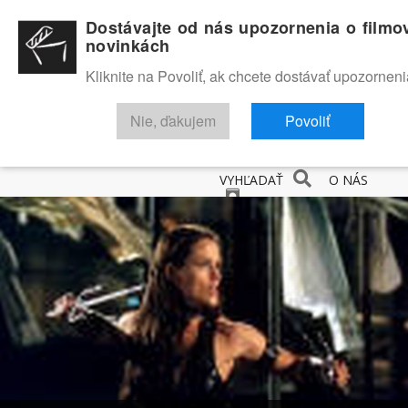
Dostávajte od nás upozornenia o filmo
novinkách
Kliknite na Povoliť, ak chcete dostávať upozorneni
Nie, ďakujem
Povoliť
NOVINKY
RECENZIE
TRAILERY
FILMOVÁ DATABÁZA
VYHĽADAŤ
O NÁS