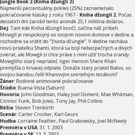
Jungle Book 2 (Kniha džunglí 2)
Najmenší percentuálny pokles (25%) zaznamenalo
pokračovanie klasiky z roku 1967 -
Kniha džunglí 2
. Počas
desiatich dní zarobil tento animák 25,1 milióna dolárov.
Dej
: Tam kde Kniha džunglí končí, začína náš príbeh.
Mowgli je nespokojný vo svojom novom domove v dedine a
rozhodne sa vrátiť do "života džungle". V dedine necháva
novú priateľku Shanti, ktorá sa bojí nebezpečných a divých
zvierat, ale Mowgli si chce práve s nimi užiť trocha srandy.
Mowgliho starý nepriateľ, tiger menom Shere Khan
premýšľa o krvavej odplate. Dokáže starý priateľ Baloo, so
svojou bandou čeliť Khanovým smrteľným tesákom?
Žáner
: Rodinné animované pokračovanie
Štúdio
: Buena Vista (Saturn)
Hovoria
: John Goodman, Haley Joel Osment, Mae Whitman,
Connor Funk, Bob Joles, Tony Jay, Phil Collins.
Réžia
: Steven Trenbirth
Scenár
: Carter Crocker, Karl Geurs
Hudba
: Lorraine Feather, Paul Grabowsky, Joel McNeely
Premiéra v USA
: 31. 1. 2003
Premiéra v SK
: 13. 3. 2003