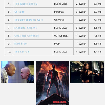
4.
The Jungle Book 2
Buena Vista
2. týždeň
8,7 mil
5.
Chicago
Miramax
9. týždeň
8,2 mil
6.
The Life of David Gale
Universal
1. týždeň
7,1 mil
7.
Shanghai Knights
Buena Vista
3. týždeň
6,5 mil
8.
Gods and Generals
Warner Bros.
1. týždeň
4,6 mil
9.
Dark Blue
MGM
1. týždeň
3,8 mil
10.
The Recruit
Buena Vista
4. týždeň
3,4 mil