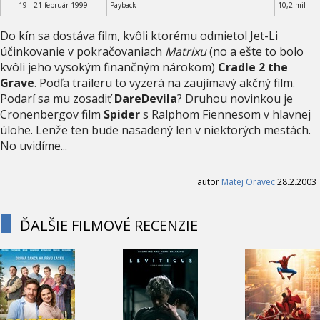
19 - 21 február 1999
Payback
10,2 mil
Do kín sa dostáva film, kvôli ktorému odmietol Jet-Li
účinkovanie v pokračovaniach
Matrixu
(no a ešte to bolo
kvôli jeho vysokým finančným nárokom)
Cradle 2 the
Grave
. Podľa traileru to vyzerá na zaujímavý akčný film.
Podarí sa mu zosadiť
DareDevila
? Druhou novinkou je
Cronenbergov film
Spider
s Ralphom Fiennesom v hlavnej
úlohe. Lenže ten bude nasadený len v niektorých mestách.
No uvidíme...
autor
Matej Oravec
28.2.2003
ĎALŠIE FILMOVÉ RECENZIE