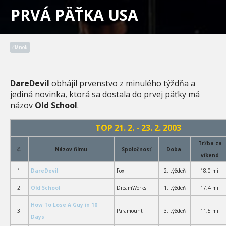
PRVÁ PÄŤKA USA
článok
DareDevil
obhájil prvenstvo z minulého týždňa a
jediná novinka, ktorá sa dostala do prvej päťky má
názov
Old School
.
TOP 21. 2. - 23. 2. 2003
Tržba za
č.
Názov filmu
Spoločnosť
Doba
víkend
1.
DareDevil
Fox
2. týždeň
18,0 mil
2.
Old School
DreamWorks
1. týždeň
17,4 mil
How To Lose A Guy in 10
3.
Paramount
3. týždeň
11,5 mil
Days