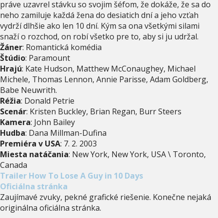
práve uzavrel stávku so svojim šéfom, že dokáže, že sa do
neho zamiluje každá žena do desiatich dní a jeho vzťah
vydrží dlhšie ako len 10 dní. Kým sa ona všetkými silami
snaží o rozchod, on robí všetko pre to, aby si ju udržal.
Žáner
: Romantická komédia
Štúdio
: Paramount
Hrajú
: Kate Hudson, Matthew McConaughey, Michael
Michele, Thomas Lennon, Annie Parisse, Adam Goldberg,
Babe Neuwrith.
Réžia
: Donald Petrie
Scenár
: Kristen Buckley, Brian Regan, Burr Steers
Kamera
: John Bailey
Hudba
: Dana Millman-Dufina
Premiéra v USA
: 7. 2. 2003
Miesta natáčania
: New York, New York, USA \ Toronto,
Canada
Trailer How To Lose A Guy in 10 Days
Oficiálna stránka
Zaujímavé zvuky, pekné grafické riešenie. Konečne nejaká
originálna oficiálna stránka.