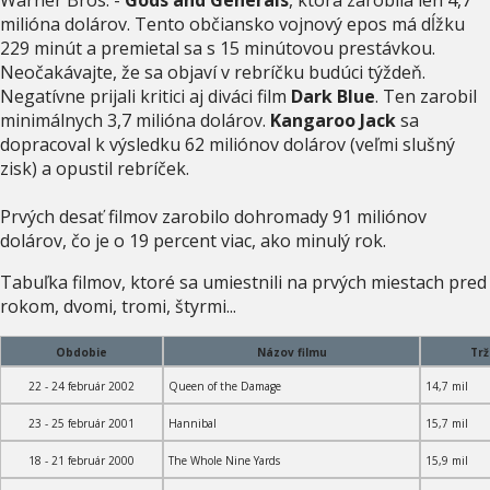
milióna dolárov. Tento občiansko vojnový epos má dĺžku
229 minút a premietal sa s 15 minútovou prestávkou.
Neočakávajte, že sa objaví v rebríčku budúci týždeň.
Negatívne prijali kritici aj diváci film
Dark Blue
. Ten zarobil
minimálnych 3,7 milióna dolárov.
Kangaroo Jack
sa
dopracoval k výsledku 62 miliónov dolárov (veľmi slušný
zisk) a opustil rebríček.
Prvých desať filmov zarobilo dohromady 91 miliónov
dolárov, čo je o 19 percent viac, ako minulý rok.
Tabuľka filmov, ktoré sa umiestnili na prvých miestach pred
rokom, dvomi, tromi, štyrmi...
Obdobie
Názov filmu
Tr
22 - 24 február 2002
Queen of the Damage
14,7 mil
23 - 25 február 2001
Hannibal
15,7 mil
18 - 21 február 2000
The Whole Nine Yards
15,9 mil