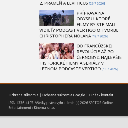
2, PRAMEŇ A LEVITICUS
[26.7 2026]
PRÍPRAVA NA
ODYSEU: KTORÉ
FILMY BY STE MALI
VIDIEŤ? PODCAST VERTIGO O TVORBE
CHRISTOPHERA NOLANA
[18.7 2026]
OD FRANCÚZSKEJ
REVOLÚCIE AŽ PO
ČERNOBYĽ. NAJLEPŠIE
HISTORICKÉ FILMY A SERIÁLY V
LETNOM PODCASTE VERTIGO
[13.7 2026]
Ochrana súkromia
|
Ochrana súkromia Google
|
O nás / kontakt
ISSN 1336-4197. Všetky práva vyhradené. (c) 2026 SECTOR Online
Entertainment / Kinema s.r.o.