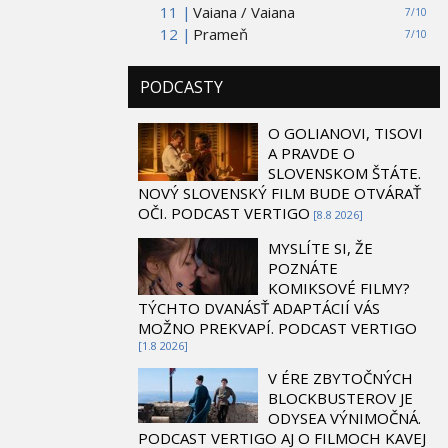
11 |
Vaiana / Vaiana
7/10
12 |
Prameň
7/10
PODCASTY
O GOLIANOVI, TISOVI
A PRAVDE O
SLOVENSKOM ŠTÁTE.
NOVÝ SLOVENSKÝ FILM BUDE OTVÁRAŤ
OČI. PODCAST VERTIGO
[8.8 2026]
MYSLÍTE SI, ŽE
POZNÁTE
KOMIKSOVÉ FILMY?
TÝCHTO DVANÁSŤ ADAPTÁCIÍ VÁS
MOŽNO PREKVAPÍ. PODCAST VERTIGO
[1.8 2026]
V ÉRE ZBYTOČNÝCH
BLOCKBUSTEROV JE
ODYSEA VÝNIMOČNÁ.
PODCAST VERTIGO AJ O FILMOCH KAVEJ