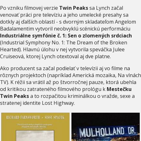
Po vzniku filmovej verzie
Twin Peaks
sa Lynch začal
venovať práci pre televíziu a jeho umelecké presahy sa
dotkly aj ďalších oblastí - s dvorným skladateľom Angelom
Badalamentim vytvoril neobvyklú scénickú performáciu
Industriálne symfónie č. 1: Sen o zlomených srdciach
(Industrial Symphony No. 1: The Dream of the Broken
Hearted). Hlavnú úlohu v nej vytvorila speváčka Julee
Cruiseová, ktorej Lynch otextoval aj dve platne.
Ako producent sa začal podielať v televízii aj vo filme na
rôznych projektoch (napríklad Americká mozaika, Na vlnách
TV). K réžii sa vrátil až po štvorročnej pauze, ktorá ubehla
od kritikou zatrateného filmového prológu k
Mestečku
Twin Peaks
a to rozpačitou kriminálkou o vražde, sexe a
stratenej identite Lost Highway.