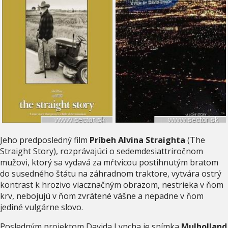
Jeho predposledný film
Príbeh Alvina Straighta
(The
Straight Story), rozprávajúci o sedemdesiattriročnom
mužovi, ktorý sa vydavá za mŕtvicou postihnutým bratom
do susedného štátu na záhradnom traktore, vytvára ostrý
kontrast k hrozivo viacznačným obrazom, nestrieka v ňom
krv, nebojujú v ňom zvrátené vášne a nepadne v ňom
jediné vulgárne slovo.
Posledným projektom Davida Lyncha je snímka
Mulholland