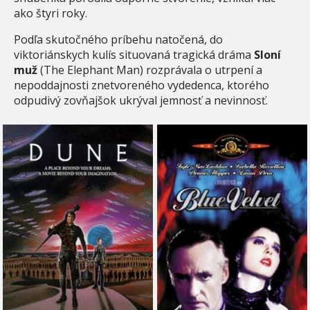
ako štyri roky.
Podľa skutočného príbehu natočená, do
viktoriánskych kulís situovaná tragická dráma
Sloní
muž
(The Elephant Man) rozprávala o utrpení a
nepoddajnosti znetvoreného vydedenca, ktorého
odpudivý zovňajšok ukrýval jemnosť a nevinnosť.