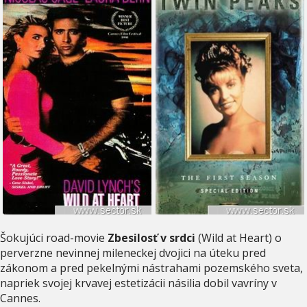
Šokujúci road-movie
Zbesilosť v srdci
(Wild at Heart) o
perverzne nevinnej mileneckej dvojici na úteku pred
zákonom a pred pekelnými nástrahami pozemského sveta,
napriek svojej krvavej estetizácii násilia dobil vavríny v
Cannes.