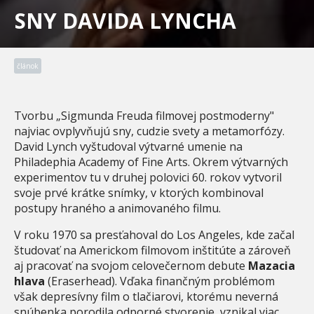
SNY DAVIDA LYNCHA
článok
Tvorbu „Sigmunda Freuda filmovej postmoderny"
najviac ovplyvňujú sny, cudzie svety a metamorfózy.
David Lynch vyštudoval výtvarné umenie na
Philadephia Academy of Fine Arts. Okrem výtvarných
experimentov tu v druhej polovici 60. rokov vytvoril
svoje prvé krátke snímky, v ktorých kombinoval
postupy hraného a animovaného filmu.
V roku 1970 sa presťahoval do Los Angeles, kde začal
študovať na Americkom filmovom inštitúte a zároveň
aj pracovať na svojom celovečernom debute
Mazacia
hlava
(Eraserhead). Vďaka finančným problémom
však depresívny film o tlačiarovi, ktorému neverná
snúbenka porodila odporné stvorenie, vznikal viac