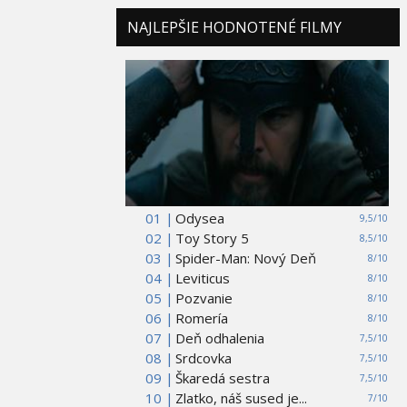
NAJLEPŠIE HODNOTENÉ FILMY
01 |
Odysea
9,5/10
02 |
Toy Story 5
8,5/10
03 |
Spider-Man: Nový Deň
8/10
04 |
Leviticus
8/10
05 |
Pozvanie
8/10
06 |
Romería
8/10
07 |
Deň odhalenia
7,5/10
08 |
Srdcovka
7,5/10
09 |
Škaredá sestra
7,5/10
10 |
Zlatko, náš sused je...
7/10