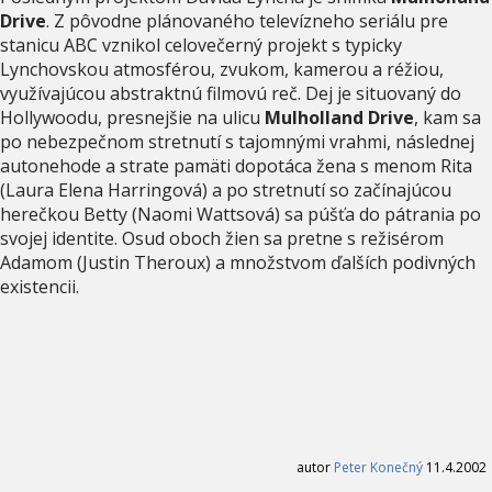
Drive
. Z pôvodne plánovaného televízneho seriálu pre
stanicu ABC vznikol celovečerný projekt s typicky
Lynchovskou atmosférou, zvukom, kamerou a réžiou,
využívajúcou abstraktnú filmovú reč. Dej je situovaný do
Hollywoodu, presnejšie na ulicu
Mulholland Drive
, kam sa
po nebezpečnom stretnutí s tajomnými vrahmi, následnej
autonehode a strate pamäti dopotáca žena s menom Rita
(Laura Elena Harringová) a po stretnutí so začínajúcou
herečkou Betty (Naomi Wattsová) sa púšťa do pátrania po
svojej identite. Osud oboch žien sa pretne s režisérom
Adamom (Justin Theroux) a množstvom ďalších podivných
existencii.
autor
Peter Konečný
11.4.2002