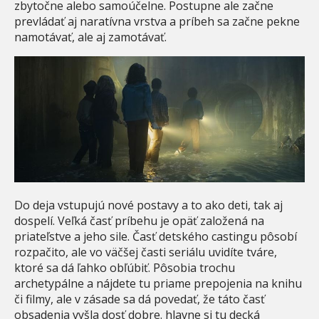
zbytočne alebo samoúčelne. Postupne ale začne
prevládať aj naratívna vrstva a príbeh sa začne pekne
namotávať, ale aj zamotávať.
Do deja vstupujú nové postavy a to ako deti, tak aj
dospelí. Veľká časť príbehu je opäť založená na
priateľstve a jeho sile. Časť detského castingu pôsobí
rozpačito, ale vo väčšej časti seriálu uvidíte tváre,
ktoré sa dá ľahko obľúbiť. Pôsobia trochu
archetypálne a nájdete tu priame prepojenia na knihu
či filmy, ale v zásade sa dá povedať, že táto časť
obsadenia vyšla dosť dobre. hlavne si tu decká