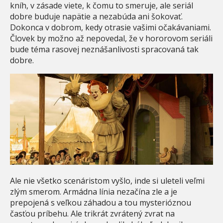
kníh, v zásade viete, k čomu to smeruje, ale seriál
dobre buduje napätie a nezabúda ani šokovať.
Dokonca v dobrom, kedy otrasie vašimi očakávaniami.
Človek by možno až nepovedal, že v hororovom seriáli
bude téma rasovej neznášanlivosti spracovaná tak
dobre.
Ale nie všetko scenáristom vyšlo, inde si uleteli veľmi
zlým smerom. Armádna línia nezačína zle a je
prepojená s veľkou záhadou a tou mysterióznou
časťou príbehu. Ale trikrát zvrátený zvrat na