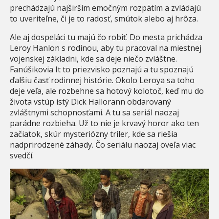
prechádzajú najširším emočným rozpätím a zvládajú
to uveriteľne, či je to radosť, smútok alebo aj hrôza.
Ale aj dospeláci tu majú čo robiť. Do mesta prichádza
Leroy Hanlon s rodinou, aby tu pracoval na miestnej
vojenskej základni, kde sa deje niečo zvláštne.
Fanúšikovia It to priezvisko poznajú a tu spoznajú
ďalšiu časť rodinnej histórie. Okolo Leroya sa toho
deje veľa, ale rozbehne sa hotový kolotoč, keď mu do
života vstúp istý Dick Hallorann obdarovaný
zvláštnymi schopnosťami. A tu sa seriál naozaj
parádne rozbieha. Už to nie je krvavý horor ako ten
začiatok, skúr mysteriózny triler, kde sa riešia
nadprirodzené záhady. Čo seriálu naozaj oveľa viac
svedčí.