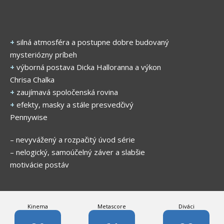
+
silná atmosféra a postupne dobre budovaný
mysteriózny príbeh
+
výborná postava Dicka Halloranna a výkon
Chrisa Chalka
+
zaujímavá spoločenská rovina
+
efekty, masky a stále presvedčivý
Pennywise
– nevyvážený a rozpačitý úvod série
– nelogický, samoúčelný záver a slabšie
motivácie postáv
Kinema
Metascore
Diváci