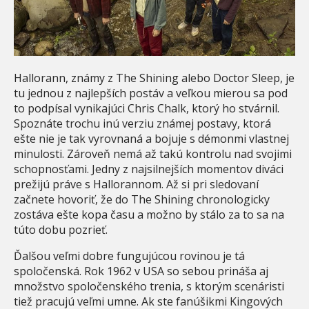
Hallorann, známy z The Shining alebo Doctor Sleep, je
tu jednou z najlepších postáv a veľkou mierou sa pod
to podpísal vynikajúci Chris Chalk, ktorý ho stvárnil.
Spoznáte trochu inú verziu známej postavy, ktorá
ešte nie je tak vyrovnaná a bojuje s démonmi vlastnej
minulosti. Zároveň nemá až takú kontrolu nad svojimi
schopnosťami. Jedny z najsilnejších momentov diváci
prežijú práve s Hallorannom. Až si pri sledovaní
začnete hovoriť, že do The Shining chronologicky
zostáva ešte kopa času a možno by stálo za to sa na
túto dobu pozrieť.
Ďalšou veľmi dobre fungujúcou rovinou je tá
spoločenská. Rok 1962 v USA so sebou prináša aj
množstvo spoločenského trenia, s ktorým scenáristi
tiež pracujú veľmi umne. Ak ste fanúšikmi Kingových