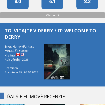
8.0
6.1
8.2
Ohodnotiť
TO: VITAJTE V DERRY / IT: WELCOME TO
DERRY
Žner: Horror/Fantasy
Minutáž˝: 500 min
Krajina:
Rok výroby: 2025
Premiéra:
Premiéra SK: 26.10.2025
ĎALŠIE FILMOVÉ RECENZIE