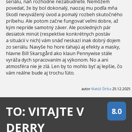
seriálu, naň rozhodne nezabudnete. Nemôžem
povedať, že by bol dokonalý, naozaj mu podľa mňa
škodí nevyvážený úvod a pomalý rozbeh skutočného
príbehu. Ale potom začne fungovať veľmi dobre, až
kým nepríde samotný záver. Ale posledných pár
desiatok minút (respektíve konkrétnych postáv
a situácií v nich) vám snáď neskazí inak dobrý dojem
zo seriálu. Navyše ho hore ťahajú aj efekty a masky,
hlavne Bill Skarsgård ako klaun Pennywise stále
vyráža dych spracovaním aj výkonom. No a ani
atmosféra nie je zlá. Len by to mohlo byť aj lepšie, čo
vám reálne bude aj trochu ľúto.
autor
Matúš Štrba
25.12.2025
TO: VITAJTE V
8.0
DERRY