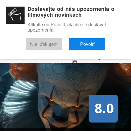
Dostávajte od nás upozornenia o
filmových novinkách
Kliknite na Povoliť, ak chcete dostávať
upozornenia
NOVINKY
RECENZIE
TRAILERY
FILMOVÁ DATABÁZA
Nie, ďakujem
Povoliť
VYHĽADAŤ
O NÁS
8.0