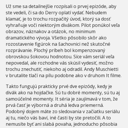
Už sme sa detailnejšie rozpísali o prvej epizóde, aby
ste vedeli, či sa do Derry oplatí vydať. Nebudem
klamať, je to trochu rozpačitý úvod, ktorý sa dosť
vyhraňuje voči niektorým divákom. Pilot ponúkol veľa
obrazov, náznakov a otázok, no minimum
dramatického vývoja. Všetko pôsobilo skôr ako
rozostavenie figúrok na šachovnici než skutočné
rozprávanie. Plochý príbeh bol kompenzovaný
obrovskou šokovou hodnotou. Síce vám seriál veľa
nepovedal, ale rozhodne vás skúsil vydesiť, možno
trochu znechutiť, niekoho aj odradil. Andy Muschietti
v brutalite tlačí na pílu podobne ako v druhom It filme.
Takto fungujú prakticky prvé dve epizódy, kedy je
divák ako na hojdačke. Sú tu dobré momenty, sú tu aj
samoúčelné momenty. It séria je zaujímavá v tom, že
prvá časť je výborná a druhá ledva priemerná.
Podobný dojem máte zo sledovania v začiatku seriálu
aj tu, niečo vás baví, iné časti by ste pretočili. A to
nemusíte byť ani slabá povaha, jednoducho pôsobia