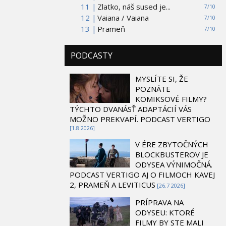
11 |
Zlatko, náš sused je...
7/10
12 |
Vaiana / Vaiana
7/10
13 |
Prameň
7/10
PODCASTY
MYSLÍTE SI, ŽE
POZNÁTE
KOMIKSOVÉ FILMY?
TÝCHTO DVANÁSŤ ADAPTÁCIÍ VÁS
MOŽNO PREKVAPÍ. PODCAST VERTIGO
[1.8 2026]
V ÉRE ZBYTOČNÝCH
BLOCKBUSTEROV JE
ODYSEA VÝNIMOČNÁ.
PODCAST VERTIGO AJ O FILMOCH KAVEJ
2, PRAMEŇ A LEVITICUS
[26.7 2026]
PRÍPRAVA NA
ODYSEU: KTORÉ
FILMY BY STE MALI