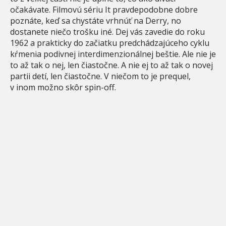
očakávate. Filmovú sériu It pravdepodobne dobre
poznáte, keď sa chystáte vrhnúť na Derry, no
dostanete niečo trošku iné. Dej vás zavedie do roku
1962 a prakticky do začiatku predchádzajúceho cyklu
kŕmenia podivnej interdimenzionálnej beštie. Ale nie je
to až tak o nej, len čiastočne. A nie ej to až tak o novej
partii detí, len čiastočne. V niečom to je prequel,
v inom možno skôr spin-off.