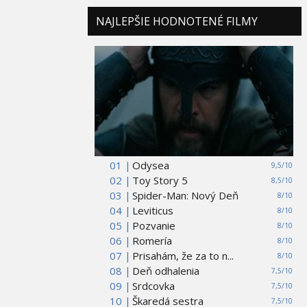
NAJLEPŠIE HODNOTENÉ FILMY
01 |
Odysea
9,5/10
02 |
Toy Story 5
8,5/10
03 |
Spider-Man: Nový Deň
8/10
04 |
Leviticus
8/10
05 |
Pozvanie
8/10
06 |
Romería
8/10
07 |
Prisahám, že za to n...
8/10
08 |
Deň odhalenia
7,5/10
09 |
Srdcovka
7,5/10
10 |
Škaredá sestra
7,5/10