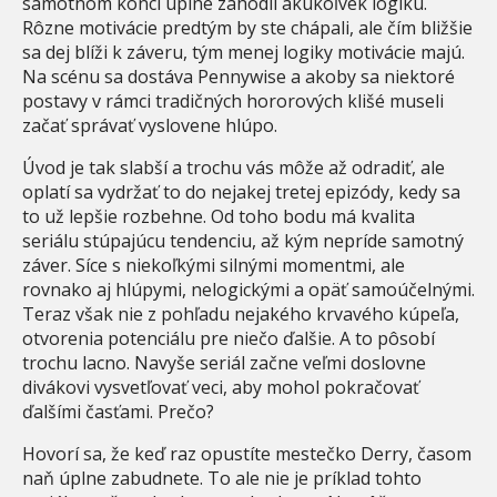
samotnom konci úplne zahodil akúkoľvek logiku.
Rôzne motivácie predtým by ste chápali, ale čím bližšie
sa dej blíži k záveru, tým menej logiky motivácie majú.
Na scénu sa dostáva Pennywise a akoby sa niektoré
postavy v rámci tradičných hororových klišé museli
začať správať vyslovene hlúpo.
Úvod je tak slabší a trochu vás môže až odradiť, ale
oplatí sa vydržať to do nejakej tretej epizódy, kedy sa
to už lepšie rozbehne. Od toho bodu má kvalita
seriálu stúpajúcu tendenciu, až kým nepríde samotný
záver. Síce s niekoľkými silnými momentmi, ale
rovnako aj hlúpymi, nelogickými a opäť samoúčelnými.
Teraz však nie z pohľadu nejakého krvavého kúpeľa,
otvorenia potenciálu pre niečo ďalšie. A to pôsobí
trochu lacno. Navyše seriál začne veľmi doslovne
divákovi vysvetľovať veci, aby mohol pokračovať
ďalšími časťami. Prečo?
Hovorí sa, že keď raz opustíte mestečko Derry, časom
naň úplne zabudnete. To ale nie je príklad tohto