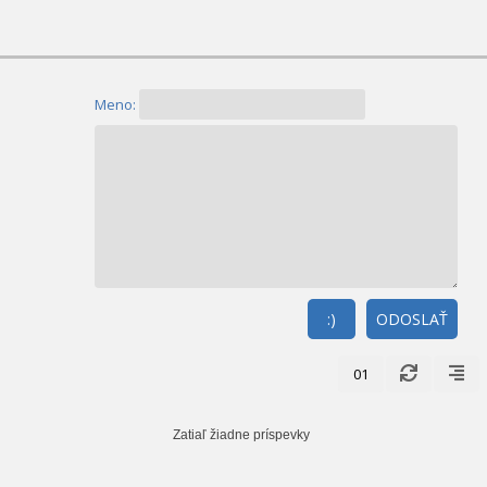
Meno:
:)
ODOSLAŤ
01
Zatiaľ žiadne príspevky