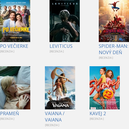
1
PO VEČIERKE
LEVITICUS
SPIDER-MAN:
NOVÝ DEŇ
[RECENZIA ]
[RECENZIA ]
[RECENZIA ]
PRAMEŇ
VAIANA /
KAVEJ 2
VAIANA
[RECENZIA ]
[RECENZIA ]
[RECENZIA ]