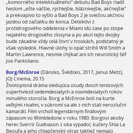
„komorného intelektuálneho“ debutu Bad Boys riadil
heslom „ešte väčšie, rýchlejšie, bláznivejšie, akčnejšie“
a prekvapivo to vyšlo a Bad Boys 2 je sviežou akčnou
jazdou od začiatku do konca. Detektívi z
protidrogového oddelenia v Miami idú zase po stope
nejakého drogového zlosyna a po akcii tejto dvojky
bude zásadne vždy celá štvrť v troskách, podstatný je
však výsledok. Hlavné úlohy si opäť strihli Will Smith a
Martin Lawrence, nesmie chýbať ani ich neurotický šéf
Joe Pantoliano.
Borg/McEnroe
(Dánsko, Švédsko, 2017, Janus Metz),
JOJ Cinema, 20.15
Životopisná dráma sledujúca osudy dvoch tenisových
superhviezd sedemdesiatych a osemdesiatych rokov
minulého storočia. Borg a McEnroe boli na kurte
veľkými rivalmi, v súkromí sa ale z nich stali nerozluční
kamaráti. Film vrcholí legendárnym finálovým
zápasom vo Wimbledone v roku 1980. Borgovi akoby
herec Sverrir Gudnason z oka vypadol, kučery Shia La
Beoufa a jeho chlapčenský výraz taktiež nemajú