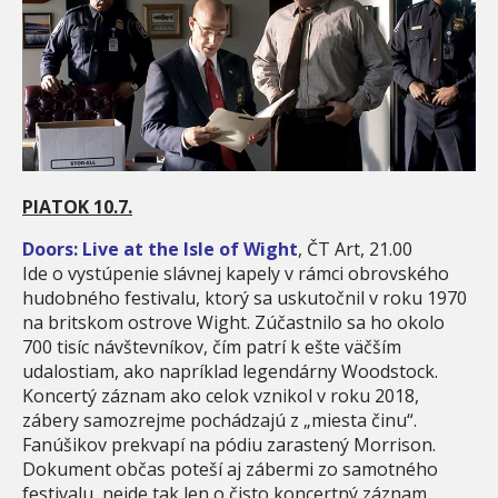
PIATOK 10.7.
Doors: Live at the Isle of Wight
, ČT Art, 21.00
Ide o vystúpenie slávnej kapely v rámci obrovského
hudobného festivalu, ktorý sa uskutočnil v roku 1970
na britskom ostrove Wight. Zúčastnilo sa ho okolo
700 tisíc návštevníkov, čím patrí k ešte väčším
udalostiam, ako napríklad legendárny Woodstock.
Koncertý záznam ako celok vznikol v roku 2018,
zábery samozrejme pochádzajú z „miesta činu“.
Fanúšikov prekvapí na pódiu zarastený Morrison.
Dokument občas poteší aj zábermi zo samotného
festivalu, nejde tak len o čisto koncertný záznam.