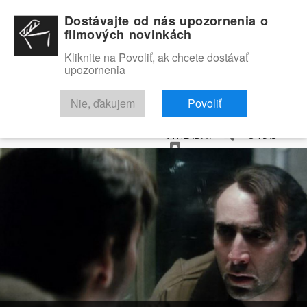
Dostávajte od nás upozornenia o
filmových novinkách
Kliknite na Povoliť, ak chcete dostávať
upozornenia
NOVINKY
RECENZIE
TRAILERY
FILMOVÁ DATABÁZA
Nie, ďakujem
Povoliť
VYHĽADAŤ
O NÁS