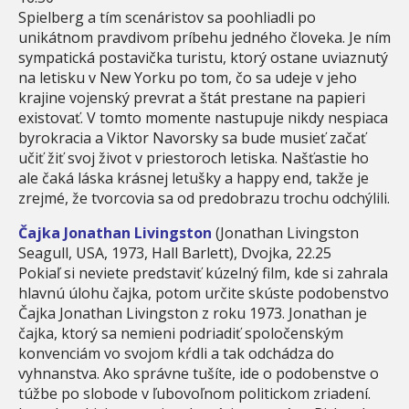
Spielberg a tím scenáristov sa poohliadli po
unikátnom pravdivom príbehu jedného človeka. Je ním
sympatická postavička turistu, ktorý ostane uviaznutý
na letisku v New Yorku po tom, čo sa udeje v jeho
krajine vojenský prevrat a štát prestane na papieri
existovať. V tomto momente nastupuje nikdy nespiaca
byrokracia a Viktor Navorsky sa bude musieť začať
učiť žiť svoj život v priestoroch letiska. Našťastie ho
ale čaká láska krásnej letušky a happy end, takže je
zrejmé, že tvorcovia sa od predobrazu trochu odchýlili.
Čajka Jonathan Livingston
(Jonathan Livingston
Seagull, USA, 1973, Hall Barlett), Dvojka, 22.25
Pokiaľ si neviete predstaviť kúzelný film, kde si zahrala
hlavnú úlohu čajka, potom určite skúste podobenstvo
Čajka Jonathan Livingston z roku 1973. Jonathan je
čajka, ktorý sa nemieni podriadiť spoločenským
konvenciám vo svojom kŕdli a tak odchádza do
vyhnanstva. Ako správne tušíte, ide o podobenstve o
túžbe po slobode v ľubovoľnom politickom zriadení.