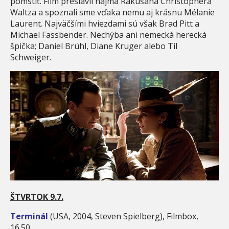
pomstiť. Film preslávil najmä Rakúšana Christophera
Waltza a spoznali sme vďaka nemu aj krásnu Mélanie
Laurent. Najväčšími hviezdami sú však Brad Pitt a
Michael Fassbender. Nechýba ani nemecká herecká
špička; Daniel Brühl, Diane Kruger alebo Til
Schweiger.
ŠTVRTOK 9.7.
Terminál
(USA, 2004, Steven Spielberg), Filmbox,
16.50