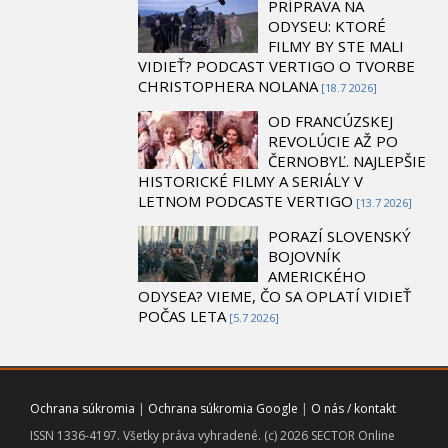
PRÍPRAVA NA
ODYSEU: KTORÉ
FILMY BY STE MALI
VIDIEŤ? PODCAST VERTIGO O TVORBE
CHRISTOPHERA NOLANA
[18.7 2026]
OD FRANCÚZSKEJ
REVOLÚCIE AŽ PO
ČERNOBYĽ. NAJLEPŠIE
HISTORICKÉ FILMY A SERIÁLY V
LETNOM PODCASTE VERTIGO
[13.7 2026]
PORAZÍ SLOVENSKÝ
BOJOVNÍK
AMERICKÉHO
ODYSEA? VIEME, ČO SA OPLATÍ VIDIEŤ
POČAS LETA
[5.7 2026]
Ochrana súkromia
|
Ochrana súkromia Google
|
O nás / kontakt
ISSN 1336-4197. Všetky práva vyhradené. (c) 2026 SECTOR Online