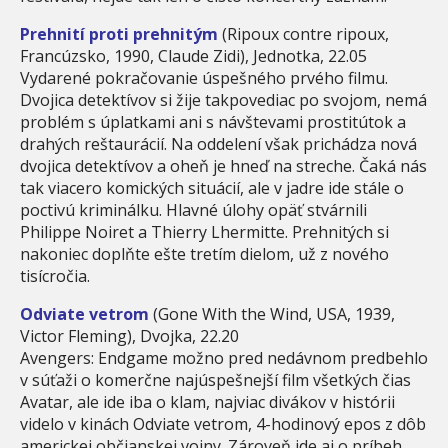
Prehnití proti prehnitým
(Ripoux contre ripoux,
Francúzsko, 1990, Claude Zidi), Jednotka, 22.05
Vydarené pokračovanie úspešného prvého filmu.
Dvojica detektívov si žije takpovediac po svojom, nemá
problém s úplatkami ani s návštevami prostitútok a
drahých reštaurácií. Na oddelení však prichádza nová
dvojica detektívov a oheň je hneď na streche. Čaká nás
tak viacero komických situácií, ale v jadre ide stále o
poctivú kriminálku. Hlavné úlohy opäť stvárnili
Philippe Noiret a Thierry Lhermitte. Prehnitých si
nakoniec doplňte ešte tretím dielom, už z nového
tisícročia.
Odviate vetrom
(Gone With the Wind, USA, 1939,
Victor Fleming), Dvojka, 22.20
Avengers: Endgame možno pred nedávnom predbehlo
v súťaži o komerčne najúspešnejší film všetkých čias
Avatar, ale ide iba o klam, najviac divákov v histórii
videlo v kinách Odviate vetrom, 4-hodinový epos z dôb
americkej občianskej vojny. Zároveň ide aj o príbeh