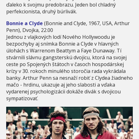
ďaleko k svojmu predobrazu. Jeden bol chladný
perfekcionista, druhý búrlivák.
Bonnie a Clyde
(Bonnie and Clyde, 1967, USA, Arthur
Penn), Dvojka, 22.00
Jednou z vlajkových lodí Nového Hollywoodu je
bezpochyby aj snímka Bonnie a Clyde v hlavných
úlohách s Warrenom Beattym a Faye Dunaway. Tí
stvárnili slávnu gangsterskú dvojicu, ktorá na svojej
ceste po Spojených štátoch v časoch hospodárskej
krízy v 30. rokoch minulého storočia rada vykrádala
banky. Arthur Penn sa nesnaží robiť z Clydea žiadneho
mačo - hrdinu, ukazuje aj jeho slabosti a vďaka
vydarenej psychologizácii dokáže divák s dvojicou
sympatizovať.