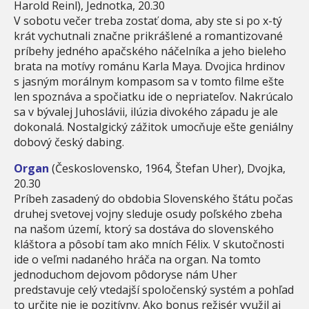
Harold Reinl), Jednotka, 20.30
V sobotu večer treba zostať doma, aby ste si po x-tý
krát vychutnali značne prikrášlené a romantizované
príbehy jedného apačského náčelníka a jeho bieleho
brata na motívy románu Karla Maya. Dvojica hrdinov
s jasným morálnym kompasom sa v tomto filme ešte
len spoznáva a spočiatku ide o nepriateľov. Nakrúcalo
sa v bývalej Juhoslávii, ilúzia divokého západu je ale
dokonalá. Nostalgický zážitok umocňuje ešte geniálny
dobový český dabing.
Organ
(Československo, 1964, Štefan Uher), Dvojka,
20.30
Príbeh zasadený do obdobia Slovenského štátu počas
druhej svetovej vojny sleduje osudy poľského zbeha
na našom území, ktorý sa dostáva do slovenského
kláštora a pôsobí tam ako mních Félix. V skutočnosti
ide o veľmi nadaného hráča na organ. Na tomto
jednoduchom dejovom pôdoryse nám Uher
predstavuje celý vtedajší spoločenský systém a pohľad
to určite nie je pozitívny. Ako bonus režisér využil aj