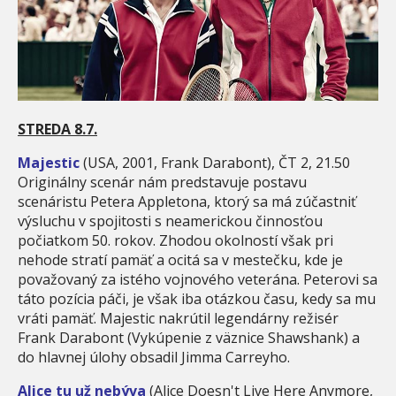
STREDA 8.7.
Majestic
(USA, 2001, Frank Darabont), ČT 2, 21.50
Originálny scenár nám predstavuje postavu
scenáristu Petera Appletona, ktorý sa má zúčastniť
výsluchu v spojitosti s neamerickou činnosťou
počiatkom 50. rokov. Zhodou okolností však pri
nehode stratí pamäť a ocitá sa v mestečku, kde je
považovaný za istého vojnového veterána. Peterovi sa
táto pozícia páči, je však iba otázkou času, kedy sa mu
vráti pamäť. Majestic nakrútil legendárny režisér
Frank Darabont (Vykúpenie z väznice Shawshank) a
do hlavnej úlohy obsadil Jimma Carreyho.
Alice tu už nebýva
(Alice Doesn't Live Here Anymore,