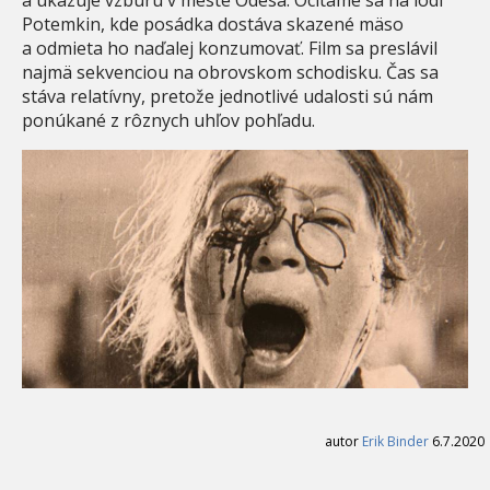
a ukazuje vzburu v meste Odesa. Ocitáme sa na lodi
Potemkin, kde posádka dostáva skazené mäso
a odmieta ho naďalej konzumovať. Film sa preslávil
najmä sekvenciou na obrovskom schodisku. Čas sa
stáva relatívny, pretože jednotlivé udalosti sú nám
ponúkané z rôznych uhľov pohľadu.
autor
Erik Binder
6.7.2020