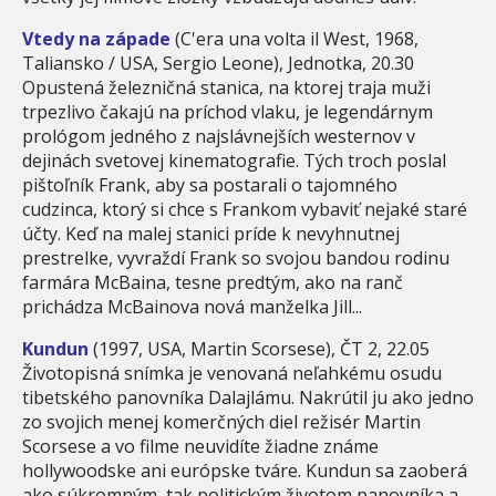
Vtedy na západe
(C'era una volta il West, 1968,
Taliansko / USA, Sergio Leone), Jednotka, 20.30
Opustená železničná stanica, na ktorej traja muži
trpezlivo čakajú na príchod vlaku, je legendárnym
prológom jedného z najslávnejších westernov v
dejinách svetovej kinematografie. Tých troch poslal
pištoľník Frank, aby sa postarali o tajomného
cudzinca, ktorý si chce s Frankom vybaviť nejaké staré
účty. Keď na malej stanici príde k nevyhnutnej
prestrelke, vyvraždí Frank so svojou bandou rodinu
farmára McBaina, tesne predtým, ako na ranč
prichádza McBainova nová manželka Jill...
Kundun
(1997, USA, Martin Scorsese), ČT 2, 22.05
Životopisná snímka je venovaná neľahkému osudu
tibetského panovníka Dalajlámu. Nakrútil ju ako jedno
zo svojich menej komerčných diel režisér Martin
Scorsese a vo filme neuvidíte žiadne známe
hollywoodske ani európske tváre. Kundun sa zaoberá
ako súkromným, tak politickým životom panovníka a