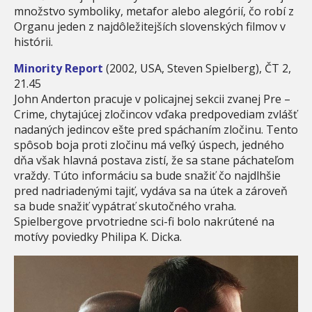
množstvo symboliky, metafor alebo alegórií, čo robí z
Organu jeden z najdôležitejších slovenských filmov v
histórii.
Minority Report
(2002, USA, Steven Spielberg), ČT 2,
21.45
John Anderton pracuje v policajnej sekcii zvanej Pre –
Crime, chytajúcej zločincov vďaka predpovediam zvlášť
nadaných jedincov ešte pred spáchaním zločinu. Tento
spôsob boja proti zločinu má veľký úspech, jedného
dňa však hlavná postava zistí, že sa stane páchateľom
vraždy. Túto informáciu sa bude snažiť čo najdlhšie
pred nadriadenými tajiť, vydáva sa na útek a zároveň
sa bude snažiť vypátrať skutočného vraha.
Spielbergove prvotriedne sci-fi bolo nakrútené na
motívy poviedky Philipa K. Dicka.