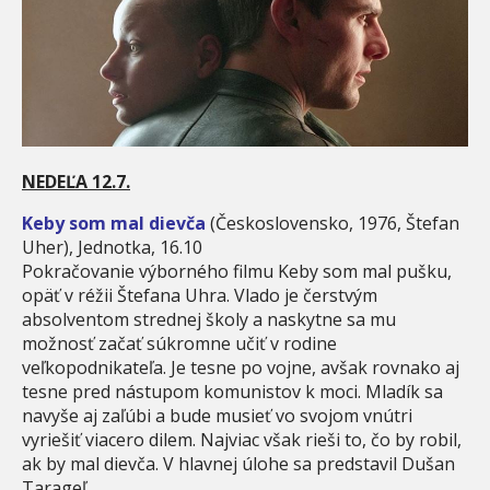
NEDEĽA 12.7.
Keby som mal dievča
(Československo, 1976, Štefan
Uher), Jednotka, 16.10
Pokračovanie výborného filmu Keby som mal pušku,
opäť v réžii Štefana Uhra. Vlado je čerstvým
absolventom strednej školy a naskytne sa mu
možnosť začať súkromne učiť v rodine
veľkopodnikateľa. Je tesne po vojne, avšak rovnako aj
tesne pred nástupom komunistov k moci. Mladík sa
navyše aj zaľúbi a bude musieť vo svojom vnútri
vyriešiť viacero dilem. Najviac však rieši to, čo by robil,
ak by mal dievča. V hlavnej úlohe sa predstavil Dušan
Tarageľ.