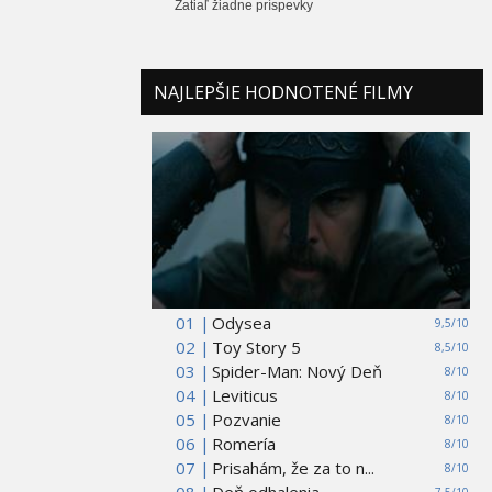
Zatiaľ žiadne príspevky
NAJLEPŠIE HODNOTENÉ FILMY
01 |
Odysea
9,5/10
02 |
Toy Story 5
8,5/10
03 |
Spider-Man: Nový Deň
8/10
04 |
Leviticus
8/10
05 |
Pozvanie
8/10
06 |
Romería
8/10
07 |
Prisahám, že za to n...
8/10