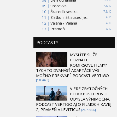
08 |
Deň odhalenia
7,5/10
09 |
Srdcovka
7,5/10
10 |
Škaredá sestra
7,5/10
11 |
Zlatko, náš sused je...
7/10
12 |
Vaiana / Vaiana
7/10
13 |
Prameň
7/10
PODCASTY
MYSLÍTE SI, ŽE
POZNÁTE
KOMIKSOVÉ FILMY?
TÝCHTO DVANÁSŤ ADAPTÁCIÍ VÁS
MOŽNO PREKVAPÍ. PODCAST VERTIGO
[1.8 2026]
V ÉRE ZBYTOČNÝCH
BLOCKBUSTEROV JE
ODYSEA VÝNIMOČNÁ.
PODCAST VERTIGO AJ O FILMOCH KAVEJ
2, PRAMEŇ A LEVITICUS
[26.7 2026]