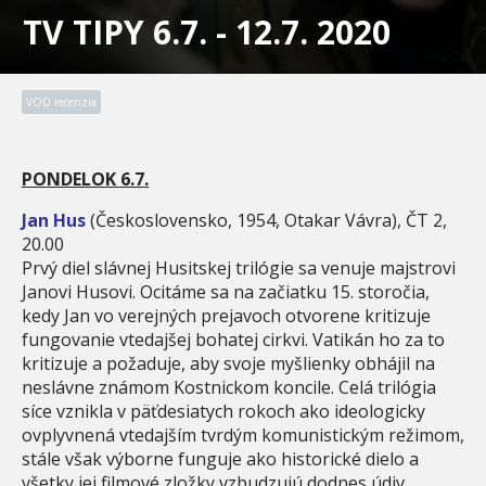
TV TIPY 6.7. - 12.7. 2020
VOD recenzia
PONDELOK 6.7.
Jan Hus
(Československo, 1954, Otakar Vávra), ČT 2,
20.00
Prvý diel slávnej Husitskej trilógie sa venuje majstrovi
Janovi Husovi. Ocitáme sa na začiatku 15. storočia,
kedy Jan vo verejných prejavoch otvorene kritizuje
fungovanie vtedajšej bohatej cirkvi. Vatikán ho za to
kritizuje a požaduje, aby svoje myšlienky obhájil na
neslávne známom Kostnickom koncile. Celá trilógia
síce vznikla v päťdesiatych rokoch ako ideologicky
ovplyvnená vtedajším tvrdým komunistickým režimom,
stále však výborne funguje ako historické dielo a
všetky jej filmové zložky vzbudzujú dodnes údiv.