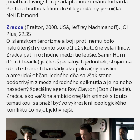
Jonathan Livingston je adaptáciou románu Richarda
Bacha a hudbu k filmu zložil legendárny pesničkár
Neil Diamond.
Zradca
(Traitor, 2008, USA, Jeffrey Nachmanoff), JOJ
Plus, 22.35
O islamskom terorizme a boji proti nemu bolo
nakrútených v tomto storočí už skutočne veľa filmov,
Zradca patrí rozhodne medzi tie lepšie. Samir Horn
(Don Cheadle) je člen špeciálnych jednotiek, stojaci na
oboch stranách barikády ako polovičný moslim
a americký občan. Jedného dňa sa však stane
podozrivým z medzinárodného spiknutia a je na neho
nasadený špeciálny agent Roy Clayton (Don Cheadle).
Zradca, ako väčšina ambicióznejších snímok s touto
tematikou, sa snaží byť vo vykreslení ideologického
konfliktu čo najobjektívnejší.