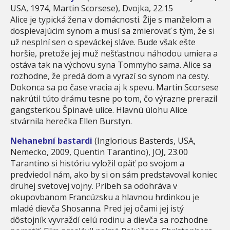
USA, 1974, Martin Scorsese), Dvojka, 22.15
Alice je typická žena v domácnosti. Žije s manželom a
dospievajúcim synom a musí sa zmierovať s tým, že si
už nesplní sen o speváckej sláve. Bude však ešte
horšie, pretože jej muž nešťastnou náhodou umiera a
ostáva tak na výchovu syna Tommyho sama. Alice sa
rozhodne, že predá dom a vyrazí so synom na cesty.
Dokonca sa po čase vracia aj k spevu. Martin Scorsese
nakrútil túto drámu tesne po tom, čo výrazne prerazil
gangsterkou Špinavé ulice. Hlavnú úlohu Alice
stvárnila herečka Ellen Burstyn.
Nehanební bastardi
(Inglorious Basterds, USA,
Nemecko, 2009, Quentin Tarantino), JOJ, 23.00
Tarantino si históriu vyložil opäť po svojom a
predviedol nám, ako by si on sám predstavoval koniec
druhej svetovej vojny. Príbeh sa odohráva v
okupovbanom Francúzsku a hlavnou hrdinkou je
mladé dievča Shosanna. Pred jej očami jej istý
dôstojník vyvraždí celú rodinu a dievča sa rozhodne