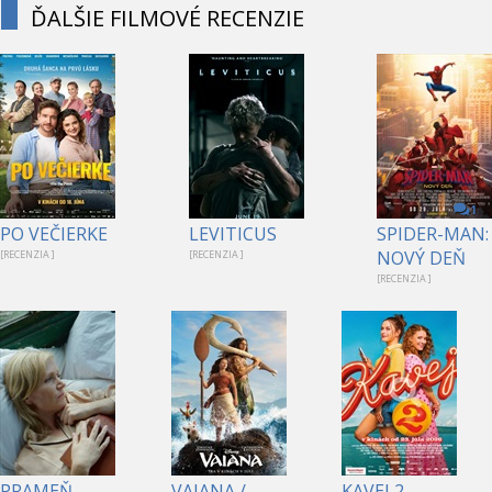
ĎALŠIE FILMOVÉ RECENZIE
1
PO VEČIERKE
LEVITICUS
SPIDER-MAN:
NOVÝ DEŇ
[RECENZIA ]
[RECENZIA ]
[RECENZIA ]
PRAMEŇ
VAIANA /
KAVEJ 2