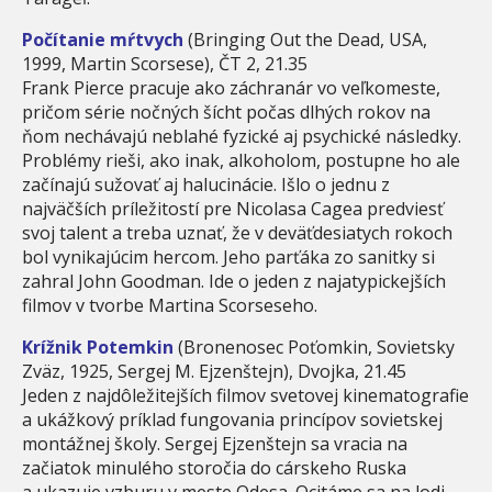
Počítanie mŕtvych
(Bringing Out the Dead, USA,
1999, Martin Scorsese), ČT 2, 21.35
Frank Pierce pracuje ako záchranár vo veľkomeste,
pričom série nočných šícht počas dlhých rokov na
ňom nechávajú neblahé fyzické aj psychické následky.
Problémy rieši, ako inak, alkoholom, postupne ho ale
začínajú sužovať aj halucinácie. Išlo o jednu z
najväčších príležitostí pre Nicolasa Cagea predviesť
svoj talent a treba uznať, že v deväťdesiatych rokoch
bol vynikajúcim hercom. Jeho parťáka zo sanitky si
zahral John Goodman. Ide o jeden z najatypickejších
filmov v tvorbe Martina Scorseseho.
Krížnik Potemkin
(Bronenosec Poťomkin, Sovietsky
Zväz, 1925, Sergej M. Ejzenštejn), Dvojka, 21.45
Jeden z najdôležitejších filmov svetovej kinematografie
a ukážkový príklad fungovania princípov sovietskej
montážnej školy. Sergej Ejzenštejn sa vracia na
začiatok minulého storočia do cárskeho Ruska