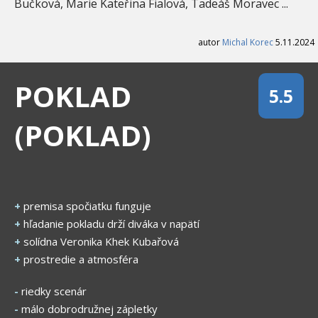
Bučková, Marie Kateřina Fialová, Tadeáš Moravec ...
autor
Michal Korec
5.11.2024
POKLAD
5.5
(POKLAD)
+
premisa spočiatku funguje
+
hľadanie pokladu drží diváka v napätí
+
solídna Veronika Khek Kubařová
+
prostredie a atmosféra
-
riedky scenár
-
málo dobrodružnej zápletky