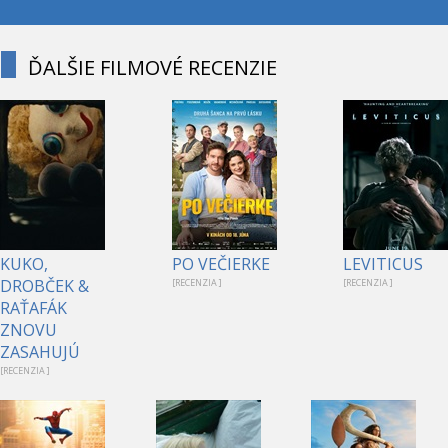
ĎALŠIE FILMOVÉ RECENZIE
KUKO,
PO VEČIERKE
LEVITICUS
DROBČEK &
[RECENZIA ]
[RECENZIA ]
RAŤAFÁK
ZNOVU
ZASAHUJÚ
[RECENZIA ]