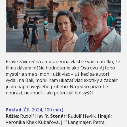
Práve záverečná ambivalencia vlastne vadí natoľko, že
filmu dávam nižšie hodnotenie ako Ostrovu. Aj toho
mystéria sme si mohli užiť viac – už keď sa autori
vydali na Bali, mohli nám ukázať viac exotiky a zabaliť
ju do napínavejšieho príbehu. Na jedno pozretie
neurazí, neunudí – ale potenciál bol vyšší.
Poklad
(ČR, 2024, 100 min.)
Réžia:
Rudolf Havlík.
Scenár:
Rudolf Havlík.
Hrajú:
Veronika Khek Kubařová, Jiří Langmajer, Petra