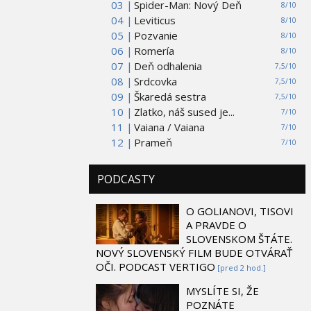
03 |
Spider-Man: Nový Deň
8/10
04 |
Leviticus
8/10
05 |
Pozvanie
8/10
06 |
Romería
8/10
07 |
Deň odhalenia
7,5/10
08 |
Srdcovka
7,5/10
09 |
Škaredá sestra
7,5/10
10 |
Zlatko, náš sused je...
7/10
11 |
Vaiana / Vaiana
7/10
12 |
Prameň
7/10
PODCASTY
O GOLIANOVI, TISOVI
A PRAVDE O
SLOVENSKOM ŠTÁTE.
NOVÝ SLOVENSKÝ FILM BUDE OTVÁRAŤ
OČI. PODCAST VERTIGO
[pred 2 hod.]
MYSLÍTE SI, ŽE
POZNÁTE