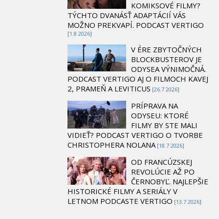
KOMIKSOVÉ FILMY?
TÝCHTO DVANÁSŤ ADAPTÁCIÍ VÁS
MOŽNO PREKVAPÍ. PODCAST VERTIGO
[1.8 2026]
V ÉRE ZBYTOČNÝCH
BLOCKBUSTEROV JE
ODYSEA VÝNIMOČNÁ.
PODCAST VERTIGO AJ O FILMOCH KAVEJ
2, PRAMEŇ A LEVITICUS
[26.7 2026]
PRÍPRAVA NA
ODYSEU: KTORÉ
FILMY BY STE MALI
VIDIEŤ? PODCAST VERTIGO O TVORBE
CHRISTOPHERA NOLANA
[18.7 2026]
OD FRANCÚZSKEJ
REVOLÚCIE AŽ PO
ČERNOBYĽ. NAJLEPŠIE
HISTORICKÉ FILMY A SERIÁLY V
LETNOM PODCASTE VERTIGO
[13.7 2026]