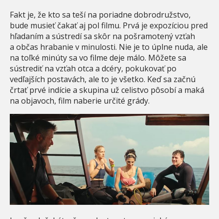
Fakt je, že kto sa teší na poriadne dobrodružstvo,
bude musieť čakať aj pol filmu. Prvá je expozíciou pred
hľadaním a sústredí sa skôr na pošramotený vzťah
a občas hrabanie v minulosti. Nie je to úplne nuda, ale
na toľké minúty sa vo filme deje málo. Môžete sa
sústrediť na vzťah otca a dcéry, pokukovať po
vedľajších postavách, ale to je všetko. Keď sa začnú
črtať prvé indície a skupina už celistvo pôsobí a maká
na objavoch, film naberie určité grády.