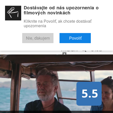
Dostávajte od nás upozornenia o
filmových novinkách
Kliknite na Povoliť, ak chcete dostávať
upozornenia
NOVINKY
RECENZIE
TRAILERY
FILMOVÁ DATABÁZA
Nie, ďakujem
Povoliť
VYHĽADAŤ
O NÁS
5.5