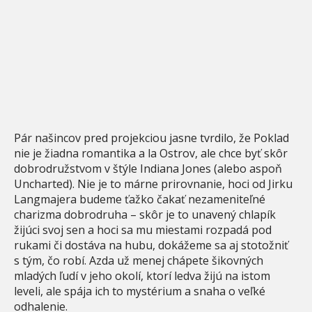
Pár našincov pred projekciou jasne tvrdilo, že Poklad
nie je žiadna romantika a la Ostrov, ale chce byť skôr
dobrodružstvom v štýle Indiana Jones (alebo aspoň
Uncharted). Nie je to márne prirovnanie, hoci od Jirku
Langmajera budeme ťažko čakať nezameniteľné
charizma dobrodruha – skôr je to unavený chlapík
žijúci svoj sen a hoci sa mu miestami rozpadá pod
rukami či dostáva na hubu, dokážeme sa aj stotožniť
s tým, čo robí. Azda už menej chápete šikovných
mladých ľudí v jeho okolí, ktorí ledva žijú na istom
leveli, ale spája ich to mystérium a snaha o veľké
odhalenie.