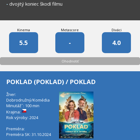
-
dvojitý koniec škodí filmu
Kinema
Metascore
Diváci
5.5
-
4.0
Ohodnotiť
POKLAD (POKLAD) / POKLAD
Žner:
Dobrodružný/Komédia
Minutáž˝: 100 min
Krajina:
Rok výroby: 2024
Premiéra:
Premiéra SK: 31.10.2024