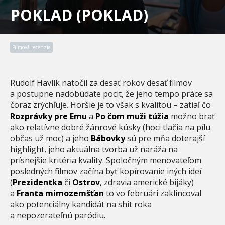
POKLAD (POKLAD)
Filmová recenzia
Rudolf Havlík natočil za desať rokov desať filmov
a postupne nadobúdate pocit, že jeho tempo práce sa
čoraz zrýchľuje. Horšie je to však s kvalitou – zatiaľ čo
Rozprávky pre Emu
a
Po čom muži túžia
možno brať
ako relatívne dobré žánrové kúsky (hoci tlačia na pílu
občas už moc) a jeho
Bábovky
sú pre mňa doterajší
highlight, jeho aktuálna tvorba už naráža na
prísnejšie kritéria kvality. Spoločným menovateľom
posledných filmov začína byť kopírovanie iných ideí
(
Prezidentka
či
Ostrov
, zdravia americké bijáky)
a
Franta mimozemšťan
to vo februári zaklincoval
ako potenciálny kandidát na shit roka
a nepozerateľnú paródiu.