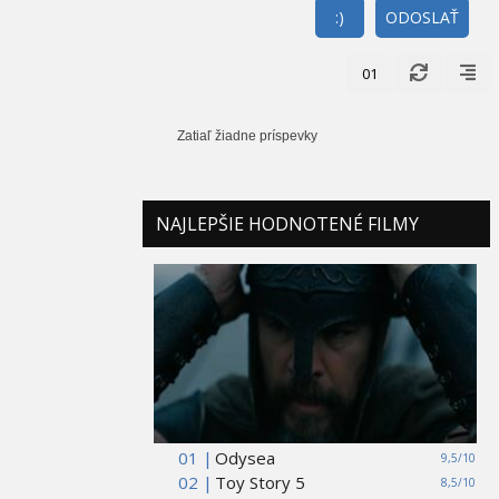
:)
ODOSLAŤ
01
Zatiaľ žiadne príspevky
NAJLEPŠIE HODNOTENÉ FILMY
01 |
Odysea
9,5/10
02 |
Toy Story 5
8,5/10