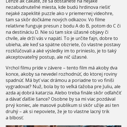
Lenže ak čakáte, že sa dostanete na nejaké
nezabudnuteľné miesta, kde budú hrdinova riešiť
nejaké zapeklité puzzle ako v priemernej videohre,
tam sa skôr dočkáme nových odkazov. Vo filme
relatívne funguje presun z bodu A do B, potom do C či
na destináciu D. Nie sú tam síce úžasné objavy či
chvíle, ale drží vás v napätí. To je určite fajn, dobre to
ubieha, ale keď sa spätne obzriete, čo vlastne postavy
rozkľúčovali a aké výsledky im to prinieslo, je to taký
akceptovateľný postup, ale nič úžasné.
Vrchol filmu príde v závere – tento film má akoby dva
konce, akoby sa nevedel rozhodnúť, do ktorej roviny
spadnúť. Má byť viac drámou a poriadne to vo finiši
vygradovať? Nuž, bola by to veľká ťažoba pre Juliu, ale
azda aj dobrá katarzia. Alebo treba finále skôr odľahčiť
a dávať ďalšie šance? Osobne by sa mi viac pozdával
prvý koniec, ale masové publikum si skôr užije asi ten
druhý – ak si nepoviete, že je to vlastne lacný trik
a blbosť.