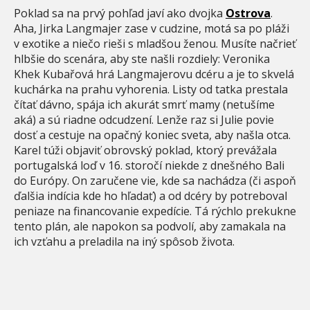
Poklad sa na prvý pohľad javí ako dvojka
Ostrova
.
Aha, Jirka Langmajer zase v cudzine, motá sa po pláži
v exotike a niečo rieši s mladšou ženou. Musíte načrieť
hlbšie do scenára, aby ste našli rozdiely: Veronika
Khek Kubařová hrá Langmajerovu dcéru a je to skvelá
kuchárka na prahu vyhorenia. Listy od tatka prestala
čítať dávno, spája ich akurát smrť mamy (netušíme
aká) a sú riadne odcudzení. Lenže raz si Julie povie
dosť a cestuje na opačný koniec sveta, aby našla otca.
Karel túži objaviť obrovský poklad, ktorý prevážala
portugalská loď v 16. storočí niekde z dnešného Bali
do Európy. On zaručene vie, kde sa nachádza (či aspoň
ďalšia indícia kde ho hľadať) a od dcéry by potreboval
peniaze na financovanie expedície. Tá rýchlo prekukne
tento plán, ale napokon sa podvolí, aby zamakala na
ich vzťahu a preladila na iný spôsob života.