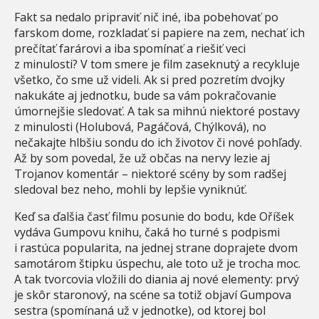
Fakt sa nedalo pripraviť nič iné, iba pobehovať po
farskom dome, rozkladať si papiere na zem, nechať ich
prečítať farárovi a iba spomínať a riešiť veci
z minulosti? V tom smere je film zaseknutý a recykluje
všetko, čo sme už videli. Ak si pred pozretím dvojky
nakukáte aj jednotku, bude sa vám pokračovanie
úmornejšie sledovať. A tak sa mihnú niektoré postavy
z minulosti (Holubová, Pagáčová, Chýlková), no
nečakajte hlbšiu sondu do ich životov či nové pohľady.
Až by som povedal, že už občas na nervy lezie aj
Trojanov komentár – niektoré scény by som radšej
sledoval bez neho, mohli by lepšie vyniknúť.
Keď sa ďalšia časť filmu posunie do bodu, kde Oříšek
vydáva Gumpovu knihu, čaká ho turné s podpismi
i rastúca popularita, na jednej strane doprajete dvom
samotárom štipku úspechu, ale toto už je trocha moc.
A tak tvorcovia vložili do diania aj nové elementy: prvý
je skôr staronový, na scéne sa totiž objaví Gumpova
sestra (spomínaná už v jednotke), od ktorej bol