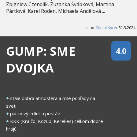
Zbigniew Czendlik, Zuzanka Švábková, Martina
Pártlová, Karel Roden, Michaela Andělová ...
autor
Michal Korec
31.3.2024
GUMP: SME
4.0
DVOJKA
+
stále dobrá atmosféra a milé pohľady na
svet
+
pár nových línií a postáv
+
KKK (Krajčo, Kozub, Kerekes) celkom dobre
hrajú