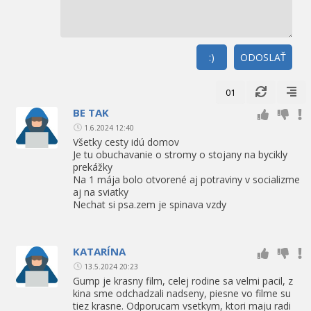
:)
ODOSLAŤ
01
BE TAK
1.6.2024 12:40
Všetky cesty idú domov
Je tu obuchavanie o stromy o stojany na bycikly
prekážky
Na 1 mája bolo otvorené aj potraviny v socializme
aj na sviatky
Nechat si psa.zem je spinava vzdy
KATARÍNA
13.5.2024 20:23
Gump je krasny film, celej rodine sa velmi pacil, z
kina sme odchadzali nadseny, piesne vo filme su
tiez krasne. Odporucam vsetkym, ktori maju radi