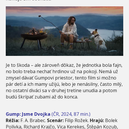
Je to škoda – ale zároveň dôkaz, že jednotka bola fajn,
no bolo treba nechať hrdinov už na pokoji. Nemá už
zmysel dávať Gumpovi priestor, tento film si možno
pár detí a ich mamy užijú, lebo je nenásilny, často milý,
no ostatní diváci sa v druhej tretine unudia a potom
budú škrípať zubami až do konca.
Gump: Jsme Dvojka
(ČR, 2024, 87 min.)
Réžia:
F. A. Brabec.
Scenár:
Filip Rožek.
Hrajú:
Bolek
Polívka, Richard Krajčo, Vica Kerekes, Štěpán Kozub,