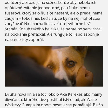
odlúčený a zrazu je na scéne. Lenže aby nebolo ich
opätovné zvítanie jednoduché, patrí lakomému
fušerovi, ktorý sa o ňu síce nestará, ale o predaj nemá
záujem – tobôž nie, keď zistí, že by na nej mohol čosi
zaryžovať. Nie márna línia, v ktorej výborne hrá
Štěpán Kozub takého hajzlíka, že by ste ho sami chceli
na počkanie prefackať. Ale funguje to, lebo aspoň je
na scéne istý záporák.
Druhá nová línia sa točí okolo Vice Kerekes ako mamy
dievčatka, ktorého tiež postihol istý osud, ale časté
návštevy Gumpa im obom nesmierne pomáhajú. Ba čo