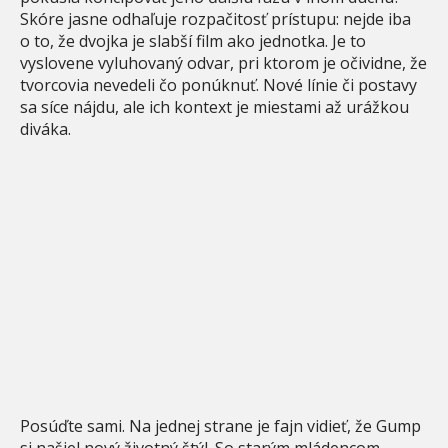
Skóre jasne odhaľuje rozpačitosť prístupu: nejde iba
o to, že dvojka je slabší film ako jednotka. Je to
vyslovene vyluhovaný odvar, pri ktorom je očividne, že
tvorcovia nevedeli čo ponúknuť. Nové línie či postavy
sa síce nájdu, ale ich kontext je miestami až urážkou
diváka.
Posúďte sami. Na jednej strane je fajn vidieť, že Gump
si našiel nový životný štýl. So starým mládencom