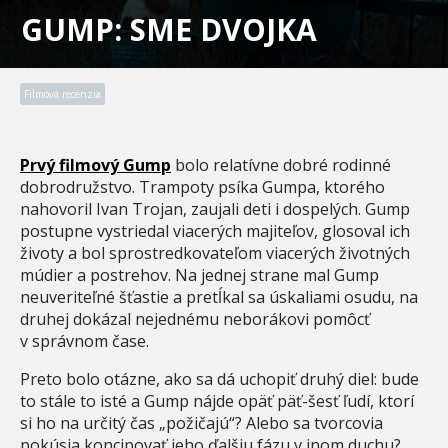
GUMP: SME DVOJKA
Filmová recenzia
Prvý filmový Gump
bolo relatívne dobré rodinné
dobrodružstvo. Trampoty psíka Gumpa, ktorého
nahovoril Ivan Trojan, zaujali deti i dospelých. Gump
postupne vystriedal viacerých majiteľov, glosoval ich
životy a bol sprostredkovateľom viacerých životných
múdier a postrehov. Na jednej strane mal Gump
neuveriteľné šťastie a pretĺkal sa úskaliami osudu, na
druhej dokázal nejednému neborákovi pomôcť
v správnom čase.
Preto bolo otázne, ako sa dá uchopiť druhý diel: bude
to stále to isté a Gump nájde opäť päť-šesť ľudí, ktorí
si ho na určitý čas „požičajú“? Alebo sa tvorcovia
pokúsia koncipovať jeho ďalšiu fázu v inom duchu?