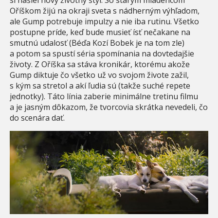
Oříškom žijú na okraji sveta s nádherným výhľadom,
ale Gump potrebuje impulzy a nie iba rutinu. Všetko
postupne príde, keď bude musieť ísť nečakane na
smutnú udalosť (Béďa Kozí Bobek je na tom zle)
a potom sa spustí séria spomínania na dovtedajšie
životy. Z Oříška sa stáva kronikár, ktorému akože
Gump diktuje čo všetko už vo svojom živote zažil,
s kým sa stretol a akí ľudia sú (takže suché repete
jednotky). Táto línia zaberie minimálne tretinu filmu
a je jasným dôkazom, že tvorcovia skrátka nevedeli, čo
do scenára dať.