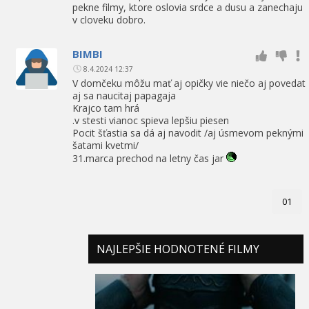
pekne filmy, ktore oslovia srdce a dusu a zanechaju
v cloveku dobro.
BIMBI
8.4.2024 12:37
V domčeku môžu mať aj opičky vie niečo aj povedat
aj sa naucitaj papagaja
Krajco tam hrá
.v stesti vianoc spieva lepšiu piesen
Pocit šťastia sa dá aj navodit /aj úsmevom peknými
šatami kvetmi/
31.marca prechod na letny čas jar
01
NAJLEPŠIE HODNOTENÉ FILMY