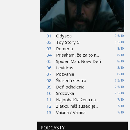
01 |
Odysea
9,5/10
02 |
Toy Story 5
8,5/10
03 |
Romería
8/10
04 |
Prisahám, že za to n...
8/10
05 |
Spider-Man: Nový Deň
8/10
06 |
Leviticus
8/10
07 |
Pozvanie
8/10
08 |
Škaredá sestra
7,5/10
09 |
Deň odhalenia
7,5/10
10 |
Srdcovka
7,5/10
11 |
Najbohatšia žena na ...
7/10
12 |
Zlatko, náš sused je...
7/10
13 |
Vaiana / Vaiana
7/10
PODCASTY