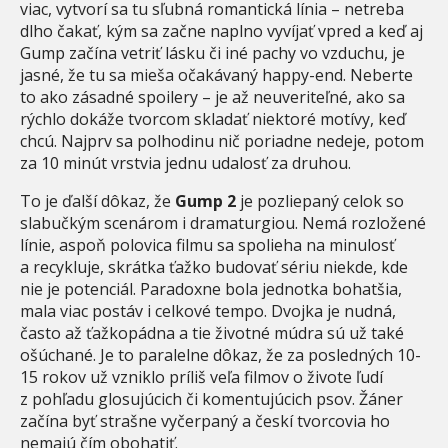
viac, vytvorí sa tu sľubná romantická línia – netreba
dlho čakať, kým sa začne naplno vyvíjať vpred a keď aj
Gump začína vetriť lásku či iné pachy vo vzduchu, je
jasné, že tu sa mieša očakávaný happy-end. Neberte
to ako zásadné spoilery – je až neuveriteľné, ako sa
rýchlo dokáže tvorcom skladať niektoré motívy, keď
chcú. Najprv sa polhodinu nič poriadne nedeje, potom
za 10 minút vrstvia jednu udalosť za druhou.
To je ďalší dôkaz, že
Gump 2
je pozliepaný celok so
slabučkým scenárom i dramaturgiou. Nemá rozložené
línie, aspoň polovica filmu sa spolieha na minulosť
a recykluje, skrátka ťažko budovať sériu niekde, kde
nie je potenciál. Paradoxne bola jednotka bohatšia,
mala viac postáv i celkové tempo. Dvojka je nudná,
často až ťažkopádna a tie životné múdra sú už také
ošúchané. Je to paralelne dôkaz, že za posledných 10-
15 rokov už vzniklo príliš veľa filmov o živote ľudí
z pohľadu glosujúcich či komentujúcich psov. Žáner
začína byť strašne vyčerpaný a českí tvorcovia ho
nemajú čím obohatiť.