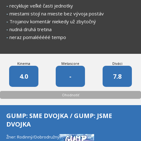
-
recykluje veľké časti jednotky
-
miestami stojí na mieste bez vývoja postáv
-
Trojanov komentár niekedy už zbytočný
-
nudná druhá tretina
-
neraz pomalééééé tempo
Kinema
Metascore
Diváci
4.0
-
7.8
Ohodnotiť
GUMP: SME DVOJKA / GUMP: JSME
DVOJKA
Žner: Rodinný/Dobrodružný