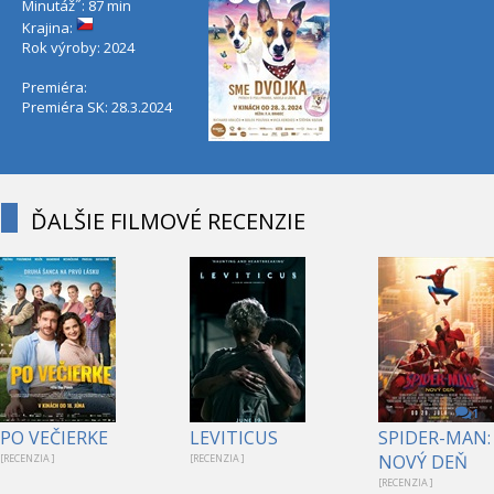
Minutáž˝: 87 min
Krajina:
Rok výroby: 2024
Premiéra:
Premiéra SK: 28.3.2024
ĎALŠIE FILMOVÉ RECENZIE
1
PO VEČIERKE
LEVITICUS
SPIDER-MAN:
NOVÝ DEŇ
[RECENZIA ]
[RECENZIA ]
[RECENZIA ]