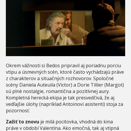
Okrem vážnosti si Bedos pripravil aj poriadnu porciu
vtipu a úsmevných scén, ktoré často vychádzajú práve
z charakterov a situačných rozhovorov. Spoločné
scény Daniela Auteuila (Victor) a Dorie Tillier (Margot)
sú plné nostalgie, romantična a pozitívnej aury.
Kompletná herecká ekipa je tak presvedčivá, že aj
vedľajšie úlohy (napríklad Antoinovi asistenti) stoja za
pozornosť.
Zažiť to znovu
je milá pocitovka, vhodná do kina
práve v období Valentína. Ako emočná, tak aj vtipná