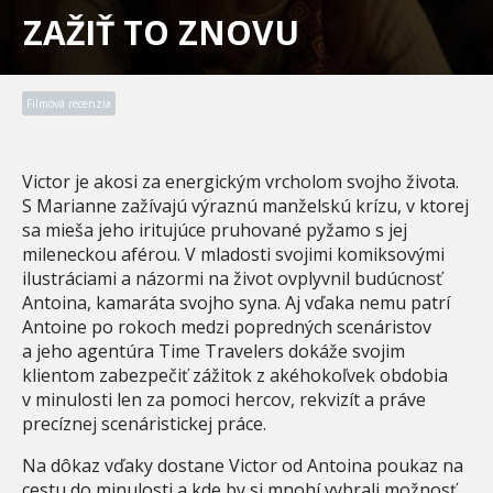
ZAŽIŤ TO ZNOVU
Filmová recenzia
Victor je akosi za energickým vrcholom svojho života.
S Marianne zažívajú výraznú manželskú krízu, v ktorej
sa mieša jeho iritujúce pruhované pyžamo s jej
mileneckou aférou. V mladosti svojimi komiksovými
ilustráciami a názormi na život ovplyvnil budúcnosť
Antoina, kamaráta svojho syna. Aj vďaka nemu patrí
Antoine po rokoch medzi popredných scenáristov
a jeho agentúra Time Travelers dokáže svojim
klientom zabezpečiť zážitok z akéhokoľvek obdobia
v minulosti len za pomoci hercov, rekvizít a práve
precíznej scenáristickej práce.
Na dôkaz vďaky dostane Victor od Antoina poukaz na
cestu do minulosti a kde by si mnohí vybrali možnosť