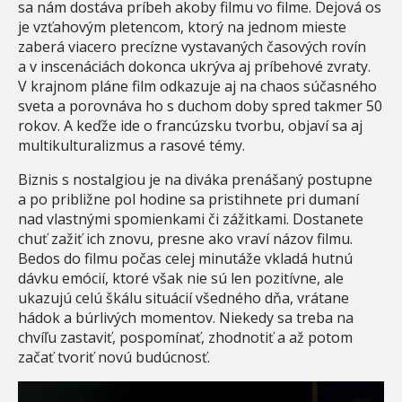
sa nám dostáva príbeh akoby filmu vo filme. Dejová os
je vzťahovým pletencom, ktorý na jednom mieste
zaberá viacero precízne vystavaných časových rovín
a v inscenáciách dokonca ukrýva aj príbehové zvraty.
V krajnom pláne film odkazuje aj na chaos súčasného
sveta a porovnáva ho s duchom doby spred takmer 50
rokov. A keďže ide o francúzsku tvorbu, objaví sa aj
multikulturalizmus a rasové témy.
Biznis s nostalgiou je na diváka prenášaný postupne
a po približne pol hodine sa pristihnete pri dumaní
nad vlastnými spomienkami či zážitkami. Dostanete
chuť zažiť ich znovu, presne ako vraví názov filmu.
Bedos do filmu počas celej minutáže vkladá hutnú
dávku emócií, ktoré však nie sú len pozitívne, ale
ukazujú celú škálu situácií všedného dňa, vrátane
hádok a búrlivých momentov. Niekedy sa treba na
chvíľu zastaviť, pospomínať, zhodnotiť a až potom
začať tvoriť novú budúcnosť.