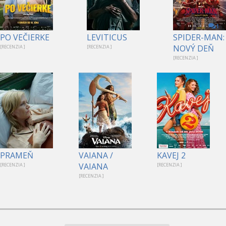
1
PO VEČIERKE
LEVITICUS
SPIDER-MAN:
NOVÝ DEŇ
[RECENZIA ]
[RECENZIA ]
[RECENZIA ]
PRAMEŇ
VAIANA /
KAVEJ 2
VAIANA
[RECENZIA ]
[RECENZIA ]
[RECENZIA ]