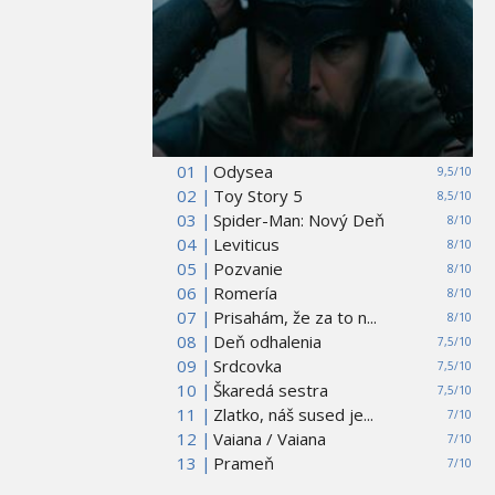
01 |
Odysea
9,5/10
02 |
Toy Story 5
8,5/10
03 |
Spider-Man: Nový Deň
8/10
04 |
Leviticus
8/10
05 |
Pozvanie
8/10
06 |
Romería
8/10
07 |
Prisahám, že za to n...
8/10
08 |
Deň odhalenia
7,5/10
09 |
Srdcovka
7,5/10
10 |
Škaredá sestra
7,5/10
11 |
Zlatko, náš sused je...
7/10
12 |
Vaiana / Vaiana
7/10
13 |
Prameň
7/10