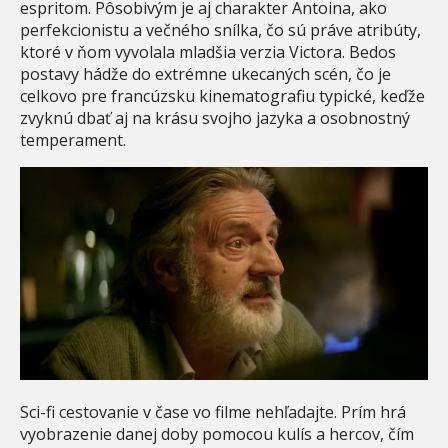
espritom. Pôsobivým je aj charakter Antoina, ako
perfekcionistu a večného snílka, čo sú práve atribúty,
ktoré v ňom vyvolala mladšia verzia Victora. Bedos
postavy hádže do extrémne ukecaných scén, čo je
celkovo pre francúzsku kinematografiu typické, keďže
zvyknú dbať aj na krásu svojho jazyka a osobnostný
temperament.
Sci-fi cestovanie v čase vo filme nehľadajte. Prím hrá
vyobrazenie danej doby pomocou kulís a hercov, čím