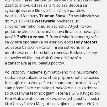
Zažiť to znovu od režiséra Nicolasa Bedosa sa
vynárajú viaceré filmové či seriálové paralely,
napríklad famózny
Truman Show
. Zo seriálových sa
do mysle vkráda
Westworld
, vychádzajúci
z rovnomenného filmu zo začiatku 70-ych rokov,
podobne ako je situovaná dejová línia inscenovaných
pasáží
Zažiť to znovu
. Z francúzskej kinematografie
sa vynára spomienka na éterický epos
Holy Motors
od Leosa Caraxa, v ktorom hrala ústrednú líniu
mnohotvárnosť hereckého remesla. Bedosov druhý
celovečerný film má však úplne odlišný tón
a zanecháva aj inú paletu pocitov.
Vo Victorovi nájdeme sympatického hrdinu, ktorého
nutkanie je založené na chuti pripomenúť si situácie,
formujúce mu vtedy ešte neznámu budúcnosť. Navyše
sám pôsobí ako z minulosti, nakoľko nie je za dobre
so súčasnými technológiami (scéna s GPS navigáciou).
Film však obsahuje množstvo skvelých postáv, medzi
ktorými vyčnieva Margot so svojim nezameniteľným