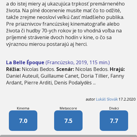
a do istej miery aj ukazujúca trpkosť premárneného
života. Na plné docenenie musíte mať čo to odžité,
takže zrejme neosloví veľkú časť mladšieho publika.
Pre priaznivcov francúzskej kinematografie alebo
života či hudby 70-ych rokov je to vhodná voľba na
príjemné strávenie dvoch hodín v kine, o čo sa
výraznou mierou postarajú aj herci.
La Belle Époque
(Francúzsko, 2019, 115 min.)
Réžia:
Nicolas Bedos.
Scenár:
Nicolas Bedos.
Hrajú:
Daniel Auteuil, Guillaume Canet, Doria Tillier, Fanny
Ardant, Pierre Arditi, Denis Podalydès ...
autor
Lukáš Slovák
17.2.2020
Kinema
Metascore
Diváci
7.0
7.5
7.7