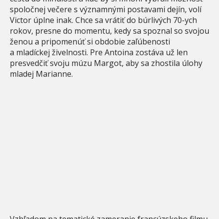
spoločnej večere s významnými postavami dejín, volí
Victor úplne inak. Chce sa vrátiť do búrlivých 70-ych
rokov, presne do momentu, kedy sa spoznal so svojou
ženou a pripomenúť si obdobie zaľúbenosti
a mladíckej živelnosti. Pre Antoina zostáva už len
presvedčiť svoju múzu Margot, aby sa zhostila úlohy
mladej Marianne.
Vzhľadom na tematické zameranie francúzskeho filmu