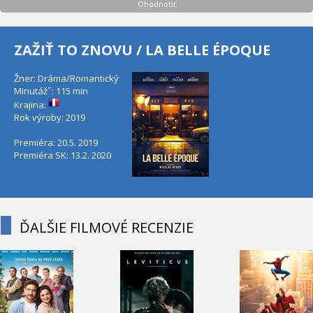
Ohodnotiť
ZAŽIŤ TO ZNOVU / LA BELLE ÉPOQUE
Žner: Dráma/Romantický
Minutáž˝: 115 min
Krajina:
Rok výroby: 2019
Premiéra: 20.5. 2019
Premiéra SK: 13.2. 2020
ĎALŠIE FILMOVÉ RECENZIE