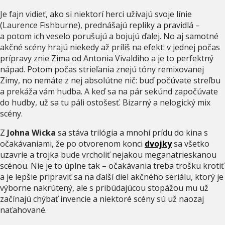
Je fajn vidieť, ako si niektorí herci užívajú svoje línie
(Laurence Fishburne), prednášajú repliky a pravidlá –
a potom ich veselo porušujú a bojujú ďalej. No aj samotné
akčné scény hrajú niekedy až príliš na efekt: v jednej počas
prípravy znie Zima od Antonia Vivaldiho a je to perfektný
nápad. Potom počas strieľania znejú tóny remixovanej
Zimy, no nemáte z nej absolútne nič: buď počúvate streľbu
a prekáža vám hudba. A keď sa na pár sekúnd započúvate
do hudby, už sa tu páli ostošesť. Bizarný a nelogický mix
scény.
Z
Johna Wicka
sa stáva trilógia a mnohí prídu do kina s
očakávaniami, že po otvorenom konci
dvojky
sa všetko
uzavrie a trojka bude vrcholiť nejakou meganatrieskanou
scénou. Nie je to úplne tak – očakávania treba trošku krotiť
a je lepšie pripraviť sa na ďalší diel akčného seriálu, ktorý je
výborne nakrútený, ale s pribúdajúcou stopážou mu už
začínajú chýbať invencie a niektoré scény sú už naozaj
naťahované.