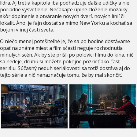
lídra. Aj tretia kapitola iba podhadzuje ďalšie udičky a nie
poriadne vysvetlenie. Nečakajte úplné zloženie mozaiky,
skôr doplnenie a otváranie nových dverí, nových línií či
lokalít. Áno, je fajn dostať sa mimo New Yorku a kochať sa
bojom v inej časti sveta.
O niečo menej potešiteľné je, že sa po hodine dostávame
opäť na známe miest a film sčasti neguje rozhodnutia
minulých scén. Ak by ste prišli po polovici filmu do kina, nič
sa nedeje, druhú si môžete pokojne pozrieť ako časť
seriálu. Súčasný neduh seriálovosti sa totiž dostáva aj do
tejto série a nič nenaznačuje tomu, že by mal skončiť.