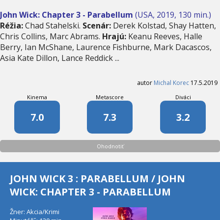
John Wick: Chapter 3 - Parabellum
(USA, 2019, 130 min.)
Réžia:
Chad Stahelski.
Scenár:
Derek Kolstad, Shay Hatten,
Chris Collins, Marc Abrams.
Hrajú:
Keanu Reeves, Halle
Berry, Ian McShane, Laurence Fishburne, Mark Dacascos,
Asia Kate Dillon, Lance Reddick ...
autor
Michal Korec
17.5.2019
Kinema
Metascore
Diváci
7.0
7.3
3.2
Ohodnotiť
JOHN WICK 3 : PARABELLUM / JOHN
WICK: CHAPTER 3 - PARABELLUM
Žner: Akcia/Krimi