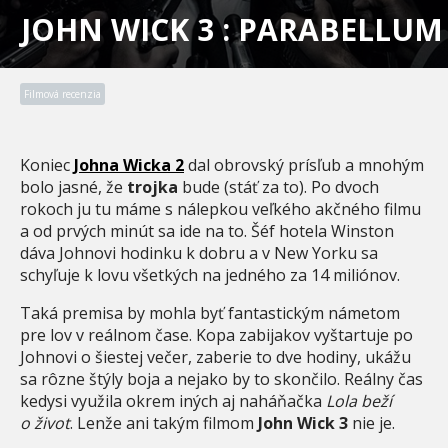
JOHN WICK 3 : PARABELLUM
Filmová recenzia
Koniec
Johna Wicka 2
dal obrovský prísľub a mnohým
bolo jasné, že
trojka
bude (stáť za to). Po dvoch
rokoch ju tu máme s nálepkou veľkého akčného filmu
a od prvých minút sa ide na to. Šéf hotela Winston
dáva Johnovi hodinku k dobru a v New Yorku sa
schyľuje k lovu všetkých na jedného za 14 miliónov.
Taká premisa by mohla byť fantastickým námetom
pre lov v reálnom čase. Kopa zabijakov vyštartuje po
Johnovi o šiestej večer, zaberie to dve hodiny, ukážu
sa rôzne štýly boja a nejako by to skončilo. Reálny čas
kedysi využila okrem iných aj naháňačka
Lola beží
o život
. Lenže ani takým filmom
John Wick 3
nie je.