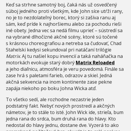
Keď sa strhne samotný boj, čaká nás už osvedčený
súboj jedného proti všetkým, kde John síce utŕži rany,
no je to nezdolateľný borec, ktorý si zašíva ranu aj
sám, keď príde k najhoršiemu alebo za pochodu rieši
iné obety. Jedna vec sa nedá filmu uprieť – sústredí sa
na vybrané dlhočizné akčné scény, ktoré sú točené
s krásnou choreografiou a netreba sa čudovať, Chad
Stahelski kedysi sekundoval pri natáčaní trilógie
Matrix
. Aj tu našiel kopu invencií a taká naháňačka na
motorkách evokuje starý dobrý
Matrix Reloaded
a jeho diaľnicu, atmosféra je veru povedomá. Finále sa
zase hrá s paletami farieb, odrazov a skiel. Jedná
akčná sekvencia na inom kontinente zase pekne
zapája niekoho po boku Johna Wicka atď.
To všetko sedí, ale rozhodne nezastrie jeden
podstatný fakt. Nebyť nových prostredí a akčných
námetov, je to stále to isté. John Wick ide, strieľa, bum
jedna rana do srdca, bum druhá rana do hlavy. Kto
nedostal do hlavy jednu, dostane dve. Vyzerá to ako