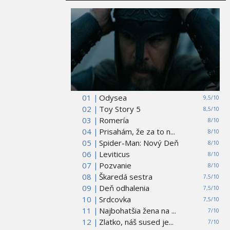
01 |
Odysea
9,5/10
02 |
Toy Story 5
8,5/10
03 |
Romería
8/10
04 |
Prisahám, že za to n...
8/10
05 |
Spider-Man: Nový Deň
8/10
06 |
Leviticus
8/10
07 |
Pozvanie
8/10
08 |
Škaredá sestra
7,5/10
09 |
Deň odhalenia
7,5/10
10 |
Srdcovka
7,5/10
11 |
Najbohatšia žena na ...
7/10
12 |
Zlatko, náš sused je...
7/10