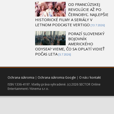
OD FRANCÚZSKEJ
REVOLÚCIE AŽ PO
ČERNOBYĽ. NAJLEPŠIE
HISTORICKÉ FILMY A SERIÁLY V
LETNOM PODCASTE VERTIGO
[13.7 2026]
PORAZÍ SLOVENSKÝ
BOJOVNÍK
AMERICKÉHO
ODYSEA? VIEME, ČO SA OPLATÍ VIDIEŤ
POČAS LETA
[5.7 2026]
Ochrana súkromia
|
Ochrana súkromia Google
|
O nás / kontakt
ISSN 1336-4197. Všetky práva vyhradené. (c) 2026 SECTOR Online
Entertainment / Kinema s.r.o.