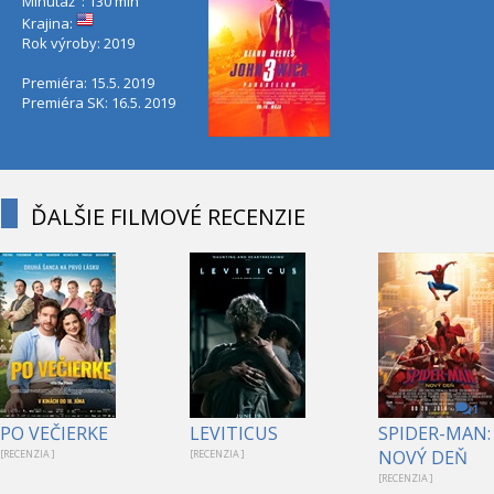
Minutáž˝: 130 min
Krajina:
Rok výroby: 2019
Premiéra: 15.5. 2019
Premiéra SK: 16.5. 2019
ĎALŠIE FILMOVÉ RECENZIE
1
PO VEČIERKE
LEVITICUS
SPIDER-MAN:
NOVÝ DEŇ
[RECENZIA ]
[RECENZIA ]
[RECENZIA ]