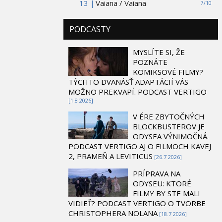
13 |
Vaiana / Vaiana
7/10
PODCASTY
MYSLÍTE SI, ŽE
POZNÁTE
KOMIKSOVÉ FILMY?
TÝCHTO DVANÁSŤ ADAPTÁCIÍ VÁS
MOŽNO PREKVAPÍ. PODCAST VERTIGO
[1.8 2026]
V ÉRE ZBYTOČNÝCH
BLOCKBUSTEROV JE
ODYSEA VÝNIMOČNÁ.
PODCAST VERTIGO AJ O FILMOCH KAVEJ
2, PRAMEŇ A LEVITICUS
[26.7 2026]
PRÍPRAVA NA
ODYSEU: KTORÉ
FILMY BY STE MALI
VIDIEŤ? PODCAST VERTIGO O TVORBE
CHRISTOPHERA NOLANA
[18.7 2026]