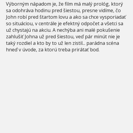
Výborným nápadom je, že film má malý prológ, ktorý
sa odohráva hodinu pred šiestou, presne vidíme, čo
John robí pred štartom lovu a ako sa chce vysporiadať
so situáciou, v centrále je efektný odpočet a všetci sa
už chystajú na akciu. A nechýba ani malé pokušenie
zahlušiť Johna už pred šiestou, veď pár minút nie je
taký rozdiel a kto by to už len zistil... parádna scéna
hneď v úvode, za ktorú treba prirátať bod.