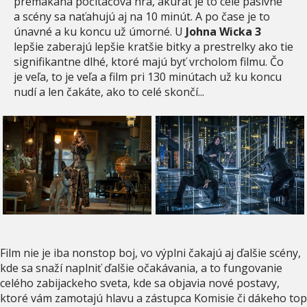
premakaná počítačová hra, akurát je to celé pasívne
a scény sa naťahujú aj na 10 minút. A po čase je to
únavné a ku koncu už úmorné. U
Johna Wicka 3
lepšie zaberajú lepšie kratšie bitky a prestrelky ako tie
signifikantne dlhé, ktoré majú byť vrcholom filmu. Čo
je veľa, to je veľa a film pri 130 minútach už ku koncu
nudí a len čakáte, ako to celé skončí...
Film nie je iba nonstop boj, vo výplni čakajú aj ďalšie scény,
kde sa snaží naplniť ďalšie očakávania, a to fungovanie
celého zabijackeho sveta, kde sa objavia nové postavy,
ktoré vám zamotajú hlavu a zástupca Komisie či dákeho top