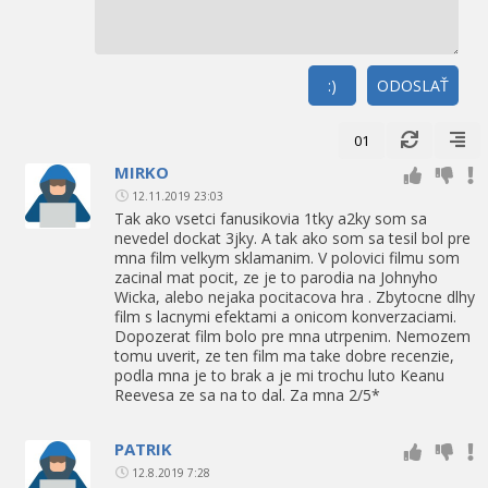
:)
ODOSLAŤ
01
MIRKO
12.11.2019 23:03
Tak ako vsetci fanusikovia 1tky a2ky som sa
nevedel dockat 3jky. A tak ako som sa tesil bol pre
mna film velkym sklamanim. V polovici filmu som
zacinal mat pocit, ze je to parodia na Johnyho
Wicka, alebo nejaka pocitacova hra . Zbytocne dlhy
film s lacnymi efektami a onicom konverzaciami.
Dopozerat film bolo pre mna utrpenim. Nemozem
tomu uverit, ze ten film ma take dobre recenzie,
podla mna je to brak a je mi trochu luto Keanu
Reevesa ze sa na to dal. Za mna 2/5*
PATRIK
12.8.2019 7:28