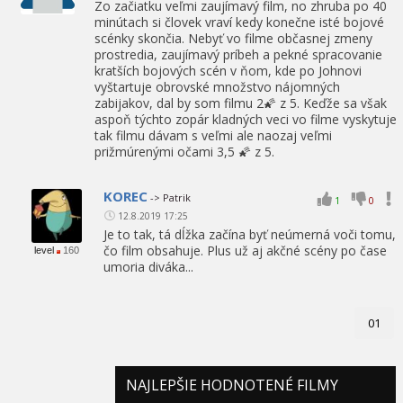
Zo začiatku veľmi zaujímavý film, no zhruba po 40
minútach si človek vraví kedy konečne isté bojové
scénky skončia. Nebyť vo filme občasnej zmeny
prostredia, zaujímavý príbeh a pekné spracovanie
kratších bojových scén v ňom, kde po Johnovi
vyštartuje obrovské množstvo nájomných
zabijakov, dal by som filmu 2🌠 z 5. Keďže sa však
aspoň týchto zopár kladných veci vo filme vyskytuje
tak filmu dávam s veľmi ale naozaj veľmi
prižmúrenými očami 3,5 🌠 z 5.
KOREC
-> Patrik
1
0
12.8.2019 17:25
Je to tak, tá dĺžka začína byť neúmerná voči tomu,
čo film obsahuje. Plus už aj akčné scény po čase
level
160
umoria diváka...
01
NAJLEPŠIE HODNOTENÉ FILMY