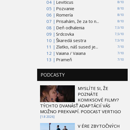
04 |
Leviticus
8/10
05 |
Pozvanie
8/10
06 |
Romería
8/10
07 |
Prisahám, že za to n...
8/10
08 |
Deň odhalenia
7,5/10
09 |
Srdcovka
7,5/10
10 |
Škaredá sestra
7,5/10
11 |
Zlatko, náš sused je...
7/10
12 |
Vaiana / Vaiana
7/10
13 |
Prameň
7/10
PODCASTY
MYSLÍTE SI, ŽE
POZNÁTE
KOMIKSOVÉ FILMY?
TÝCHTO DVANÁSŤ ADAPTÁCIÍ VÁS
MOŽNO PREKVAPÍ. PODCAST VERTIGO
[1.8 2026]
V ÉRE ZBYTOČNÝCH