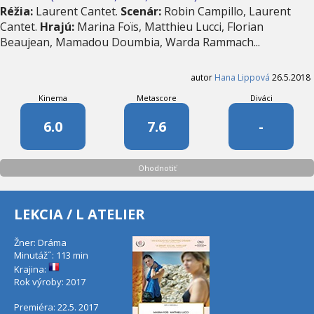
Réžia:
Laurent Cantet.
Scenár:
Robin Campillo, Laurent
Cantet.
Hrajú:
Marina Foïs, Matthieu Lucci, Florian
Beaujean, Mamadou Doumbia, Warda Rammach...
autor
Hana Lippová
26.5.2018
Kinema
Metascore
Diváci
6.0
7.6
-
Ohodnotiť
LEKCIA / L ATELIER
Žner: Dráma
Minutáž˝: 113 min
Krajina:
Rok výroby: 2017
Premiéra: 22.5. 2017