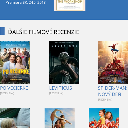
Premiéra SK: 24.5. 2018
ĎALŠIE FILMOVÉ RECENZIE
1
PO VEČIERKE
LEVITICUS
SPIDER-MAN:
NOVÝ DEŇ
[RECENZIA ]
[RECENZIA ]
[RECENZIA ]