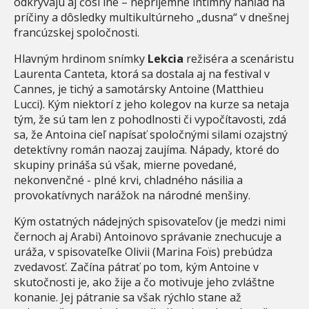
odkrývajú aj čosi iné – nepríjemne intímny náhľad na
príčiny a dôsledky multikultúrneho „dusna“ v dnešnej
francúzskej spoločnosti.
Hlavným hrdinom snímky
Lekcia
režiséra a scenáristu
Laurenta Canteta, ktorá sa dostala aj na festival v
Cannes, je tichý a samotársky Antoine (Matthieu
Lucci). Kým niektorí z jeho kolegov na kurze sa netaja
tým, že sú tam len z pohodlnosti či vypočítavosti, zdá
sa, že Antoina cieľ napísať spoločnými silami ozajstný
detektívny román naozaj zaujíma. Nápady, ktoré do
skupiny prináša sú však, mierne povedané,
nekonvenčné - plné krvi, chladného násilia a
provokatívnych narážok na národné menšiny.
Kým ostatných nádejných spisovateľov (je medzi nimi
černoch aj Arabi) Antoinovo správanie znechucuje a
uráža, v spisovateľke Olivii (Marina Foïs) prebúdza
zvedavosť. Začína pátrať po tom, kým Antoine v
skutočnosti je, ako žije a čo motivuje jeho zvláštne
konanie. Jej pátranie sa však rýchlo stane až