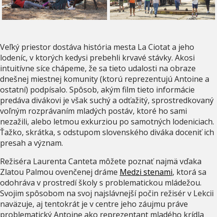
Veľký priestor dostáva história mesta La Ciotat a jeho
lodeníc, v ktorých kedysi prebehli krvavé stávky. Akosi
intuitívne síce chápeme, že sa tieto udalosti na obraze
dnešnej miestnej komunity (ktorú reprezentujú Antoine a
ostatní) podpísalo. Spôsob, akým film tieto informácie
predáva divákovi je však suchý a odťažitý, sprostredkovaný
voľným rozprávaním mladých postáv, ktoré ho sami
nezažili, alebo letmou exkurziou po samotných lodeniciach.
Ťažko, skrátka, s odstupom slovenského diváka doceniť ich
presah a význam.
Režiséra Laurenta Canteta môžete poznať najmä vďaka
Zlatou Palmou ovenčenej dráme
Medzi stenami
, ktorá sa
odohráva v prostredí školy s problematickou mládežou.
Svojim spôsobom na svoj najslávnejší počin režisér v Lekcii
naväzuje, aj tentokrát je v centre jeho záujmu práve
problematický Antoine ako reprezentant mladého krídla