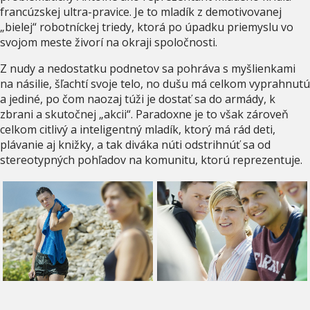
francúzskej ultra-pravice. Je to mladík z demotivovanej
„bielej“ robotníckej triedy, ktorá po úpadku priemyslu vo
svojom meste živorí na okraji spoločnosti.
Z nudy a nedostatku podnetov sa pohráva s myšlienkami
na násilie, šľachtí svoje telo, no dušu má celkom vyprahnutú
a jediné, po čom naozaj túži je dostať sa do armády, k
zbrani a skutočnej „akcii“. Paradoxne je to však zároveň
celkom citlivý a inteligentný mladík, ktorý má rád deti,
plávanie aj knižky, a tak diváka núti odstrihnúť sa od
stereotypných pohľadov na komunitu, ktorú reprezentuje.