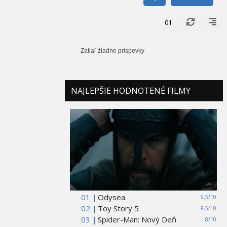
01
Zatiaľ žiadne príspevky
NAJLEPŠIE HODNOTENÉ FILMY
01 |
Odysea
9,5/10
02 |
Toy Story 5
8,5/10
03 |
Spider-Man: Nový Deň
8/10