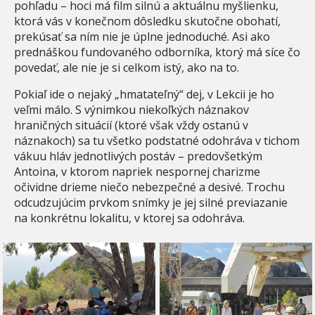
pohľadu – hoci má film silnú a aktuálnu myšlienku,
ktorá vás v konečnom dôsledku skutočne obohatí,
prekúsať sa ním nie je úplne jednoduché. Asi ako
prednáškou fundovaného odborníka, ktorý má síce čo
povedať, ale nie je si celkom istý, ako na to.
Pokiaľ ide o nejaký „hmatateľný“ dej, v Lekcii je ho
veľmi málo. S výnimkou niekoľkých náznakov
hraničných situácií (ktoré však vždy ostanú v
náznakoch) sa tu všetko podstatné odohráva v tichom
vákuu hláv jednotlivých postáv – predovšetkým
Antoina, v ktorom napriek nespornej charizme
očividne drieme niečo nebezpečné a desivé. Trochu
odcudzujúcim prvkom snímky je jej silné previazanie
na konkrétnu lokalitu, v ktorej sa odohráva.