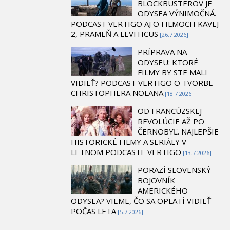
BLOCKBUSTEROV JE
ODYSEA VÝNIMOČNÁ.
PODCAST VERTIGO AJ O FILMOCH KAVEJ
2, PRAMEŇ A LEVITICUS
[26.7 2026]
PRÍPRAVA NA
ODYSEU: KTORÉ
FILMY BY STE MALI
VIDIEŤ? PODCAST VERTIGO O TVORBE
CHRISTOPHERA NOLANA
[18.7 2026]
OD FRANCÚZSKEJ
REVOLÚCIE AŽ PO
ČERNOBYĽ. NAJLEPŠIE
HISTORICKÉ FILMY A SERIÁLY V
LETNOM PODCASTE VERTIGO
[13.7 2026]
PORAZÍ SLOVENSKÝ
BOJOVNÍK
AMERICKÉHO
ODYSEA? VIEME, ČO SA OPLATÍ VIDIEŤ
POČAS LETA
[5.7 2026]