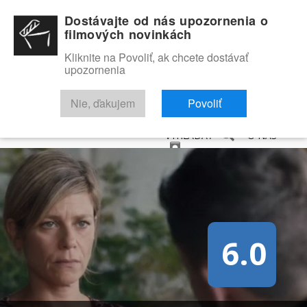
Dostávajte od nás upozornenia o
filmových novinkách
Kliknite na Povoliť, ak chcete dostávať
upozornenia
NOVINKY
RECENZIE
TRAILERY
FILMOVÁ DATABÁZA
Nie, ďakujem
Povoliť
VYHĽADAŤ
O NÁS
6.0