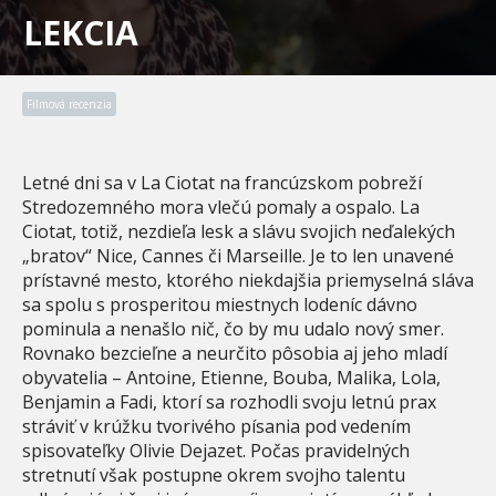
LEKCIA
Filmová recenzia
Letné dni sa v La Ciotat na francúzskom pobreží
Stredozemného mora vlečú pomaly a ospalo. La
Ciotat, totiž, nezdieľa lesk a slávu svojich neďalekých
„bratov“ Nice, Cannes či Marseille. Je to len unavené
prístavné mesto, ktorého niekdajšia priemyselná sláva
sa spolu s prosperitou miestnych lodeníc dávno
pominula a nenašlo nič, čo by mu udalo nový smer.
Rovnako bezcieľne a neurčito pôsobia aj jeho mladí
obyvatelia – Antoine, Etienne, Bouba, Malika, Lola,
Benjamin a Fadi, ktorí sa rozhodli svoju letnú prax
stráviť v krúžku tvorivého písania pod vedením
spisovateľky Olivie Dejazet. Počas pravidelných
stretnutí však postupne okrem svojho talentu