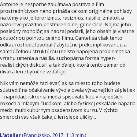
Antoine je nesporne zaujímavá postava a film
prostredníctvom neho prináša celkom originálne pohľady
na témy ako je terorizmus, rasizmus, násilie, zmätok a
názorové prázdno postmileniálnej generácie. Najmä jeho
posledný monológ sa naozaj podaril, jeho obsah je vlastne
skutočnou pointou celého filmu. Cantet sa však tento
odkaz rozhodol zaobaliť zbytočne prekomplikovanou a
samoúčelnou štruktúrou (neisto napojená problematika
vzťahu umenia a násilia, suchopárna forma hyper-
realistických diskusií, a tak ďalej), ktorá tento zámer od
diváka len zbytočne vzďaľuje.
Nik vám nemôže zazlievať, ak sa miesto toho budete
sústrediť na očakávanie vývoja oveľa výraznejších zápletiek
– napríklad, iskrenia medzi spisovateľkou v najlepších
rokoch a mladým čudákom, alebo fyzickej eskalácie napätia
medzi multikultúrnym osadenstvom kurzu. V týchto
smeroch vás však čakajú len slepé uličky…
L'atelier
(Francúzsko, 2017, 113 min.)