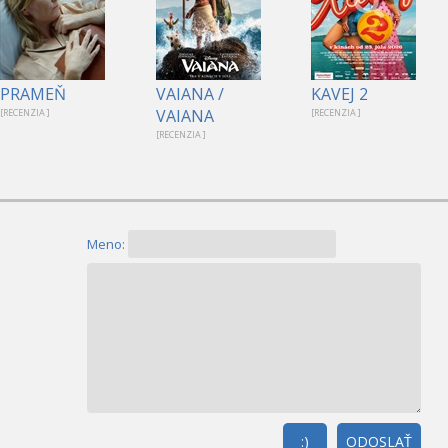
PRAMEŇ
VAIANA /
KAVEJ 2
VAIANA
[RECENZIA ]
[RECENZIA ]
[RECENZIA ]
Meno:
:)
ODOSLAŤ