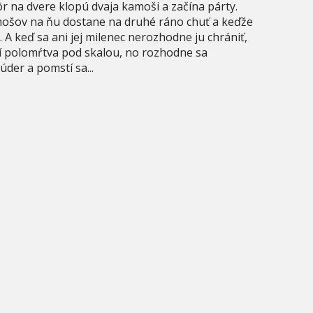
r na dvere klopú dvaja kamoši a začína párty.
amošov na ňu dostane na druhé ráno chuť a keďže
. A keď sa ani jej milenec nerozhodne ju chrániť,
í polomŕtva pod skalou, no rozhodne sa
der a pomstí sa...