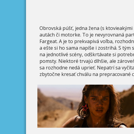
Obrovská púšť, jedna žena (s ktovieakými 
autách či motorke. To je nevyrovnaná parti
Fargeat. A je to prekvapivá voľba, rozhodn
a ešte si ho sama napíše i zostrihá. S tým 
na jednotlivé scény, odškrtávate si potreb
pomsty. Niektoré trvajú dlhšie, ale zárove
sa rozhodne nedá uprieť. Nepatrí sa vyčíta
zbytočne kresať chválu na prepracované ch