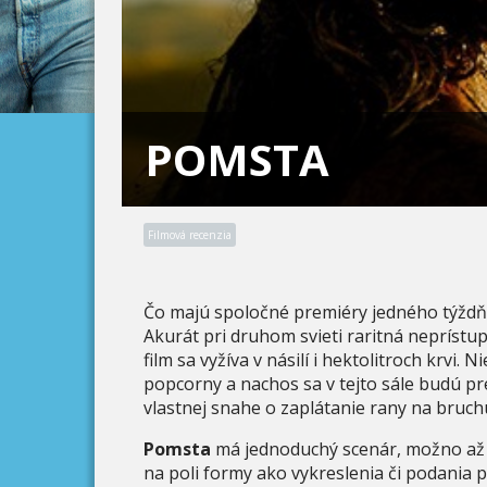
POMSTA
Filmová recenzia
Čo majú spoločné premiéry jedného týžd
Akurát pri druhom svieti raritná neprístu
film sa vyžíva v násilí i hektolitroch krvi.
popcorny a nachos sa v tejto sále budú pr
vlastnej snahe o zaplátanie rany na bruchu
Pomsta
má jednoduchý scenár, možno až prí
na poli formy ako vykreslenia či podania po