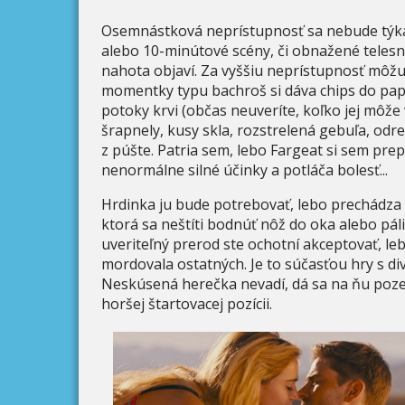
Osemnástková neprístupnosť sa nebude týka
alebo 10-minútové scény, či obnažené telesné
nahota objaví. Za vyššiu neprístupnosť môžu 
momentky typu bachroš si dáva chips do papu
potoky krvi (občas neuveríte, koľko jej môže
šrapnely, kusy skla, rozstrelená gebuľa, odr
z púšte. Patria sem, lebo Fargeat si sem pre
nenormálne silné účinky a potláča bolesť...
Hrdinka ju bude potrebovať, lebo prechádza
ktorá sa neštíti bodnúť nôž do oka alebo páli
uveriteľný prerod ste ochotní akceptovať, le
mordovala ostatných. Je to súčasťou hry s div
Neskúsená herečka nevadí, dá sa na ňu pozera
horšej štartovacej pozícii.