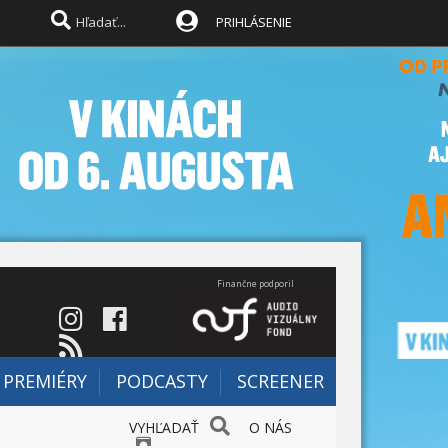
PRIHLÁSENIE
Finančne podporil
PREMIÉRY
PODCASTY
SCREENER
VYHĽADAŤ
O NÁS