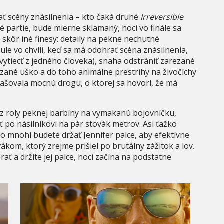
ť scény znásilnenia – kto čaká druhé
Irreversible
 partie, bude mierne sklamaný, hoci vo finále sa
skôr iné finesy: detaily na pekne nechutné
le vo chvíli, keď sa má odohrať scéna znásilnenia,
 vytiecť z jedného človeka), snaha odstrániť zarezané
ezané uško a do toho animálne prestrihy na živočíchy
pašovala mocnú drogu, o ktorej sa hovorí, že má
 z roly peknej barbíny na vymakanú bojovníčku,
ť po násilníkovi na pár stovák metrov. Asi ťažko
bo mnohí budete držať Jennifer palce, aby efektívne
ákom, ktorý zrejme prišiel po brutálny zážitok a lov.
ť a držíte jej palce, hoci začína na podstatne