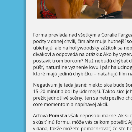
Forma prevláda nad všetkým a Coralie Fargeat
pocity v danej chvíli, čím alternuje hutnejší
ubiehajú, ale na hollywoodsky zážitok sa n
divákovi a odpovedá na otázku: Ako by vyze
postaviť trom borcom? Nuž nebudú chýbať dl
púšť, naturálne vyznenie lovu i pár halucin
ktoré majú jedinú chybičku – naťahujú film n
Negatívum je teda jasné: niekto síce bude š
15-20 minút a bol by údernejší. Takto síce j
prežiť jednotlivé scény, ten sa netrpezlivo c
core momentom a napínavej akcii.
Artová
Pomsta
však nepôsobí márne. Ak si o
skúsiť inú formu, môže vás celkom potešiť. Aj
vídaná, takže môžete pomachrovať, že ste boli