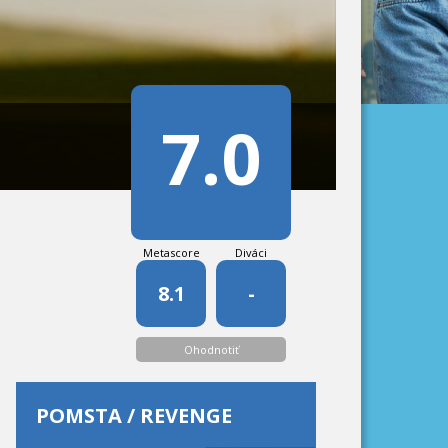
7.0
Metascore
Diváci
8.1
-
Ohodnotiť
POMSTA / REVENGE