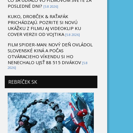
ČO SA UDIALO VO FILMOVOM SVETE ZA
POSLEDNÉ DNI?
[5.8 2026]
KUKO, DROBČEK & RAŤAFÁK
PRICHÁDZAJÚ. POZRITE SI NOVÚ
UKÁŽKU Z FILMU AJ VIDEOKLIP KU
COVER VERZII OD VOJTIKA
[5.8 2026]
FILM SPIDER-MAN: NOVÝ DEŇ OVLÁDOL
SLOVENSKÉ KINÁ A POČAS
OTVÁRACIEHO VÍKENDU SI HO
NENECHALO UJSŤ 88 515 DIVÁKOV
[5.8
2026]
REBRÍČEK SK