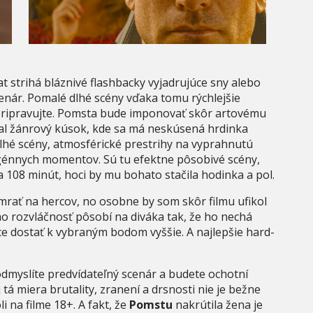
 strihá bláznivé flashbacky vyjadrujúce sny alebo
 scenár. Pomalé dlhé scény vďaka tomu rýchlejšie
epripravujte. Pomsta bude imponovať skôr artovému
ral žánrový kúsok, kde sa má neskúsená hrdinka
hé scény, atmosférické prestrihy na vyprahnutú
ogénnych momentov. Sú tu efektne pôsobivé scény,
a 108 minút, hoci by mu bohato stačila hodinka a pol.
omrať na hercov, no osobne by som skôr filmu ufikol
eho rozvláčnosť pôsobí na diváka tak, že ho nechá
hce dostať k vybraným bodom vyššie. A najlepšie hard-
dmyslíte predvídateľný scenár a budete ochotní
 tá miera brutality, zranení a drsnosti nie je bežne
 na filme 18+. A fakt, že
Pomstu
nakrútila žena je