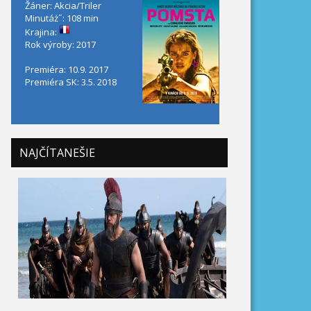
Žáner: Akcia/Triler
Minutáż˝: 108 min
Krajina:
Rok výroby: 2017
Premiéra: 10.9. 2017
Premiéra SK: 3.5. 2018
NAJČÍTANEŠIE