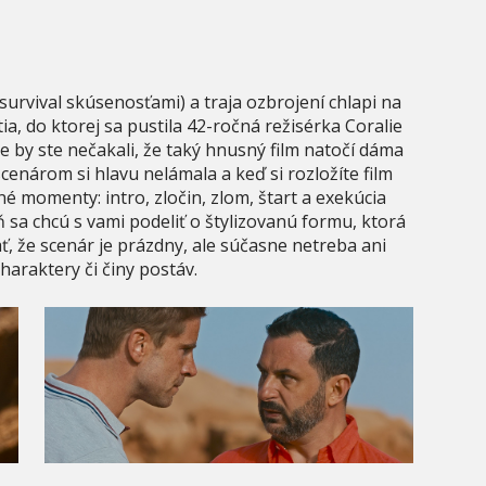
survival skúsenosťami) a traja ozbrojení chlapi na
a, do ktorej sa pustila 42-ročná režisérka Coralie
e by ste nečakali, že taký hnusný film natočí dáma
scenárom si hlavu nelámala a keď si rozložíte film
né momenty: intro, zločin, zlom, štart a exekúcia
ň sa chcú s vami podeliť o štylizovanú formu, ktorá
ť, že scenár je prázdny, ale súčasne netreba ani
araktery či činy postáv.