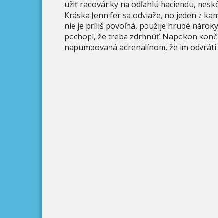
užiť radovánky na odľahlú haciendu, neskô
Kráska Jennifer sa odviaže, no jeden z k
nie je príliš povoľná, použije hrubé nároky
pochopí, že treba zdrhnúť. Napokon konč
napumpovaná adrenalínom, že im odvráti ú