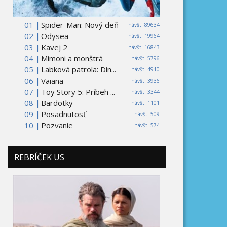
01 |
Spider-Man: Nový deň
návšt. 89634
02 |
Odysea
návšt. 19964
03 |
Kavej 2
návšt. 16843
04 |
Mimoni a monštrá
návšt. 5796
05 |
Labková patrola: Din...
návšt. 4910
06 |
Vaiana
návšt. 3936
07 |
Toy Story 5: Príbeh ...
návšt. 3344
08 |
Bardotky
návšt. 1101
09 |
Posadnutosť
návšt. 509
10 |
Pozvanie
návšt. 574
REBRÍČEK US