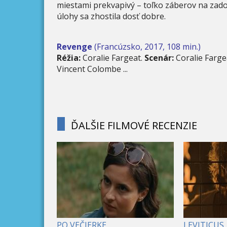
miestami prekvapivý – toľko záberov na zadok
úlohy sa zhostila dosť dobre.
Revenge
(Francúzsko, 2017, 108 min.)
Réžia:
Coralie Fargeat.
Scenár:
Coralie Farge
Vincent Colombe ...
ĎALŠIE FILMOVÉ RECENZIE
PO VEČIERKE
LEVITICUS