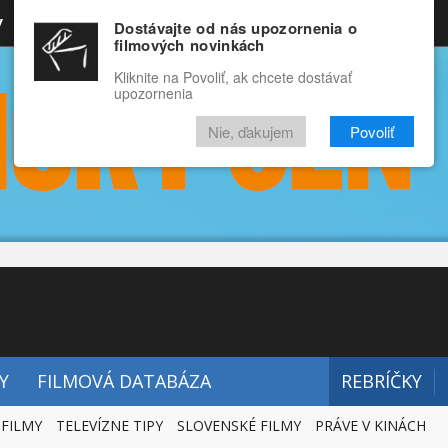
y
Rozprávky
Funny
Docu
Dostávajte od nás upozornenia o
filmových novinkách
RECENZIE
VIDEÁ
FILMY
Kliknite na Povoliť, ak chcete dostávať
upozornenia
Nie, ďakujem
Povoliť
Y
FILMOVÁ DATABÁZA
REBRÍČKY
 FILMY
TELEVÍZNE TIPY
SLOVENSKÉ FILMY
PRÁVE V KINÁCH