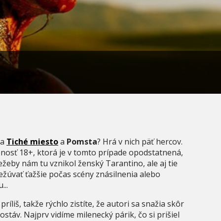
ňa
Tiché miesto
a
Pomsta
? Hrá v nich päť hercov.
pnosť 18+, ktorá je v tomto prípade opodstatnená,
 Niežeby nám tu vznikol ženský Tarantino, ale aj tie
ežúvať ťažšie počas scény znásilnenia alebo
...
liš, takže rýchlo zistíte, že autori sa snažia skôr
stáv. Najprv vidíme milenecký párik, čo si prišiel