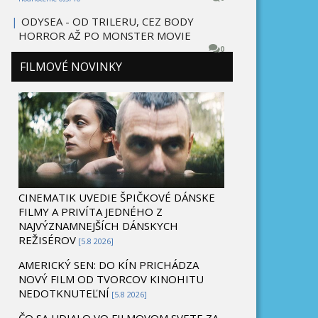
|
ODYSEA - OD TRILERU, CEZ BODY
HORROR AŽ PO MONSTER MOVIE
0
FILMOVÉ NOVINKY
CINEMATIK UVEDIE ŠPIČKOVÉ DÁNSKE
FILMY A PRIVÍTA JEDNÉHO Z
NAJVÝZNAMNEJŠÍCH DÁNSKYCH
REŽISÉROV
[5.8 2026]
AMERICKÝ SEN: DO KÍN PRICHÁDZA
NOVÝ FILM OD TVORCOV KINOHITU
NEDOTKNUTEĽNÍ
[5.8 2026]