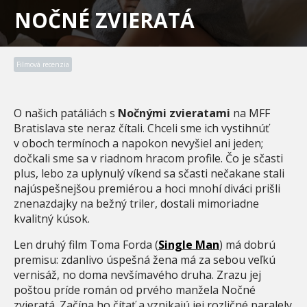
NOČNÉ ZVIERATÁ
Filmová recenzia
O našich patáliách s
Nočnými zvieratami
na MFF
Bratislava ste neraz čítali. Chceli sme ich vystihnúť
v oboch termínoch a napokon nevyšiel ani jeden;
dočkali sme sa v riadnom hracom profile. Čo je sčasti
plus, lebo za uplynulý víkend sa sčasti nečakane stali
najúspešnejšou premiérou a hoci mnohí diváci prišli
znenazdajky na bežný triler, dostali mimoriadne
kvalitný kúsok.
Len druhý film Toma Forda (
Single Man
) má dobrú
premisu: zdanlivo úspešná žena má za sebou veľkú
vernisáž, no doma nevšímavého druha. Zrazu jej
poštou príde román od prvého manžela Nočné
zvieratá. Začína ho čítať a vznikajú jej rozličné paralely