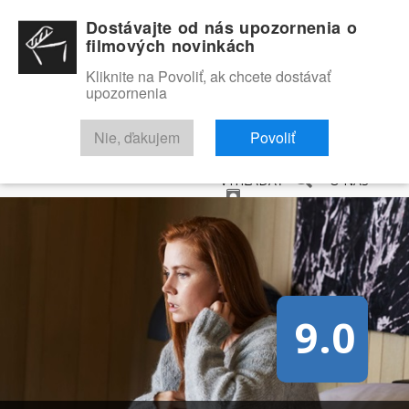
Dostávajte od nás upozornenia o
filmových novinkách
Kliknite na Povoliť, ak chcete dostávať
upozornenia
NOVINKY
RECENZIE
TRAILERY
FILMOVÁ DATABÁZA
Nie, ďakujem
Povoliť
VYHĽADAŤ
O NÁS
9.0