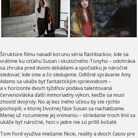
Štruktúre filmu nasadí korunu séria flashbackov, kde sa
vrátime ku vzťahu Susan i skutočného Tonyho – odohráva
sa zhruba pred dvomi dekádami a spočiatku je náročné
sledovať, kde sme a čo sledujeme. Odlišné správanie Amy
Adams sa ukáže byť fantastickým sprievodcom –
a v horizonte dvoch týždňov podáva talentovaná
červenovláska ďalší mimoriadny výkon, keďže sa musí
zhostiť dvojroly. No aj bez iného účesu by ste rýchlo
pochopili, v ktorej životnej fáze Susan sa nachádzame.
Menej už rozumieme jej vnímaniu – striedanie troch línií sa
ukáže byť náročné, hoci v jadre nie sú príliš košaté.
Tom Ford využíva miešanie fikcie, reality a dvoch časov pre