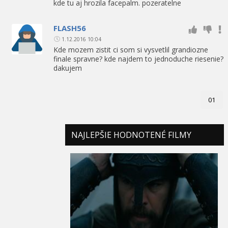
kde tu aj hrozila facepalm. pozeratelne
FLASH56
1.12.2016 10:04
Kde mozem zistit ci som si vysvetlil grandiozne
finale spravne? kde najdem to jednoduche riesenie?
dakujem
01
NAJLEPŠIE HODNOTENÉ FILMY