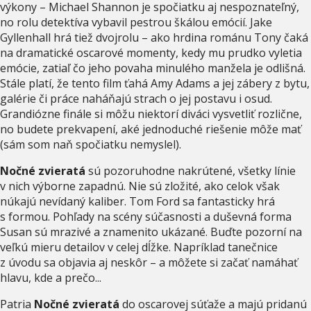
výkony – Michael Shannon je spočiatku aj nespoznateľný,
no rolu detektíva vybavil pestrou škálou emócií. Jake
Gyllenhall hrá tiež dvojrolu – ako hrdina románu Tony čaká
na dramatické oscarové momenty, kedy mu prudko vyletia
emócie, zatiaľ čo jeho povaha minulého manžela je odlišná.
Stále platí, že tento film ťahá Amy Adams a jej zábery z bytu,
galérie či práce naháňajú strach o jej postavu i osud.
Grandiózne finále si môžu niektorí diváci vysvetliť rozlične,
no budete prekvapení, aké jednoduché riešenie môže mať
(sám som naň spočiatku nemyslel).
Nočné zvieratá
sú pozoruhodne nakrútené, všetky línie
v nich výborne zapadnú. Nie sú zložité, ako celok však
núkajú nevídaný kaliber. Tom Ford sa fantasticky hrá
s formou. Pohľady na scény súčasnosti a duševná forma
Susan sú mrazivé a znamenito ukázané. Buďte pozorní na
veľkú mieru detailov v celej dĺžke. Napríklad tanečnice
z úvodu sa objavia aj neskôr – a môžete si začať namáhať
hlavu, kde a prečo...
Patria
Nočné zvieratá
do oscarovej súťaže a majú pridanú