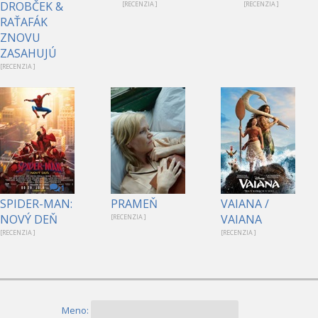
DROBČEK &
[RECENZIA ]
[RECENZIA ]
RAŤAFÁK
ZNOVU
ZASAHUJÚ
[RECENZIA ]
1
SPIDER-MAN:
PRAMEŇ
VAIANA /
NOVÝ DEŇ
VAIANA
[RECENZIA ]
[RECENZIA ]
[RECENZIA ]
Meno: