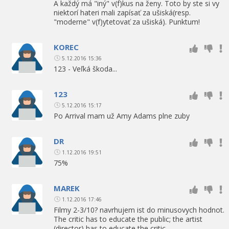
A každý má "iný" v(f)kus na ženy. Toto by ste si vy
niektorí hateri mali zapísať za ušiská(resp.
"moderne" v(f)ytetovať za ušiská). Punktum!
KOREC
5.12.2016 15:36
123 - Veľká škoda...
123
5.12.2016 15:17
Po Arrival mam už Amy Adams plne zuby
DR
1.12.2016 19:51
75%
MAREK
1.12.2016 17:46
Filmy 2-3/10? navrhujem ist do minusovych hodnot.
The critic has to educate the public; the artist
(director) has to educate the critic.