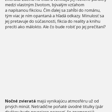
medzi vlastným životom, bývalým vzťahom
a napísanou fikciou. Čím ďalej sa zahĺbi do románu,
tým viac je ním opantaná a hľadá odkazy. Minulosť sa
jej pretavuje do súčasnosti, fikcia do reality a knihu
precíti ako málokto. Ale čo bude robiť po jej prečítaní?
Nočné zvieratá
majú vynikajúcu atmosféru už od
prvých minút. Netradične poňaté úvodné titulky (pár
divákov bude neveriaco pozerať, čo znamenajú)