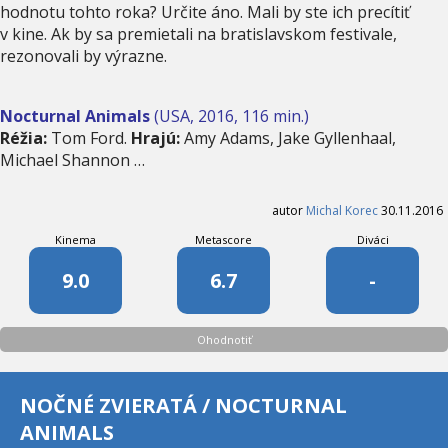
hodnotu tohto roka? Určite áno. Mali by ste ich precítiť
v kine. Ak by sa premietali na bratislavskom festivale,
rezonovali by výrazne.
Nocturnal Animals
(USA, 2016, 116 min.)
Réžia:
Tom Ford.
Hrajú:
Amy Adams, Jake Gyllenhaal,
Michael Shannon …
autor
Michal Korec
30.11.2016
Kinema
Metascore
Diváci
9.0
6.7
-
Ohodnotiť
NOČNÉ ZVIERATÁ / NOCTURNAL
ANIMALS