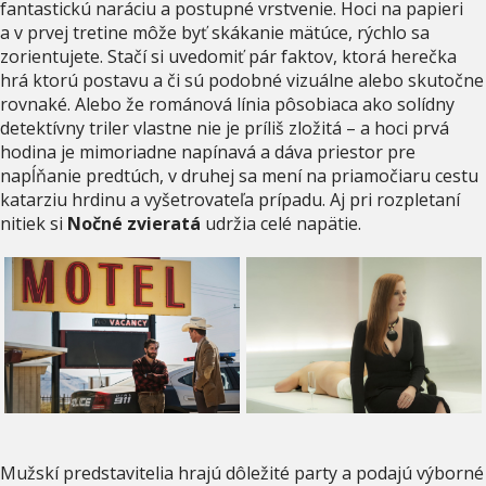
fantastickú naráciu a postupné vrstvenie. Hoci na papieri
a v prvej tretine môže byť skákanie mätúce, rýchlo sa
zorientujete. Stačí si uvedomiť pár faktov, ktorá herečka
hrá ktorú postavu a či sú podobné vizuálne alebo skutočne
rovnaké. Alebo že románová línia pôsobiaca ako solídny
detektívny triler vlastne nie je príliš zložitá – a hoci prvá
hodina je mimoriadne napínavá a dáva priestor pre
napĺňanie predtúch, v druhej sa mení na priamočiaru cestu
katarziu hrdinu a vyšetrovateľa prípadu. Aj pri rozpletaní
nitiek si
Nočné zvieratá
udržia celé napätie.
Mužskí predstavitelia hrajú dôležité party a podajú výborné