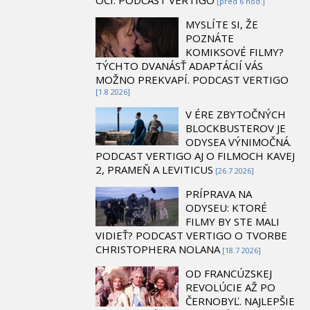
[pred 6 hod.]
MYSLÍTE SI, ŽE
POZNÁTE
KOMIKSOVÉ FILMY?
TÝCHTO DVANÁSŤ ADAPTÁCIÍ VÁS
MOŽNO PREKVAPÍ. PODCAST VERTIGO
[1.8 2026]
V ÉRE ZBYTOČNÝCH
BLOCKBUSTEROV JE
ODYSEA VÝNIMOČNÁ.
PODCAST VERTIGO AJ O FILMOCH KAVEJ
2, PRAMEŇ A LEVITICUS
[26.7 2026]
PRÍPRAVA NA
ODYSEU: KTORÉ
FILMY BY STE MALI
VIDIEŤ? PODCAST VERTIGO O TVORBE
CHRISTOPHERA NOLANA
[18.7 2026]
OD FRANCÚZSKEJ
REVOLÚCIE AŽ PO
ČERNOBYĽ. NAJLEPŠIE