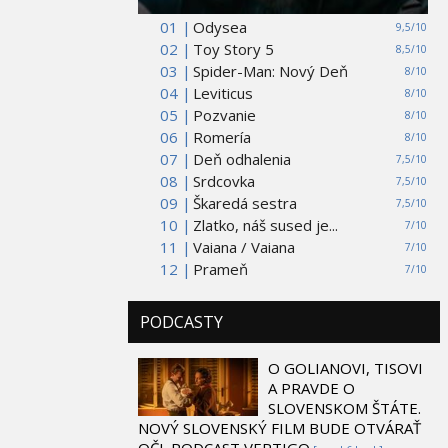
01 |
Odysea
9,5/10
02 |
Toy Story 5
8,5/10
03 |
Spider-Man: Nový Deň
8/10
04 |
Leviticus
8/10
05 |
Pozvanie
8/10
06 |
Romería
8/10
07 |
Deň odhalenia
7,5/10
08 |
Srdcovka
7,5/10
09 |
Škaredá sestra
7,5/10
10 |
Zlatko, náš sused je...
7/10
11 |
Vaiana / Vaiana
7/10
12 |
Prameň
7/10
PODCASTY
O GOLIANOVI, TISOVI
A PRAVDE O
SLOVENSKOM ŠTÁTE.
NOVÝ SLOVENSKÝ FILM BUDE OTVÁRAŤ
OČI. PODCAST VERTIGO