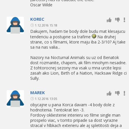
Oscar Wilde
KOREC
1.12.2016 15:18
Dakujem, hadam tie body dole budu mat klesajucu
tendenciu a postupne sa trafime
Na druhej
strane, co s filmami, ktore maju iba 2-3/10? Aj take
sa na nas valia...
Nazory na Nocturnal Animals su uz od Benatok
dost rozmanite, chapem, ak film mnohym nesadne.
Z tohtorocnej sezony ma vsak u mna urcite lepsi
zasah ako Lion, Birth of a Nation, Hacksaw Ridge ci
Sully.
MAREK
1.12.2016 13:05
obycajne u pana Korca davam -4 body dole z
hodnotenia. Tentokrat len -3.
Fordovy okliestenie interieru vo filme single man
prospelo viac, v tomto pripade sa dost vyrazne
stracal v hlbkach exterieru ale aj spletitosti deja a