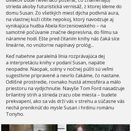
strieda akoby futuristická vernisáž, z ktorej ideme do
domu Susan. Zo všetkých miest dýcha podivná aura,
na vlastnej koži cítite nepokoj, ktorý navodzuje aj
vynikajúca hudba Abela Korzeniowského – na
samotné počúvanie značne depresívna, do filmu sa
náramne hodí. Ešte pred čítaním knihy nás čaká síce
lineárne, no vnútorne napínavý prológ...
Keď nabehne paralelná línia rozprávajúca dej
a interpretáciu knihy v podaní Susan, napätie
neopadne. Naopak, scény v nočnej púšti sú veľmi
sugestívne pripravené a nevrlo čakáme, čo nastane.
Odlišné prostredie, rovnako hustá atmosféra a málo
priestoru na vydýchnutie. Navyše Tom Ford nasadzuje
brilantný strih a strieda zrazu obe miesta – budete
prekvapení, ako sa vás drží vás v strehu a súčasne vás
nechá preniknúť do mysle Susan i hrdinu románu
Tonyho.