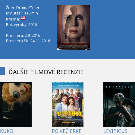
Žner: Dráma/Triler
Minutáž˝: 116 min
Krajina:
Rok výroby: 2016
Premiéra: 2.9. 2016
Premiéra SK: 24.11. 2016
ĎALŠIE FILMOVÉ RECENZIE
KUKO,
PO VEČIERKE
LEVITICUS