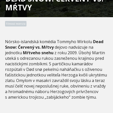
MŔTVY
Filmová recenzia
Nórsko-islandská komédia Tommyho Wirkolu
Dead
Snow: Červený vs. Mŕtvy
dejovo nadväzuje na
jednotku
Mŕtveho snehu
z roku 2009. Úbohý Martin
uteká s odrezanou rukou zasneženou krajinou pred
nacistickými zombíkmi. S partičkou kamarádov
rozpútali v Død snø pekelnú naháňačku s oživenou
fašistickou jednotkou veliteľa Herzoga kvôli ukrytému
zlatu. Omylom v masakri zavraždil svoju lásku a teraz
musí čeliť novej neposlušnej ruke, obvineniu z vraždy
a hromadnému náboru Herzogových prívržencov
s americkou trojicou „zabijáckeho“ zombie týmu.