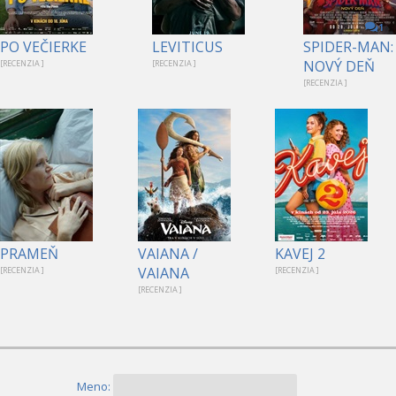
1
PO VEČIERKE
LEVITICUS
SPIDER-MAN:
NOVÝ DEŇ
[RECENZIA ]
[RECENZIA ]
[RECENZIA ]
PRAMEŇ
VAIANA /
KAVEJ 2
VAIANA
[RECENZIA ]
[RECENZIA ]
[RECENZIA ]
Meno: