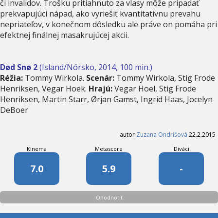
či invalidov. Trošku pritiahnuto za vlasy môže pripadať
prekvapujúci nápad, ako vyriešiť kvantitatívnu prevahu
nepriateľov, v konečnom dôsledku ale práve on pomáha pri
efektnej finálnej masakrujúcej akcii.
Død Snø 2
(Island/Nórsko, 2014, 100 min.)
Réžia:
Tommy Wirkola.
Scenár:
Tommy Wirkola, Stig Frode
Henriksen, Vegar Hoek.
Hrajú:
Vegar Hoel, Stig Frode
Henriksen, Martin Starr, Ørjan Gamst, Ingrid Haas, Jocelyn
DeBoer
autor
Zuzana Ondrišová
22.2.2015
Kinema
Metascore
Diváci
7.0
5.9
-
Ohodnotiť