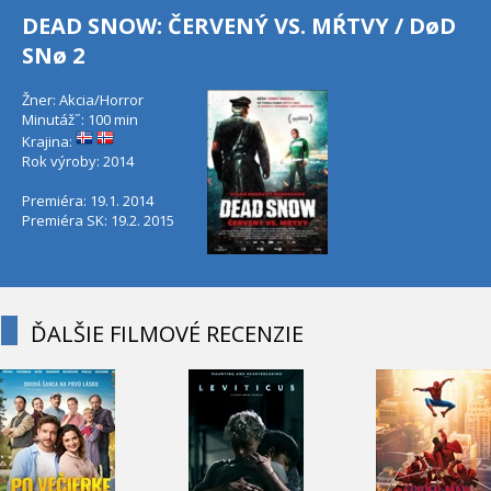
DEAD SNOW: ČERVENÝ VS. MŔTVY / DøD
SNø 2
Žner: Akcia/Horror
Minutáž˝: 100 min
Krajina:
Rok výroby: 2014
Premiéra: 19.1. 2014
Premiéra SK: 19.2. 2015
ĎALŠIE FILMOVÉ RECENZIE