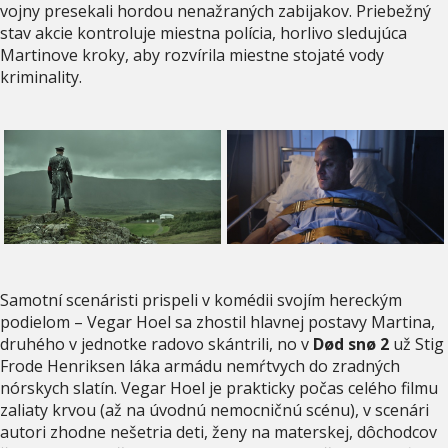
vojny presekali hordou nenažraných zabijakov. Priebežný
stav akcie kontroluje miestna polícia, horlivo sledujúca
Martinove kroky, aby rozvírila miestne stojaté vody
kriminality.
Samotní scenáristi prispeli v komédii svojím hereckým
podielom – Vegar Hoel sa zhostil hlavnej postavy Martina,
druhého v jednotke radovo skántrili, no v
Død snø 2
už Stig
Frode Henriksen láka armádu nemŕtvych do zradných
nórskych slatín. Vegar Hoel je prakticky počas celého filmu
zaliaty krvou (až na úvodnú nemocničnú scénu), v scenári
autori zhodne nešetria deti, ženy na materskej, dôchodcov