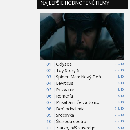
NAJLEPŠIE HODNOTENÉ FILMY
01 |
Odysea
9,5/10
02 |
Toy Story 5
8,5/10
03 |
Spider-Man: Nový Deň
8/10
04 |
Leviticus
8/10
05 |
Pozvanie
8/10
06 |
Romería
8/10
07 |
Prisahám, že za to n...
8/10
08 |
Deň odhalenia
7,5/10
09 |
Srdcovka
7,5/10
10 |
Škaredá sestra
7,5/10
11 |
Zlatko, náš sused je...
7/10