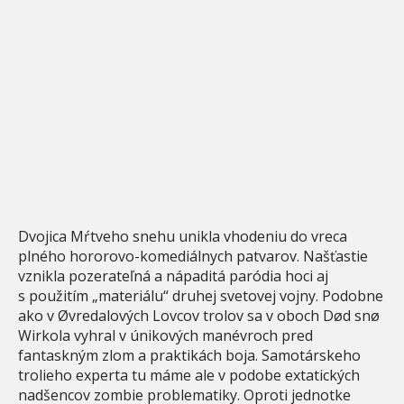
Dvojica Mŕtveho snehu unikla vhodeniu do vreca
plného hororovo-komediálnych patvarov. Našťastie
vznikla pozerateľná a nápaditá paródia hoci aj
s použitím „materiálu“ druhej svetovej vojny. Podobne
ako v Øvredalových Lovcov trolov sa v oboch Død snø
Wirkola vyhral v únikových manévroch pred
fantaskným zlom a praktikách boja. Samotárskeho
trolieho experta tu máme ale v podobe extatických
nadšencov zombie problematiky. Oproti jednotke