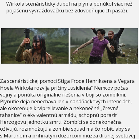
Wirkola scenáristicky dupol na plyn a ponúkol viac než
pojašenú vyvražďovačku bez zdôvodňujúcich pasáží.
Za scenáristickej pomoci Stiga Frode Henriksena a Vegara
Hoela Wirkola rozvíja príčiny „usídlenia“ Nemcov počas
vojny a ponúka originálne riešenia v boji so zombíkmi.
Plynutie deja nenecháva len v naháňačkových intenciách,
ale okoreňuje krviprelievanie a nekonečné „črevné
ťahanice“ o ekvivalentnú armádu, schopnú poraziť
Herzogovu jednotku smrti. Zombíci sa donekonečna
oživujú, rozmnožujú a zombie squad má čo robiť, aby sa
s Martinom a prihriatym dozorcom múzea druhej svetovej