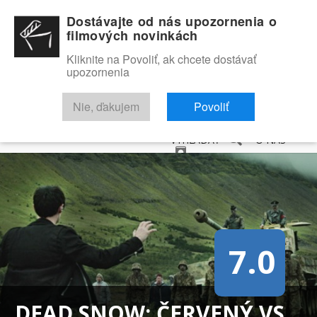
Dostávajte od nás upozornenia o
filmových novinkách
Kliknite na Povoliť, ak chcete dostávať
upozornenia
NOVINKY
RECENZIE
TRAILERY
FILMOVÁ DATABÁZA
Nie, ďakujem
Povoliť
VYHĽADAŤ
O NÁS
7.0
DEAD SNOW: ČERVENÝ VS.