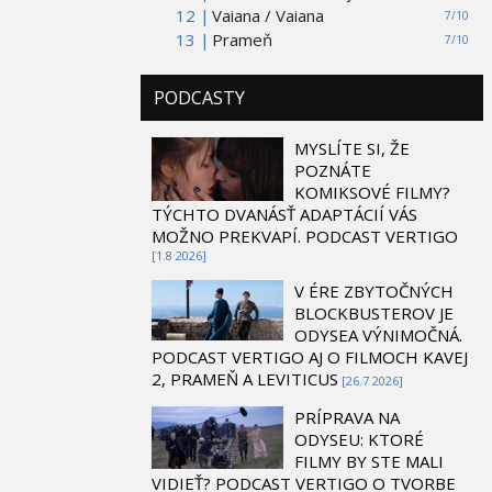
12 |
Vaiana / Vaiana
7/10
13 |
Prameň
7/10
PODCASTY
MYSLÍTE SI, ŽE
POZNÁTE
KOMIKSOVÉ FILMY?
TÝCHTO DVANÁSŤ ADAPTÁCIÍ VÁS
MOŽNO PREKVAPÍ. PODCAST VERTIGO
[1.8 2026]
V ÉRE ZBYTOČNÝCH
BLOCKBUSTEROV JE
ODYSEA VÝNIMOČNÁ.
PODCAST VERTIGO AJ O FILMOCH KAVEJ
2, PRAMEŇ A LEVITICUS
[26.7 2026]
PRÍPRAVA NA
ODYSEU: KTORÉ
FILMY BY STE MALI
VIDIEŤ? PODCAST VERTIGO O TVORBE