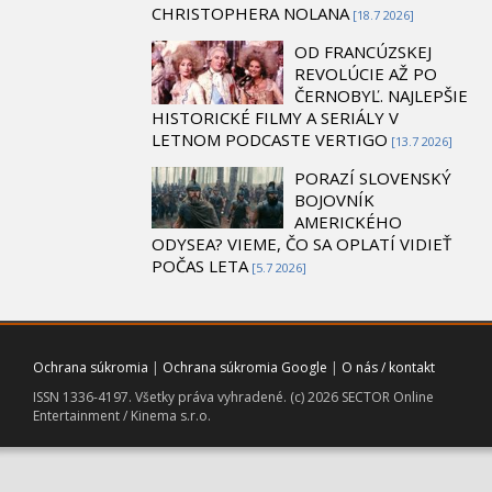
CHRISTOPHERA NOLANA
[18.7 2026]
OD FRANCÚZSKEJ
REVOLÚCIE AŽ PO
ČERNOBYĽ. NAJLEPŠIE
HISTORICKÉ FILMY A SERIÁLY V
LETNOM PODCASTE VERTIGO
[13.7 2026]
PORAZÍ SLOVENSKÝ
BOJOVNÍK
AMERICKÉHO
ODYSEA? VIEME, ČO SA OPLATÍ VIDIEŤ
POČAS LETA
[5.7 2026]
Ochrana súkromia
|
Ochrana súkromia Google
|
O nás / kontakt
ISSN 1336-4197. Všetky práva vyhradené. (c) 2026 SECTOR Online
Entertainment / Kinema s.r.o.