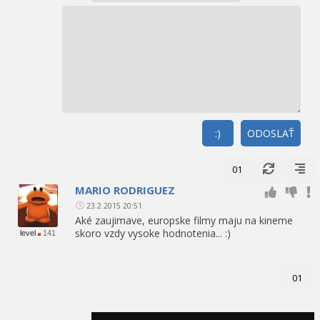
:)
ODOSLAŤ
01
MARIO RODRIGUEZ
23.2.2015 20:51
Aké zaujimave, europske filmy maju na kineme
skoro vzdy vysoke hodnotenia... :)
level
141
01