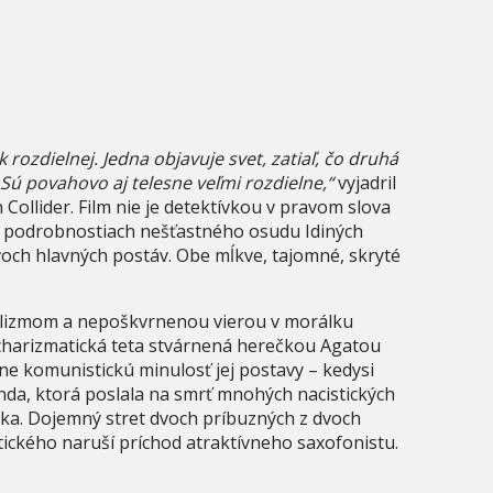
 rozdielnej. Jedna objavuje svet, zatiaľ, čo druhá
 Sú povahovo aj telesne veľmi rozdielne,“
vyjadril
 Collider. Film nie je detektívkou v pravom slova
po podrobnostiach nešťastného osudu Idiných
dvoch hlavných postáv. Obe mĺkve, tajomné, skryté
ealizmom a nepoškvrnenou vierou v morálku
 charizmatická teta stvárnená herečkou Agatou
ne komunistickú minulosť jej postavy – kedysi
a, ktorá poslala na smrť mnohých nacistických
čka. Dojemný stret dvoch príbuzných z dvoch
stického naruší príchod atraktívneho saxofonistu.