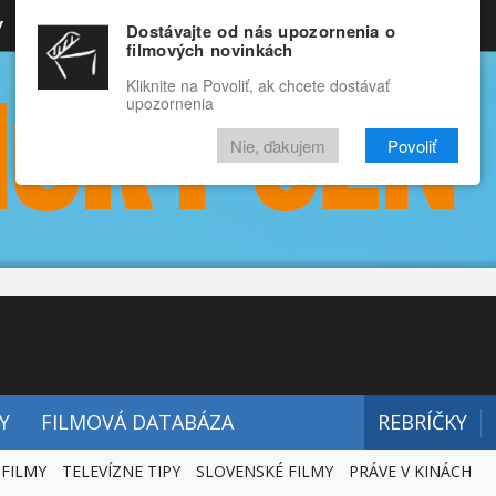
y
Rozprávky
Funny
Docu
Dostávajte od nás upozornenia o
filmových novinkách
RECENZIE
VIDEÁ
FILMY
Kliknite na Povoliť, ak chcete dostávať
upozornenia
Nie, ďakujem
Povoliť
Y
FILMOVÁ DATABÁZA
REBRÍČKY
 FILMY
TELEVÍZNE TIPY
SLOVENSKÉ FILMY
PRÁVE V KINÁCH