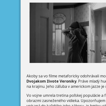
Akoby sa vo filme metaforicky odohrávali m
Dvojakom živote Veroniky
. Práve mladý h
na krajinu. Jeho záľuba v americkom jazze j
Vo vojne umrela tretina poľskej populácie a
obrazmi zasneženého vidieka. Upozorňujem vš
vpísaná do každého jeho záberu, je hmlou obk