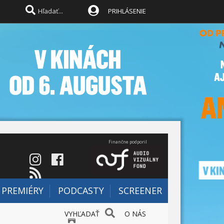
PRIHLÁSENIE
Finančne podporil
PREMIÉRY
PODCASTY
SCREENER
VYHĽADAŤ
O NÁS