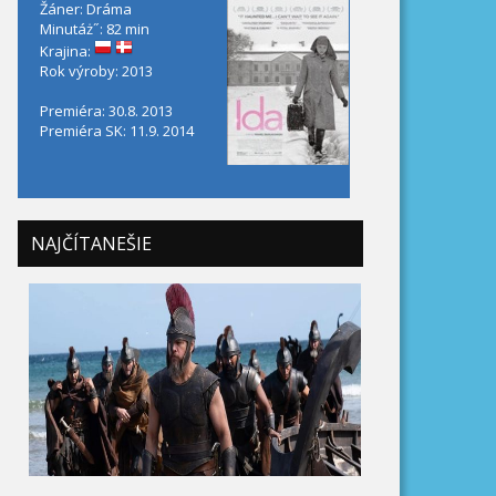
Žáner: Dráma
Minutáż˝: 82 min
Krajina:
Rok výroby: 2013
Premiéra: 30.8. 2013
Premiéra SK: 11.9. 2014
NAJČÍTANEŠIE