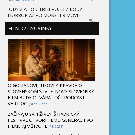
|
ODYSEA - OD TRILERU, CEZ BODY
HORROR AŽ PO MONSTER MOVIE
0
FILMOVÉ NOVINKY
O GOLIANOVI, TISOVI A PRAVDE O
SLOVENSKOM ŠTÁTE. NOVÝ SLOVENSKÝ
FILM BUDE OTVÁRAŤ OČI. PODCAST
VERTIGO
[pred 2 hod.]
ZAČÍNAJÚ SA 4 ŽIVLY. ŠTIAVNICKÝ
FESTIVAL OTVORÍ TÉMU GENERÁCIÍ VO
FILME AJ V ŽIVOTE
[7.8 2026]