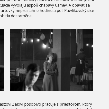
tuácie vyvolajú aspoň chápavý úsmev. A obávať sa
 artovky nepresiahne hodinu a pol. Pawlikovský síce
pohltia dostatočne.
szovi Zalovi pôsobivo pracuje s priestorom, ktorý