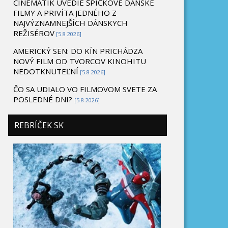
CINEMATIK UVEDIE ŠPIČKOVÉ DÁNSKE
FILMY A PRIVÍTA JEDNÉHO Z
NAJVÝZNAMNEJŠÍCH DÁNSKYCH
REŽISÉROV
[5.8 2026]
AMERICKÝ SEN: DO KÍN PRICHÁDZA
NOVÝ FILM OD TVORCOV KINOHITU
NEDOTKNUTEĽNÍ
[5.8 2026]
ČO SA UDIALO VO FILMOVOM SVETE ZA
POSLEDNÉ DNI?
[5.8 2026]
REBRÍČEK SK