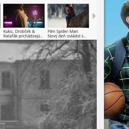
Kuko, Drobček &
Film Spider-Man:
Raťafák prichádzajú...
Nový deň ovládol s...