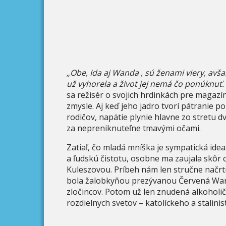
„Obe, Ida aj Wanda , sú ženami viery, avšak
už vyhorela a život jej nemá čo ponúknuť.
sa režisér o svojich hrdinkách pre magazín
zmysle. Aj keď jeho jadro tvorí pátranie 
rodičov, napätie plynie hlavne zo stretu 
za nepreniknuteľne tmavými očami.
Zatiaľ, čo mladá mníška je sympatická id
a ľudskú čistotu, osobne ma zaujala skôr
Kuleszovou. Príbeh nám len stručne načrt
bola žalobkyňou prezývanou Červená Wand
zločincov. Potom už len znudená alkoholi
rozdielnych svetov – katolíckeho a stalini