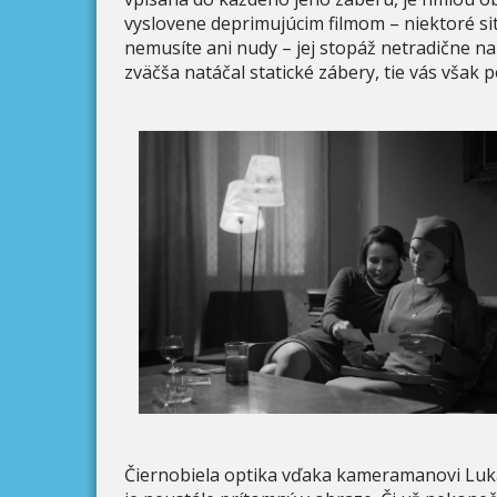
vyslovene deprimujúcim filmom – niektoré si
nemusíte ani nudy – jej stopáž netradične na
zväčša natáčal statické zábery, tie vás však 
Čiernobiela optika vďaka kameramanovi Luka