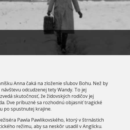
íšku Anna čaká na zloženie sľubov Bohu. Než by
i návštevu odcudzenej tety Wandy. To jej
vedá skutočnosť, že židovských rodičov jej
Ida. Dve príbuzné sa rozhodnú objasniť tragické
tu po spustnutej krajine.
ežiséra Pawla Pawlikovského, ktorý v štrnástich
ického režimu, aby sa neskôr usadil v Anglicku.