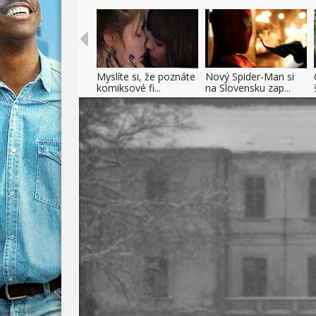
Myslíte si, že poznáte
Nový Spider-Man si
komiksové fi...
na Slovensku zap...