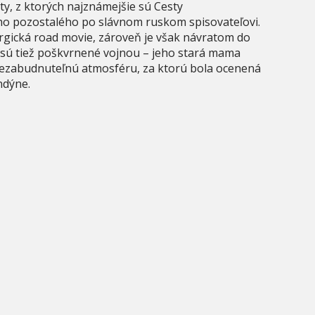
y, z ktorých najznámejšie sú Cesty
ho pozostalého po slávnom ruskom spisovateľovi.
rgická road movie, zároveň je však návratom do
 sú tiež poškvrnené vojnou – jeho stará mama
nezabudnuteľnú atmosféru, za ktorú bola ocenená
ndýne.