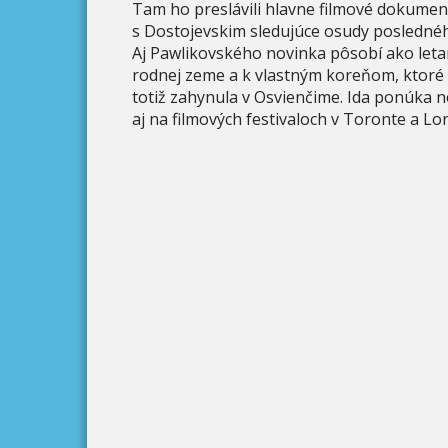
Tam ho preslávili hlavne filmové dokument
s Dostojevskim sledujúce osudy posledné
Aj Pawlikovského novinka pôsobí ako leta
rodnej zeme a k vlastným koreňom, ktoré
totiž zahynula v Osvienčime. Ida ponúka 
aj na filmových festivaloch v Toronte a Lo