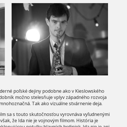
oderné poľské dejiny podobne ako v Kieslowského
udobník možno stelesňuje vplyv západného rozvoja
e mnohoznačná. Tak ako vizuálne stvárnenie deja.
 film sa s touto skutočnosťou vyrovnáva vyľudnenými
ak, že Ida nie je vojnovým filmom. História je
lopujúcou potulky hlavných hrdiniek. Ida nie je ani