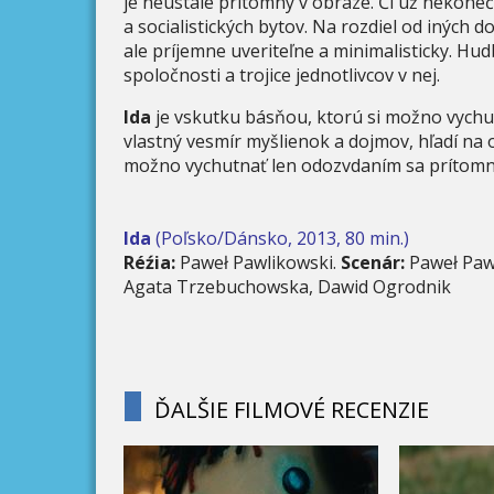
je neustále prítomný v obraze. Či už nekone
a socialistických bytov. Na rozdiel od iných
ale príjemne uveriteľne a minimalisticky. Hu
spoločnosti a trojice jednotlivcov v nej.
Ida
je vskutku básňou, ktorú si možno vychut
vlastný vesmír myšlienok a dojmov, hľadí na o
možno vychutnať len odozvdaním sa prítom
Ida
(Poľsko/Dánsko, 2013, 80 min.)
Réźia:
Paweł Pawlikowski.
Scenár:
Paweł Pawl
Agata Trzebuchowska, Dawid Ogrodnik
ĎALŠIE FILMOVÉ RECENZIE