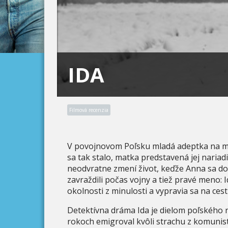
IDA
Filmová recenzia
V povojnovom Poľsku mladá adeptka na mn
sa tak stalo, matka predstavená jej nariad
neodvratne zmení život, keďže Anna sa doz
zavraždili počas vojny a tiež pravé meno: 
okolnosti z minulosti a vypravia sa na ces
Detektívna dráma Ida je dielom poľského r
rokoch emigroval kvôli strachu z komunist