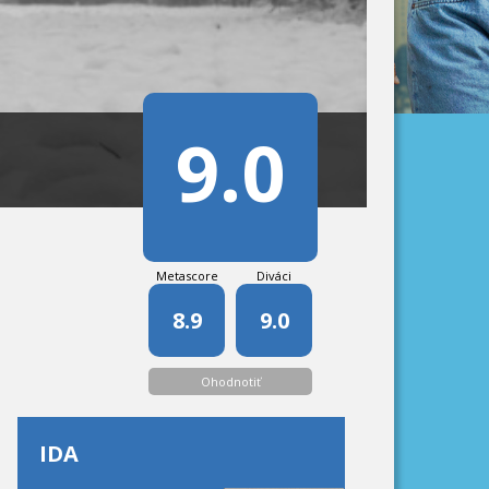
9.0
Metascore
Diváci
8.9
9.0
Ohodnotiť
IDA