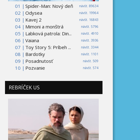
01 |
Spider-Man: Nový deň
návšt. 89634
02 |
Odysea
návšt. 19964
03 |
Kavej 2
návšt. 16843
04 |
Mimoni a monštrá
návšt. 5796
05 |
Labková patrola: Din...
návšt. 4910
06 |
Vaiana
návšt. 3936
07 |
Toy Story 5: Príbeh ...
návšt. 3344
08 |
Bardotky
návšt. 1101
09 |
Posadnutosť
návšt. 509
10 |
Pozvanie
návšt. 574
REBRÍČEK US