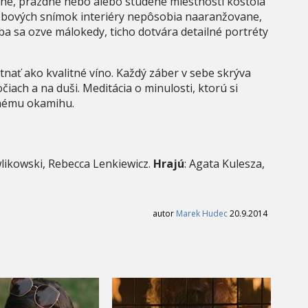
čné, prázdne nebo alebo studené miestnosti kostola
 dobových snímok interiéry nepôsobia naaranžovane,
dba sa ozve málokedy, ticho dotvára detailné portréty
nať ako kvalitné víno. Každý záber v sebe skrýva
čiach a na duši. Meditácia o minulosti, ktorú si
nému okamihu.
ikowski, Rebecca Lenkiewicz.
Hrajú
: Agata Kulesza,
autor
Marek Hudec
20.9.2014