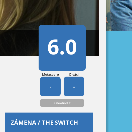
6.0
Metascore
Diváci
-
-
Ohodnotiť
ZÁMENA / THE SWITCH