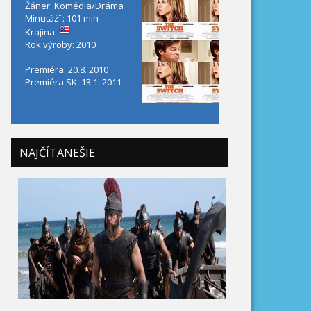
Žáner: Komédia/Dráma
Minutáż˝: 101 min
Krajina:
Rok výroby: 2010
Premiéra: 20.8. 2010
Premiéra SK: 13.1. 2011
NAJČÍTANEŠIE