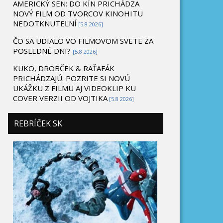
AMERICKÝ SEN: DO KÍN PRICHÁDZA
NOVÝ FILM OD TVORCOV KINOHITU
NEDOTKNUTEĽNÍ
[5.8 2026]
ČO SA UDIALO VO FILMOVOM SVETE ZA
POSLEDNÉ DNI?
[5.8 2026]
KUKO, DROBČEK & RAŤAFÁK
PRICHÁDZAJÚ. POZRITE SI NOVÚ
UKÁŽKU Z FILMU AJ VIDEOKLIP KU
COVER VERZII OD VOJTIKA
[5.8 2026]
REBRÍČEK SK