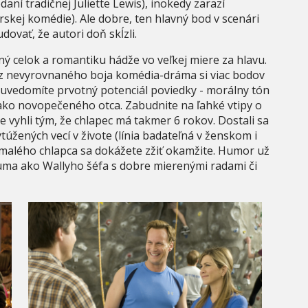
ní tradičnej Juliette Lewis), inokedy zarazí
kej komédie). Ale dobre, ten hlavný bod v scenári
ovať, že autori doň skĺzli.
ý celok a romantiku hádže vo veľkej miere za hlavu.
í, z nevyrovnaného boja komédia-dráma si viac bodov
i uvedomíte prvotný potenciál poviedky - morálny tón
ako novopečeného otca. Zabudnite na ľahké vtipy o
e vyhli tým, že chlapec má takmer 6 rokov. Dostali sa
úžených vecí v živote (línia badateľná v ženskom i
alého chlapca sa dokážete zžiť okamžite. Humor už
bluma ako Wallyho šéfa s dobre mierenými radami či