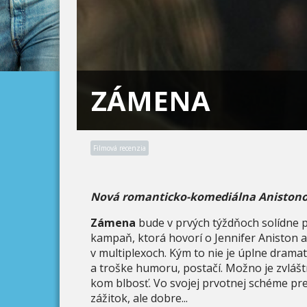
ZÁMENA
Filmová recenzia
Nová romanticko-komediálna Anistonov
Zámena
bude v prvých týždňoch solídne p
kampaň, ktorá hovorí o Jennifer Aniston 
v multiplexoch. Kým to nie je úplne dramat
a troške humoru, postačí. Možno je zvlášt
kom blbosť. Vo svojej prvotnej schéme prez
zážitok, ale dobre...