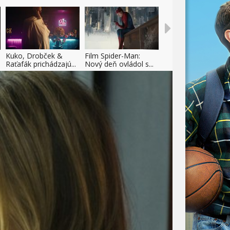
Kuko, Drobček &
Film Spider-Man:
Raťafák prichádzajú...
Nový deň ovládol s...