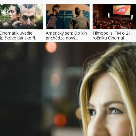
Cinematik uvedie
Americký sen: Do kín
Filmopolis_FM o 21.
špičkové dánske fi...
prichádza nový...
ročníku Cinemat...