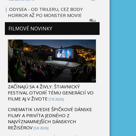
|
ODYSEA - OD TRILERU, CEZ BODY
HORROR AŽ PO MONSTER MOVIE
0
FILMOVÉ NOVINKY
ZAČÍNAJÚ SA 4 ŽIVLY. ŠTIAVNICKÝ
FESTIVAL OTVORÍ TÉMU GENERÁCIÍ VO
FILME AJ V ŽIVOTE
[7.8 2026]
CINEMATIK UVEDIE ŠPIČKOVÉ DÁNSKE
FILMY A PRIVÍTA JEDNÉHO Z
NAJVÝZNAMNEJŠÍCH DÁNSKYCH
REŽISÉROV
[5.8 2026]