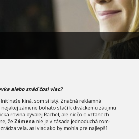
ka alebo snáď čosi viac?
lniť naše kiná, som si istý. Značná reklamná
a nejakej zámene bohato stačí k diváckemu záujmu
ická rovina bývalej Rachel, ale niečo o vzťahoch
ne, že
Zámena
nie je v zásade jednoduchá rom-
rádza veľa, asi viac ako by mohla pre najlepší