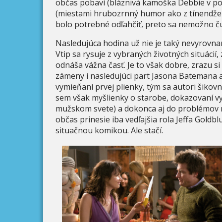
občas pobaví (bláznivá kamoška Debbie v poda
(miestami hrubozrnný humor ako z tínendžers
bolo potrebné odľahčiť, preto sa nemožno čud
Nasledujúca hodina už nie je taký nevyrovnan
Vtip sa rysuje z vybraných životných situáci
odnáša vážna časť. Je to však dobre, zrazu s
zámeny i nasledujúci part Jasona Batemana 
vymieňaní prvej plienky, tým sa autori šikovn
sem však myšlienky o starobe, dokazovaní vyt
mužskom svete) a dokonca aj do problémov m
občas prinesie iba vedľajšia rola Jeffa Gold
situačnou komikou. Ale stačí.