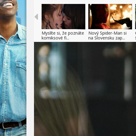
Myslíte si, že poznáte
Nový Spider-Man si
komiksové fi...
na Slovensku zap...