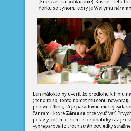
(krásavec na pohľadanie). Kassie otehotni
Yorku so synom, ktorý je Wallymu náram
Len málokto by uveril, že predlohu k filmu nap
(nebojte sa, tento námet mu cenu nevyhral).
polovicu filmu, tá je paradoxne menej vydar
žánrami, ktoré
Zámena
chce využívať. Prvýc
pokusy, nič-moc humor, dramatický ráz je eš
vypreparovali z troch strán poviedky strašne