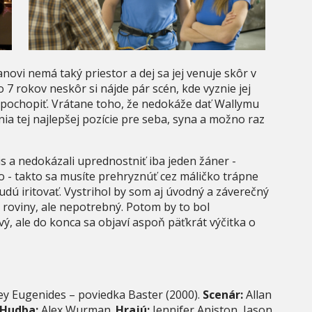
novi nemá taký priestor a dej sa jej venuje skôr v
7 rokov neskôr si nájde pár scén, kde vyznie jej
 pochopiť. Vrátane toho, že nedokáže dať Wallymu
dania tej najlepšej pozície pre seba, syna a možno raz
s a nedokázali uprednostniť iba jeden žáner -
o - takto sa musíte prehryznúť cez máličko trápne
udú iritovať. Vystrihol by som aj úvodný a záverečný
 roviny, ale nepotrebný. Potom by to bol
vý, ale do konca sa objaví aspoň päťkrát výčitka o
ey Eugenides – poviedka Baster (2000).
Scenár:
Allan
Hudba:
Alex Wurman.
Hrajú:
Jennifer Aniston, Jason