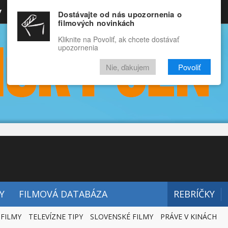
y
Rozprávky
Funny
Docu
Dostávajte od nás upozornenia o
filmových novinkách
RECENZIE
VIDEÁ
FILMY
Kliknite na Povoliť, ak chcete dostávať
upozornenia
Nie, ďakujem
Povoliť
Y
FILMOVÁ DATABÁZA
REBRÍČKY
 FILMY
TELEVÍZNE TIPY
SLOVENSKÉ FILMY
PRÁVE V KINÁCH