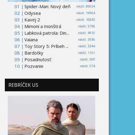
01 |
Spider-Man: Nový deň
návšt. 89634
02 |
Odysea
návšt. 19964
03 |
Kavej 2
návšt. 16843
04 |
Mimoni a monštrá
návšt. 5796
05 |
Labková patrola: Din...
návšt. 4910
06 |
Vaiana
návšt. 3936
07 |
Toy Story 5: Príbeh ...
návšt. 3344
08 |
Bardotky
návšt. 1101
09 |
Posadnutosť
návšt. 509
10 |
Pozvanie
návšt. 574
REBRÍČEK US