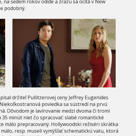
e, na sedem rokov odíde a zrazu sa ocitá v New
ne podobný.
ísal držiteľ Pullitzerovej ceny Jeffrey Eugenides
 Niekoľkostranová poviedka sa sústredí na prvú
ená. Dôvodom je lavírovanie medzi dvoma či tromi
h 35 minút niet čo spracovať: slabé romantické
te málo prepracovaný. Hollywoodski režiséri skrátka
 málo, resp. museli vymýšľať schematickú vatu, ktorá