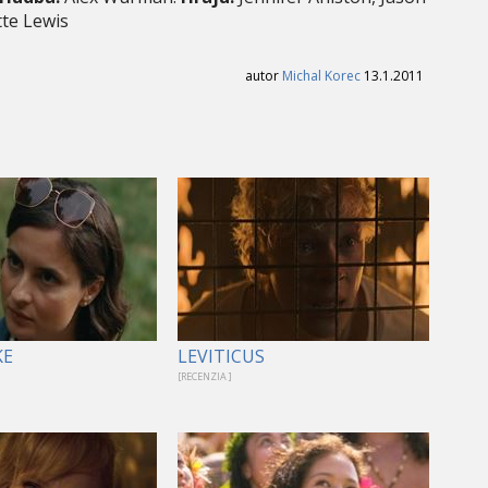
tte Lewis
autor
Michal Korec
13.1.2011
KE
LEVITICUS
[RECENZIA ]