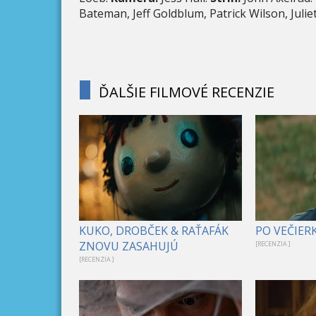
Bateman, Jeff Goldblum, Patrick Wilson, Julie
ĎALŠIE FILMOVÉ RECENZIE
KUKO, DROBČEK & RAŤAFÁK
PO VEČIER
ZNOVU ZASAHUJÚ
[RECENZIA ]
[RECENZIA ]