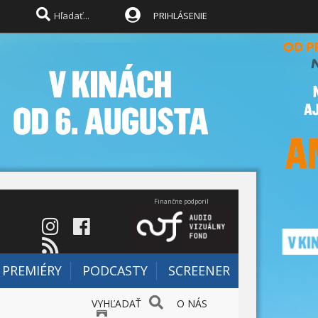
PRIHLÁSENIE
Finančne podporil
PREMIÉRY
PODCASTY
SCREENER
VYHĽADAŤ
O NÁS