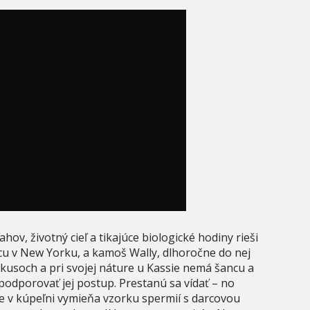
ov, životný cieľ a tikajúce biologické hodiny rieši
 v New Yorku, a kamoš Wally, dlhoročne do nej
pokusoch a pri svojej náture u Kassie nemá šancu a
podporovať jej postup. Prestanú sa vídať – no
de v kúpeľni vymieňa vzorku spermií s darcovou