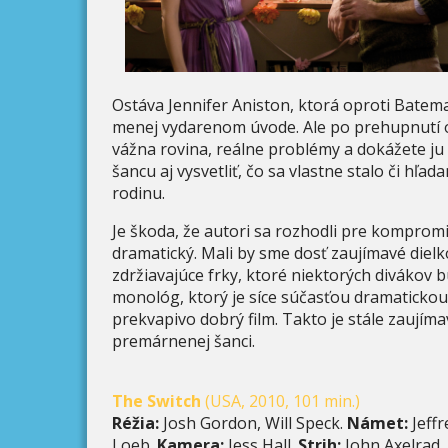
Ostáva Jennifer Aniston, ktorá oproti Batema
menej vydarenom úvode. Ale po prehupnutí o 
vážna rovina, reálne problémy a dokážete ju
šancu aj vysvetliť, čo sa vlastne stalo či hľa
rodinu.
Je škoda, že autori sa rozhodli pre kompromi
dramatický. Mali by sme dosť zaujímavé dielk
zdržiavajúce frky, ktoré niektorých divákov b
monológ, ktorý je síce súčasťou dramatickou
prekvapivo dobrý film. Takto je stále zaujíma
premárnenej šanci.
The Switch
(USA, 2010, 101 min.)
Réžia:
Josh Gordon, Will Speck.
Námet:
Jeffr
Loeb.
Kamera:
Jess Hall.
Strih:
John Axelrad.