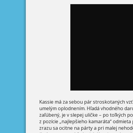
Kassie má za sebou pár stroskotaných vzťah
umelým oplodnením. Hľadá vhodného darcu
zaľúbený, je v slepej uličke – po toľkých 
z pozície „najlepšieho kamaráta“ odmieta 
zrazu sa ocitne na párty a pri malej neho