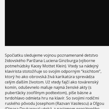
Spočiatku sledujeme vojnou poznamenané detstvo
židovského Parížana Luciena Ginzburga (výborne
potmehúdsky Kacey Mottet Klein). Vtedy sa nádejný
klavirista stotožňuje so svojím odporným “ksichtom”,
ktorý ho ako obrovská živá karikatúra sprevádza
celým ďalším životom. Už vtedy fajčí ako továrenský
komín, oduševnelo maľuje najmä ženské akty (s
puberťácky zoofílnym podtextom), píše básne a
tvrdohlavo odmieta hru na klavír. So svojimi rodičmi
ruského pôvodu Josephom (Razvan Vasilescu) a Oľgou
(Dinara Drukarova) uteká z nacizmom presýteného