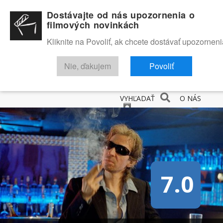
Dostávajte od nás upozornenia o
filmových novinkách
Kliknite na Povoliť, ak chcete dostávať upozorneni
Nie, ďakujem
Povoliť
NOVINKY
RECENZIE
TRAILERY
FILMOVÁ DATABÁZA
VYHĽADAŤ
O NÁS
7.0