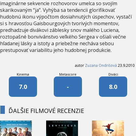
imaginárne sekvencie rozhovorov umelca so svojím
skarikovaným “ja”. Vyhýba sa tendencii glorifikovať
hudobnú ikonu výpočtom dosiahnutých úspechov, vystačí
si s hravosťou Gaisbourgových tvorivých momentov,
predhadzuje divákovi záblesky snov malého Luciena,
roztopašné bonvivánstvo veľkého Sergea v ošiali večne
hľadanej lásky a istoty a priebežne necháva sebou
prestupovať variabilitu jeho hudobnej produkcie.
autor
Zuzana Ondrišová
23.9.2010
Kinema
Metascore
Diváci
7.0
-
8.0
ĎALŠIE FILMOVÉ RECENZIE