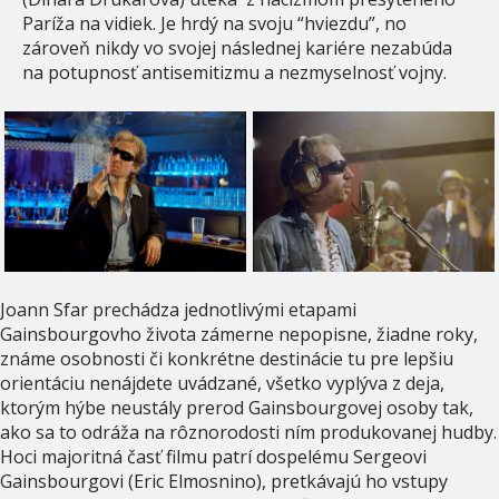
Paríža na vidiek. Je hrdý na svoju “hviezdu”, no
zároveň nikdy vo svojej následnej kariére nezabúda
na potupnosť antisemitizmu a nezmyselnosť vojny.
Joann Sfar prechádza jednotlivými etapami
Gainsbourgovho života zámerne nepopisne, žiadne roky,
známe osobnosti či konkrétne destinácie tu pre lepšiu
orientáciu nenájdete uvádzané, všetko vyplýva z deja,
ktorým hýbe neustály prerod Gainsbourgovej osoby tak,
ako sa to odráža na rôznorodosti ním produkovanej hudby.
Hoci majoritná časť filmu patrí dospelému Sergeovi
Gainsbourgovi (Eric Elmosnino), pretkávajú ho vstupy