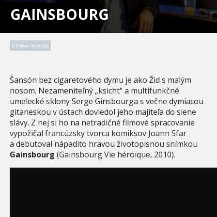
GAINSBOURG
Filmová recenzia
Šansón bez cigaretového dymu je ako Žid s malým
nosom. Nezameniteľný „ksicht“ a multifunkčné
umelecké sklony Serge Ginsbourga s večne dymiacou
gitaneskou v ústach doviedol jeho majiteľa do siene
slávy. Z nej si ho na netradičné filmové spracovanie
vypožičal francúzsky tvorca komiksov Joann Sfar
a debutoval nápadito hravou životopisnou snímkou
Gainsbourg
(Gainsbourg Vie héroïque, 2010).