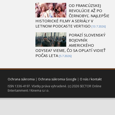
OD FRANCÚZSKEJ
REVOLÚCIE AŽ PO
ČERNOBYĽ. NAJLEPŠIE
HISTORICKÉ FILMY A SERIÁLY V
LETNOM PODCASTE VERTIGO
[13.7 2026]
PORAZÍ SLOVENSKÝ
BOJOVNÍK
AMERICKÉHO
ODYSEA? VIEME, ČO SA OPLATÍ VIDIEŤ
POČAS LETA
[5.7 2026]
Ochrana súkromia
|
Ochrana súkromia Google
|
O nás / kontakt
ISSN 1336-4197. Všetky práva vyhradené. (c) 2026 SECTOR Online
Entertainment / Kinema s.r.o.