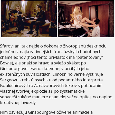
Sfarovi ani tak nejde o dokonalo životopisnú deskripciu
jedného z najkreatívnejších francúzskych hudobných
chameleónov (hoci tento prívlastok má “patentovaný”
Bowie), ale snaží sa hravo a sviežo skákať po
Ginsbourgovej esencii kotvenej v určitých jeho
existenčných súvislostiach. Elmosnino verne vystihuje
Sergeovu krehkú psychiku od pedantného interpreta
Bouldeairových a Aznavourových textov s potláčaním
vlastnej tvorivej explózie až po systematické
sebadeštrukčné maniere osamelej večne opitej, no naplno
kreatívnej hviezdy.
Film osviežujú Ginsbourgove oživené animácie a