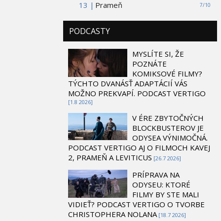
13 |
Prameň
7/10
PODCASTY
MYSLÍTE SI, ŽE
POZNÁTE
KOMIKSOVÉ FILMY?
TÝCHTO DVANÁSŤ ADAPTÁCIÍ VÁS
MOŽNO PREKVAPÍ. PODCAST VERTIGO
[1.8 2026]
V ÉRE ZBYTOČNÝCH
BLOCKBUSTEROV JE
ODYSEA VÝNIMOČNÁ.
PODCAST VERTIGO AJ O FILMOCH KAVEJ
2, PRAMEŇ A LEVITICUS
[26.7 2026]
PRÍPRAVA NA
ODYSEU: KTORÉ
FILMY BY STE MALI
VIDIEŤ? PODCAST VERTIGO O TVORBE
CHRISTOPHERA NOLANA
[18.7 2026]