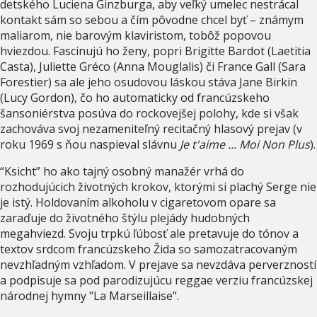
detského Luciena Ginzburga, aby veľký umelec nestrácal
kontakt sám so sebou a čím pôvodne chcel byť – známym
maliarom, nie barovým klaviristom, tobôž popovou
hviezdou. Fascinujú ho ženy, popri Brigitte Bardot (Laetitia
Casta), Juliette Gréco (Anna Mouglalis) či France Gall (Sara
Forestier) sa ale jeho osudovou láskou stáva Jane Birkin
(Lucy Gordon), čo ho automaticky od francúzskeho
šansoniérstva posúva do rockovejšej polohy, kde si však
zachováva svoj nezameniteľný recitačný hlasový prejav (v
roku 1969 s ňou naspieval slávnu
Je t'aime ... Moi Non Plus
).
“Ksicht” ho ako tajný osobný manažér vrhá do
rozhodujúcich životných krokov, ktorými si plachý Serge nie
je istý. Holdovaním alkoholu v cigaretovom opare sa
zaraďuje do životného štýlu plejády hudobných
megahviezd. Svoju trpkú ľúbosť ale pretavuje do tónov a
textov srdcom francúzskeho Žida so samozatracovaným
nevzhľadným vzhľadom. V prejave sa nevzdáva perverzností
a podpisuje sa pod parodizujúcu reggae verziu francúzskej
národnej hymny "La Marseillaise".