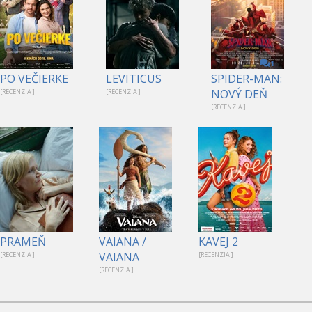
1
PO VEČIERKE
LEVITICUS
SPIDER-MAN:
NOVÝ DEŇ
[RECENZIA ]
[RECENZIA ]
[RECENZIA ]
PRAMEŇ
VAIANA /
KAVEJ 2
VAIANA
[RECENZIA ]
[RECENZIA ]
[RECENZIA ]