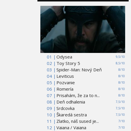
01 |
Odysea
9,5/10
02 |
Toy Story 5
8,5/10
03 |
Spider-Man: Nový Deň
8/10
04 |
Leviticus
8/10
05 |
Pozvanie
8/10
06 |
Romería
8/10
07 |
Prisahám, že za to n...
8/10
08 |
Deň odhalenia
7,5/10
09 |
Srdcovka
7,5/10
10 |
Škaredá sestra
7,5/10
11 |
Zlatko, náš sused je...
7/10
12 |
Vaiana / Vaiana
7/10