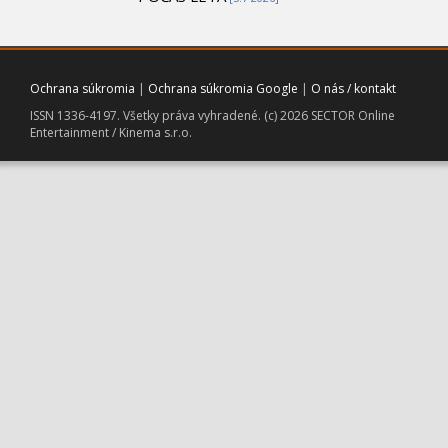
Ochrana súkromia
|
Ochrana súkromia Google
|
O nás / kontakt
ISSN 1336-4197. Všetky práva vyhradené. (c) 2026 SECTOR Online
Entertainment / Kinema s.r.o.