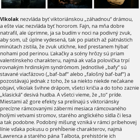
Vlkolak
nezvláda byť viktoriánskou „záhadnou“ drámou,
a ešte viac nezvláda byť hororom. Fajn, na mňa dobre
natrafil, ale úprimne, ja sa budím v noci na podivný zvuk,
aby som, už úplne vydesená, tak po piatich až pätnástich
minútach zistila, že zvuk utíchne, keď prestanem hýbať
nohami pod perinou. Ľakačky a scény hrôzy sú priam
valentínskeho charakteru, najmä ak vaša polovička trpí
rovnakým hrdinským syndrómom. Jednotlivé „bafy“ sú
stavané viacfázovo („baf-baf“ alebo „falošný baf-baf“) a
pozostávajú jednak z toho, že sa niekto niekde nečakane
objaví, vlkolak švihne drápom, všetci kričia a do toho zaznie
„klasická“ desivá hudba. A všetci vieme, že „to“ príde.
Miestami až gore efekty sa prelínajú s viktoriánsky
precízne rámcovanými zábermi mesiaca rámcovaného
holými vetvami stromov, starého anglického sídla či lesa
a tak podobne. Podobný mišung vzniká v rámci príbehovej
línie vďaka pokusu o prehĺbenie charakterov, najmä
Lawrenca a starého pána Talbota, prehistórie ich