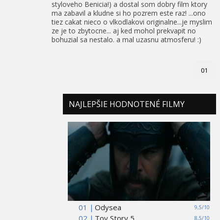
styloveho Benicia!) a dostal som dobry film ktory
ma zabavil a kludne si ho pozrem este raz! ...ono
tiez cakat nieco o vlkodlakovi originalne...je myslim
ze je to zbytocne... aj ked mohol prekvapit no
bohuzial sa nestalo. a mal uzasnu atmosferu! :)
01
NAJLEPŠIE HODNOTENÉ FILMY
01 |
Odysea
9,5/10
02 |
Toy Story 5
8,5/10