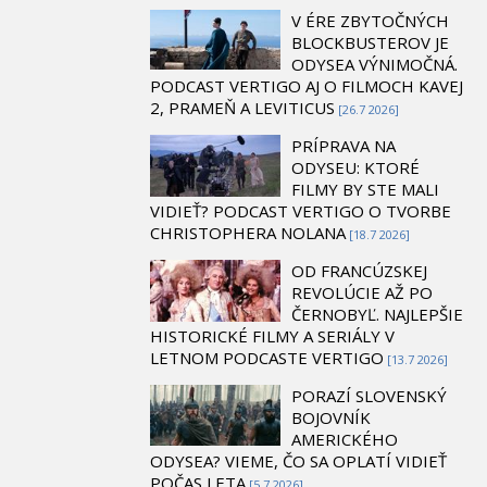
V ÉRE ZBYTOČNÝCH
BLOCKBUSTEROV JE
ODYSEA VÝNIMOČNÁ.
PODCAST VERTIGO AJ O FILMOCH KAVEJ
2, PRAMEŇ A LEVITICUS
[26.7 2026]
PRÍPRAVA NA
ODYSEU: KTORÉ
FILMY BY STE MALI
VIDIEŤ? PODCAST VERTIGO O TVORBE
CHRISTOPHERA NOLANA
[18.7 2026]
OD FRANCÚZSKEJ
REVOLÚCIE AŽ PO
ČERNOBYĽ. NAJLEPŠIE
HISTORICKÉ FILMY A SERIÁLY V
LETNOM PODCASTE VERTIGO
[13.7 2026]
PORAZÍ SLOVENSKÝ
BOJOVNÍK
AMERICKÉHO
ODYSEA? VIEME, ČO SA OPLATÍ VIDIEŤ
POČAS LETA
[5.7 2026]