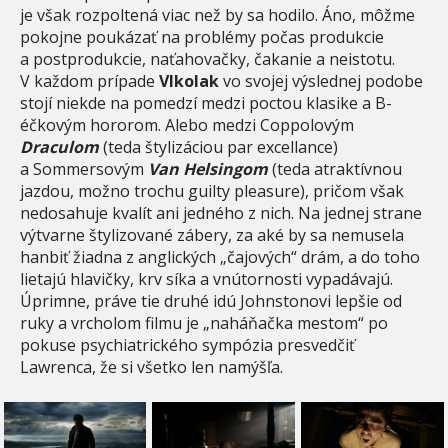
je však rozpoltená viac než by sa hodilo. Áno, môžme
pokojne poukázať na problémy počas produkcie
a postprodukcie, naťahovačky, čakanie a neistotu.
V každom prípade
Vlkolak
vo svojej výslednej podobe
stojí niekde na pomedzí medzi poctou klasike a B-
éčkovým hororom. Alebo medzi Coppolovým
Draculom
(teda štylizáciou par excellance)
a Sommersovým
Van Helsingom
(teda atraktívnou
jazdou, možno trochu guilty pleasure), pričom však
nedosahuje kvalít ani jedného z nich. Na jednej strane
výtvarne štylizované zábery, za aké by sa nemusela
hanbiť žiadna z anglických „čajových“ drám, a do toho
lietajú hlavičky, krv síka a vnútornosti vypadávajú.
Úprimne, práve tie druhé idú Johnstonovi lepšie od
ruky a vrcholom filmu je „naháňačka mestom“ po
pokuse psychiatrického sympózia presvedčiť
Lawrenca, že si všetko len namýšľa.