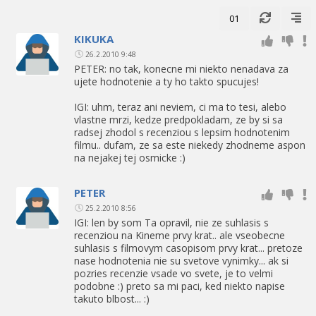
01
KIKUKA
26.2.2010 9:48
PETER: no tak, konecne mi niekto nenadava za
ujete hodnotenie a ty ho takto spucujes!
IGI: uhm, teraz ani neviem, ci ma to tesi, alebo
vlastne mrzi, kedze predpokladam, ze by si sa
radsej zhodol s recenziou s lepsim hodnotenim
filmu.. dufam, ze sa este niekedy zhodneme aspon
na nejakej tej osmicke :)
PETER
25.2.2010 8:56
IGI: len by som Ta opravil, nie ze suhlasis s
recenziou na Kineme prvy krat.. ale vseobecne
suhlasis s filmovym casopisom prvy krat... pretoze
nase hodnotenia nie su svetove vynimky... ak si
pozries recenzie vsade vo svete, je to velmi
podobne :) preto sa mi paci, ked niekto napise
takuto blbost... :)