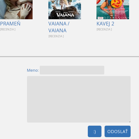
PRAMEŇ
VAIANA /
KAVEJ 2
VAIANA
[RECENZIA ]
[RECENZIA ]
[RECENZIA ]
Meno:
:)
ODOSLAŤ