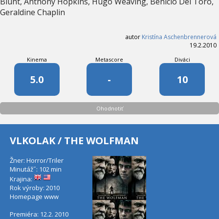
Blunt, Anthony Hopkins, Hugo Weaving, Benicio Del Toro,
Geraldine Chaplin
autor
Kristína Aschenbrennerová
19.2.2010
Kinema
Metascore
Diváci
5.0
-
10
Ohodnotiť
VLKOLAK / THE WOLFMAN
Žner: Horror/Triler
Minutáž˝: 102 min
Krajina:
Rok výroby: 2010
Homepage
www
Premiéra: 12.2. 2010