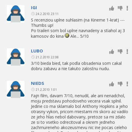
IGI
24.2.2010 23:11
S recenziou uplne suhlasim (na Kineme 1-krat) ---
Thumbs up!
Po traileri som bol uplne navnadeny a stiahol aj 3
kamosov do kina
Ale... 5/10
LUBO
21.2.2010 22:08
3/10 bieda bied, tak podla obsadenia som cakal
dobru zabavu a nie takuto zalostnu nudu.
NIEDS
21.2.2010 1:01
Fajn film, davam 7/10, nenudil, ale ani nenadchol,
moju predstavu pohodoveho vecera vsak splnil.
Jedine co ma sklamalo bol Anthony Hopkins a jeho
otrasny vykon, pricom miestami mi skoro az vadilo
ze jeho hlas nebol dabovany, pretoze sa mi zdalo
ze si to vsetko odrecitoval a okrem jedneho
zachmureneho akozeusmevu nic ine pocas celeho