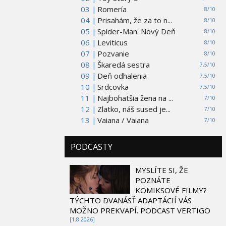
03 |
Romería
8/10
04 |
Prisahám, že za to n...
8/10
05 |
Spider-Man: Nový Deň
8/10
06 |
Leviticus
8/10
07 |
Pozvanie
8/10
08 |
Škaredá sestra
7,5/10
09 |
Deň odhalenia
7,5/10
10 |
Srdcovka
7,5/10
11 |
Najbohatšia žena na ...
7/10
12 |
Zlatko, náš sused je...
7/10
13 |
Vaiana / Vaiana
7/10
PODCASTY
MYSLÍTE SI, ŽE
POZNÁTE
KOMIKSOVÉ FILMY?
TÝCHTO DVANÁSŤ ADAPTÁCIÍ VÁS
MOŽNO PREKVAPÍ. PODCAST VERTIGO
[1.8 2026]