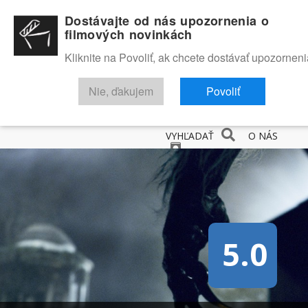
Dostávajte od nás upozornenia o
filmových novinkách
Kliknite na Povoliť, ak chcete dostávať upozorneni
Nie, ďakujem
Povoliť
NOVINKY
RECENZIE
TRAILERY
FILMOVÁ DATABÁZA
VYHĽADAŤ
O NÁS
5.0