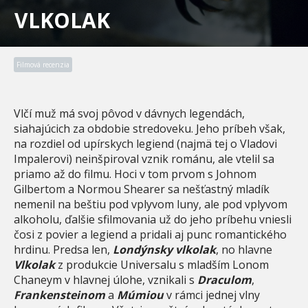
VLKOLAK
Filmová recenzia
Vlčí muž má svoj pôvod v dávnych legendách,
siahajúcich za obdobie stredoveku. Jeho príbeh však,
na rozdiel od upírskych legiend (najmä tej o Vladovi
Impalerovi) neinšpiroval vznik románu, ale vtelil sa
priamo až do filmu. Hoci v tom prvom s Johnom
Gilbertom a Normou Shearer sa nešťastný mladík
nemenil na beštiu pod vplyvom luny, ale pod vplyvom
alkoholu, ďalšie sfilmovania už do jeho príbehu vniesli
čosi z povier a legiend a pridali aj punc romantického
hrdinu. Predsa len,
Londýnsky vlkolak
, no hlavne
Vlkolak
z produkcie Universalu s mladším Lonom
Chaneym v hlavnej úlohe, vznikali s
Draculom
,
Frankensteinom
a
Múmiou
v rámci jednej vlny