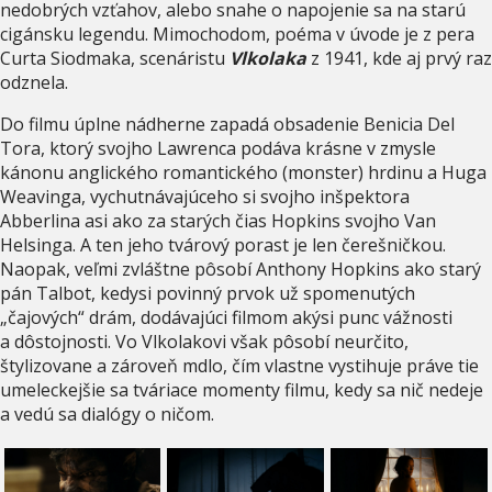
nedobrých vzťahov, alebo snahe o napojenie sa na starú
cigánsku legendu. Mimochodom, poéma v úvode je z pera
Curta Siodmaka, scenáristu
Vlkolaka
z 1941, kde aj prvý raz
odznela.
Do filmu úplne nádherne zapadá obsadenie Benicia Del
Tora, ktorý svojho Lawrenca podáva krásne v zmysle
kánonu anglického romantického (monster) hrdinu a Huga
Weavinga, vychutnávajúceho si svojho inšpektora
Abberlina asi ako za starých čias Hopkins svojho Van
Helsinga. A ten jeho tvárový porast je len čerešničkou.
Naopak, veľmi zvláštne pôsobí Anthony Hopkins ako starý
pán Talbot, kedysi povinný prvok už spomenutých
„čajových“ drám, dodávajúci filmom akýsi punc vážnosti
a dôstojnosti. Vo Vlkolakovi však pôsobí neurčito,
štylizovane a zároveň mdlo, čím vlastne vystihuje práve tie
umeleckejšie sa tváriace momenty filmu, kedy sa nič nedeje
a vedú sa dialógy o ničom.