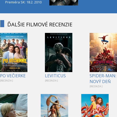
Premiéra SK: 18.2. 2010
ĎALŠIE FILMOVÉ RECENZIE
1
PO VEČIERKE
LEVITICUS
SPIDER-MAN:
NOVÝ DEŇ
[RECENZIA ]
[RECENZIA ]
[RECENZIA ]