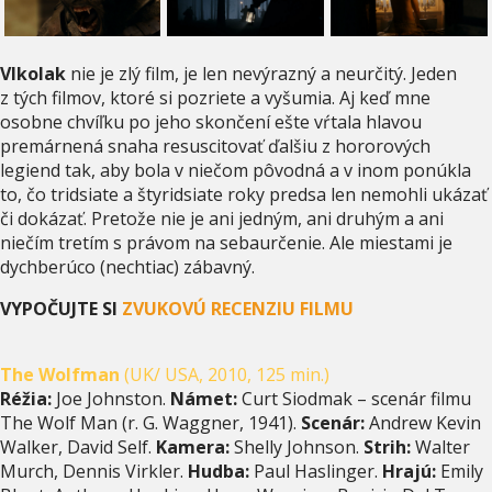
Vlkolak
nie je zlý film, je len nevýrazný a neurčitý. Jeden
z tých filmov, ktoré si pozriete a vyšumia. Aj keď mne
osobne chvíľku po jeho skončení ešte vŕtala hlavou
premárnená snaha resuscitovať ďalšiu z hororových
legiend tak, aby bola v niečom pôvodná a v inom ponúkla
to, čo tridsiate a štyridsiate roky predsa len nemohli ukázať
či dokázať. Pretože nie je ani jedným, ani druhým a ani
niečím tretím s právom na sebaurčenie. Ale miestami je
dychberúco (nechtiac) zábavný.
VYPOČUJTE SI
ZVUKOVÚ RECENZIU FILMU
The Wolfman
(UK/ USA, 2010, 125 min.)
Réžia:
Joe Johnston.
Námet:
Curt Siodmak – scenár filmu
The Wolf Man (r. G. Waggner, 1941).
Scenár:
Andrew Kevin
Walker, David Self.
Kamera:
Shelly Johnson.
Strih:
Walter
Murch, Dennis Virkler.
Hudba:
Paul Haslinger.
Hrajú:
Emily