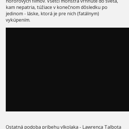
hororových filmov. Všetci monštrá vrhnuté do sveta,
kam nepatria, túžiace v konečnom dôsledku po
jedinom - láske, ktorá je pre nich (fatálnym)
vykúpením.
Ostatná podoba príbehu vlkolaka - Lawrenca Talbota