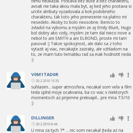
filmu neukazal. Postava bez duse a bez charakteru,
avsak nie taka akou mala byt, aj ked jeho postava si
urcite atributy vyzadovala a boli podobneho
charakteru, tak toto jeho prenesenie na platno mi
nesedelo. Akoby to bolo neosobne. Benicio to
zvladol na vybornu a myslim ze aj Emily Blunt, Hugo
bol dobry ako vzdy, myslim ze tam dal nieco nove a
nebol to ani SMITH a ani ELROND, proste mi tam
pasoval :) Takze spokojnost, ale dalo sa z toho
vytazit aj viac, necakajte zazraky, ale vzhladom na
to, ze mam tuto tematiku rad sa inak hodnotit neda
:)
V0M1TAD0R
20.2.2010 13:25
suhlasim... super atmosfera, necakal som vela a film
teda splnil moje ocakvania, ba co viac v niektorych
momentoch az prijemne prekvapil... pre mna 7.5/10
:)
DILLINGER
20.2.2010 8:44
U mna za tych 7* ... nic som necakal (teda az na