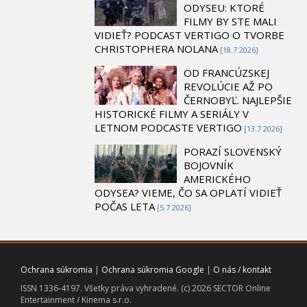
ODYSEU: KTORÉ
FILMY BY STE MALI
VIDIEŤ? PODCAST VERTIGO O TVORBE
CHRISTOPHERA NOLANA
[18.7 2026]
OD FRANCÚZSKEJ
REVOLÚCIE AŽ PO
ČERNOBYĽ. NAJLEPŠIE
HISTORICKÉ FILMY A SERIÁLY V
LETNOM PODCASTE VERTIGO
[13.7 2026]
PORAZÍ SLOVENSKÝ
BOJOVNÍK
AMERICKÉHO
ODYSEA? VIEME, ČO SA OPLATÍ VIDIEŤ
POČAS LETA
[5.7 2026]
Ochrana súkromia
|
Ochrana súkromia Google
|
O nás / kontakt
ISSN 1336-4197. Všetky práva vyhradené. (c) 2026 SECTOR Online
Entertainment / Kinema s.r.o.