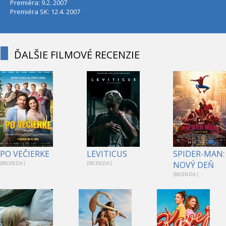
Premiéra: 9.2. 2007
Premiéra SK: 12.4. 2007
ĎALŠIE FILMOVÉ RECENZIE
1
PO VEČIERKE
LEVITICUS
SPIDER-MAN:
NOVÝ DEŇ
[RECENZIA ]
[RECENZIA ]
[RECENZIA ]