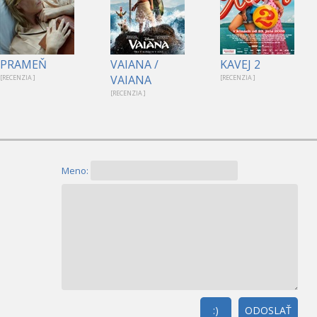
PRAMEŇ
VAIANA /
KAVEJ 2
VAIANA
[RECENZIA ]
[RECENZIA ]
[RECENZIA ]
Meno:
:)
ODOSLAŤ