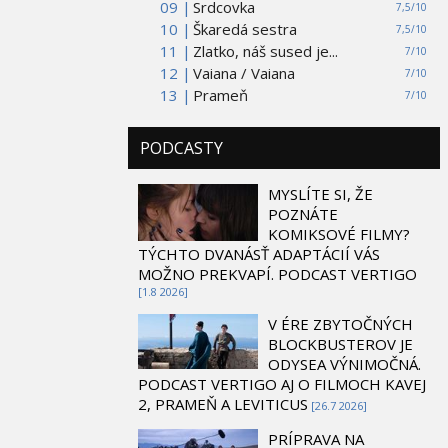
09 |
Srdcovka
7,5/10
10 |
Škaredá sestra
7,5/10
11 |
Zlatko, náš sused je...
7/10
12 |
Vaiana / Vaiana
7/10
13 |
Prameň
7/10
PODCASTY
MYSLÍTE SI, ŽE
POZNÁTE
KOMIKSOVÉ FILMY?
TÝCHTO DVANÁSŤ ADAPTÁCIÍ VÁS
MOŽNO PREKVAPÍ. PODCAST VERTIGO
[1.8 2026]
V ÉRE ZBYTOČNÝCH
BLOCKBUSTEROV JE
ODYSEA VÝNIMOČNÁ.
PODCAST VERTIGO AJ O FILMOCH KAVEJ
2, PRAMEŇ A LEVITICUS
[26.7 2026]
PRÍPRAVA NA