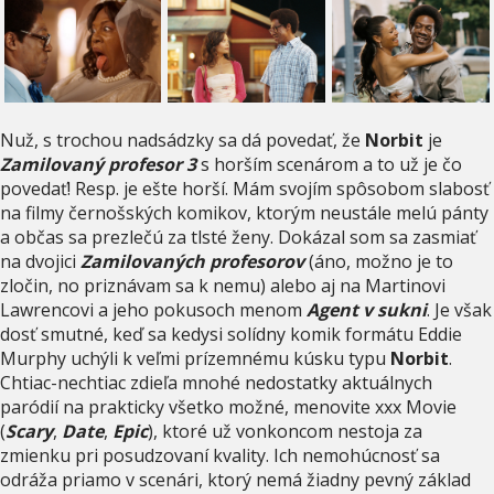
Nuž, s trochou nadsádzky sa dá povedať, že
Norbit
je
Zamilovaný profesor 3
s horším scenárom a to už je čo
povedať! Resp. je ešte horší. Mám svojím spôsobom slabosť
na filmy černošských komikov, ktorým neustále melú pánty
a občas sa prezlečú za tlsté ženy. Dokázal som sa zasmiať
na dvojici
Zamilovaných profesorov
(áno, možno je to
zločin, no priznávam sa k nemu) alebo aj na Martinovi
Lawrencovi a jeho pokusoch menom
Agent v sukni
. Je však
dosť smutné, keď sa kedysi solídny komik formátu Eddie
Murphy uchýli k veľmi prízemnému kúsku typu
Norbit
.
Chtiac-nechtiac zdieľa mnohé nedostatky aktuálnych
paródií na prakticky všetko možné, menovite xxx Movie
(
Scary
,
Date
,
Epic
), ktoré už vonkoncom nestoja za
zmienku pri posudzovaní kvality. Ich nemohúcnosť sa
odráža priamo v scenári, ktorý nemá žiadny pevný základ