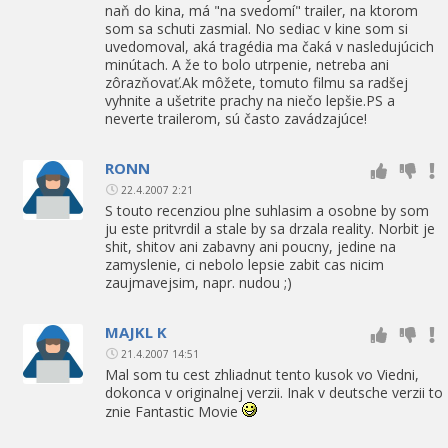
naň do kina, má "na svedomí" trailer, na ktorom
som sa schuti zasmial. No sediac v kine som si
uvedomoval, aká tragédia ma čaká v nasledujúcich
minútach. A že to bolo utrpenie, netreba ani
zôrazňovať.Ak môžete, tomuto filmu sa radšej
vyhnite a ušetrite prachy na niečo lepšie.PS a
neverte trailerom, sú často zavádzajúce!
RONN
22.4.2007 2:21
S touto recenziou plne suhlasim a osobne by som
ju este pritvrdil a stale by sa drzala reality. Norbit je
shit, shitov ani zabavny ani poucny, jedine na
zamyslenie, ci nebolo lepsie zabit cas nicim
zaujmavejsim, napr. nudou ;)
MAJKL K
21.4.2007 14:51
Mal som tu cest zhliadnut tento kusok vo Viedni,
dokonca v originalnej verzii. Inak v deutsche verzii to
znie Fantastic Movie