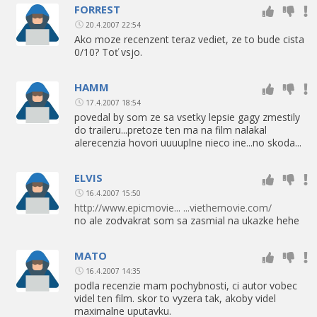
FORREST
20.4.2007 22:54
Ako moze recenzent teraz vediet, ze to bude cista
0/10? Toť vsjo.
HAMM
17.4.2007 18:54
povedal by som ze sa vsetky lepsie gagy zmestily
do traileru...pretoze ten ma na film nalakal
alerecenzia hovori uuuuplne nieco ine...no skoda...
ELVIS
16.4.2007 15:50
http://www.epicmovie... ...viethemovie.com/
no ale zodvakrat som sa zasmial na ukazke hehe
MATO
16.4.2007 14:35
podla recenzie mam pochybnosti, ci autor vobec
videl ten film. skor to vyzera tak, akoby videl
maximalne uputavku.