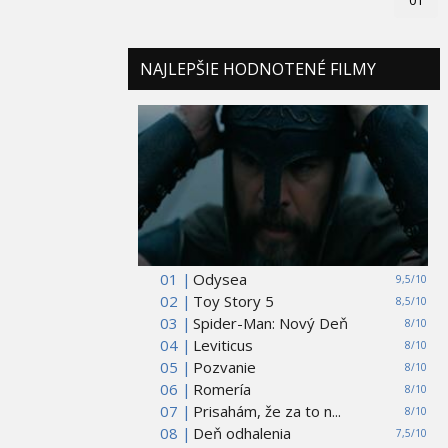
NAJLEPŠIE HODNOTENÉ FILMY
01 |
Odysea
9,5/10
02 |
Toy Story 5
8,5/10
03 |
Spider-Man: Nový Deň
8/10
04 |
Leviticus
8/10
05 |
Pozvanie
8/10
06 |
Romería
8/10
07 |
Prisahám, že za to n...
8/10
08 |
Deň odhalenia
7,5/10