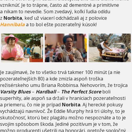
vzniknúť. Je to trápne, často až dementné a primitívne
a nikam to nevedie. Som zvedavý, koľkí ľudia odídu
z
Norbita
, keď už viacerí odchádzali aj z polovice
Hannibala
a to bol ešte pozerateľný kúsok!
Je zaujímavé, že to všetko trvá takmer 100 minút (a nie
pozerateľnejších 80) a kde zmizla aspoň troška
režisérskeho umu Briana Robbinsa. Nehovorím, že trojica
Varsity Blues
–
Hardball
–
The Perfect Score
boli
superhity, ale aspoň sa držali v hraniciach pozerateľnosti
a priemeru, čo nie je prípad
Norbita
. Aj herecké pokusy
vychádzajú navnivoč. Že Eddie Murphy hrá tri úlohy, to je
skutočnosť, ktorú bez plagátu možno nespoznáte a to je
svojím spôsobom škoda. Jediné pozitívum je v tom, že
možno producenti ušetrili na honorári, pretože spoločný