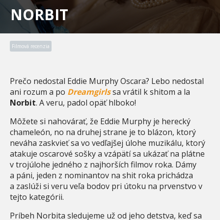
NORBIT
Filmová recenzia
Prečo nedostal Eddie Murphy Oscara? Lebo nedostal
ani rozum a po
Dreamgirls
sa vrátil k shitom a la
Norbit
. A veru, padol opäť hlboko!
Môžete si nahovárať, že Eddie Murphy je herecký
chameleón, no na druhej strane je to blázon, ktorý
neváha zaskvieť sa vo vedľajšej úlohe muzikálu, ktorý
atakuje oscarové sošky a vzápätí sa ukázať na plátne
v trojúlohe jedného z najhorších filmov roka. Dámy
a páni, jeden z nominantov na shit roka prichádza
a zaslúži si veru veľa bodov pri útoku na prvenstvo v
tejto kategórii.
Príbeh Norbita sledujeme už od jeho detstva, keď sa