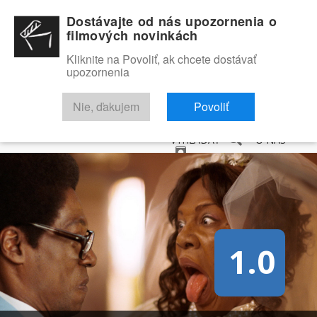
Dostávajte od nás upozornenia o
filmových novinkách
Kliknite na Povoliť, ak chcete dostávať
upozornenia
NOVINKY
RECENZIE
TRAILERY
FILMOVÁ DATABÁZA
Nie, ďakujem
Povoliť
VYHĽADAŤ
O NÁS
1.0