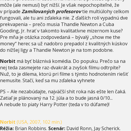
môže (ale nemusí) byť nižší. Je však nepochopiteľné, že
v prípade
Zamilovaných profesorov
tie multiúlohy celkom
fungovali, ale tu ani zďaleka nie. Z ďalších rolí vypadnú dve
prekvapenia – prečo musia Thandie Newton a Cuba
Gooding, Jr. hrať v takomto kvalitatívne mizernom kuse?
Pre mňa je otázka zodpovedaná – bývalý „show me the
money“ herec sa už nadobro prepadol z kvalitných kúskov
do nižšej ligy a Thandie Newton je na tom podobne.
Norbit
má byť bláznivá komédia. Do popuku. Prečo sa na
nej teda zasmejete raz-dvakrát a zvyšok filmu odtrpíte?
Nuž, to je dilema, ktorú pri filme s týmto hodnotením riešiť
nemusíte. Stačí, keď sa mu zďaleka vyhnete
PS – Ale nezabúdajte, najväčší shit roka nás ešte len čaká.
Zatiaľ je plánovaný na 12. júla a to bude jasná 0/10...
A nebude to piaty Harry Potter (teda v to dúfame)!
Norbit
(USA, 2007, 102 min.)
Réžia:
Brian Robbins.
Scenár:
David Ronn, Jay Scherick.