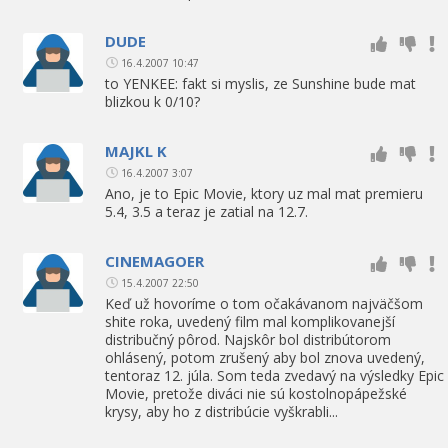
DUDE
16.4.2007 10:47
to YENKEE: fakt si myslis, ze Sunshine bude mat
blizkou k 0/10?
MAJKL K
16.4.2007 3:07
Ano, je to Epic Movie, ktory uz mal mat premieru
5.4, 3.5 a teraz je zatial na 12.7.
CINEMAGOER
15.4.2007 22:50
Keď už hovoríme o tom očakávanom najväčšom
shite roka, uvedený film mal komplikovanejší
distribučný pôrod. Najskôr bol distribútorom
ohlásený, potom zrušený aby bol znova uvedený,
tentoraz 12. júla. Som teda zvedavý na výsledky Epic
Movie, pretože diváci nie sú kostolnopápežské
krysy, aby ho z distribúcie vyškrabli...