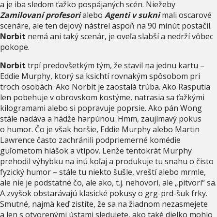
a je iba sledom ťažko pospájaných scén. Niežeby
Zamilovaní profesori
alebo
Agenti v sukni
mali oscarové
scenáre, ale ten dejový nástrel aspoň na 90 minút postačil.
Norbit
nemá ani taký scenár, je oveľa slabší a nedrží vôbec
pokope.
Norbit
trpí predovšetkým tým, že stavil na jednu kartu –
Eddie Murphy, ktorý sa ksichtí rovnakým spôsobom pri
troch osobách. Ako Norbit je zaostalá trúba. Ako Rasputia
len pobehuje v obrovskom kostýme, natrasia sa ťažkými
kilogramami alebo si popravuje poprsie. Ako pán Wong
stále nadáva a hádže harpúnou. Hmm, zaujímavý pokus
o humor. Čo je však horšie, Eddie Murphy alebo Martin
Lawrence často zachránili podpriemerné komédie
guľometom hlášok a vtipov. Lenže tentokrát Murphy
prehodil výhybku na inú koľaj a produkuje tu snahu o čisto
fyzický humor – stále tu niekto šušle, vreští alebo mrmle,
ale nie je podstatné čo, ale ako, t.j. nehovorí, ale „pitvorí“ sa.
A zvyšok obstarávajú klasické pokusy o grg-prd-šuk frky.
Smutné, najmä keď zistíte, že sa na žiadnom nezasmejete
a len s otvorenými ústami sledujete, ako také dielko mohlo