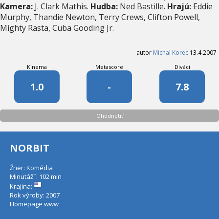
Kamera:
J. Clark Mathis.
Hudba:
Ned Bastille.
Hrajú:
Eddie
Murphy, Thandie Newton, Terry Crews, Clifton Powell,
Mighty Rasta, Cuba Gooding Jr.
autor
Michal Korec
13.4.2007
Kinema
Metascore
Diváci
1.0
-
7.8
Ohodnotiť
NORBIT
Žner: Komédia
Minutáž˝: 102 min
Krajina:
Rok výroby: 2007
Homepage
www