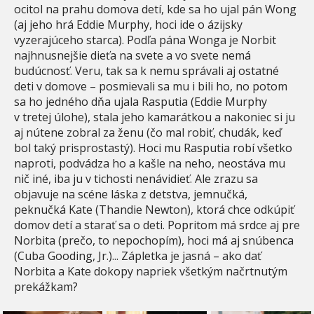
ocitol na prahu domova detí, kde sa ho ujal pán Wong
(aj jeho hrá Eddie Murphy, hoci ide o ázijsky
vyzerajúceho starca). Podľa pána Wonga je Norbit
najhnusnejšie dieťa na svete a vo svete nemá
budúcnosť. Veru, tak sa k nemu správali aj ostatné
deti v domove – posmievali sa mu i bili ho, no potom
sa ho jedného dňa ujala Rasputia (Eddie Murphy
v tretej úlohe), stala jeho kamarátkou a nakoniec si ju
aj nútene zobral za ženu (čo mal robiť, chudák, keď
bol taký prisprostastý). Hoci mu Rasputia robí všetko
naproti, podvádza ho a kašle na neho, neostáva mu
nič iné, iba ju v tichosti nenávidieť. Ale zrazu sa
objavuje na scéne láska z detstva, jemnučká,
peknučká Kate (Thandie Newton), ktorá chce odkúpiť
domov detí a starať sa o deti. Popritom má srdce aj pre
Norbita (prečo, to nepochopím), hoci má aj snúbenca
(Cuba Gooding, Jr.)... Zápletka je jasná – ako dať
Norbita a Kate dokopy napriek všetkým načrtnutým
prekážkam?