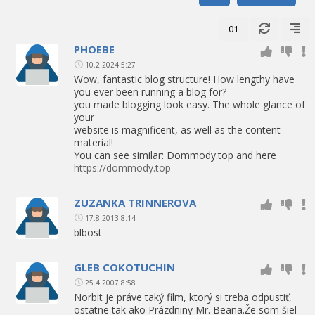
01
PHOEBE
10.2.2024 5:27
Wow, fantastic blog structure! How lengthy have
you ever been running a blog for?
you made blogging look easy. The whole glance of
your
website is magnificent, as well as the content
material!
You can see similar: Dommody.top and here
https://dommody.top
ZUZANKA TRINNEROVA
17.8.2013 8:14
blbost
GLEB COKOTUCHIN
25.4.2007 8:58
Norbit je práve taký film, ktorý si treba odpustiť,
ostatne tak ako Prázdniny Mr. Beana.Že som šiel