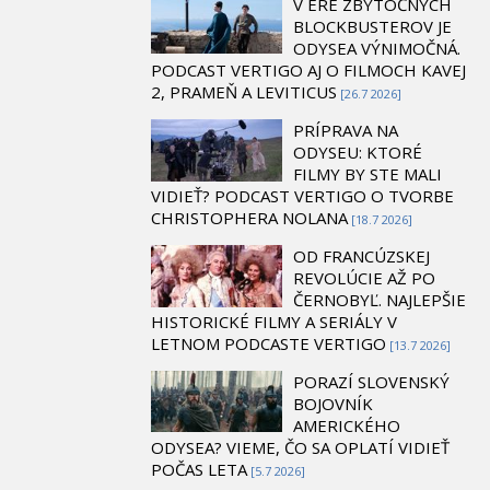
V ÉRE ZBYTOČNÝCH
BLOCKBUSTEROV JE
ODYSEA VÝNIMOČNÁ.
PODCAST VERTIGO AJ O FILMOCH KAVEJ
2, PRAMEŇ A LEVITICUS
[26.7 2026]
PRÍPRAVA NA
ODYSEU: KTORÉ
FILMY BY STE MALI
VIDIEŤ? PODCAST VERTIGO O TVORBE
CHRISTOPHERA NOLANA
[18.7 2026]
OD FRANCÚZSKEJ
REVOLÚCIE AŽ PO
ČERNOBYĽ. NAJLEPŠIE
HISTORICKÉ FILMY A SERIÁLY V
LETNOM PODCASTE VERTIGO
[13.7 2026]
PORAZÍ SLOVENSKÝ
BOJOVNÍK
AMERICKÉHO
ODYSEA? VIEME, ČO SA OPLATÍ VIDIEŤ
POČAS LETA
[5.7 2026]