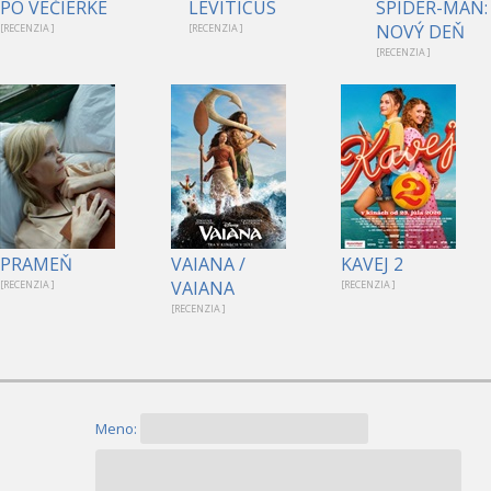
PO VEČIERKE
LEVITICUS
SPIDER-MAN:
NOVÝ DEŇ
[RECENZIA ]
[RECENZIA ]
[RECENZIA ]
PRAMEŇ
VAIANA /
KAVEJ 2
VAIANA
[RECENZIA ]
[RECENZIA ]
[RECENZIA ]
Meno: