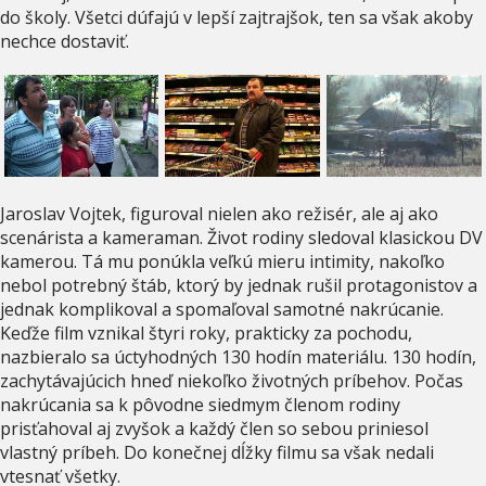
do školy. Všetci dúfajú v lepší zajtrajšok, ten sa však akoby
nechce dostaviť.
Jaroslav Vojtek, figuroval nielen ako režisér, ale aj ako
scenárista a kameraman. Život rodiny sledoval klasickou DV
kamerou. Tá mu ponúkla veľkú mieru intimity, nakoľko
nebol potrebný štáb, ktorý by jednak rušil protagonistov a
jednak komplikoval a spomaľoval samotné nakrúcanie.
Keďže film vznikal štyri roky, prakticky za pochodu,
nazbieralo sa úctyhodných 130 hodín materiálu. 130 hodín,
zachytávajúcich hneď niekoľko životných príbehov. Počas
nakrúcania sa k pôvodne siedmym členom rodiny
prisťahoval aj zvyšok a každý člen so sebou priniesol
vlastný príbeh. Do konečnej dĺžky filmu sa však nedali
vtesnať všetky.