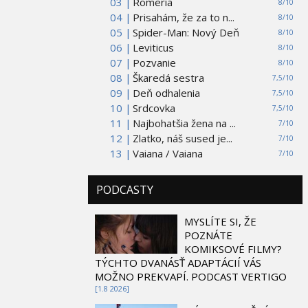
03 |
Romería
8/10
04 |
Prisahám, že za to n...
8/10
05 |
Spider-Man: Nový Deň
8/10
06 |
Leviticus
8/10
07 |
Pozvanie
8/10
08 |
Škaredá sestra
7,5/10
09 |
Deň odhalenia
7,5/10
10 |
Srdcovka
7,5/10
11 |
Najbohatšia žena na ...
7/10
12 |
Zlatko, náš sused je...
7/10
13 |
Vaiana / Vaiana
7/10
PODCASTY
MYSLÍTE SI, ŽE
POZNÁTE
KOMIKSOVÉ FILMY?
TÝCHTO DVANÁSŤ ADAPTÁCIÍ VÁS
MOŽNO PREKVAPÍ. PODCAST VERTIGO
[1.8 2026]