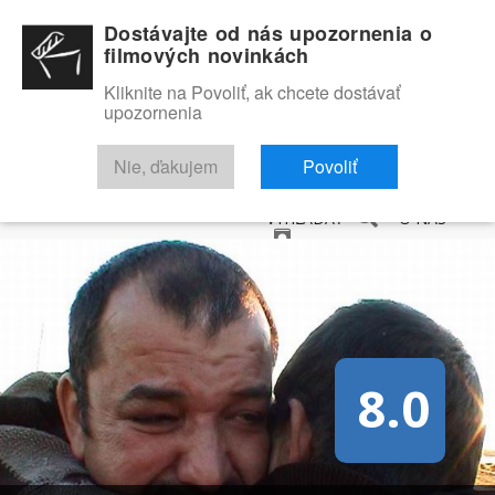
Dostávajte od nás upozornenia o
filmových novinkách
Kliknite na Povoliť, ak chcete dostávať
upozornenia
NOVINKY
RECENZIE
TRAILERY
FILMOVÁ DATABÁZA
Nie, ďakujem
Povoliť
VYHĽADAŤ
O NÁS
8.0