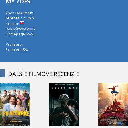
MY ZDES
Žner: Dokument
Minutáž˝: 76 min
Krajina:
Rok výroby: 2005
Homepage
www
Premiéra:
Premiéra SK:
ĎALŠIE FILMOVÉ RECENZIE
1