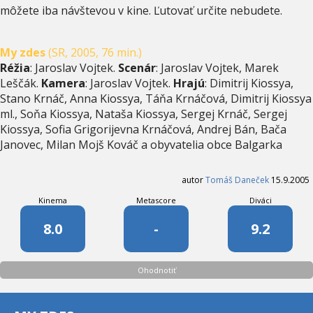
môžete iba návštevou v kine. Ľutovať určite nebudete.
My zdes
(SR, 2005, 76 min.)
Réžia
: Jaroslav Vojtek.
Scenár
: Jaroslav Vojtek, Marek
Leščák.
Kamera
: Jaroslav Vojtek.
Hrajú
: Dimitrij Kiossya,
Stano Krnáč, Anna Kiossya, Táňa Krnáčová, Dimitrij Kiossya
ml., Soňa Kiossya, Nataša Kiossya, Sergej Krnáč, Sergej
Kiossya, Sofia Grigorijevna Krnáčová, Andrej Bán, Bača
Janovec, Milan Mojš Kováč a obyvatelia obce Balgarka
autor
Tomáš Daneček
15.9.2005
Kinema
Metascore
Diváci
8.0
-
9.2
Ohodnotiť