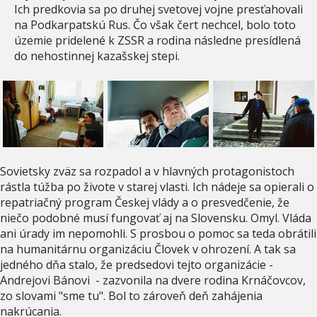
Ich predkovia sa po druhej svetovej vojne presťahovali
na Podkarpatskú Rus. Čo však čert nechcel, bolo toto
územie pridelené k ZSSR a rodina následne presídlená
do nehostinnej kazašskej stepi.
Sovietsky zväz sa rozpadol a v hlavných protagonistoch
rástla túžba po živote v starej vlasti. Ich nádeje sa opierali o
repatriačný program Českej vlády a o presvedčenie, že
niečo podobné musí fungovať aj na Slovensku. Omyl. Vláda
ani úrady im nepomohli. S prosbou o pomoc sa teda obrátili
na humanitárnu organizáciu Človek v ohrození. A tak sa
jedného dňa stalo, že predsedovi tejto organizácie -
Andrejovi Bánovi - zazvonila na dvere rodina Krnáčovcov,
zo slovami "sme tu". Bol to zároveň deň zahájenia
nakrúcania.