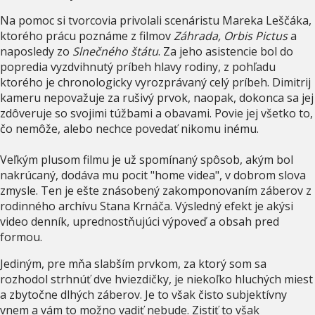
Na pomoc si tvorcovia privolali scenáristu Mareka Leščáka,
ktorého prácu poznáme z filmov
Záhrada, Orbis Pictus
a
naposledy zo
Slnečného štátu
. Za jeho asistencie bol do
popredia vyzdvihnutý príbeh hlavy rodiny, z pohľadu
ktorého je chronologicky vyrozprávaný celý príbeh. Dimitrij
kameru nepovažuje za rušivý prvok, naopak, dokonca sa jej
zdôveruje so svojimi túžbami a obavami. Povie jej všetko to,
čo nemôže, alebo nechce povedať nikomu inému.
Veľkým plusom filmu je už spomínaný spôsob, akým bol
nakrúcaný, dodáva mu pocit "home videa", v dobrom slova
zmysle. Ten je ešte znásobený zakomponovaním záberov z
rodinného archívu Stana Krnáča. Výsledný efekt je akýsi
video denník, uprednostňujúci výpoveď a obsah pred
formou.
Jediným, pre mňa slabším prvkom, za ktorý som sa
rozhodol strhnúť dve hviezdičky, je niekoľko hluchých miest
a zbytočne dlhých záberov. Je to však čisto subjektívny
vnem a vám to možno vadiť nebude. Zistiť to však