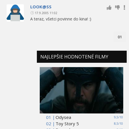
LOOK@SS
17.9.2005 11:02
A teraz, všetci povinne do kina! :)
01
NAJLEPŠIE HODNOTENÉ FILMY
01 |
Odysea
9,5/10
02 |
Toy Story 5
8,5/10