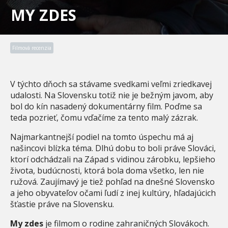
MY ZDES
Filmová recenzia
V týchto dňoch sa stávame svedkami veľmi zriedkavej
udalosti. Na Slovensku totiž nie je bežným javom, aby
bol do kín nasadený dokumentárny film. Poďme sa
teda pozrieť, čomu vďačíme za tento malý zázrak.
Najmarkantnejší podiel na tomto úspechu má aj
našincovi blízka téma. Dlhú dobu to boli práve Slováci,
ktorí odchádzali na Západ s vidinou zárobku, lepšieho
života, budúcnosti, ktorá bola doma všetko, len nie
ružová. Zaujímavý je tiež pohľad na dnešné Slovensko
a jeho obyvateľov očami ľudí z inej kultúry, hľadajúcich
šťastie práve na Slovensku.
My zdes
je filmom o rodine zahraničných Slovákoch.