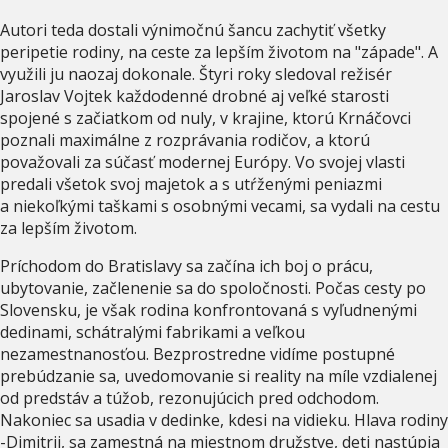
Autori teda dostali výnimočnú šancu zachytiť všetky
peripetie rodiny, na ceste za lepším životom na "západe". A
využili ju naozaj dokonale. Štyri roky sledoval režisér
Jaroslav Vojtek každodenné drobné aj veľké starosti
spojené s začiatkom od nuly, v krajine, ktorú Krnáčovci
poznali maximálne z rozprávania rodičov, a ktorú
považovali za súčasť modernej Európy. Vo svojej vlasti
predali všetok svoj majetok a s utŕženými peniazmi
a niekoľkými taškami s osobnými vecami, sa vydali na cestu
za lepším životom.
Príchodom do Bratislavy sa začína ich boj o prácu,
ubytovanie, začlenenie sa do spoločnosti. Počas cesty po
Slovensku, je však rodina konfrontovaná s vyľudnenými
dedinami, schátralými fabrikami a veľkou
nezamestnanosťou. Bezprostredne vidíme postupné
prebúdzanie sa, uvedomovanie si reality na míle vzdialenej
od predstáv a túžob, rezonujúcich pred odchodom.
Nakoniec sa usadia v dedinke, kdesi na vidieku. Hlava rodiny
-Dimitrij, sa zamestná na miestnom družstve, deti nastúpia