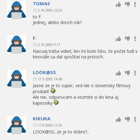
TOMAS
2.10.2005 22:52
to F.
jednej, alebo dvoch rúk?
F.
2.10.2005 9:11
Naozaj treba vidieť, len mi bolo ľúto, že počet ľudí v
kinosále sa dal spočítať na prstoch.
LOOK@SS
17.9.2005 14:28
Jasne ze je to super, ved ide o slovensky filmovy
produkt!
Ale nie, odporucam a vezmite si do kina aj
kapesniky
KIKUKA
17.9.2005 11:35
LOOK@SS:..ze je to dobre?..