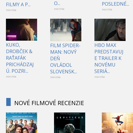
O...
POSLEDNÉ...
FILMY A P...
novinka
novinka
novinka
KUKO,
HBO MAX
FILM SPIDER-
DROBČEK &
PREDSTAVUJ
MAN: NOVÝ
RAŤAFÁK
E TRAILER K
DEŇ
PRICHÁDZAJ
NOVÉMU
OVLÁDOL
Ú. POZRI...
SERIÁ...
SLOVENSK...
novinka
novinka
novinka
NOVÉ FILMOVÉ RECENZIE