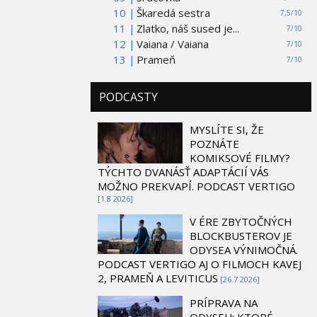
10 |
Škaredá sestra
7,5/10
11 |
Zlatko, náš sused je...
7/10
12 |
Vaiana / Vaiana
7/10
13 |
Prameň
7/10
PODCASTY
MYSLÍTE SI, ŽE
POZNÁTE
KOMIKSOVÉ FILMY?
TÝCHTO DVANÁSŤ ADAPTÁCIÍ VÁS
MOŽNO PREKVAPÍ. PODCAST VERTIGO
[1.8 2026]
V ÉRE ZBYTOČNÝCH
BLOCKBUSTEROV JE
ODYSEA VÝNIMOČNÁ.
PODCAST VERTIGO AJ O FILMOCH KAVEJ
2, PRAMEŇ A LEVITICUS
[26.7 2026]
PRÍPRAVA NA