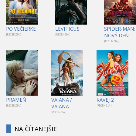
1
PO VEČIERKE
LEVITICUS
SPIDER-MAN:
NOVÝ DEŇ
[RECENZIA ]
[RECENZIA ]
[RECENZIA ]
PRAMEŇ
VAIANA /
KAVEJ 2
VAIANA
[RECENZIA ]
[RECENZIA ]
[RECENZIA ]
NAJČÍTANEJŠIE