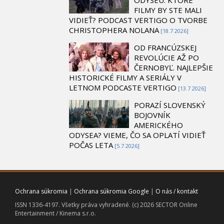
ODYSEU: KTORÉ
FILMY BY STE MALI
VIDIEŤ? PODCAST VERTIGO O TVORBE
CHRISTOPHERA NOLANA
[18.7 2026]
OD FRANCÚZSKEJ
REVOLÚCIE AŽ PO
ČERNOBYĽ. NAJLEPŠIE
HISTORICKÉ FILMY A SERIÁLY V
LETNOM PODCASTE VERTIGO
[13.7 2026]
PORAZÍ SLOVENSKÝ
BOJOVNÍK
AMERICKÉHO
ODYSEA? VIEME, ČO SA OPLATÍ VIDIEŤ
POČAS LETA
[5.7 2026]
Ochrana súkromia
|
Ochrana súkromia Google
|
O nás / kontakt
ISSN 1336-4197. Všetky práva vyhradené. (c) 2026 SECTOR Online
Entertainment / Kinema s.r.o.