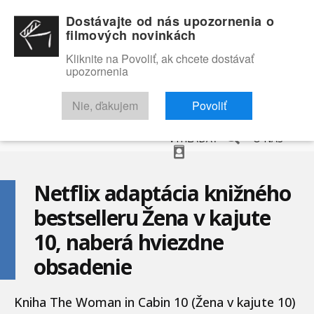
Dostávajte od nás upozornenia o
filmových novinkách
Kliknite na Povoliť, ak chcete dostávať
upozornenia
NOVINKY
RECENZIE
TRAILERY
FILMOVÁ DATABÁZA
Nie, ďakujem
Povoliť
VYHĽADAŤ
O NÁS
Netflix adaptácia knižného
bestselleru Žena v kajute
10, naberá hviezdne
obsadenie
Kniha The Woman in Cabin 10 (Žena v kajute 10)