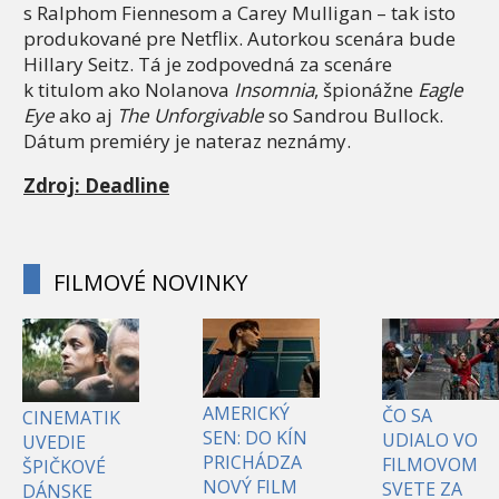
s Ralphom Fiennesom a Carey Mulligan – tak isto
produkované pre Netflix. Autorkou scenára bude
Hillary Seitz. Tá je zodpovedná za scenáre
k titulom ako Nolanova
Insomnia
, špionážne
Eagle
Eye
ako aj
The Unforgivable
so Sandrou Bullock.
Dátum premiéry je nateraz neznámy.
Zdroj: Deadline
FILMOVÉ NOVINKY
AMERICKÝ
ČO SA
CINEMATIK
SEN: DO KÍN
UDIALO VO
UVEDIE
PRICHÁDZA
FILMOVOM
ŠPIČKOVÉ
NOVÝ FILM
SVETE ZA
DÁNSKE