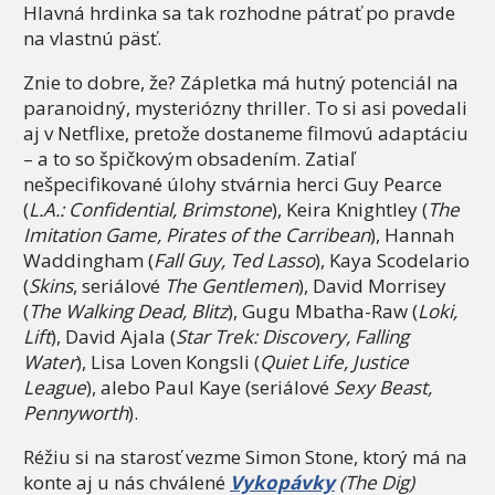
Hlavná hrdinka sa tak rozhodne pátrať po pravde
na vlastnú päsť.
Znie to dobre, že? Zápletka má hutný potenciál na
paranoidný, mysteriózny thriller. To si asi povedali
aj v Netflixe, pretože dostaneme filmovú adaptáciu
– a to so špičkovým obsadením. Zatiaľ
nešpecifikované úlohy stvárnia herci Guy Pearce
(
L.A.: Confidential, Brimstone
), Keira Knightley (
The
Imitation Game, Pirates of the Carribean
), Hannah
Waddingham (
Fall Guy, Ted Lasso
), Kaya Scodelario
(
Skins
, seriálové
The Gentlemen
), David Morrisey
(
The Walking Dead, Blitz
), Gugu Mbatha-Raw (
Loki,
Lift
), David Ajala (
Star Trek: Discovery, Falling
Water
), Lisa Loven Kongsli (
Quiet Life, Justice
League
), alebo Paul Kaye (seriálové
Sexy Beast,
Pennyworth
).
Réžiu si na starosť vezme Simon Stone, ktorý má na
konte aj u nás chválené
Vykopávky
(The Dig)