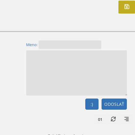
Meno:
:)
ODOSLAŤ
01