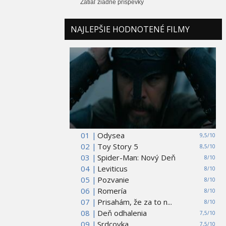
Zatiaľ žiadne príspevky
NAJLEPŠIE HODNOTENÉ FILMY
01 |
Odysea
9,5/10
02 |
Toy Story 5
8,5/10
03 |
Spider-Man: Nový Deň
8/10
04 |
Leviticus
8/10
05 |
Pozvanie
8/10
06 |
Romería
8/10
07 |
Prisahám, že za to n...
8/10
08 |
Deň odhalenia
7,5/10
09 |
Srdcovka
7,5/10