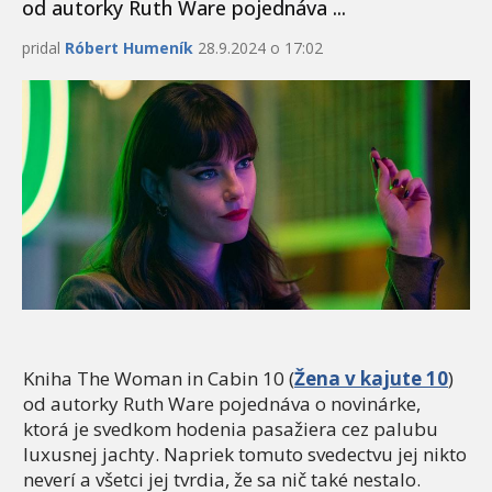
od autorky Ruth Ware pojednáva ...
pridal
Róbert Humeník
28.9.2024 o 17:02
Kniha The Woman in Cabin 10 (
Žena v kajute 10
)
od autorky Ruth Ware pojednáva o novinárke,
ktorá je svedkom hodenia pasažiera cez palubu
luxusnej jachty. Napriek tomuto svedectvu jej nikto
neverí a všetci jej tvrdia, že sa nič také nestalo.