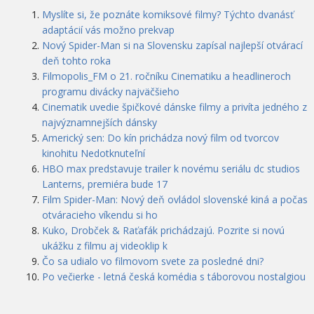
Myslíte si, že poznáte komiksové filmy? Týchto dvanásť
adaptácií vás možno prekvap
Nový Spider-Man si na Slovensku zapísal najlepší otvárací
deň tohto roka
Filmopolis_FM o 21. ročníku Cinematiku a headlineroch
programu divácky najväčšieho
Cinematik uvedie špičkové dánske filmy a privíta jedného z
najvýznamnejších dánsky
Americký sen: Do kín prichádza nový film od tvorcov
kinohitu Nedotknuteľní
HBO max predstavuje trailer k novému seriálu dc studios
Lanterns, premiéra bude 17
Film Spider-Man: Nový deň ovládol slovenské kiná a počas
otváracieho víkendu si ho
Kuko, Drobček & Raťafák prichádzajú. Pozrite si novú
ukážku z filmu aj videoklip k
Čo sa udialo vo filmovom svete za posledné dni?
Po večierke - letná česká komédia s táborovou nostalgiou