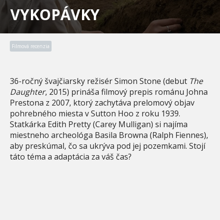
VYKOPÁVKY
Filmová recenzia
36-ročný švajčiarsky režisér Simon Stone (debut
The
Daughter
, 2015) prináša filmový prepis románu Johna
Prestona z 2007, ktorý zachytáva prelomový objav
pohrebného miesta v Sutton Hoo z roku 1939.
Statkárka Edith Pretty (Carey Mulligan) si najíma
miestneho archeológa Basila Browna (Ralph Fiennes),
aby preskúmal, čo sa ukrýva pod jej pozemkami. Stojí
táto téma a adaptácia za váš čas?