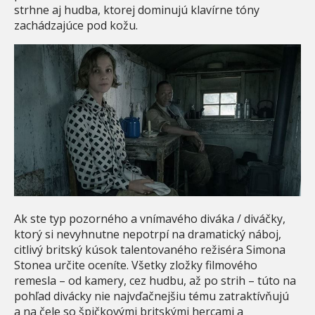
strhne aj hudba, ktorej dominujú klavírne tóny
zachádzajúce pod kožu.
Ak ste typ pozorného a vnímavého diváka / diváčky,
ktorý si nevyhnutne nepotrpí na dramatický náboj,
citlivý britský kúsok talentovaného režiséra Simona
Stonea určite oceníte. Všetky zložky filmového
remesla – od kamery, cez hudbu, až po strih – túto na
pohľad divácky nie najvďačnejšiu tému zatraktívňujú
a na čele so špičkovými britskými hercami a