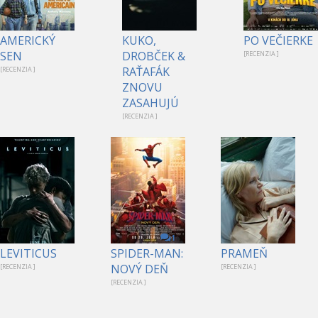
AMERICKÝ
KUKO,
PO VEČIERKE
SEN
DROBČEK &
[RECENZIA ]
RAŤAFÁK
[RECENZIA ]
ZNOVU
ZASAHUJÚ
[RECENZIA ]
1
LEVITICUS
SPIDER-MAN:
PRAMEŇ
NOVÝ DEŇ
[RECENZIA ]
[RECENZIA ]
[RECENZIA ]