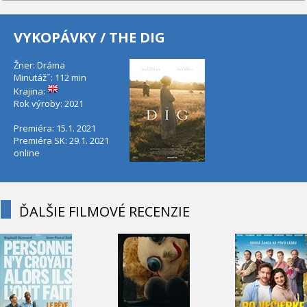
VYKOPÁVKY / THE DIG
Žner: Dráma
Minutáž˝: 112 min
Krajina:
Rok výroby: 2021
Premiéra: 15.1. 2021
Premiéra SK: 29.1. 2021
online
ĎALŠIE FILMOVÉ RECENZIE