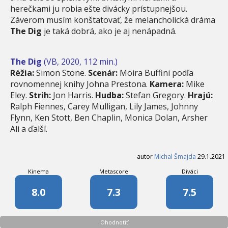
herečkami ju robia ešte divácky prístupnejšou.
Záverom musím konštatovať, že melancholická dráma
The Dig
je taká dobrá, ako je aj nenápadná.
The Dig
(VB, 2020, 112 min.)
Réžia:
Simon Stone.
Scenár:
Moira Buffini podľa
rovnomennej knihy Johna Prestona.
Kamera:
Mike
Eley.
Strih:
Jon Harris.
Hudba:
Stefan Gregory.
Hrajú:
Ralph Fiennes, Carey Mulligan, Lily James, Johnny
Flynn, Ken Stott, Ben Chaplin, Monica Dolan, Arsher
Ali a ďalší.
autor
Michal Šmajda
29.1.2021
Kinema
Metascore
Diváci
8.0
7.3
7.5
Ohodnotiť