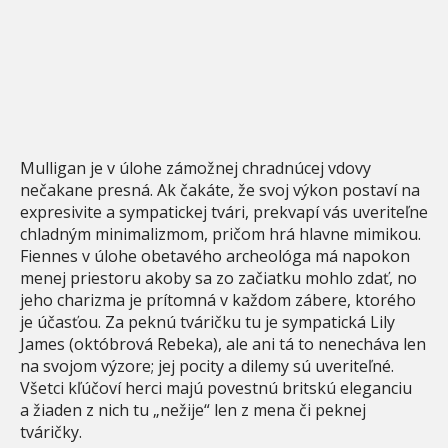
Mulligan je v úlohe zámožnej chradnúcej vdovy
nečakane presná. Ak čakáte, že svoj výkon postaví na
expresivite a sympatickej tvári, prekvapí vás uveriteľne
chladným minimalizmom, pričom hrá hlavne mimikou.
Fiennes v úlohe obetavého archeológa má napokon
menej priestoru akoby sa zo začiatku mohlo zdať, no
jeho charizma je prítomná v každom zábere, ktorého
je účasťou. Za peknú tváričku tu je sympatická Lily
James (októbrová Rebeka), ale ani tá to nenecháva len
na svojom výzore; jej pocity a dilemy sú uveriteľné.
Všetci kľúčoví herci majú povestnú britskú eleganciu
a žiaden z nich tu „nežije“ len z mena či peknej
tváričky.