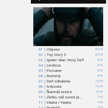
01 |
Odysea
9,5/10
02 |
Toy Story 5
8,5/10
03 |
Spider-Man: Nový Deň
8/10
04 |
Leviticus
8/10
05 |
Pozvanie
8/10
06 |
Romería
8/10
07 |
Deň odhalenia
7,5/10
08 |
Srdcovka
7,5/10
09 |
Škaredá sestra
7,5/10
10 |
Zlatko, náš sused je...
7/10
11 |
Vaiana / Vaiana
7/10
12 |
Prameň
7/10