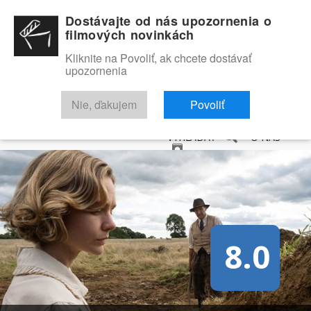
Dostávajte od nás upozornenia o
filmových novinkách
Kliknite na Povoliť, ak chcete dostávať
upozornenia
NOVINKY
RECENZIE
TRAILERY
FILMOVÁ DATABÁZA
Nie, ďakujem
Povoliť
VYHĽADAŤ
O NÁS
8.0