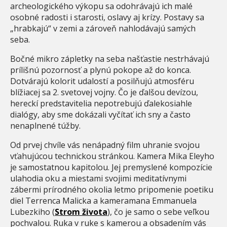
archeologického výkopu sa odohrávajú ich malé
osobné radosti i starosti, oslavy aj krízy. Postavy sa
„hrabkajú“ v zemi a zároveň nahlodávajú samých
seba.
Bočné mikro zápletky na seba našťastie nestrhávajú
prílišnú pozornosť a plynú pokope až do konca.
Dotvárajú kolorit udalostí a posilňujú atmosféru
blížiacej sa 2. svetovej vojny. Čo je ďalšou devízou,
hereckí predstavitelia nepotrebujú ďalekosiahle
dialógy, aby sme dokázali vyčítať ich sny a často
nenaplnené túžby.
Od prvej chvíle vás nenápadný film uhranie svojou
vťahujúcou technickou stránkou. Kamera Mika Eleyho
je samostatnou kapitolou. Jej premyslené kompozície
ulahodia oku a miestami svojimi meditatívnymi
zábermi prírodného okolia letmo pripomenie poetiku
diel Terrenca Malicka a kameramana Emmanuela
Lubezkiho (
Strom života
), čo je samo o sebe veľkou
pochvalou. Ruka v ruke s kamerou a obsadením vás